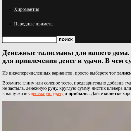
Хиромантия
Народные приметы
Денежные талисманы для вашего дома. 
для привлечения денег и удачи. В чем 
Из нижеперечисленных вариантов, просто выберете тот
талис
Возьмите глину или соленое тесто, предварительно добавив ту
не застыла, денежную руну, круглую сумму, листик клевера или
в вашу жизнь
денежную удачу
и
прибыль
. Дайте
монетке
хор