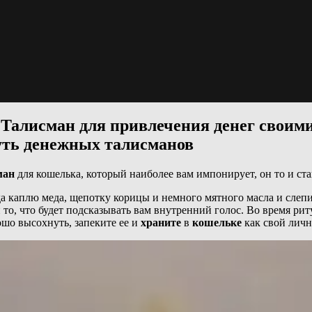
Талисман для привлечения денег своим
суть денежных талисманов
ман
для кошелька, который наиболее вам импонирует, он то и с
да каплю меда, щепотку корицы и немного мятного масла и слеп
 то, что будет подсказывать вам внутренний голос. Во время рит
ошо высохнуть, запеките ее и
храните
в
кошельке
как свой ли