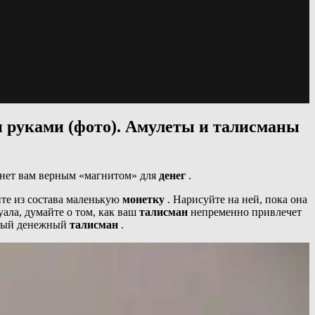
и руками (фото). Амулеты и талисманы
танет вам верным
«магнитом» для
денег
.
ите из состава маленькую
монетку
. Нарисуйте на ней, пока она
уала, думайте о том, как ваш
талисман
непременно привлечет
чный денежный
талисман
.