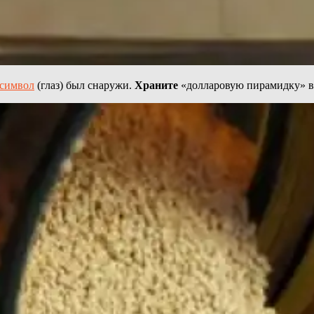
 символ
(глаз)
был снаружи.
Храните
«долларовую пирамидку»
в