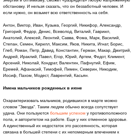
энергии и оптимизму, сможет «разрядить» любую напряженную
обстановку. И нельзя сказать, что он беззаботный человек. И
если нужно, он возьмет всю ответственность на себя.
Антон, Виктор, Иван, Кузьма, Георгий, Никифор, Александр,
Григорий, Федор, Денис, Всеволод, Виталий, Гавриил,
Анатолий, Алексей, Леонтий, Савва, Фома, Марк, Василий,
Степан, Семен, Кирилл, Максим, Яков, Никита, Игнат, Борис,
Глеб, Роман, Петр, Давид, Константин, Герман, Макар, Дмитрий,
Андрей, Ираклий, Павел, Егор, Юрий, Артем, Федот, Климент,
Арсений, Николай, Кондрат, Валентин, Пафнутий, Ефим,
Еремей, Афанасий, Тимофей, Пимен, Северин, Никодим,
Иосиф, Пахом, Модест, Лаврентий, Касьян.
Имена мальчиков рожденных в июне
Охарактеризовать мальчиков, родившихся в марте можно
словом "Звезда". Таким людям обычно всегда сопутствует
удача. Они пользуются
большим успехом
у противоположного
пола, и авторитетом на работе. Еще у них отменное здоровье.
А единственный их недостаток это рассеянность, которая
связана в большей степени с их непомерным влечением к