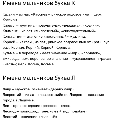
Имена мальчиков буква К
Касьян – из лат. «Кассиев – римское родовое имя»; церк.
Кассиан.
Кирилл – мужчина «повелитель», «владыка», «хозяин».
Климент – из лат. «милостивый», «снисходительный».
Константин – значение «постоянный» мужчина.
Корней – из греч., из лат., римское родовое имя от «рог»; рус.
разг. Корнил, Корний, Корней, Корнила.
Кузьма – в переводе имеет значение «мир», «порядок»,
«мироздание», переносное значение – «украшение», «краса»,
«честь»; церк. Косма, Косьма.
Имена мальчиков буква Л
Лавр – мужское. означает «дерево лавр».
Лаврентий – из лат. «лаврентский» по Лаврент – название
города в Лациуме.
Лев – происхождение греческое. «лев».
Леонид – происхожд. греч. «лев + вид, подобие».
Леонтий – значение «львиный».