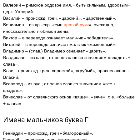
Валерий – римское родовое имя, «быть сильным, здоровым»;
церк. Уалерий.
Василий – происхжд. греч. «царский», «царственный».
Вениамин – из др.-евр. «сын
правой руки
», очевидно,
иносказательно любимой жены.
Виктор – в переводе означает мальчик «победитель».
Виталий – в переводе означает мальчик «жизненный».
Владимир – (слав.) Владимер означает «царить».
Владислав – из слав.; от основ слов со значением «владеть +
слава».
Влас – происхжд. греч. «простой», «грубый»; православное -
Власий.
Всеволод – из рус.; от основ слов со значением «все +
владеть».
Вячеслав – от славянского основ «вяще», «вяче», т. е. «больше
+ слава».
Имена мальчиков буква Г
Геннадий – происхжд. греч «благородный».
Георгий – происхжд. греч. «земледелец».