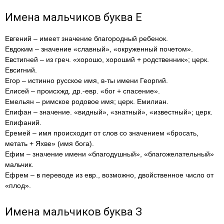
Имена мальчиков буква Е
Евгений – имеет значение благородный ребенок.
Евдоким – значение «славный», «окруженный почетом».
Евстигней – из греч. «хорошо, хороший + родственник»; церк.
Евсигний.
Егор – истинно русское имя, в-ты имени Георгий.
Елисей – происхжд. др.-евр. «бог + спасение».
Емельян – римское родовое имя; церк. Емилиан.
Епифан – значение. «видный», «знатный», «известный»; церк.
Епифаний.
Еремей – имя происходит от слов со значением «бросать,
метать + Яхве» (имя бога).
Ефим – значение имени «благодушный», «благожелательный»
мальчик.
Ефрем – в переводе из евр., возможно, двойственное число от
«плод».
Имена мальчиков буква З