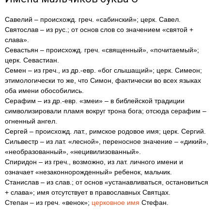
Савелий – происхожд. греч. «сабинский»; церк. Савел.
Святослав – из рус.; от основ слов со значением «святой +
слава».
Севастьян – происхожд. греч. «священный», «почитаемый»;
церк. Севастиан.
Семен – из греч., из др.-евр. «бог слышащий»; церк. Симеон;
этимологически то же, что Симон, фактически во всех языках
оба имени обособились.
Серафим – из др.-евр. «змеи» – в библейской традиции
символизировали пламя вокруг трона бога; отсюда серафим –
огненный ангел.
Сергей – происхожд. лат., римское родовое имя; церк. Сергий.
Сильвестр – из лат. «лесной», переносное значение – «дикий»,
«необразованный», «нецивилизованный».
Спиридон – из греч., возможно, из лат. личного имени и
означает «незаконнорожденный» ребенок, мальчик.
Станислав – из слав.; от основ «устанавливаться, остановиться
+ слава»; имя отсутствует в православных Святцах.
Степан – из греч. «венок»;
церковное имя
Стефан.