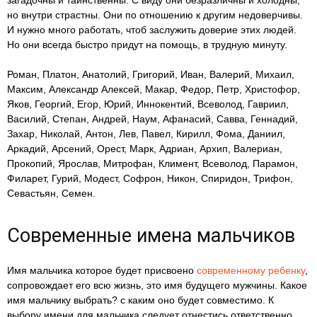
загадочны и таинственны. С виду они безразличны и холодны,
но внутри страстны. Они по отношению к другим недоверчивы.
И нужно много работать, чтоб заслужить доверие этих людей.
Но они всегда быстро придут на помощь, в трудную минуту.
Роман, Платон, Анатолий, Григорий, Иван, Валерий, Михаил,
Максим, Александр Алексей, Макар, Федор, Петр, Христофор,
Яков, Георгий, Егор, Юрий, Иннокентий, Всеволод, Гавриил,
Василий, Степан, Андрей, Наум, Афанасий, Савва, Геннадий,
Захар, Николай, Антон, Лев, Павел, Кирилл, Фома, Даниил,
Аркадий, Арсений, Орест, Марк, Адриан, Архип, Валериан,
Прокопий, Ярослав, Митрофан, Климент, Всеволод, Парамон,
Филарет, Гурий, Модест, Софрон, Никон, Спиридон, Трифон,
Севастьян, Семен.
Современные имена мальчиков
Имя мальчика которое будет присвоено
современному ребенку
,
сопровождает его всю жизнь, это имя будущего мужчины. Какое
имя мальчику выбрать? с каким оно будет совместимо. К
выбору имени для мальчика следует отнестись ответственно,