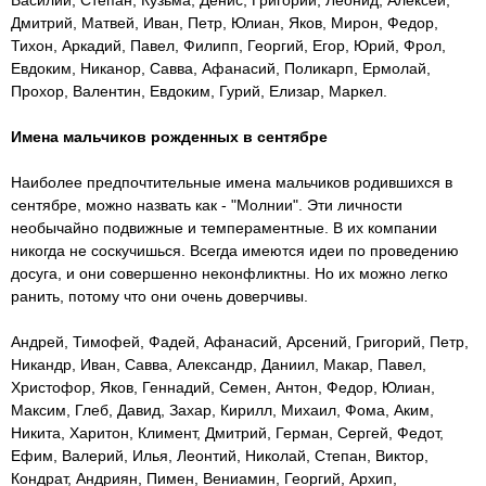
Василий, Степан, Кузьма, Денис, Григорий, Леонид, Алексей,
Дмитрий, Матвей, Иван, Петр, Юлиан, Яков, Мирон, Федор,
Тихон, Аркадий, Павел, Филипп, Георгий, Егор, Юрий, Фрол,
Евдоким, Никанор, Савва, Афанасий, Поликарп, Ермолай,
Прохор, Валентин, Евдоким, Гурий, Елизар, Маркел.
Имена мальчиков рожденных в сентябре
Наиболее предпочтительные имена мальчиков родившихся в
сентябре, можно назвать как - "Молнии". Эти личности
необычайно подвижные и темпераментные. В их компании
никогда не соскучишься. Всегда имеются идеи по проведению
досуга, и они совершенно неконфликтны. Но их можно легко
ранить, потому что они очень доверчивы.
Андрей, Тимофей, Фадей, Афанасий, Арсений, Григорий, Петр,
Никандр, Иван, Савва, Александр, Даниил, Макар, Павел,
Христофор, Яков, Геннадий, Семен, Антон, Федор, Юлиан,
Максим, Глеб, Давид, Захар, Кирилл, Михаил, Фома, Аким,
Никита, Харитон, Климент, Дмитрий, Герман, Сергей, Федот,
Ефим, Валерий, Илья, Леонтий, Николай, Степан, Виктор,
Кондрат, Андриян, Пимен, Вениамин, Георгий, Архип,