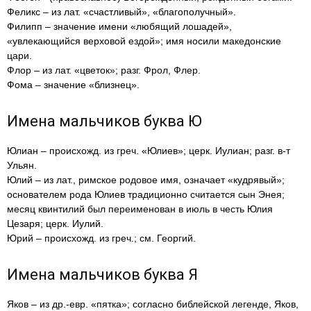
Феликс – из лат. «счастливый», «благополучный».
Филипп – значение имени «любящий лошадей»,
«увлекающийся верховой ездой»; имя носили македонские
цари.
Флор – из лат. «цветок»; разг. Фрол, Флер.
Фома – значение «близнец».
Имена мальчиков буква Ю
Юлиан – происхожд. из греч. «Юлиев»; церк. Иулиан; разг. в-т
Ульян.
Юлий – из лат., римское родовое имя, означает «кудрявый»;
основателем рода Юлиев традиционно считается сын Энея;
месяц квинтилий был переименован в июль в честь Юлия
Цезаря; церк. Иулий.
Юрий – происхожд. из греч.; см. Георгий.
Имена мальчиков буква Я
Яков – из др.-евр. «пятка»; согласно библейской легенде, Яков,