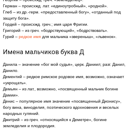
Герман – происхжд. лат. «единоутробный», «родной».
Глеб – из др.-герм. «предоставленный богу», «отданный под
защиту бога».
Гордей – происхжд. греч.; имя царя Фригии.
Григорий – из греч. «бодрствующий», «бодрствовать».
Гурий –
редкое имя
для мальчика «звереныш», «львенок».
Имена мальчиков буква Д
Данила – значение «бог мой судья», церк. Даниил; разг. Данил,
Данило.
Дементий – редкое римское родовое имя, возможно, означает
«укрощать».
Демьян – из лат., возможно, «посвященный мальчик богине
Дамии».
Денис – популярное имя значение «посвященный Дионису»,
богу вина, виноделия, поэтического вдохновения и веселых
народных гуляний.
Дмитрий – из греч. «относящийся к Деметре», богине
земледелия и плодородия.