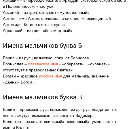
Аркадий – в переводе «житель Аркадии, скотоводческой области
в Пелопоннесе», «пастух».
Арсений – из греч. означает «мужественный».
Артем – имя Артем греческое, значение- «посвященный
Артемиде, богине охоты и луны».
Афанасий – из греч. «бессмертный».
Имена мальчиков буква Б
Борис – из рус.; возможно, сокр. от Борислав.
Бронислав –
славянское имя
- «оберегать», «охранять»
отсутствует в православных Святцах.
Богдан – красивое
русское имя
для мальчика, значение
«данный Богом».
Имена мальчиков буква В
Вадим – происхжд. рус.; возможно, из др.-рус. «вадити», т. е.
«сеять смуту», возможно, как сокр. от Вадимир.
Валентин – означает «сильный», «здоровый»; уменьшит. от
имени Валент.