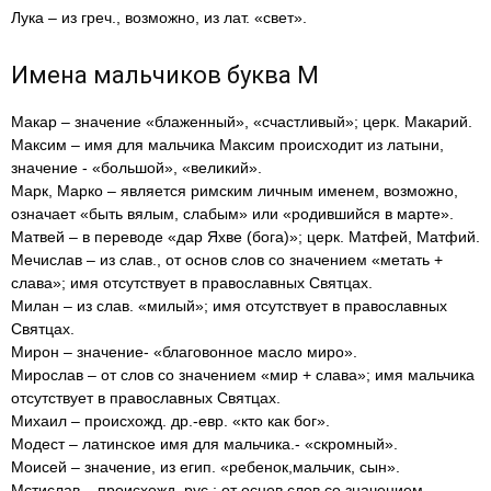
Лука – из греч., возможно, из лат. «свет».
Имена мальчиков буква М
Макар – значение «блаженный», «счастливый»; церк. Макарий.
Максим – имя для мальчика Максим происходит из латыни,
значение - «большой», «великий».
Марк, Марко – является римским личным именем, возможно,
означает «быть вялым, слабым» или «родившийся в марте».
Матвей – в переводе «дар Яхве (бога)»; церк. Матфей, Матфий.
Мечислав – из слав., от основ слов со значением «метать +
слава»; имя отсутствует в православных Святцах.
Милан – из слав. «милый»; имя отсутствует в православных
Святцах.
Мирон – значение- «благовонное масло миро».
Мирослав – от слов со значением «мир + слава»; имя мальчика
отсутствует в православных Святцах.
Михаил – происхожд. др.-евр. «кто как бог».
Модест – латинское имя для мальчика.- «скромный».
Моисей – значение, из егип. «ребенок,мальчик, сын».
Мстислав – происхожд. рус.; от основ слов со значением