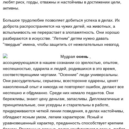
любят риск, горды, отважны и настойчивы в достижении цели,
активны.
Большое трудолюбие позволяет добиться успеха в делах. Их
доброта распространяется на чужих детей, на животных, а
вспыльчивость не перерастает в злопамятность. Они хорошо
разбираются в искусстве. "Летним" детям нужно давать
"твердые" имена, чтобы защитить от нежелательных невзгод.
Мудрая
осень
,
ассоциирующаяся в нашем сознании со зрелостью, опытом,
неспешностью, одарила и людей, родившихся в это время,
соответствующими чертами. "Осенние" люди универсальны.
Они рассудительны, серьезны, всесторонне одарены, ценят
накопленный опыт и никогда не повторяют ошибок, делают все
неспешно и обдуманно. Среди них немало педантов. Они
бережливы, знают цену деньгам, запасливы. Дипломатичные и
принципиальные, они усердны и старательны в работе,
придерживаются четкой линии поведения, в делах настойчивы,
обладают ясным умом, легким характером. Ясный и
уравновешенный характер, преданность способствует крепким