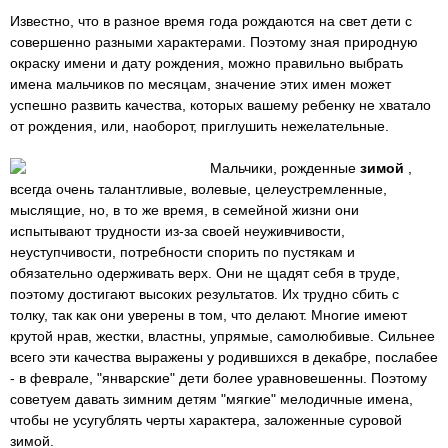
Известно, что в разное время года рождаются на свет дети с
совершенно разными характерами. Поэтому зная природную
окраску имени и дату рождения, можно правильно выбрать
имена мальчиков по месяцам, значение этих имен может
успешно развить качества, которых вашему ребенку не хватало
от рождения, или, наоборот, приглушить нежелательные.
Мальчики, рожденные
зимой
,
всегда очень талантливые, волевые, целеустремленные,
мыслящие, но, в то же время, в семейной жизни они
испытывают трудности из-за своей неуживчивости,
неуступчивости, потребности спорить по пустякам и
обязательно одерживать верх. Они не щадят себя в труде,
поэтому достигают высоких результатов. Их трудно сбить с
толку, так как они уверены в том, что делают. Многие имеют
крутой нрав, жестки, властны, упрямые, самолюбивые. Сильнее
всего эти качества выражены у родившихся в декабре, послабее
- в феврале, "январские" дети более уравновешенны. Поэтому
советуем давать зимним детям "мягкие" мелодичные имена,
чтобы не усугублять черты характера, заложенные суровой
зимой.