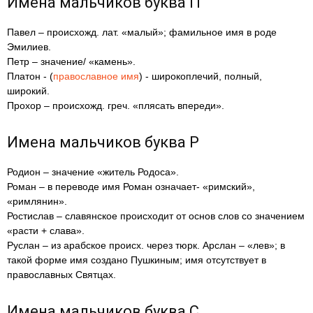
Имена мальчиков буква П
Павел – происхожд. лат. «малый»; фамильное имя в роде
Эмилиев.
Петр – значение/ «камень».
Платон - (
православное имя
) - широкоплечий, полный,
широкий.
Прохор – происхожд. греч. «плясать впереди».
Имена мальчиков буква Р
Родион – значение «житель Родоса».
Роман – в переводе имя Роман означает- «римский»,
«римлянин».
Ростислав – славянское происходит от основ слов со значением
«расти + слава».
Руслан – из арабское происх. через тюрк. Арслан – «лев»; в
такой форме имя создано Пушкиным; имя отсутствует в
православных Святцах.
Имена мальчиков буква С