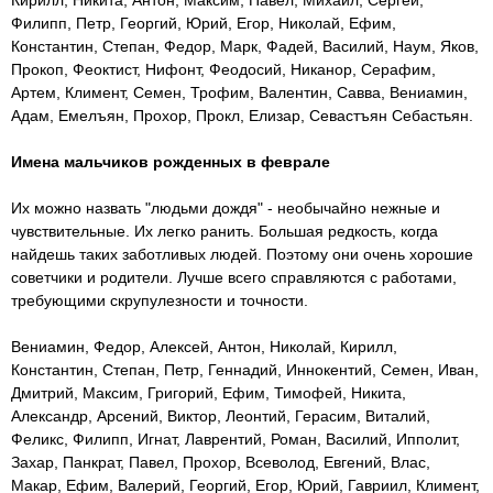
Кирилл, Никита, Антон, Максим, Павел, Михаил, Сергей,
Филипп, Петр, Георгий, Юрий, Егор, Николай, Ефим,
Константин, Степан, Федор, Марк, Фадей, Василий, Наум, Яков,
Прокоп, Феоктист, Нифонт, Феодосий, Никанор, Серафим,
Артем, Климент, Семен, Трофим, Валентин, Савва, Вениамин,
Адам, Емелъян, Прохор, Прокл, Елизар, Севастъян Себастьян.
Имена мальчиков рожденных в феврале
Их можно назвать "людьми дождя" - необычайно нежные и
чувствительные. Их легко ранить. Большая редкость, когда
найдешь таких заботливых людей. Поэтому они очень хорошие
советчики и родители. Лучше всего справляются с работами,
требующими скрупулезности и точности.
Вениамин, Федор, Алексей, Антон, Николай, Кирилл,
Константин, Степан, Петр, Геннадий, Иннокентий, Семен, Иван,
Дмитрий, Максим, Григорий, Ефим, Тимофей, Никита,
Александр, Арсений, Виктор, Леонтий, Герасим, Виталий,
Феликс, Филипп, Игнат, Лаврентий, Роман, Василий, Ипполит,
Захар, Панкрат, Павел, Прохор, Всеволод, Евгений, Влас,
Макар, Ефим, Валерий, Георгий, Егор, Юрий, Гавриил, Климент,