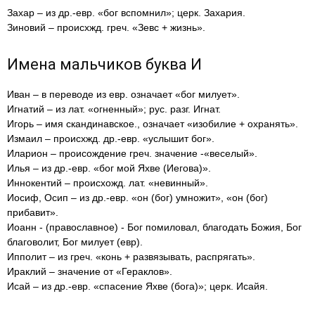
Захар – из др.-евр. «бог вспомнил»; церк. Захария.
Зиновий – происхжд. греч. «Зевс + жизнь».
Имена мальчиков буква И
Иван – в переводе из евр. означает «бог милует».
Игнатий – из лат. «огненный»; рус. разг. Игнат.
Игорь – имя скандинавское., означает «изобилие + охранять».
Измаил – происхжд. др.-евр. «услышит бог».
Иларион – происождение греч. значение -«веселый».
Илья – из др.-евр. «бог мой Яхве (Иегова)».
Иннокентий – происхожд. лат. «невинный».
Иосиф, Осип – из др.-евр. «он (бог) умножит», «он (бог)
прибавит».
Иоанн - (православное) - Бог помиловал, благодать Божия, Бог
благоволит, Бог милует (евр).
Ипполит – из греч. «конь + развязывать, распрягать».
Ираклий – значение от «Гераклов».
Исай – из др.-евр. «спасение Яхве (бога)»; церк. Исайя.