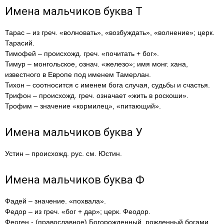
Имена мальчиков буква Т
Тарас – из греч. «волновать», «возбуждать», «волнение»; церк.
Тарасий.
Тимофей – происхожд. греч. «почитать + бог».
Тимур – монгольское, означ. «железо»; имя монг. хана,
известного в Европе под именем Тамерлан.
Тихон – соотносится c именем бога случая, судьбы и счастья.
Трифон – происхожд. греч. означает «жить в роскоши».
Трофим – значение «кормилец», «питающий».
Имена мальчиков буква У
Устин – происхожд. рус. см. Юстин.
Имена мальчиков буква Ф
Фадей – значение. «похвала».
Федор – из греч. «бог + дар»; церк. Феодор.
Феоген - (православное) Богорожденный, рожденный богами.