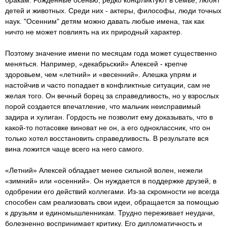
бракам. Рожденные осенью, редко конфликтуют в семье, любят
детей и животных. Среди них - актеры, философы, люди точных
наук. "Осенним" детям можно давать любые имена, так как
ничто не может повлиять на их природный характер.
Поэтому значение имени по месяцам года может существенно
меняться. Например, «декабрьский» Алексей - крепче
здоровьем, чем «летний» и «весенний». Алешка упрям и
настойчив и часто попадает в конфликтные ситуации, сам не
желая того. Он вечный борец за справедливость, но у взрослых
порой создается впечатление, что мальчик неисправимый
задира и хулиган. Гордость не позволит ему доказывать, что в
какой-то потасовке виноват не он, а его одноклассник, что он
только хотел восстановить справедливость. В результате вся
вина ложится чаще всего на него самого.
«Летний» Алексей обладает менее сильной волен, нежели
«зимний» или «осенний». Он нуждается в поддержке друзей, в
одобрении его действий коллегами. Из-за скромности не всегда
способен сам реализовать свои идеи, обращается за помощью
к друзьям и единомышленникам. Трудно переживает неудачи,
болезненно воспринимает критику. Его дипломатичность и