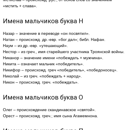
«мстить + слава».
Имена мальчиков буква Н
Назар – значение в переводе «он посвятил».
Натан – происхожд. др.-евр. «бог дал»; библ. Нафан.
Наум – из др.-евр. «утешающий».
Нестор – из греч., имя старейшего участника Троянской войны.
Никанор – значение имени «побеждать + мужчина».
Никита – означает мальчик «победитель».
Никифор – происхожд. греч «победитель», «победоносец».
Николай – из греч. «побеждать + народ».
Никон – происхожд. греч. «побеждать».
Имена мальчиков буква О
Олег – происхождение скандинавское «святой».
Орест – происхожд. греч.; имя сына Агамемнона.