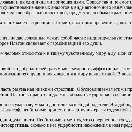
лядами и их единичными воплощениями. Сократ так и не смог 
существование данных аналогов в виде автономного изначально
ложен своеобразный класс идей, предметов, особым отражением
ать похожие настроения: «Тот мир, в котором праведник должен
ть на две связанные между собой части: индивидуальную этику
орое Платон связывает с гармонизацией его души.
лом человек относится к низшему чувственному миру, а ду–шой 
ой его добродетелей: разумная – мудрости, аффективная – умер
монизации его души и восхождения к миру вечных идей. В восх
 власть разума над низкими страстями. Обусловливаемая этими 
ению Платона, правители должны обладать мудростью, сословие
 в государстве, можно достичь высшей добродетели Эта доброде
т философ, необходимо принести в жертву интересы отдельной л
ндивидуальности. Необходимо отметить, что совершенное государ
ристократизма, сколько из-за ущербности нахождения в нем пре