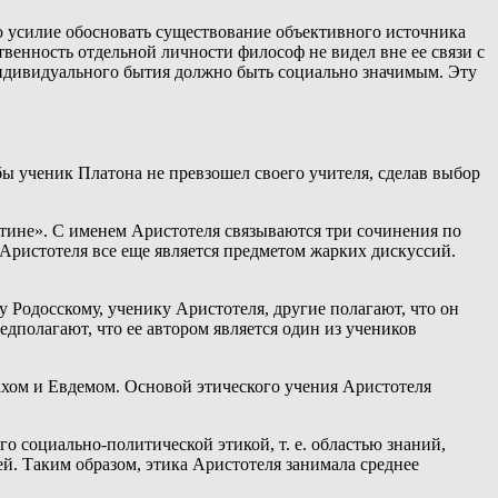
го усилие обосновать существование объективного источника
твенность отдельной личности философ не видел вне ее связи с
индивидуального бытия должно быть социально значимым. Эту
бы ученик Платона не превзошел своего учителя, сделав выбор
стине». С именем Аристотеля связываются три сочинения по
Аристотеля все еще является предметом жарких дискуссий.
 Родосскому, ученику Аристотеля, другие полагают, что он
едполагают, что ее автором является один из учеников
ахом и Евдемом. Основой этического учения Аристотеля
о социально-политической этикой, т. е. областью знаний,
й. Таким образом, этика Аристотеля занимала среднее