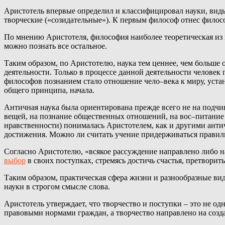
Аристотель впервые определил и классифицировал науки, виды
творческие («созидательные»). К первым философ отнес филосо
По мнению Аристотеля, философия наиболее теоретическая из на
можно познать все остальное.
Таким образом, по Аристотелю, наука тем ценнее, чем больше 
деятельности. Только в процессе данной деятельности человек
философов познанием стало отношение чело–века к миру, уста
общего принципа, начала.
Античная наука была ориентирована прежде всего не на подчин
вещей, на познание общественных отношений, на вос–питание 
нравственности) понималась Аристотелем, как и другими антич
достижения. Можно ли считать учение придерживаться правил
Согласно Аристотелю, «всякое рассуждение направлено либо на
выбор
в своих поступках, стремясь достичь счастья, претворить
Таким образом, практическая сфера жизни и разнообразные ви
науки в строгом смысле слова.
Аристотель утверждает, что творчество и поступки – это не о
правовыми нормами граждан, а творчество направлено на созд