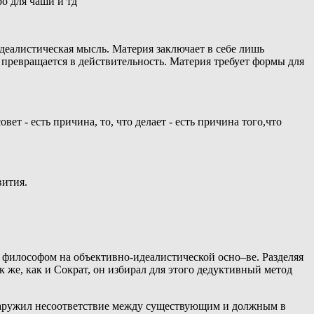
ро для чаши и тд
Идеалистическая мысль. Материя заключает в себе лишь
 превращается в действительность. Материя требует формы для
вет - есть причина, то, что делает - есть причина того,что
вития.
а философом на объективно-идеалистической осно–ве. Разделяя
ак же, как и Сократ, он избирал для этого дедуктивный метод
бнаружил несоответствие между существующим и должным в