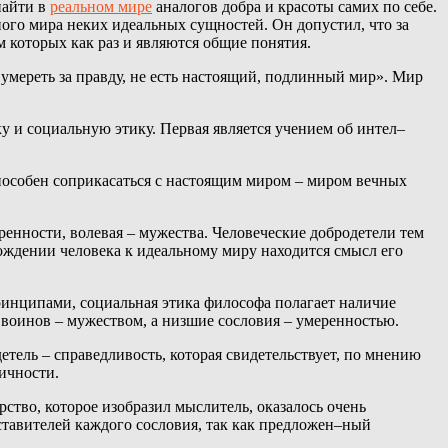
найти в
реальном мире
аналогов добра и красоты самих по себе.
го мира неких идеальных сущностей. Он допустил, что за
 которых как раз и являются общие понятия.
 умереть за правду, не есть настоящий, подлинный мир». Мир
 и социальную этику. Первая является учением об интел–
способен соприкасаться с настоящим миром – миром вечных
енности, волевая – мужества. Человеческие добродетели тем
ождении человека к идеальному миру находится смысл его
принципами, социальная этика философа полагает наличие
 воинов – мужеством, а низшие сословия – умеренностью.
тель – справедливость, которая свидетельствует, по мнению
ичности.
ство, которое изобразил мыслитель, оказалось очень
дставителей каждого сословия, так как предложен–ный