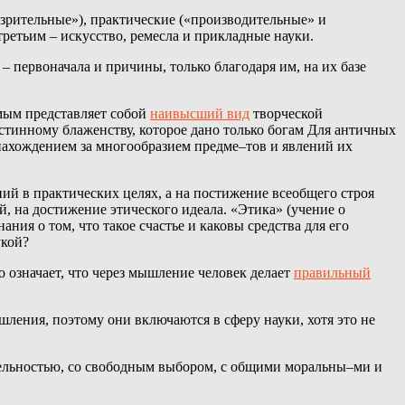
озрительные»), практические («производительные» и
третьим – искусство, ремесла и прикладные науки.
– первоначала и причины, только благодаря им, на их базе
амым представляет собой
наивысший вид
творческой
истинному блаженству, которое дано только богам Для античных
 нахождением за многообразием предме–тов и явлений их
ий в практических целях, а на постижение всеобщего строя
 на достижение этического идеала. «Этика» (учение о
ия о том, что такое счастье и каковы средства для его
укой?
 означает, что через мышление человек делает
правильный
ления, поэтому они включаются в сферу науки, хотя это не
еятельностью, со свободным выбором, с общими моральны–ми и