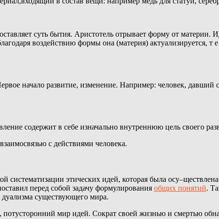
ериал,входящий в состав вещи: например медь для статуи, сереб
составляет суть бытия. Аристотель отрывает форму от материи. 
агодаря воздействию формы она (материя) актуализируется, т е
Первое начало развитие, изменение. Например: человек, давший со
явление содержит в себе изначально внутреннюю цель своего раз
взаимосвязью с действиями человека.
кой систематизации этических идей, которая была осу–ществлен
поставил перед собой задачу формулирования
общих понятий
. Т
у дуализма существующего мира.
й, потусторонний мир идей. Сократ своей жизнью и смертью о