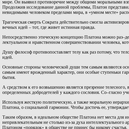
мире. Он выявил противоречие между общими моральными взг
Продолжив исследование данной проблемы, Платон представил 
невидимыми человеком пределами мира, в «умном месте» распо
Трагическая смерть Сократа действительно смогла активизиров
вечных идей – тот, где живет истинная правда.
Непосредственно этическую концепцию Платона можно раз–дели
лектуальном и нравственном совершенствовании человека, кот
Душу философ противопоставляет телу как раз потому, что те
идей.
Основные стороны человеческой души тем самым являются основ
самым имеют врожденный характер, они особые ступеньки гар
бытия.
А средством к его возвышению является презрение телесного,
определенных добродетелей у каждого сословия. Со–гласно уч
Используя жесткую политическую, а также моральную иерархию
Платона, о социальной гармонии. Чтобы достичь ее, утверждае
Таким образом, в идеальном обществе Платона нет места для и
непривлекательным не столько из-за духа интеллектуального а
Платоном «порядок» в обществе не принес бы никому счастья.