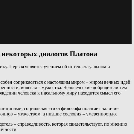
ы некоторых диалогов Платона
ку. Первая является учением об интеллектуальном и
особен соприкасаться с настоящим миром – миром вечных идей.
ренности, волевая – мужества. Человеческие добродетели тем
ождении человека к идеальному миру находится смысл его
принципами, социальная этика философа полагает наличие
оинов – мужеством, а низшие сословия – умеренностью.
тель – справедливость, которая свидетельствует, по мнению
ичности.