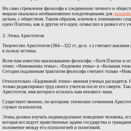
Но само стремление философа к соединению личного и обществ
морали оказались необыкновенно плодотворными для
дальней
целым, с обществом. Таким образом, ключом к пониманию сущ
идею Платона, как и другие его идеи, осмыслил и развил его у
3. Этика Аристотеля
Творчество Аристотеля (384—322 гг. до н. э.) считают высшим
в пользу истины.
Всем нам известно высказывание философа: «Хотя Платон и ис
этике: «Никомахова этика», «Евдемова этика» и «Большая эти
Сегодня подлинным трактатом философа считают только «Нико
Относительно «Евдемовой этики» мнения ученых расходятся. Н
только редактировал труд своего учителя после его смерти. Та
Аристотеля, имя которого осталось нам неизвест–ным.
Существует мнение, по которому этические сочинения Аристо
служит психология.
Этика должна изучать индивидуальное поведение человека, его
которая исследует нравственные задачи государства и граждан
положение между его психологией и политикой.