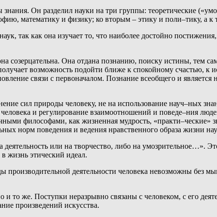
 знания. Он разделил науки на три группы: теоретические («ум
фию, математику и физику; ко вторым – этику и поли–тику, а к 
ук, так как она изучает то, что наиболее достойно постижения, 
она созерцательна. Она отдана познанию, поиску истины, тем с
 получает возможность подойти ближе к спокойному счастью, к 
новление связи с первоначалом. Познание всеобщего и является
ение сил природы человеку, не на использование науч–ных знан
человека и регулирование взаимоотношений и поведе–ния людей,
ными философами, как жизненная мудрость, «практи–ческие» знан
ьных норм поведения и ведения нравственного образа жизни на
 деятельность или на творчество, либо на умозрительное…». Это
 в жизнь этический идеал.
ды производительной деятельности человека невозможны без мыш
дно и то же. Поступки неразрывно связаны с человеком, с его д
ание произведений искусства.