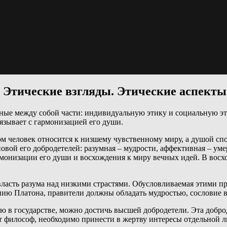
. Этические взгляды. Этические аспект
ые между собой части: индивидуальную этику и социальную эти
язывает с гармонизацией его души.
лом человек относится к низшему чувственному миру, а душой сп
вой его добродетелей: разумная – мудрости, аффективная – уме
монизации его души и восхождения к миру вечных идей. В восх
 власть разума над низкими страстями. Обусловливаемая этими 
нию Платона, правители должны обладать мудростью, сословие в
 в государстве, можно достичь высшей добродетели. Эта доброде
т философ, необходимо принести в жертву интересы отдельной л