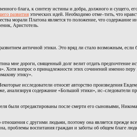
енного блага, к синтезу истины и добра, должного и сущего, е
шего развития
этических идей. Необходимо отме–тить, что нравс
ества морали Платона является то положение, что содержание 
ченик, Аристотель.
 развитием античной этики. Это вряд ли стало возможным, если 
тина мне дороги, священный долг велит отдать предпочтение и
ка». Хотя вопрос о принадлежности этих сочинений именно перу 
махову этику».
екоторые исследователи относят авторство произведения Евдему
кже, анализируя содержание «Большой этики», ис–следователи пр
теля были отредактированы после смерти его сыновьями, Ником
 отношения с другими людьми, поэтому она является прежде всег
ина, проблемы воспитания граждан и заботы об общем благе люде