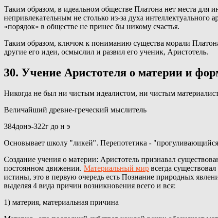
Таким образом, в идеальном обществе Платона нет места для и
непривлекательным не столько из-за духа интеллектуального а
«порядок» в обществе не принес бы никому счастья.
Таким образом, ключом к пониманию существа морали Платона
другие его идеи, осмыслил и развил его ученик, Аристотель.
30. Учение Аристотеля о материи и фор
Никогда не был ни чистым идеалистом, ни чистым материалис
Величайший древне-греческий мыслитель
384донэ-322г до н э
Основывает школу "ликей". Перепотетика - "прогуливающийся 
Создание учения о материи: Аристотель признавал существован
постоянном движении.
Материальный мир
всегда существовал
истины, это в первую очередь есть Познание природных явлени
выделяя 4 вида причин возникновения всего и вся:
1) материя, материальная причина