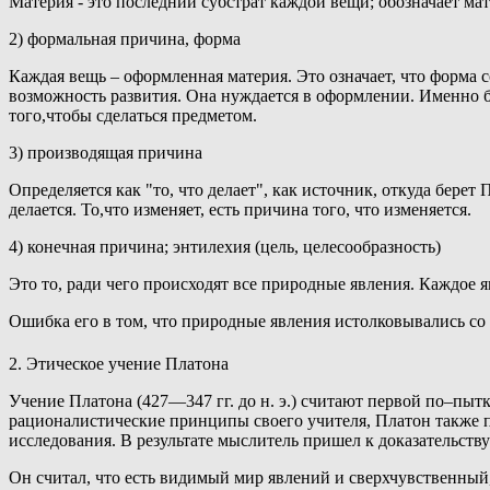
Материя - это последний субстрат каждой вещи; обозначает мат
2) формальная причина, форма
Каждая вещь – оформленная материя. Это означает, что форма 
возможность развития. Она нуждается в оформлении. Именно бл
того,чтобы сделаться предметом.
3) производящая причина
Определяется как "то, что делает", как источник, откуда берет 
делается. То,что изменяет, есть причина того, что изменяется.
4) конечная причина; энтилехия (цель, целесообразность)
Это то, ради чего происходят все природные явления. Каждое 
Ошибка его в том, что природные явления истолковывались со 
2. Этическое учение Платона
Учение Платона (427—347 гг. до н. э.) считают первой по–пыт
рационалистические принципы своего учителя, Платон также 
исследования. В результате мыслитель пришел к доказательств
Он считал, что есть видимый мир явлений и сверхчувственны