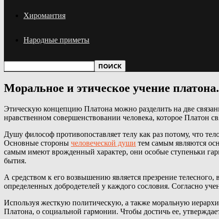
Хиромантия
Народные приметы
Моральное и этическое учение платона
Этическую концепцию Платона можно разделить на две связанн
нравственном совершенствовании человека, которое Платон св
Душу философ противопоставляет телу как раз потому, что те
Основные стороны
человеческой души
тем самым являются осно
самым имеют врожденный характер, они особые ступеньки гар
бытия.
А средством к его возвышению является презрение телесного,
определенных добродетелей у каждого сословия. Согласно уче
Используя жесткую политическую, а также моральную иерархию
Платона, о социальной гармонии. Чтобы достичь ее, утверждае