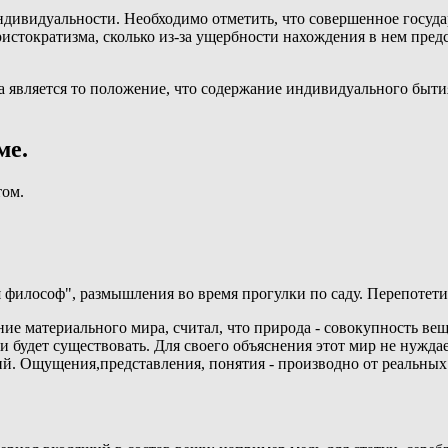
ндивидуальности. Необходимо отметить, что совершенное государ
ристократизма, сколько из-за ущербности нахождения в нем пре
 является то положение, что содержание индивидуального быти
ме.
том.
философ", размышления во время прогулки по саду. Перепотети
ие материального мира, считал, что природа - совокупность ве
 и будет существовать. Для своего объяснения этот мир не нуж
й. Ощущения,представления, понятия - производно от реальных 