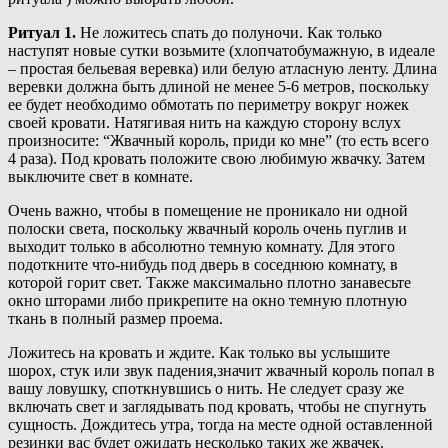
Ритуал 1.
Не ложитесь спать до полуночи. Как только
наступят новые сутки возьмите (хлопчатобумажную, в идеале
– простая бельевая веревка) или белую атласную ленту. Длина
веревки должна быть длиной не менее 5-6 метров, поскольку
ее будет необходимо обмотать по периметру вокруг ножек
своей кровати. Натягивая нить на каждую сторону вслух
произносите: “Жвачный король, приди ко мне” (то есть всего
4 раза). Под кровать положите свою любимую жвачку. Затем
выключите свет в комнате.
Очень важно, чтобы в помещение не проникало ни одной
полоски света, поскольку жвачный король очень пуглив и
выходит только в абсолютно темную комнату. Для этого
подоткните что-нибудь под дверь в соседнюю комнату, в
которой горит свет. Также максимально плотно занавесьте
окно шторами либо прикрепите на окно темную плотную
ткань в полный размер проема.
Ложитесь на кровать и ждите. Как только вы услышите
шорох, стук или звук падения,значит жвачный король попал в
вашу ловушку, споткнувшись о нить. Не следует сразу же
включать свет и заглядывать под кровать, чтобы не спугнуть
сущность. Дождитесь утра, тогда на месте одной оставленной
резинки вас будет ожидать несколько таких же жвачек.