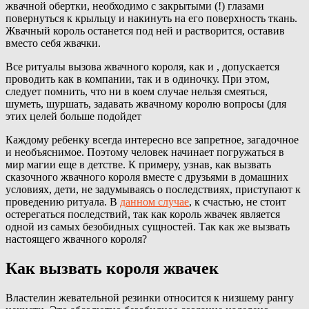
жвачной обертки, необходимо с закрытыми (!) глазами
повернуться к крыльцу и накинуть на его поверхность ткань.
Жвачный король останется под ней и растворится, оставив
вместо себя жвачки.
Все ритуалы вызова жвачного короля, как и , допускается
проводить как в компании, так и в одиночку. При этом,
следует помнить, что ни в коем случае нельзя смеяться,
шуметь, шуршать, задавать жвачному королю вопросы (для
этих целей больше подойдет
Каждому ребенку всегда интересно все запретное, загадочное
и необъяснимое. Поэтому человек начинает погружаться в
мир магии еще в детстве. К примеру, узнав, как вызвать
сказочного жвачного короля вместе с друзьями в домашних
условиях, дети, не задумываясь о последствиях, приступают к
проведению ритуала. В
данном случае
, к счастью, не стоит
остерегаться последствий, так как король жвачек является
одной из самых безобидных сущностей. Так как же вызвать
настоящего жвачного короля?
Как вызвать короля жвачек
Властелин жевательной резинки относится к низшему рангу