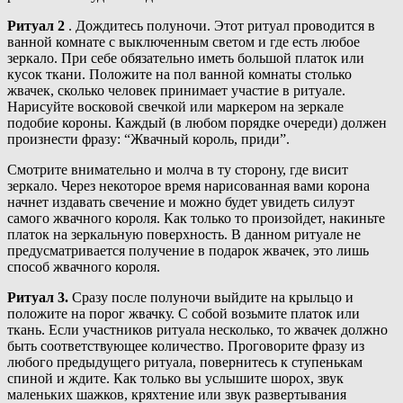
Ритуал 2
. Дождитесь полуночи. Этот ритуал проводится в
ванной комнате с выключенным светом и где есть любое
зеркало. При себе обязательно иметь большой платок или
кусок ткани. Положите на пол ванной комнаты столько
жвачек, сколько человек принимает участие в ритуале.
Нарисуйте восковой свечкой или маркером на зеркале
подобие короны. Каждый (в любом порядке очереди) должен
произнести фразу: “Жвачный король, приди”.
Смотрите внимательно и молча в ту сторону, где висит
зеркало. Через некоторое время нарисованная вами корона
начнет издавать свечение и можно будет увидеть силуэт
самого жвачного короля. Как только то произойдет, накиньте
платок на зеркальную поверхность. В данном ритуале не
предусматривается получение в подарок жвачек, это лишь
способ жвачного короля.
Ритуал 3.
Сразу после полуночи выйдите на крыльцо и
положите на порог жвачку. С собой возьмите платок или
ткань. Если участников ритуала несколько, то жвачек должно
быть соответствующее количество. Проговорите фразу из
любого предыдущего ритуала, повернитесь к ступенькам
спиной и ждите. Как только вы услышите шорох, звук
маленьких шажков, кряхтение или звук развертывания