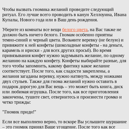
Чтобы вызвать гномика желаний проведите следующий
ритуал. Его лучше всего проводить в канун Хеллоуина, Ивана
Купалы, Нового года или в Ваш день рождения.
Уберите из комнаты все вещи
белого цвета
, на Вас также не
должно быть ничего белого. Гномам особенно приятны
темно-синий и черный цвета. Возьмите веревку (не белую) и
привяжите к ней конфеты (шоколадные конфеты - на деньги,
карамель и ириски - для всех других просьб). Во время
привязывания конфет нужно задумывать желание, по одному
желанию на каждую конфету. Конфеты выбирайте разные, для
того чтобы запомнить, какому фантику какое желание
соответствует. После того, как сладости закреплены, а
желания загаданы веревку, нужно натянуть, между ножками
двух стульев. Также для гнома желаний нужно оставить в
подарок дорогую для Вас вещь – это может быть книга, диск
или любимая игрушка. После того, как все приготовления
закончены, тушите свет, отвернитесь и произнести громко и
четко трижды:
"Гномик приди!"
Если все выполнено верно, то вскоре Вы услышите шуршание
– это гномик принял Ваше угощение. После того как все