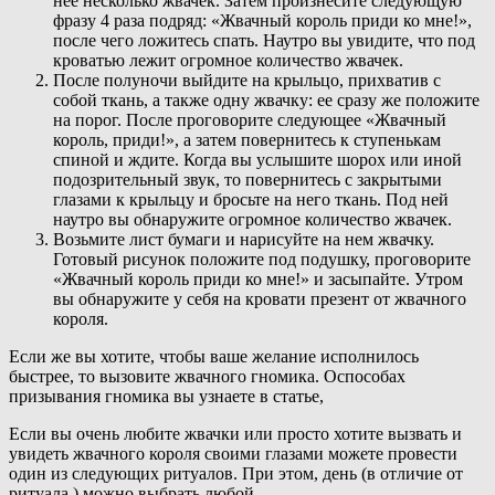
нее несколько жвачек. Затем произнесите следующую
фразу 4 раза подряд: «Жвачный король приди ко мне!»,
после чего ложитесь спать. Наутро вы увидите, что под
кроватью лежит огромное количество жвачек.
После полуночи выйдите на крыльцо, прихватив с
собой ткань, а также одну жвачку: ее сразу же положите
на порог. После проговорите следующее «Жвачный
король, приди!», а затем повернитесь к ступенькам
спиной и ждите. Когда вы услышите шорох или иной
подозрительный звук, то повернитесь с закрытыми
глазами к крыльцу и бросьте на него ткань. Под ней
наутро вы обнаружите огромное количество жвачек.
Возьмите лист бумаги и нарисуйте на нем жвачку.
Готовый рисунок положите под подушку, проговорите
«Жвачный король приди ко мне!» и засыпайте. Утром
вы обнаружите у себя на кровати презент от жвачного
короля.
Если же вы хотите, чтобы ваше желание исполнилось
быстрее, то вызовите жвачного гномика. Оспособах
призывания гномика вы узнаете в статье,
Если вы очень любите жвачки или просто хотите вызвать и
увидеть жвачного короля своими глазами можете провести
один из следующих ритуалов. При этом, день (в отличие от
ритуала ) можно выбрать любой.