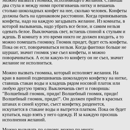
Можно вызвать Гномика, исполняющего желания. Ставишь
два стула и между ними протягиваешь нитку и вешаешь
столько шоколадных конфет на нее, сколько человек. Конфеты
должны быть на одинаковом расстоянии. Когда привязываешь
конфеты, надо на каждую загадывать желание. Из комнаты, в
которой вызываешь, надо убрать все белое, и самим нельзя
одевать белое. Выключаешь свет, встаешь спиной к стульям и
ждешь. В комнату в это время никто не должен входить, а то
можно помешать гномику. Гномик придет, будет есть конфеты.
Пока он ест, поворачиваться нельзя. Когда фантики больше не
шуршат, значит гномик уже съел конфеты, и можно
поворачиваться. А если какую-то конфету он не съел, значит
желание не исполниться.
Можно вызвать гномика, который исполняет желания. На
кран в ванной подвешиваешь шоколадную конфетку на нитке,
ставишь стакан воды и кладешь рядом носовой платок или
любую другую тряпку. Выключаешь свет и говоришь:
"Волшебный гномик, приди! Волшебный гномик, приди!
Волшебный гномик, приди!". Он должен прийти в красных
штанах и синей куртке, съест конфетку, разденется,
искупается в стакане воды и вытрется платком. Пока он будет
купаться, надо взять у него одежду. И за каждую просишь
исполнения желаний.
Можно вызывать по одному, можно по многу.