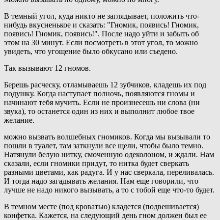
В темный угол, куда никто не заглядывает, положить что-
нибудь вкусненькое и сказать: "Гномик, появись! Гномик,
появись! Гномик, появись!". После надо уйти и забыть об
этом на 30 минут. Если посмотреть в этот угол, то можно
увидеть, что угощение было обкусано или съедено.
Так вызывают 12 гномов.
Берешь расческу, отламываешь 12 зубчиков, кладешь их под
подушку. Когда наступает полночь, появляются гномы и
начинают тебя мучить. Если не произнесешь ни слова (ни
звука), то останется один из них и выполнит любое твое
желание.
можно вызвать волшебных гномиков. Когда мы вызывали то
пошли в туалет, там заткнули все щели, чтобы было темно.
Натянули белую нитку, смоченную одеколоном, и ждали. Нам
сказали, если гномики придут, то нитка будет сверкать
разными цветами, как радуга. И у нас сверкала, переливалась.
И тогда надо загадывать желания. Нам еще говорили, что
лучше не надо никого вызывать, а то с тобой еще что-то будет.
В темном месте (под кроватью) кладется (подвешивается)
конфетка. Кажется, на следующий день гном должен был ее