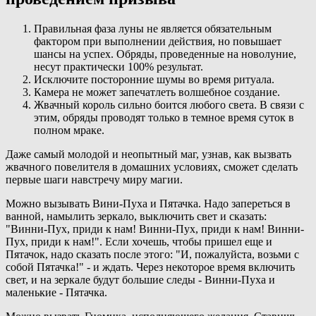
Правильная фаза луны не является обязательным
фактором при выполнении действия, но повышает
шансы на успех. Обряды, проведенные на новолуние,
несут практически 100% результат.
Исключите посторонние шумы во время ритуала.
Камера не может запечатлеть волшебное создание.
Жвачный король сильно боится любого света. В связи с
этим, обряды проводят только в темное время суток в
полном мраке.
Даже самый молодой и неопытный маг, узнав, как вызвать
жвачного повелителя в домашних условиях, сможет сделать
первые шаги навстречу миру магии.
Можно вызывать Вини-Пуха и Пятачка. Надо запереться в
ванной, намылить зеркало, выключить свет и сказать:
"Винни-Пух, приди к нам! Винни-Пух, приди к нам! Винни-
Пух, приди к нам!". Если хочешь, чтобы пришел еще и
Пятачок, надо сказать после этого: "И, пожалуйста, возьми с
собой Пятачка!" - и ждать. Через некоторое время включить
свет, и на зеркале будут большие следы - Винни-Пуха и
маленькие - Пятачка.