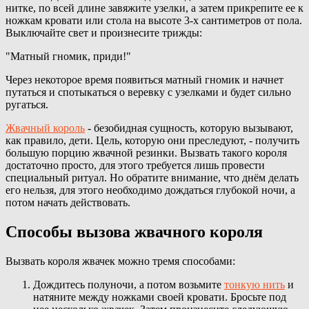
нитке, по всей длине завяжите узелки, а затем прикрепите ее к
ножкам кровати или стола на высоте 3-х сантиметров от пола.
Выключайте свет и произнесите трижды:
"Матный гномик, приди!"
Через некоторое время появиться матный гномик и начнет
путаться и спотыкаться о веревку с узелками и будет сильно
ругаться.
Жвачный король
- безобидная сущность, которую вызывают,
как правило, дети. Цель, которую они преследуют, - получить
большую порцию жвачной резинки. Вызвать такого короля
достаточно просто, для этого требуется лишь провести
специальный ритуал. Но обратите внимание, что днём делать
его нельзя, для этого необходимо дождаться глубокой ночи, а
потом начать действовать.
Способы вызова жвачного короля
Вызвать короля жвачек можно тремя способами:
Дождитесь полуночи, а потом возьмите
тонкую нить
и
натяните между ножками своей кровати. Бросьте под