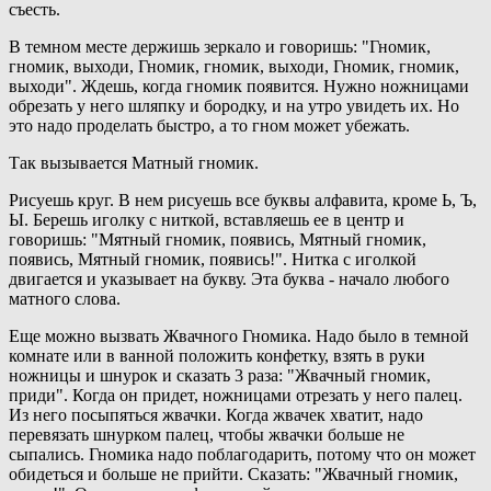
съесть.
В темном месте держишь зеркало и говоришь: "Гномик,
гномик, выходи, Гномик, гномик, выходи, Гномик, гномик,
выходи". Ждешь, когда гномик появится. Нужно ножницами
обрезать у него шляпку и бородку, и на утро увидеть их. Но
это надо проделать быстро, а то гном может убежать.
Так вызывается Матный гномик.
Рисуешь круг. В нем рисуешь все буквы алфавита, кроме Ь, Ъ,
Ы. Берешь иголку с ниткой, вставляешь ее в центр и
говоришь: "Мятный гномик, появись, Мятный гномик,
появись, Мятный гномик, появись!". Нитка с иголкой
двигается и указывает на букву. Эта буква - начало любого
матного слова.
Еще можно вызвать Жвачного Гномика. Надо было в темной
комнате или в ванной положить конфетку, взять в руки
ножницы и шнурок и сказать 3 раза: "Жвачный гномик,
приди". Когда он придет, ножницами отрезать у него палец.
Из него посыпяться жвачки. Когда жвачек хватит, надо
перевязать шнурком палец, чтобы жвачки больше не
сыпались. Гномика надо поблагодарить, потому что он может
обидеться и больше не прийти. Сказать: "Жвачный гномик,