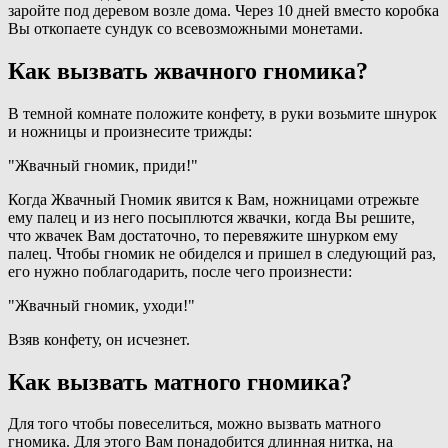
заройте под деревом возле дома. Через 10 дней вместо коробка
Вы откопаете сундук со всевозможными монетами.
Как вызвать жвачного гномика?
В темной комнате положите конфету, в руки возьмите шнурок
и ножницы и произнесите трижды:
"Жвачный гномик, приди!"
Когда Жвачный Гномик явится к Вам, ножницами отрежьте
ему палец и из него посыплются жвачки, когда Вы решите,
что жвачек Вам достаточно, то перевяжите шнурком ему
палец. Чтобы гномик не обиделся и пришел в следующий раз,
его нужно поблагодарить, после чего произнести:
"Жвачный гномик, уходи!"
Взяв конфету, он исчезнет.
Как вызвать матного гномика?
Для того чтобы повеселиться, можно вызвать матного
гномика. Для этого Вам понадобится длинная нитка, на