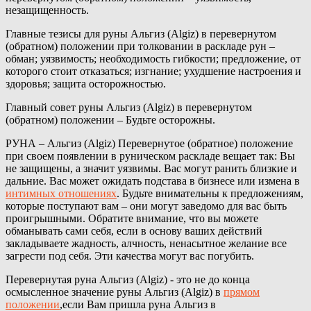
незащищенность.
Главные тезисы для руны Альгиз (Algiz) в перевернутом
(обратном) положении при толковании в раскладе рун –
обман; уязвимость; необходимость гибкости; предложение, от
которого стоит отказаться; изгнание; ухудшение настроения и
здоровья; защита осторожностью.
Главный совет руны Альгиз (Algiz) в перевернутом
(обратном) положении – Будьте осторожны.
РУНА – Альгиз (Algiz) Перевернутое (обратное) положение
при своем появлении в руническом раскладе вещает так: Вы
не защищены, а значит уязвимы. Вас могут ранить близкие и
дальние. Вас может ожидать подстава в бизнесе или измена в
интимных отношениях
. Будьте внимательны к предложениям,
которые поступают вам – они могут заведомо для вас быть
проигрышными. Обратите внимание, что вы можете
обманывать сами себя, если в основу ваших действий
закладываете жадность, алчность, ненасытное желание все
загрести под себя. Эти качества могут вас погубить.
Перевернутая руна Альгиз (Algiz) - это не до конца
осмысленное значение руны Альгиз (Algiz) в
прямом
положении
,если Вам пришла руна Альгиз в