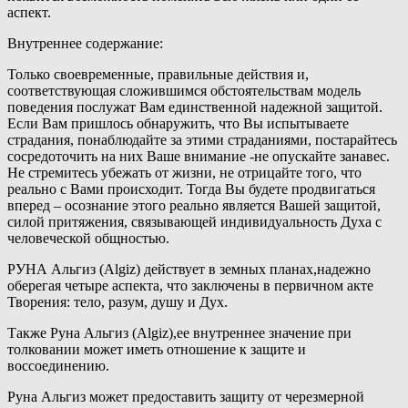
аспект.
Внутреннее содержание:
Только своевременные, правильные действия и,
соответствующая сложившимся обстоятельствам модель
поведения послужат Вам единственной надежной защитой.
Если Вам пришлось обнаружить, что Вы испытываете
страдания, понаблюдайте за этими страданиями, постарайтесь
сосредоточить на них Ваше внимание -не опускайте занавес.
Не стремитесь убежать от жизни, не отрицайте того, что
реально с Вами происходит. Тогда Вы будете продвигаться
вперед – осознание этого реально является Вашей защитой,
силой притяжения, связывающей индивидуальность Духа с
человеческой общностью.
РУНА Альгиз (Algiz) действует в земных планах,надежно
оберегая четыре аспекта, что заключены в первичном акте
Творения: тело, разум, душу и Дух.
Также Руна Альгиз (Algiz),ее внутреннее значение при
толковании может иметь отношение к защите и
воссоединению.
Руна Альгиз может предоставить защиту от черезмерной