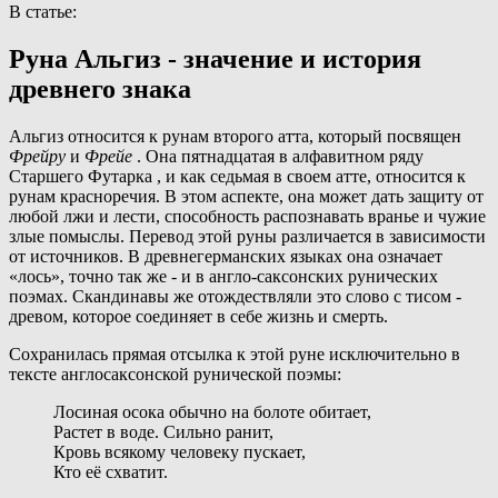
В статье:
Руна Альгиз - значение и история
древнего знака
Альгиз относится к рунам второго атта, который посвящен
Фрейру
и
Фрейе
. Она пятнадцатая в алфавитном ряду
Старшего Футарка
, и как седьмая в своем атте, относится к
рунам красноречия. В этом аспекте, она может дать защиту от
любой лжи и лести, способность распознавать вранье и чужие
злые помыслы. Перевод этой руны различается в зависимости
от источников. В древнегерманских языках она означает
«лось», точно так же - и в англо-саксонских рунических
поэмах. Скандинавы же отождествляли это слово с тисом -
древом, которое соединяет в себе жизнь и смерть.
Сохранилась прямая отсылка к этой руне исключительно в
тексте англосаксонской рунической поэмы:
Лосиная осока обычно на болоте обитает,
Растет в воде. Сильно ранит,
Кровь всякому человеку пускает,
Кто её схватит.