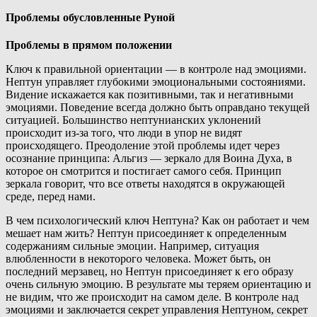
Проблемы обусловленные Руной
Проблемы в прямом положении
Ключ к правильной ориентации — в контроле над эмоциями.
Нептун управляет глубокими эмоциональными состояниями.
Видение искажается как позитивными, так и негативными
эмоциями. Поведение всегда должно быть оправдано текущей
ситуацией. Большинство нептунианских уклонений
происходит из-за того, что люди в упор не видят
происходящего. Преодоление этой проблемы идет через
осознание принципа: Альгиз — зеркало для Воина Духа, в
которое он смотрится и постигает самого себя. Принцип
зеркала говорит, что все ответы находятся в окружающей
среде, перед нами.
В чем психологический ключ Нептуна? Как он работает и чем
мешает нам жить? Нептун присоединяет к определенным
содержаниям сильные эмоции. Например, ситуация
влюбленности в некоторого человека. Может быть, он
последний мерзавец, но Нептун присоединяет к его образу
очень сильную эмоцию. В результате мы теряем ориентацию и
не видим, что же происходит на самом деле. В контроле над
эмоциями и заключается секрет управления Нептуном, секрет