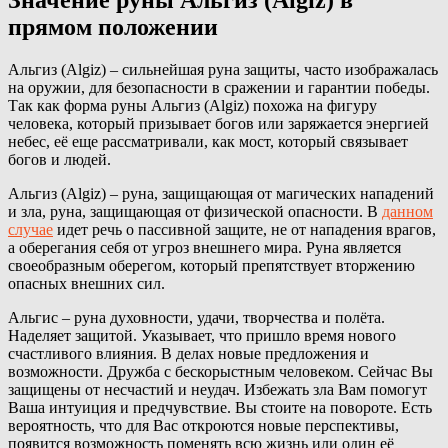
прямом положении
Альгиз (Algiz) – сильнейшая руна защиты, часто изображалась
на оружии, для безопасности в сражении и гарантии победы.
Так как форма руны Альгиз (Algiz) похожа на фигуру
человека, который призывает богов или заряжается энергией
небес, её еще рассматривали, как мост, который связывает
богов и людей.
Альгиз (Algiz) – руна, защищающая от магических нападений
и зла, руна, защищающая от физической опасности. В
данном
случае
идет речь о пассивной защите, не от нападения врагов,
а оберегания себя от угроз внешнего мира. Руна является
своеобразным оберегом, который препятствует вторжению
опасных внешних сил.
Альгис – руна духовности, удачи, творчества и полёта.
Наделяет защитой. Указывает, что пришло время нового
счастливого влияния. В делах новые предложения и
возможности. Дружба с бескорыстным человеком. Сейчас Вы
защищены от несчастий и неудач. Избежать зла Вам помогут
Ваша интуиция и предчувствие. Вы стоите на повороте. Есть
вероятность, что для Вас откроются новые перспективы,
появится возможность поменять всю жизнь или один её