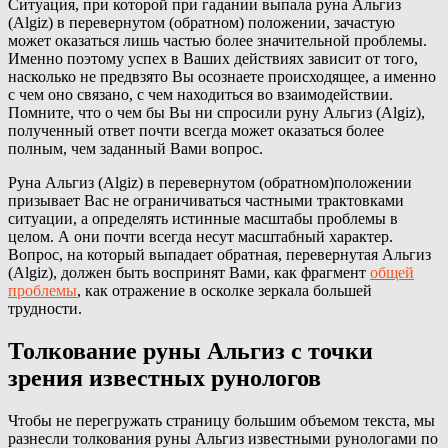
Ситуация, при которой при гадании выпала руна Альгиз
(Algiz) в перевернутом (обратном) положении, зачастую
может оказаться лишь частью более значительной проблемы.
Именно поэтому успех в Ваших действиях зависит от того,
насколько не предвзято Вы осознаете происходящее, а именно
с чем оно связано, с чем находиться во взаимодействии.
Помните, что о чем бы Вы ни спросили руну Альгиз (Algiz),
полученный ответ почти всегда может оказаться более
полным, чем заданный Вами вопрос.
Руна Альгиз (Algiz) в перевернутом (обратном)положении
призывает Вас не ограничиваться частными трактовками
ситуации, а определять истинные масштабы проблемы в
целом. А они почти всегда несут масштабный характер.
Вопрос, на который выпадает обратная, перевернутая Альгиз
(Algiz), должен быть воспринят Вами, как фрагмент
общей
проблемы
, как отражение в осколке зеркала большей
трудности.
Толкование руны Альгиз с точки
зрения известных рунологов
Чтобы не перегружать страницу большим объемом текста, мы
разнесли толкования руны Альгиз известными рунологами по