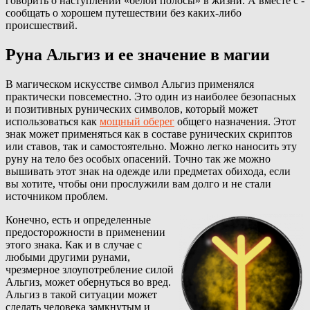
говорить о наступлении «белой полосы» в жизни. А вместе с -
сообщать о хорошем путешествии без каких-либо
происшествий.
Руна Альгиз и ее значение в магии
В магическом искусстве символ Альгиз применялся
практически повсеместно. Это один из наиболее безопасных
и позитивных рунических символов, который может
использоваться как
мощный оберег
общего назначения. Этот
знак может применяться как в составе
рунических скриптов
или ставов, так и самостоятельно. Можно легко наносить эту
руну на тело без особых опасений. Точно так же можно
вышивать этот знак на одежде или предметах обихода, если
вы хотите, чтобы они прослужили вам долго и не стали
источником проблем.
Конечно, есть и определенные
предосторожности в применении
этого знака. Как и в случае с
любыми другими рунами,
чрезмерное злоупотребление силой
Альгиз, может обернуться во вред.
Альгиз в такой ситуации может
сделать человека замкнутым и