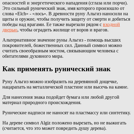
опасностей и энергетического нападения (сглаза или порчи).
Это сильный рунический знак, имя которого произошло от
слова «Elch» - «лось». В древности руну Альгиз наносили на
щиты и оружие, чтобы получить защиту от смерти и добиться
победы над врагами. Ее также вырезали рядом с
входной
дверью
, чтобы оградить жилище от воров и врагов.
Альтернативное значение руны Альгиз - помощь высших
покровителей, божественных сил. Данный символ можно
считать своеобразным мостом, связывающим человека с
обитателями духовного мира.
Как применять рунический знак
Руну Альгиз можно изобразить на деревянной дощечке,
нацарапать на металлической пластине или высечь на камне.
Для нанесения знака подойдет бумага или любой другой
материал природного происхождения.
Рунические надписи не наносят на пластмассу или синтетику.
На дереве символ Algiz положено вырезать, но не выжигать
(считается, что это может повредить душу дерева).