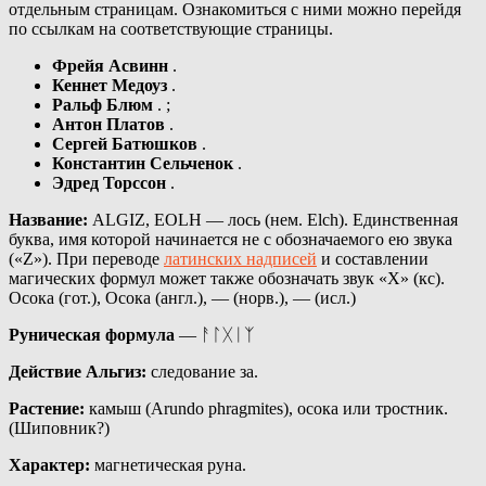
отдельным страницам. Ознакомиться с ними можно перейдя
по ссылкам на соответствующие страницы.
Фрейя Асвинн
.
Кеннет Медоуз
.
Ральф Блюм
. ;
Антон Платов
.
Сергей Батюшков
.
Константин Сельченок
.
Эдред Торссон
.
Название:
ALGIZ, EOLH — лось (нем. Elch). Единственная
буква, имя которой начинается не с обозначаемого ею звука
(«Z»). При переводе
латинских надписей
и составлении
магических формул может также обозначать звук «X» (кс).
Осока (гот.), Осока (англ.), — (норв.), — (исл.)
Руническая формула
— ᚨᛚᚷᛁᛉ
Действие Альгиз:
следование за.
Растение:
камыш (Arundo phragmites), осока или тростник.
(Шиповник?)
Характер:
магнетическая руна.