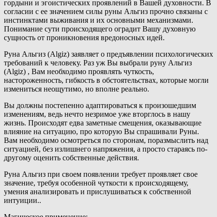
гордыни и эгоистических проявлений в Вашей духовности. В
согласии с ее значением силы руны Альгиз прочно связаны с
инстинктами выживания и их основными механизмами.
Понимание сути происходящего оградит Вашу духовную
сущность от проникновения вредоносных идей.
Руна Альгиз (Algiz) заявляет о предъявлении психологических
требований к человеку. Раз уж Вы выбрали руну Альгиз
(Algiz) , Вам необходимо проявлять чуткость,
настороженность, гибкость в обстоятельствах, которые могли
измениться неощутимо, но вполне реально.
Вы должны постепенно адаптироваться к произошедшим
изменениям, ведь нечто незримое уже вторглось в нашу
жизнь. Происходят едва заметные смещения, оказывающие
влияние на ситуацию, про которую Вы спрашивали Руны.
Вам необходимо осмотреться по сторонам, поразмыслить над
ситуацией, без излишнего напряжения, а просто стараясь по-
другому оценить собственные действия.
Руна Альгиз при своем появлении требует проявляет свое
значение, требуя особенной чуткости к происходящему,
умения анализировать и прислушиваться к собственной
интуиции..
Магическое применение: