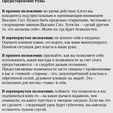
Предостережение Руны
В прямом положении:
во время действия Алгиз вы
находитесь под пристальным и оценивающим вниманием
Высших Сил. Нужно быть предельно открытыми, честными и
следующими законам Высших Сил. Хотя бы – «делай другим
то, что желаешь себе». Иначе их суд будет безжалостен.
В перевернутом положении:
не вините себя в неудачах.
Оцените влияние извне, отследите, как вами манипулируют.
Понятая ситуация дает власть в ваши руки.
В прямом положении:
признайте, как вы позволяете себя
использовать, какие выгоды и возможности за счет этого
предоставляются – и следуйте дальше осознанно.
Предоставляемые возможности часто связаны с проявлениями
в вас и «темной» стороны – эго, злоупотреблений властью и
обретенной силой, духовное влияние на людей. Это –
испытание для чистки «тьмы» в себе.
В перевернутом положении:
поймите, что позволило в вас
подчиниться кому-то – на какие рычаги надавили, чем
поманили, на каких чувствах и эмоциях сыграли. Если вы это
не сделаете – следующий урок будет губителен, вы навсегда
останетесь чужим слугой.