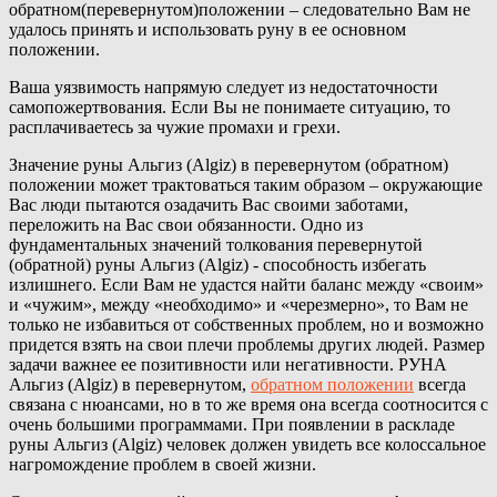
обратном(перевернутом)положении – следовательно Вам не
удалось принять и использовать руну в ее основном
положении.
Ваша уязвимость напрямую следует из недостаточности
самопожертвования. Если Вы не понимаете ситуацию, то
расплачиваетесь за чужие промахи и грехи.
Значение руны Альгиз (Algiz) в перевернутом (обратном)
положении может трактоваться таким образом – окружающие
Вас люди пытаются озадачить Вас своими заботами,
переложить на Вас свои обязанности. Одно из
фундаментальных значений толкования перевернутой
(обратной) руны Альгиз (Algiz) - способность избегать
излишнего. Если Вам не удастся найти баланс между «своим»
и «чужим», между «необходимо» и «черезмерно», то Вам не
только не избавиться от собственных проблем, но и возможно
придется взять на свои плечи проблемы других людей. Размер
задачи важнее ее позитивности или негативности. РУНА
Альгиз (Algiz) в перевернутом,
обратном положении
всегда
связана с нюансами, но в то же время она всегда соотносится с
очень большими программами. При появлении в раскладе
руны Альгиз (Algiz) человек должен увидеть все колоссальное
нагромождение проблем в своей жизни.