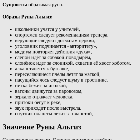
Сущность:
обратимая руна.
Образы Руны Альгиз:
школьники учатся у учителей,
спортсмен следует рекомендациям тренера,
верующие следуют догматам церкви,
уголовник подчиняется «авторитету»,
медиум повторяет действия «духа»,
слепой идёт за собакой-поводырём,
слонёнок идет за слонихой, схватив её хвост хоботом,
алкаш тянется к бутылке,
переселяющиеся пчёлы летят за маткой,
пасущийся лось следует шуму в тростнике,
нитка бежит за иголкой,
вагоны движутся за паровозом,
зеркало отражает человека,
притоки бегут к реке,
звук приходит после выстрела,
спутник планеты летит за планетой,
Значение Руны Альгиз
Следование за другим. Острота внимания, глубина