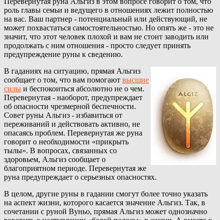
Перевернутая руна Альгиз в этом вопросе говорит о том, что
роль главы семьи и ведущего в отношениях лежит полностью
на вас. Ваш партнер - потенциальный или действующий, не
может похвастаться самостоятельностью. Но опять же - это не
значит, что этот человек плохой и вам не стоит заводить или
продолжать с ним отношения - просто следует принять
предупреждение руны к сведению.
В гаданиях на ситуацию, прямая Альгиз
сообщает о том, что вам помогают
высшие
силы
и беспокоиться абсолютно не о чем.
Перевернутая - наоборот, предупреждает
об опасности чрезмерной беспечности.
Совет руны Альгиз - избавиться от
переживаний и действовать активно, не
опасаясь проблем. Перевернутая же руна
говорит о необходимости «прикрыть
тылы». В вопросах, связанных со
здоровьем, Альгиз сообщает о
благоприятном периоде. Перевернутая же
руна предупреждает о серьезных опасностях.
В целом, другие руны в гадании смогут более точно указать
на аспект жизни, которого касается значение Альгиз. Так, в
сочетании с руной Вуньо, прямая Альгиз может однозначно