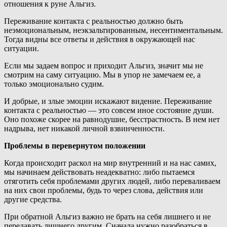
отношения к руне Альгиз.
Переживание контакта с реальностью должно быть
неэмоциональным, неэкзальтированным, несентиментальным.
Тогда видны все ответы и действия в окружающей нас
ситуации.
Если мы задаем вопрос и приходит Альгиз, значит мы не
смотрим на саму ситуацию. Мы в упор не замечаем ее, а
только эмоционально судим.
И добрые, и злые эмоции искажают видение. Переживание
контакта с реальностью — это совсем иное состояние души.
Оно похоже скорее на равнодушие, бесстрастность. В нем нет
надрыва, нет никакой личной взвинченности.
Проблемы
в
перевернутом положении
Когда происходит раскол на мир внутренний и на нас самих,
мы начинаем действовать неадекватно: либо пытаемся
отяготить себя проблемами других людей, либо переваливаем
на них свои проблемы, будь то через слова, действия или
другие средства.
При обратной Альгиз важно не брать на себя лишнего и не
передавать лишнего другим. Сначала нужно разобраться в