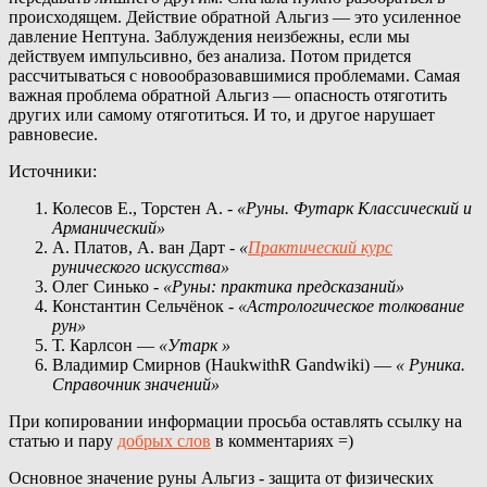
происходящем. Действие обратной Альгиз — это усиленное
давление Нептуна. Заблуждения неизбежны, если мы
действуем импульсивно, без анализа. Потом придется
рассчитываться с новообразовавшимися проблемами. Самая
важная проблема обратной Альгиз — опасность отяготить
других или самому отяготиться. И то, и другое нарушает
равновесие.
Источники:
Колесов Е., Торстен А. -
«Руны. Футарк Классический и
Арманический»
А. Платов, А. ван Дарт -
«
Практический курс
рунического искусства»
Олег Синько -
«Руны: практика предсказаний»
Константин Сельчёнок -
«Астрологическое толкование
рун»
Т. Карлсон —
«Утарк
»
Владимир Смирнов (HaukwithR Gandwiki) —
«
Руника.
Справочник значений»
При копировании информации просьба оставлять ссылку на
статью и пару
добрых слов
в комментариях =)
Основное значение руны Альгиз - защита от физических