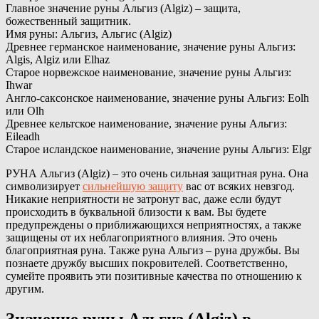
Главное значение руны Альгиз (Algiz) – защита,
божественный защитник.
Имя руны: Альгиз, Альгис (Algiz)
Древнее германское наименование, значение руны Альгиз:
Algis, Algiz или Elhaz
Старое норвежское наименование, значение руны Альгиз:
Ihwar
Англо-саксонское наименование, значение руны Альгиз: Eolh
или Olh
Древнее кельтское наименование, значение руны Альгиз:
Eileadh
Старое исландское наименование, значение руны Альгиз: Elgr
РУНА Альгиз (Algiz) – это очень сильная защитная руна. Она
символизирует
сильнейшую защиту
вас от всяких невзгод.
Никакие неприятности не затронут вас, даже если будут
происходить в буквальной близости к вам. Вы будете
предупреждены о приближающихся неприятностях, а также
защищены от их неблагоприятного влияния. Это очень
благоприятная руна. Также руна Альгиз – руна дружбы. Вы
познаете дружбу высших покровителей. Соответственно,
сумейте проявить эти позитивные качества по отношению к
другим.
Значение руны Альгиз (Algiz) в