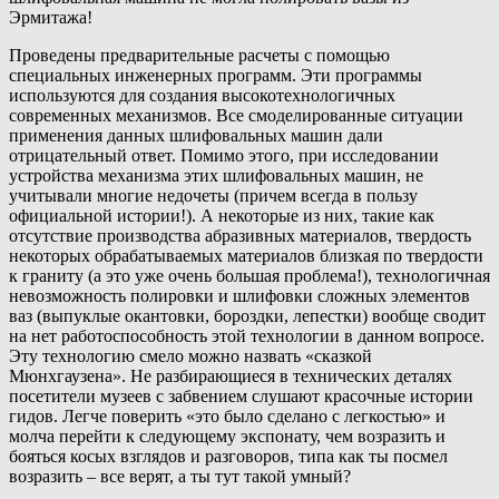
Эрмитажа!
Проведены предварительные расчеты с помощью
специальных инженерных программ. Эти программы
используются для создания высокотехнологичных
современных механизмов. Все смоделированные ситуации
применения данных шлифовальных машин дали
отрицательный ответ. Помимо этого, при исследовании
устройства механизма этих шлифовальных машин, не
учитывали многие недочеты (причем всегда в пользу
официальной истории!). А некоторые из них, такие как
отсутствие производства абразивных материалов, твердость
некоторых обрабатываемых материалов близкая по твердости
к граниту (а это уже очень большая проблема!), технологичная
невозможность полировки и шлифовки сложных элементов
ваз (выпуклые окантовки, бороздки, лепестки) вообще сводит
на нет работоспособность этой технологии в данном вопросе.
Эту технологию смело можно назвать «сказкой
Мюнхгаузена». Не разбирающиеся в технических деталях
посетители музеев с забвением слушают красочные истории
гидов. Легче поверить «это было сделано с легкостью» и
молча перейти к следующему экспонату, чем возразить и
бояться косых взглядов и разговоров, типа как ты посмел
возразить – все верят, а ты тут такой умный?