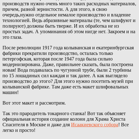
производств нужно очень много таких расходных материалов,
причем, разной зернистости. А для этого, в свою
очередь,нужно отдельное немалое производство и владение
технологией. Ведь абразивные материалы (те, чем шлифуют и
полируют) должны быть тверже. И их обработка не из
простых задач. А упоминания об этом нигде нет. Закроем и на
это глаза.
После революции 1917 года колыванская и екатеринбургская
фабрики прекратили производство, осталась только
петергофская, которая после 1947 года была сильно
модернизирована. Даже, правильнее сказать, была построена
новая! Вода подавалась по чугунной трубе, были 2 турбины
по 15 лошадиных сил каждая и так далее. А как выглядело
производство до этого? Для этого нужно посетить музей при
колыванской фабрике. Там даже есть макет шлифовальных
машин!
Вот этот макет и рассмотрим.
Так это прародитель токарного станка! Вот так объясняет
официальная история создание колонн для Храма Христа
Спасителя в Москве и даже для
Исаакиевского собора
! Все
легко и просто!