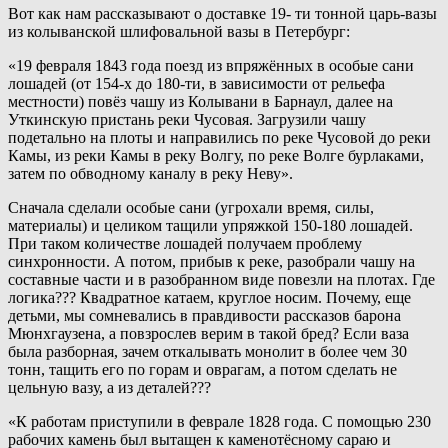
Вот как нам рассказывают о доставке 19- ти тонной царь-вазы
из колыванской шлифовальной вазы в Петербург:
«19 февраля 1843 года поезд из впряжённых в особые сани
лошадей (от 154-х до 180-ти, в зависимости от рельефа
местности) повёз чашу из Колывани в Барнаул, далее на
Уткинскую пристань реки Чусовая. Загрузили чашу
подетально на плоты и направились по реке Чусовой до реки
Камы, из реки Камы в реку Волгу, по реке Волге бурлаками,
затем по обводному каналу в реку Неву».
Сначала сделали особые сани (угрохали время, силы,
материалы) и целиком тащили упряжкой 150-180 лошадей.
При таком количестве лошадей получаем проблему
синхронности. А потом, прибыв к реке, разобрали чашу на
составные части и в разобранном виде повезли на плотах. Где
логика??? Квадратное катаем, круглое носим. Почему, еще
детьми, мы сомневались в правдивости рассказов барона
Мюнхгаузена, а повзрослев верим в такой бред? Если ваза
была разборная, зачем откалывать монолит в более чем 30
тонн, тащить его по горам и оврагам, а потом сделать не
цельную вазу, а из деталей???
«К работам приступили в феврале 1828 года. С помощью 230
рабочих камень был вытащен к каменотёсному сараю и