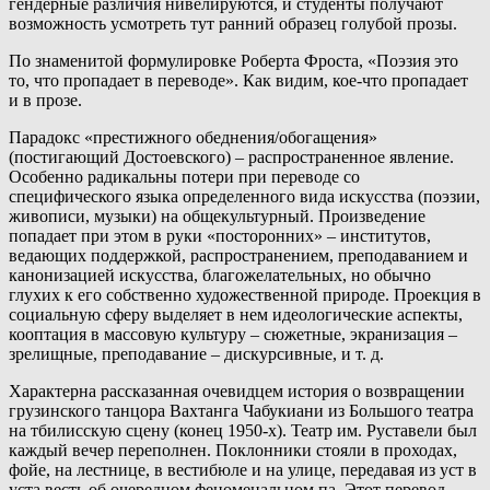
гендерные различия нивелируются, и студенты получают
возможность усмотреть тут ранний образец голубой прозы.
По знаменитой формулировке Роберта Фроста, «Поэзия это
то, что пропадает в переводе». Как видим, кое-что пропадает
и в прозе.
Парадокс «престижного обеднения/обогащения»
(постигающий Достоевского) – распространенное явление.
Особенно радикальны потери при переводе со
специфического языка определенного вида искусства (поэзии,
живописи, музыки) на общекультурный. Произведение
попадает при этом в руки «посторонних» – институтов,
ведающих поддержкой, распространением, преподаванием и
канонизацией искусства, благожелательных, но обычно
глухих к его собственно художественной природе. Проекция в
социальную сферу выделяет в нем идеологические аспекты,
кооптация в массовую культуру – сюжетные, экранизация –
зрелищные, преподавание – дискурсивные, и т. д.
Характерна рассказанная очевидцем история о возвращении
грузинского танцора Вахтанга Чабукиани из Большого театра
на тбилисскую сцену (конец 1950-х). Театр им. Руставели был
каждый вечер переполнен. Поклонники стояли в проходах,
фойе, на лестнице, в вестибюле и на улице, передавая из уст в
уста весть об очередном феноменальном па. Этот перевод