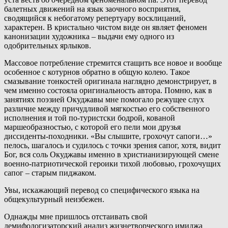
балетных движений на язык заочного восприятия,
сводящийся к небогатому репертуару восклицаний,
характерен. В кристально чистом виде он являет феномен
канонизации художника – выдачи ему одного из
одобрительных ярлыков.
Массовое потребление стремится стащить все новое и вообще
особенное с котурнов обратно в общую колею. Такое
смазывание тонкостей оригинала наглядно демонстрирует, в
чем именно состояла оригинальность автора. Помню, как в
занятиях поэзией Окуджавы мне помогало режущее слух
различие между причудливой мягкостью его собственного
исполнения и той по-туристски бодрой, кованой
маршеобразностью, с которой его пели мои друзья
диссиденты-походники. «Вы слышите, грохочут сапоги…»
пелось, шагалось и судилось с точки зрения сапог, хотя, видит
Бог, вся соль Окуджавы именно в христианизирующей смене
военно-патриотической героики тихой любовью, грохочущих
сапог – старым пиджаком.
Увы, искажающий перевод со специфического языка на
общекультурный неизбежен.
Однажды мне пришлось отстаивать свой
демифологизаторский анализ жизнетворческого имиджа