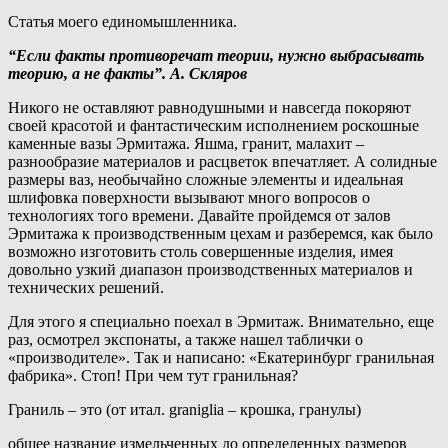
Статья моего единомышленника.
“Если факты противоречат теории, нужно выбрасывать
теорию, а не факты”. А. Скляров
Никого не оставляют равнодушными и навсегда покоряют
своей красотой и фантастическим исполнением роскошные
каменные вазы Эрмитажа. Яшма, гранит, малахит –
разнообразие материалов и расцветок впечатляет. А солидные
размеры ваз, необычайно сложные элементы и идеальная
шлифовка поверхности вызывают много вопросов о
технологиях того времени. Давайте пройдемся от залов
Эрмитажа к производственным цехам и разберемся, как было
возможно изготовить столь совершенные изделия, имея
довольно узкий диапазон производственных материалов и
технических решений.
Для этого я специально поехал в Эрмитаж. Внимательно, еще
раз, осмотрел экспонаты, а также нашел таблички о
«производителе». Так и написано: «Екатеринбург гранильная
фабрика». Стоп! При чем тут гранильная?
Граниль – это (от итал. graniglia – крошка, гранулы)
общее название измельченных до определенных размеров