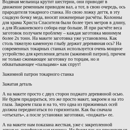
Водяная мельница крутит шестерни, они приводят в
движение ременным приводом вал, а тот, в свою очередь, ось
прародителя токарного станка. Но свою ложку дегтя, в эту
сладкую бочку меда, вносят инженерные расчёты. Колонны
для храма Христа Спасителя были более трех метров в длину,
а для Исаакиевского собора еще больше. И при расчёте веса
заготовок получаем проблему – каждая заготовка минимум
более 2х тонн. На макете заготовка уже установлена. Как
столь тяжелую каменную глыбу держит деревянная ось? На
современных токарных станках используется очень мощное
устройство для крепления детали (зажимной патрон), причем
не только сжимающее заготовку по торцам, но и
обхватывающее «пальцами» как спрут!
Зажимной патрон токарного станка
Зажатая деталь
А на макете просто с двух сторон поджато деревянной осью.
Не будем придираться, это же просто макет, закроем и на это
глаза. Закроем глаза и на то, что одна из прижимных осей
должна передвигаться по горизонтали. Как бы сначала
«отъехать», а после установки заготовки, «поджать» ее.
А на макете нам показана жесткая, уже с закрепленной
деталью, шлифовальная машина. Не будем так же придираться