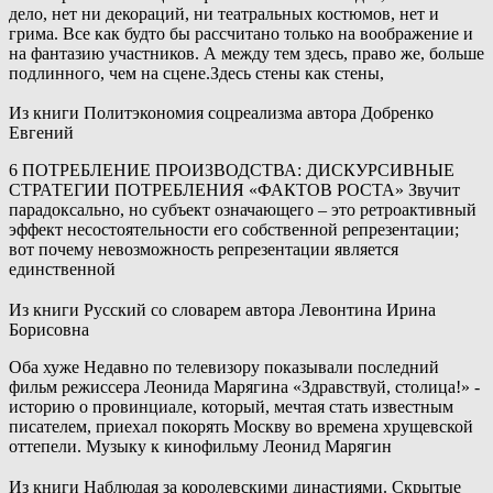
дело, нет ни декораций, ни театральных костюмов, нет и
грима. Все как будто бы рассчитано только на воображение и
на фантазию участников. А между тем здесь, право же, больше
подлинного, чем на сцене.Здесь стены как стены,
Из книги Политэкономия соцреализма
автора
Добренко
Евгений
6 ПОТРЕБЛЕНИЕ ПРОИЗВОДСТВА: ДИСКУРСИВНЫЕ
СТРАТЕГИИ ПОТРЕБЛЕНИЯ «ФАКТОВ РОСТА» Звучит
парадоксально, но субъект означающего – это ретроактивный
эффект несостоятельности его собственной репрезентации;
вот почему невозможность репрезентации является
единственной
Из книги Русский со словарем
автора
Левонтина Ирина
Борисовна
Оба хуже Недавно по телевизору показывали последний
фильм режиссера Леонида Марягина «Здравствуй, столица!» -
историю о провинциале, который, мечтая стать известным
писателем, приехал покорять Москву во времена хрущевской
оттепели. Музыку к кинофильму Леонид Марягин
Из книги Наблюдая за королевскими династиями. Скрытые