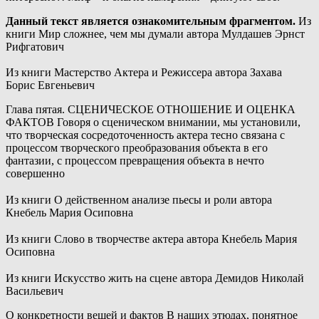
Данный текст является ознакомительным фрагментом.
Из
книги Мир сложнее, чем мы думали
автора
Мулдашев Эрнст
Рифгатович
Из книги Мастерство Актера и Режиссера
автора
Захава
Борис Евгеньевич
Глава пятая. СЦЕНИЧЕСКОЕ ОТНОШЕНИЕ И ОЦЕНКА
ФАКТОВ Говоря о сценическом внимании, мы установили,
что творческая сосредоточенность актера тесно связана с
процессом творческого преобразования объекта в его
фантазии, с процессом превращения объекта в нечто
совершенно
Из книги О действенном анализе пьесы и роли
автора
Кнебель Мария Осиповна
Из книги Слово в творчестве актера
автора
Кнебель Мария
Осиповна
Из книги Искусство жить на сцене
автора
Демидов Николай
Васильевич
О конкретности вещей и фактов В наших этюдах, понятное