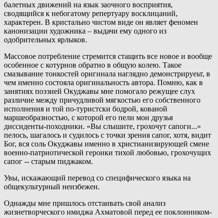
балетных движений на язык заочного восприятия,
сводящийся к небогатому репертуару восклицаний,
характерен. В кристально чистом виде он являет феномен
канонизации художника – выдачи ему одного из
одобрительных ярлыков.
Массовое потребление стремится стащить все новое и вообще
особенное с котурнов обратно в общую колею. Такое
смазывание тонкостей оригинала наглядно демонстрируеьт, в
чем именно состояла оригинальность автора. Помню, как в
занятиях поэзией Окуджавы мне помогало режущее слух
различие между причудливой мягкостью его собственного
исполнения и той по-туристски бодрой, кованой
маршеобразностью, с которой его пели мои друзья
диссиденты-походники. «Вы слышите, грохочут сапоги...»
пелось, шагалось и судилось с точки зрения сапог, хотя, видит
Бог, вся соль Окуджавы именно в христианизирующей смене
военно-патриотической героики тихой любовью, грохочущих
сапог -- старым пиджаком.
Увы, искажающий перевод со специфического языка на
общекультурный неизбежен.
Однажды мне пришлось отстаивать свой анализ
жизнетворческого имиджа Ахматовой перед ее поклонником-