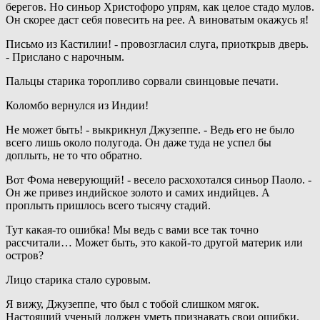
берегов. Но синьор Христофоро упрям, как целое стадо мулов.
Он скорее даст себя повесить на рее. А виноватым окажусь я!
Письмо из Кастилии! - провозгласил слуга, приоткрыв дверь.
- Прислано с нарочным.
Пальцы старика торопливо сорвали свинцовые печати.
Коломбо вернулся из Индии!
Не может быть! - выкрикнул Джузеппе. - Ведь его не было
всего лишь около полугода. Он даже туда не успел бы
доплыть, не то что обратно.
Вот Фома неверующий! - весело расхохотался синьор Паоло. -
Он же привез индийское золото и самих индийцев. А
проплыть пришлось всего тысячу стадий.
Тут какая-то ошибка! Мы ведь с вами все так точно
рассчитали… Может быть, это какой-то другой материк или
остров?
Лицо старика стало суровым.
Я вижу, Джузеппе, что был с тобой слишком мягок.
Настоящий ученый должен уметь признавать свои ошибки.