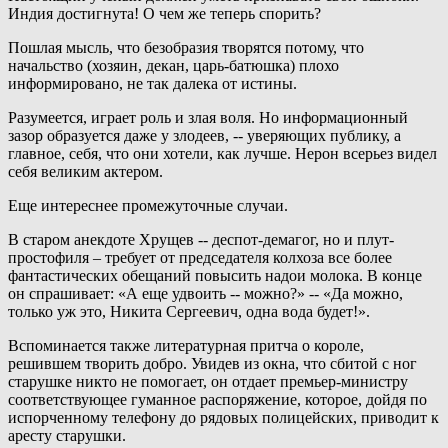
Индия достигнута! О чем же теперь спорить?
Пошлая мысль, что безобразия творятся потому, что
начальство (хозяин, декан, царь-батюшка) плохо
информировано, не так далека от истины.
Разумеется, играет роль и злая воля. Но информационный
зазор образуется даже у злодеев, -- уверяющих публику, а
главное, себя, что они хотели, как лучше. Нерон всерьез видел
себя великим актером.
Еще интереснее промежуточные случаи.
В старом анекдоте Хрущев -- деспот-демагог, но и плут-
простофиля – требует от председателя колхоза все более
фантастических обещаний повысить надои молока. В конце
он спрашивает: «А еще удвоить -- можно?» -- «Да можно,
только уж это, Никита Сергеевич, одна вода будет!».
Вспоминается также литературная притча о короле,
решившем творить добро. Увидев из окна, что сбитой с ног
старушке никто не помогает, он отдает премьер-министру
соответствующее гуманное распоряжение, которое, дойдя по
испорченному телефону до рядовых полицейских, приводит к
аресту старушки.