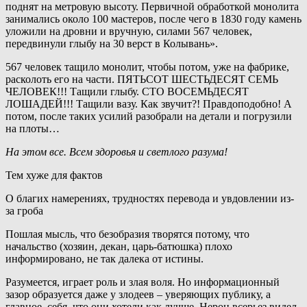
поднят на метровую высоту. Первичной обработкой монолита
занимались около 100 мастеров, после чего в 1830 году камень
уложили на дровни и вручную, силами 567 человек,
передвинули глыбу на 30 верст в Колывань».
567 человек тащило монолит, чтобы потом, уже на фабрике,
расколоть его на части. ПЯТЬСОТ ШЕСТЬДЕСЯТ СЕМЬ
ЧЕЛОВЕК!!! Тащили глыбу. СТО ВОСЕМЬДЕСЯТ
ЛОШАДЕЙ!!! Тащили вазу. Как звучит?! Правдоподобно! А
потом, после таких усилий разобрали на детали и погрузили
на плоты…
На этом все. Всем здоровья и светлого разума!
Тем хуже для фактов
О благих намерениях, трудностях перевода и увдовлении из-
за гроба
Пошлая мысль, что безобразия творятся потому, что
начальство (хозяин, декан, царь-батюшка) плохо
информировано, не так далека от истины.
Разумеется, играет роль и злая воля. Но информационный
зазор образуется даже у злодеев – уверяющих публику, а
главное, себя, что они хотели как лучше. Нерон всерьез видел