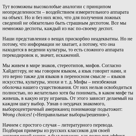
Тут возможны высоколобые аналогии с принципом
неопределенности – воздействием измерительного аппарата
на объект. Но и без них ясно, что для получения ложных
сведений не обязательно быть страшным деспотом. Все мы
немножко деспоты, каждый из нас по-своему деспот.
Наши представления о вещах прискорбно неадекватны. Но не
потому, что информации не хватает, а потому, что она
находится в ведении культуры, то есть сложного аппарата
перекодировок и, значит, искажений.
Мы живем в мире знаков, стереотипов, мифов. Согласно
Хайдеггеру, не мы говорим языком, а язык говорит нами, и
это верно также для языков в переносном смысле -- языков
искусства, культуры, эпохи и т. д. Мифы – неизбежная
оболочка нашего существования. От них нельзя освободиться
полностью, но желательно хотя бы понимать, в каком мифе ты
живешь, в какую игру играешь. От этого зависит делаемый на
каждом шагу выбор. Узнав о неудачах знакомого,
выбороцентричный американец понимающе подытожит:
Wrong choices!
(«Неправильные выборы/решения»).
Начнем с простого случая – литературного перевода.
Подбирая примеры из русских классиков для своей
англоязычной книги, я был поражен, как редко тот эффект,