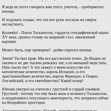
Я ведь не хотел говорить вам этого, учитель, - пробормотал
юноша.
И подумать только, что эти вот руки послали на смерть
несчастного,
Коломбо! - Паоло Тосканелли, гордость географической науки
XV века, уронил голову на широкий стол, заваленный
картами.
Может быть, еще проверим? - робко спросил юноша.
Зачем? Ты был прав. Мы все рассчитали точно. До Индии не
тысяча и не две тысячи римских лиг, а по меньшей мере пять.
Пять тысяч лиг! А что скажут о моем искусстве его
католическое величество, король Испании, и его
христианнейшее величество, король Франции, и Генрих
Английский, и его святейшество? Какой позор!
Юноша смотрел на учителя с грустной и гордой улыбкой.
Грустной - потому что ему было жаль и великого Тосканелли,
и неудачливого генуэзского авантюриста, что затерялся сейчас
на бескрайних просторах
Атлантического океана. Гордой - потому что сегодня он