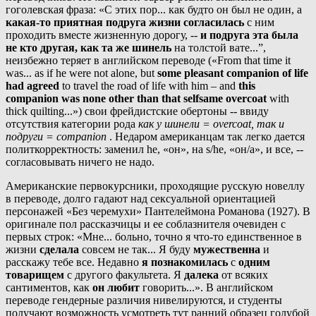
гоголевская фраза: «С этих пор... как будто он был не один, а
какая-то приятная подруга жизни
согласилась
с ним
проходить вместе жизненную дорогу, --
и подруга эта была
не кто другая, как та же шинель
на толстой вате...”,
неизбежно теряет в английском переводе («From that time it
was... as if he were not alone, but
some pleasant companion of life
had agreed
to travel the road of life with him – and
this
companion was none other than that selfsame overcoat
with
thick quilting...») свои фрейдистские обертоны -- ввиду
отсутствия категории рода
как у шинели = overcoat, так и
подруги = companion
. Недаром американцам так легко дается
политкорректность: заменил he, «он», на s/he, «он/а», и все, --
согласовывать ничего не надо.
Американские первокурсники, проходящие русскую новеллу
в переводе, долго гадают над сексуальной ориентацией
персонажей «Без черемухи» Пантелеймона Романова (1927). В
оригинале пол рассказчицы и ее соблазнителя очевиден с
первых строк: «Мне... больно, точно я что-то единственное в
жизни
сделала
совсем не так... Я буду
мужественна
и
расскажу тебе все. Недавно
я познакомилась
с
одним
товарищем
с другого факультета. Я
далека
от всяких
сантиментов, как
он любит
говорить...». В английском
переводе гендерные различия нивелируются, и студенты
получают возможность усмотреть тут ранний образец голубой