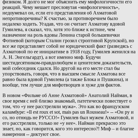
физиком. Я долго не мог объяснить ему мифологичности его
реакций. Чему мешает пресловутая «мифологичность»,
недоумевал он, если его представления об Ахматовой
непротиворечивы? К счастью, за противоречием было
недалеко ходить. Угадав, что он считает Ахматову вдовой
Гумилева, я сказал, что, хотя это ближе к истине, чем
назначение на роль вдовы Ленина старой большевички
Фотиевой (которым Сталин грозил строптивой Крупской), но
все же представляет собой не юридический факт (разведясь с
Ахматовой по ее инициативе в 1918 году, Гумилев женился на
А. Н. Энгельгардт), а вот именно миф. Будучи
шестидесятником-правдолюбцем и ценителем доказательств,
мой собеседник сдался. Но другой на его месте стал бы
упорствовать, говоря, что в высшем смысле Ахматова все
равно была вдовой Гумилева (а также Блока и Пушкина), и
вообще, тем лучше для мифотворцев и хуже для фактов.
В новом «Фильме об Анне Ахматовой» Анатолий Найман, в
свое время с ней близко знакомый, патетически повествует о
том, что «у нее расстреляли мужа». Это как во французском
каламбуре: «Il est roux et sot, mais pas un Rousseau!» -- «Он ру и
со, но отнюдь не РУССО!» Гумилев был мужем Ахматовой, и
его расстреляли, только не «у нее». Найман прекрасно это
знает, но, как говорится, кого это интересно?! Миф – и благие
намерения -- диктуют свое.