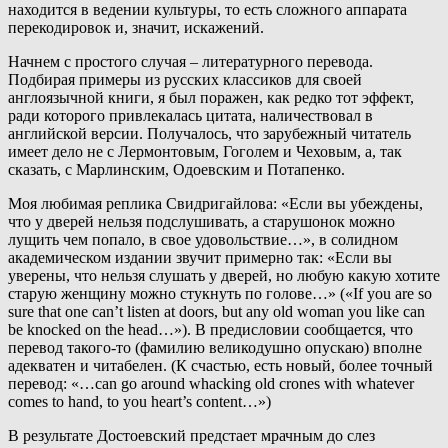
находится в ведении культуры, то есть сложного аппарата
перекодировок и, значит, искажений.
Начнем с простого случая – литературного перевода.
Подбирая примеры из русских классиков для своей
англоязычной книги, я был поражен, как редко тот эффект,
ради которого привлекалась цитата, наличествовал в
английской версии. Получалось, что зарубежный читатель
имеет дело не с Лермонтовым, Гоголем и Чеховым, а, так
сказать, с Марлинским, Одоевским и Потапенко.
Моя любимая реплика Свидригайлова: «Если вы убеждены,
что у дверей нельзя подслушивать, а старушонок можно
лущить чем попало, в свое удовольствие…», в солидном
академическом издании звучит примерно так: «Если вы
уверены, что нельзя слушать у дверей, но любую какую хотите
старую женщину можно стукнуть по голове…» («If you are so
sure that one can’t listen at doors, but any old woman you like can
be knocked on the head…»). В предисловии сообщается, что
перевод такого-то (фамилию великодушно опускаю) вполне
адекватен и читабелен. (К счастью, есть новый, более точный
перевод: «…can go around whacking old crones with whatever
comes to hand, to you heart’s content…»)
В результате Достоевский предстает мрачным до слез