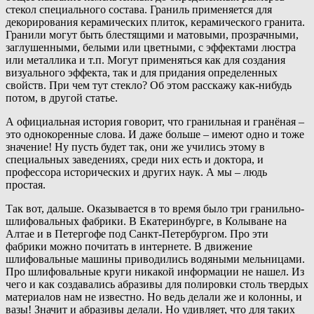
стекол специального состава. Граниль применяется для
декорирования керамических плиток, керамического гранита.
Гранили могут быть блестящими и матовыми, прозрачными,
заглушенными, белыми или цветными, с эффектами люстра
или металлика и т.п. Могут применяться как для создания
визуального эффекта, так и для придания определенных
свойств. При чем тут стекло? Об этом расскажу как-нибудь
потом, в другой статье.
А официальная история говорит, что гранильная и гранёная –
это однокоренные слова. И даже больше – имеют одно и тоже
значение! Ну пусть будет так, они же учились этому в
специальных заведениях, среди них есть и доктора, и
профессора исторических и других наук. А мы – людь
простая.
Так вот, дальше. Оказывается в то время было три гранильно-
шлифовальных фабрики. В Екатеринбурге, в Колыване на
Алтае и в Петергофе под Санкт-Петербургом. Про эти
фабрики можно почитать в интернете. В движение
шлифовальные машины приводились водяными мельницами.
Про шлифовальные круги никакой информации не нашел. Из
чего и как создавались абразивы для полировки столь твердых
материалов нам не известно. Но ведь делали же и колонны, и
вазы! Значит и абразивы делали. Но удивляет, что для таких