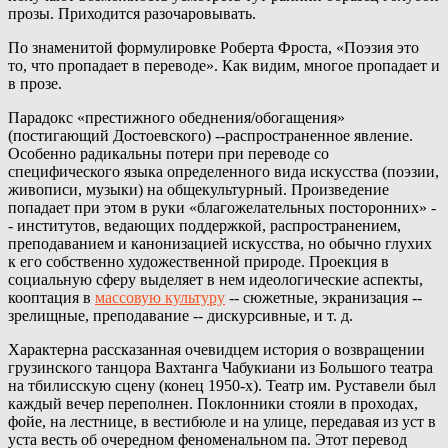
прозы. Приходится разочаровывать.
По знаменитой формулировке Роберта Фроста, «Поэзия это
то, что пропадает в переводе». Как видим, многое пропадает и
в прозе.
Парадокс «престижного обеднения/обогащения»
(постигающий Достоевского) --распространенное явление.
Особенно радикальны потери при переводе со
специфического языка определенного вида искусства (поэзии,
живописи, музыки) на общекультурный. Произведение
попадает при этом в руки «благожелательных посторонних» -
- институтов, ведающих поддержкой, распространением,
преподаванием и канонизацией искусства, но обычно глухих
к его собственно художественной природе. Проекция в
социальную сферу выделяет в нем идеологические аспекты,
кооптация в
массовую культуру
-- сюжетные, экранизация --
зрелищные, преподавание -- дискурсивные, и т. д.
Характерна рассказанная очевидцем история о возвращении
грузинского танцора Вахтанга Чабукиани из Большого театра
на тбилисскую сцену (конец 1950-х). Театр им. Руставели был
каждый вечер переполнен. Поклонники стояли в проходах,
фойе, на лестнице, в вестибюле и на улице, передавая из уст в
уста весть об очередном феноменальном па. Этот перевод