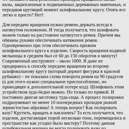
валы, закрепленные в подвешенных деревянных маятниках, и
передавая крутящий момент шлифовальному кругу. Опять все
легко и просто? Нет!
Для передачи вращения нужно ремень держать всегда в
натянутом положении. И тогда получается, что шлифовать
можем только на расстоянии натянутого ремня. Причем мы
обязаны руками обеспечивать натяжение ремня.
Одновременно при этом обеспечивать прижим
шлифовального круга к изделию. Скорость вращения водяной
мельницы в среднем был от 60 до 150 оборотов в минуту!
Современный инструмент – около 1000. Я даже не
придираюсь к способу передачи вращения ко второму
шлифовальному кругу (который держит фигурка в красной
рубашке) – не показана схема поворота ремня на 90 градусов
(а для этого нужно специальное приспособление, но
приводящее к дополнительной потере кпд). Шлифовать этим
устройством худо-бедно можно. Но только по прямой. И
постоянно двигая заготовку туда-сюда. А процесс полировки
подразумевает не менее 10 поочередных проходов разной
зернистостью абразива! А теперь вопрос! Как полировать
вазу? Крутить, вращать и наклонять? То есть получается, что
изделия, достигающие порой несколько тонн, перемещались в
пространстве как угодно было мастеру? Поэтому данная
шлифовальная машина не могла полировать вазы из