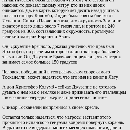
наконец-то доказал самому мэтру, кто из них двоих
ошибается. Да, на карте, которую лет десять назад учитель
послал синьору Коломбо, Индия была совсем близко от
Испании. Синьор Паоло полагал, что окружность Земли по
экватору всего лишь около 7 тысяч лиг, и притом на 240
градусов из 360, составляющих окружность, протянулся
великий материк Европы и Азии.
Он, Джузеппе Браччоло, доказал учителю, что прав был
Эратосфен, по расчетам которого длина экватора больше 8
тысяч лиг. Он, Джузеппе Браччоло, определил, что материк
занимает самое большее 150 градусов.
Человек, победивший в географическом споре самого
Тосканелли, может надеяться, что его имя не канет в Лету.
А дон Христофор Колумб - сейчас Джузеппе не хотелось
думать о нем как о земляке и даже признавать его итальянцем
- всего лишь очередная жертва, принесенная истине.
Синьор Тосканелли выпрямился в своем кресле.
Остается только надеяться, что матросы заставят этого
проклятого испанского генуэзца вовремя повернуть корабль.
Ведь никто не выдержит многих месяцев плавания вдали от