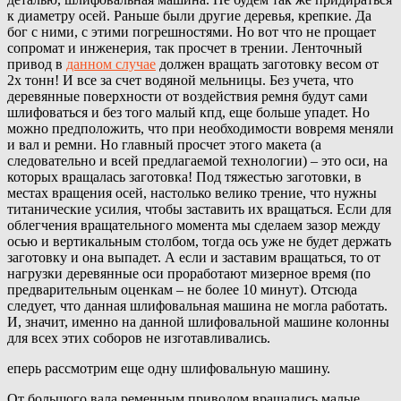
к диаметру осей. Раньше были другие деревья, крепкие. Да
бог с ними, с этими погрешностями. Но вот что не прощает
сопромат и инженерия, так просчет в трении. Ленточный
привод в
данном случае
должен вращать заготовку весом от
2х тонн! И все за счет водяной мельницы. Без учета, что
деревянные поверхности от воздействия ремня будут сами
шлифоваться и без того малый кпд, еще больше упадет. Но
можно предположить, что при необходимости вовремя меняли
и вал и ремни. Но главный просчет этого макета (а
следовательно и всей предлагаемой технологии) – это оси, на
которых вращалась заготовка! Под тяжестью заготовки, в
местах вращения осей, настолько велико трение, что нужны
титанические усилия, чтобы заставить их вращаться. Если для
облегчения вращательного момента мы сделаем зазор между
осью и вертикальным столбом, тогда ось уже не будет держать
заготовку и она выпадет. А если и заставим вращаться, то от
нагрузки деревянные оси проработают мизерное время (по
предварительным оценкам – не более 10 минут). Отсюда
следует, что данная шлифовальная машина не могла работать.
И, значит, именно на данной шлифовальной машине колонны
для всех этих соборов не изготавливались.
еперь рассмотрим еще одну шлифовальную машину.
От большого вала ременным приводом вращались малые