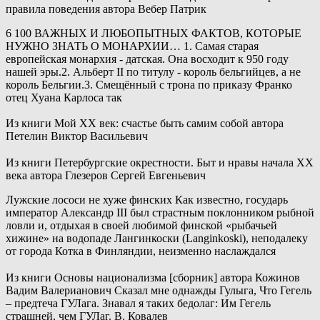
правила поведения
автора Вебер Патрик
6 100 ВАЖНЫХ И ЛЮБОПЫТНЫХ ФАКТОВ, КОТОРЫЕ
НУЖНО ЗНАТЬ О МОНАРХИИ… 1. Самая старая
европейская монархия - датская. Она восходит к 950 году
нашей эры.2. Альберт II по титулу - король бельгийцев, а не
король Бельгии.3. Смещённый с трона по приказу Франко
отец Хуана Карлоса так
Из книги Мой XX век: счастье быть самим собой
автора
Петелин Виктор Васильевич
Из книги Петербургские окрестности. Быт и нравы начала ХХ
века
автора
Глезеров Сергей Евгеньевич
Лужские лососи не хуже финских Как известно, государь
император Александр III был страстным поклонником рыбной
ловли и, отдыхая в своей любимой финской «рыбачьей
хижине» на водопаде Лангинкоски (Langinkoski), неподалеку
от города Котка в Финляндии, неизменно наслаждался
Из книги Основы национализма [сборник]
автора
Кожинов
Вадим Валерианович
Сказал мне однажды Гулыга, Что Гегель
– предтеча ГУЛага. Знавал я таких бедолаг: Им Гегель
страшней, чем ГУЛаг. В. Ковалев