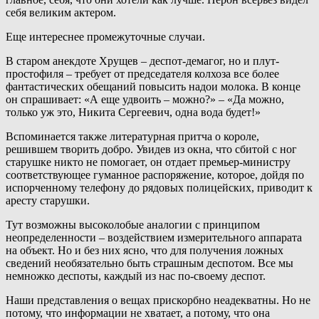
себя великим актером.
Еще интереснее промежуточные случаи.
В старом анекдоте Хрущев – деспот-демагог, но и плут-
простофиля – требует от председателя колхоза все более
фантастических обещаний повысить надои молока. В конце
он спрашивает: «А еще удвоить – можно?» – «Да можно,
только уж это, Никита Сергеевич, одна вода будет!»
Вспоминается также литературная притча о короле,
решившем творить добро. Увидев из окна, что сбитой с ног
старушке никто не помогает, он отдает премьер-министру
соответствующее гуманное распоряжение, которое, дойдя по
испорченному телефону до рядовых полицейских, приводит к
аресту старушки.
Тут возможны высоколобые аналогии с принципом
неопределенности – воздействием измерительного аппарата
на объект. Но и без них ясно, что для получения ложных
сведений необязательно быть страшным деспотом. Все мы
немножко деспоты, каждый из нас по-своему деспот.
Наши представления о вещах прискорбно неадекватны. Но не
потому, что информации не хватает, а потому, что она