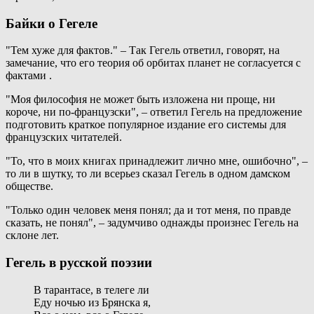
Байки о Гегеле
"Тем хуже для фактов." – Так Гегель ответил, говорят, на
замечание, что его теория об орбитах планет не согласуется с
фактами .
"Моя философия не может быть изложена ни проще, ни
короче, ни по-французски", – ответил Гегель на предложение
подготовить краткое популярное издание его системы для
французских читателей.
"То, что в моих книгах принадлежит лично мне, ошибочно", –
то ли в шутку, то ли всерьез сказал Гегель в одном дамском
обществе.
"Только один человек меня понял; да и тот меня, по правде
сказать, не понял", – задумчиво однажды произнес Гегель на
склоне лет.
Гегель в русской поэзии
В тарантасе, в телеге ли
Еду ночью из Брянска я,