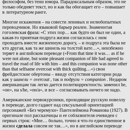
философом, без тени юмора. Парадоксальным образом, это не
только обедняет текст, но и как бы обогащает его – повышает
в литературном ранге.
Многие искажения – на совести ленивых и нелюбопытных
переводчиков. Но языковой барьер реален. Знаменитая
гоголевская фраза: «С этих пор… как будто он был не один, а
какая-то приятная подруга жизни согласилась с ним
проходить вместе жизненную дорогу, – и подруга эта была не
кто другая, как та же шинель на толстой вате…», неизбежно
теряет в английском переводе («From that time it was… as if he
were not alone, but some pleasant companion of life had agreed to
travel the road of life with him – and this companion was none other
than that selfsame overcoat with thick quilting…») свои
фрейдистские обертоны – ввиду отсутствия категории рода
как у
шинели = overcoat
, так и
подруги = companion
. Недаром
американцам так легко дается политкорректность: заменил he,
«он», на s/he, «он/а», и все – согласовывать ничего не надо.
Американские первокурсники, проходящие русскую новеллу
в переводе, долго гадают над сексуальной ориентацией
персонажей «Без черемухи» Пантелеймона Романова (1927). В
оригинале пол рассказчицы и ее соблазнителя очевиден с
первых строк: «Мне… больно, точно я что-то единственное в
жизни
сделала
совсем не так…», но в английском переводе