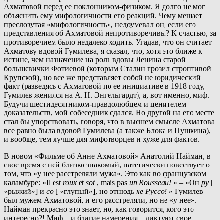
Ахматовой перед ее поклонником-физиком. Я долго не мог
объяснить ему мифологичности его реакций. Чему мешает
пресловутая «мифологичность», недоумевал он, если его
представления об Ахматовой непротиворечивы? К счастью, за
противоречием было недалеко ходить. Угадав, что он считает
Ахматову вдовой Гумилева, я сказал, что, хотя это ближе к
истине, чем назначение на роль вдовы Ленина старой
большевички Фотиевой (которым Сталин грозил строптивой
Крупской), но все же представляет собой не юридический
факт (разведясь с Ахматовой по ее инициативе в 1918 году,
Гумилев женился на А. Н. Энгельгардт), а, вот именно, миф.
Будучи шестидесятником-правдолюбцем и ценителем
доказательств, мой собеседник сдался. Но другой на его месте
стал бы упорствовать, говоря, что в высшем смысле Ахматова
все равно была вдовой Гумилева (а также Блока и Пушкина),
и вообще, тем лучше для мифотворцев и хуже для фактов.
В новом «Фильме об Анне Ахматовой» Анатолий Найман, в
свое время с ней близко знакомый, патетически повествует о
том, что «у нее расстреляли мужа». Это как во французском
каламбуре: «Il est
roux
et
sot
, mais pas
un Rousseau!
» – «Он
ру
[
«рыжий»] и
со
[ «глупый»], но отнюдь
не Руссо!
» Гумилев
был мужем Ахматовой, и его расстреляли, но не «у нее».
Найман прекрасно это знает, но, как говорится, кого это
интересно?! Миф – и благие намерения – диктуют свое.