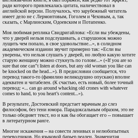
ради которого привлекалась цитата, наличествовал в
английской версии. Получалось, что зарубежный читатель
имеет дело не с Лермонтовым, Гоголем и Чеховым, а, так
сказать, с Марлинским, Одоевским и Потапенко.
Моя любимая реплика Свидригайлова: «Если вы убеждены,
что у дверей нельзя подслушивать, а старушонок можно
лущить чем попало, в свое удовольствие...», в солидном
академическом издании звучит примерно так: «Если вы
уверены, что нельзя слушать у дверей, но любую какую хотите
старую женщину можно стукнуть по голове...» («If you are so
sure that one can"t listen at doors, but any old woman you like can
be knocked on the head...»). В предисловии сообщается, что
перевод такого-то (фамилию великодушно опускаю) вполне
адекватен и читабелен. (К счастью, есть новый, более точный
перевод: «... can go around whacking old crones with whatever
comes to hand, to you heart’s content...»).
В результате, Достоевский предстает мрачным до слез
философом, без тени юмора. Парадоксальным образом, это не
только обедняет текст, но и как бы обогащает его -- повышает
в литературном ранге.
Многие искажения -- на совести ленивых и нелюбопытных
переводчиков. Но языковой барьер реален. Знаменитая