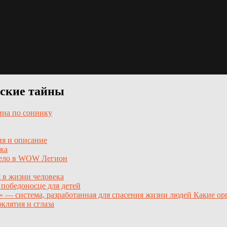
нские тайны
на по соннику
я и описание
ека
 дело в WOW Легион
я в жизни человека
 победоносце для детей
— система, разработанная для спасения жизни людей Какие ор
клятия и сглаза