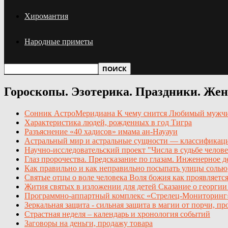
Хиромантия
Народные приметы
Гороскопы. Эзотерика. Праздники. Же
Сонник АстроМеридиана К чему снится Любимый мужчи
Характеристика людей, рожденных в год Тигра
Разъяснение «40 хадисов» имама ан-Науауи
Астральный мир и астральные сущности — классификаци
Научно-исследовательский проект "Числа в судьбе челов
Глаз пророчества. Предсказание по глазам. Инженерное
Как правильно и как неправильно посыпать улицы солью
Святые отцы о воле человека Воля божия как проявляетс
Жития святых в изложении для детей Сказание о георгии
Программно-аппартный комплекс «Стрелец-Мониторинг» 
Зеркальная защита - сильная защита в магии от порчи, про
Страстная неделя – календарь и хронология событий
Заговоры на деньги, продажу товара