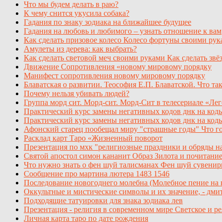
Что мы будем делать в раю?
К чему снится укусила собака?
Гадания по знаку зодиака на ближайшее будущее
Гадания на любовь и любимого – узнать отношение к вам
Как сделать призовое колесо Колесо фортуны своими рук
Амулеты из дерева: как выбрать?
Как сделать световой меч своими руками Как сделать зв
Движение Сопротивления «новому мировому порядку
Манифест сопротивления новому мировому порядку
Блаватская о развитии. Теософия Е.П. Блаватской. Что та
Почему нельзя убивать людей?
Группа морд сит. Морд-сит. Морд-Сит в телесериале «Лег
Практический курс замены негативных кодов днк на коды
Практический курс замены негативных кодов днк на коды
Афонский старец пообещал миру "страшные годы" Что го
Расклад карт Таро «Жизненный поворот
Презентация по мхк "религиозные праздники и обряды н
Святой апостол симон кананит Образ Зилота и почитани
Что нужно знать о фен шуй талисманах Фен шуй сувенир
Сообщение про мартина лютера 1483 1546
Последование новогоднего молебна (Молебное пение на 
Оккультные и мистические символы и их значение, - дми
Подходящие татуировки для знака зодиака лев
Презентация - религия в современном мире Светское и р
Личная карта таро по дате рождения