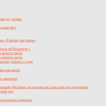
ами из дерева
ёздный меч
кое «Тайная доктрина»
енда об Искателе »
 ясного света
 ясного света
ворят старцы о годе
ародов мира"
е
ы значение
новый) Молебен на рождество христово последование
трий лео
елигиозное сознание