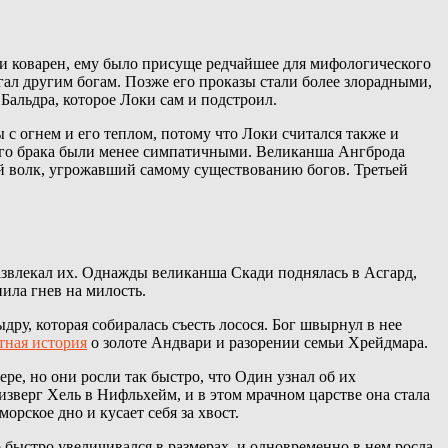
 и коварен, ему было присуще редчайшее для мифологического
огал другим богам. Позже его проказы стали более злорадными,
 Бальдра, которое Локи сам и подстроил.
 с огнем и его теплом, потому что Локи считался также и
орого брака были менее симпатичными. Великанша Ангброда
ый волк, угрожавший самому существованию богов. Третьей
азвлекал их. Однажды великанша Скади поднялась в Асгард,
нила гнев на милость.
ру, которая собиралась съесть лосося. Бог швырнул в нее
тная история
о золоте Андвари и разорении семьи Хрейдмара.
е, но они росли так быстро, что Один узнал об их
изверг Хель в Нифльхейм, и в этом мрачном царстве она стала
орское дно и кусает себя за хвост.
 быстро увеличивался в размерах, и одновременно в нем росла