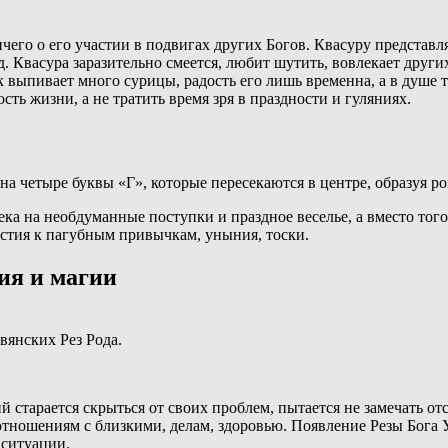
ничего о его участии в подвигах других Богов. Квасуру предст
. Квасура заразительно смеется, любит шутить, вовлекает други
к выпивает много сурицы, радость его лишь временна, а в душе 
ть жизни, а не тратить время зря в праздности и гуляниях.
 на четыре буквы «Г», которые пересекаются в центре, образуя ро
века на необдуманные поступки и праздное веселье, а вместо т
растия к пагубным привычкам, уныния, тоски.
ия и магии
вянских Рез Рода.
й старается скрыться от своих проблем, пытается не замечать о
отношениям с близкими, делам, здоровью. Появление Резы Бога У
 ситуации.