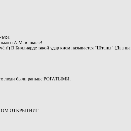
.
ВУМЯ!
рького А М. в школе!
ён!) В Биллиарде такой удар кием называется "Штаны" (Два шара в
 что люди были раньше РОГАТЫМИ.
УЧНОМ ОТКРЫТИИ!"