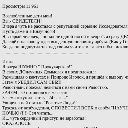
Просмотры 11 961
Возлюбленные дети мои!
Вы,- СВИДЕТЕЛИ!
Вчера я чуть не расстался с репутацией серьёзно Исследователя
Пусть даже и НЕнаучного!
Я, старый человек, "попал не одной ногой в ведро", а сразу Д
Да ещё и на голову одел выеденную половину арбуза. (Как у Го
Когда он подшутил так над своим учителем. за что и был исключ
.................... ........................... ..........................
Итак:
Я вчера ШУМНО " Прокукарекал!"
В своих ДОнаучных Домыслах я предположил:
Размышляя о кактусах и Природе Иголок, я пришёл к выводу
Затем я УБЕДИЛ САМ СЕБЯ!
Радостный, побежал делиться с вами своей Радостью.
ЗАЧЕМ-ТО потащился в магазин.
Зачем-то купил газету "24 часа..."
Увидел в ней статью "Рогатые Люди!"
Трясясь от возбуждения, ОПОВЕСТИЛ ВСЕХ о своём "НА
НОЧЬЮ (!!!) Сел читать...
И... чуть сердечный приступ не заработал!
ОКАЗАЛОСЬ: