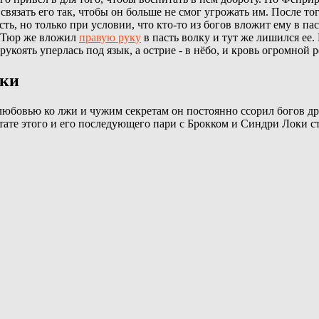
связать его так, чтобы он больше не смог угрожать им. После т
ть, но только при условии, что кто-то из богов вложит ему в пас
. Тюр же вложил
правую руку
в пасть волку и тут же лишился ее
рукоять уперлась под язык, а острие - в нёбо, и кровь огромной р
оки
 любовью ко лжи и чужим секретам он постоянно ссорил богов др
тате этого и его последующего пари с Брокком и Синдри Локи ст