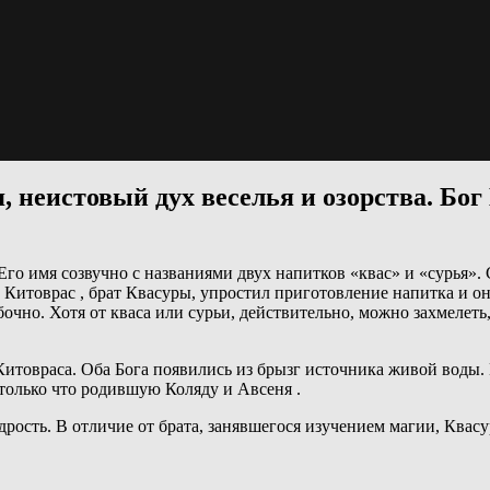
 неистовый дух веселья и озорства. Бог
Его имя созвучно с названиями двух напитков «квас» и «сурья».
ог Китоврас , брат Квасуры, упростил приготовление напитка и 
бочно. Хотя от кваса или сурьи, действительно, можно захмелет
Китовраса. Оба Бога появились из брызг источника живой воды. 
только что родившую Коляду и Авсеня .
удрость. В отличие от брата, занявшегося изучением магии, Ква