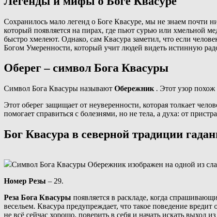
Легенды и мифы о Боге Квасуре
Сохранилось мало легенд о Боге Квасуре, мы не знаем почти 
который появляется на пирах, где пьют сурью или хмельной мед
быстро хмелеют. Однако, сам Квасура заметил, что если челове
Богом Умеренности, который учит людей видеть истинную радос
Оберег – символ Бога Квасуры
Символ Бога Квасуры называют
Обережник
. Этот узор похож
Этот оберег защищает от неуверенности, которая толкает чело
помогает справиться с болезнями, но не тела, а духа: от прист
Бог Квасура в северной традиции гадан
Символ Бога Квасуры Обережник изображен на одной из сла
Номер Резы
– 29.
Реза Бога Квасуры
появляется в раскладе, когда спрашивающи
весельем. Квасура предупреждает, что такое поведение вредит 
не всё сейчас хорошо, поверить в себя и начать искать выход из