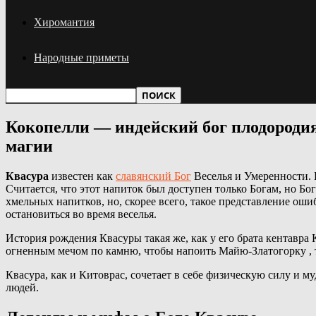
Хиромантия
Народные приметы
Кокопелли — индейский бог плодородия,
магии
Квасура
известен как
славянский Бог
Веселья и Умеренности. 
Считается, что этот напиток был доступен только Богам, но Б
хмельных напитков, но, скорее всего, такое представление оши
остановиться во время веселья.
История рождения Квасуры такая же, как у его брата кентавра 
огненным мечом по камню, чтобы напоить Майю-Златогорку , 
Квасура, как и Китоврас, сочетает в себе физическую силу и м
людей.