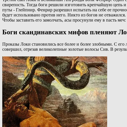
свирепость. Тогда боги решили изготовить крепчайшую цепь и 
путы - Глейпнир. Фенрир разрешил испытать на себе ее прочнос
будет использовано против него. Никто из богов не отважился
Чтобы заставить его замолчать, асы просунули ему в пасть меч: 
Боги скандинавских мифов пленяют Л
Проказы Локи становились все более и более злобными. С его
совершил, отрезав великолепные золотые волосы Сив. В резуль