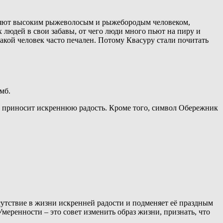
авляют высоким рыжеволосым и рыжебородым человеком,
х людей в свои забавы, от чего люди много пьют на пиру и
такой человек часто печален. Потому Квасуру стали почитать
мб.
ого приносит искреннюю радость. Кроме того, символ Обережник
тсутствие в жизни искренней радости и подменяет её праздным
меренности – это совет изменить образ жизни, признать, что