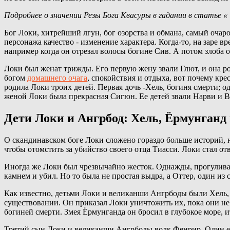
Подробнее о значении Резы Бога Квасуры в гадании в статье «
Бог Локи, хитрейший лгун, бог озорства и обмана, самый очар
персонажа качество - изменение характера. Когда-то, на заре 
например когда он отрезал волосы богине Сив. А потом злоба о
Локи был женат трижды. Его первую жену звали Глют, и она ро
богом
домашнего очага
, спокойствия и отдыха, вот почему кр
родила Локи троих детей. Первая дочь -Хель, богиня смерти; 
женой Локи была прекрасная Сигюн. Ее детей звали Нарви и В
Дети Локи и Ангрбод: Хель, Ёрмунганд
О скандинавском боге Локи сложено гораздо больше историй, 
чтобы отомстить за убийство своего отца Тиасси. Локи стал от
Иногда же Локи был чрезвычайно жесток. Однажды, прогуливаяс
камнем и убил. Но то была не простая выдра, а Оттер, один из
Как известно, детьми Локи и великанши Ангрбоды были Хель, 
существовании. Он приказал Локи уничтожить их, пока они не 
богиней смерти. Змея Ёрмунганда он бросил в глубокое море, и
Третий сын Локи и великанши Ангрбоды волк Фенрир. Один его