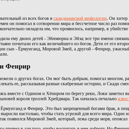
овательный из всех богов в
скандинавской мифологии
. Он хитер
времен он помогал в сотворении мира и бессчетное число раз пом
кончательно овладела им, что проявилось, например, в убийстве
дила ему двоих детей - Эйнмюриа и Эйза; все три имени связаны
естьяне почитали его как величайшего из богов. Дети от его вт
один сын - Ёрмунганд, Мировой Змей, а другой - Фенрир, ужасн
али.
 и Фенрир
нежели о других богах. Он мог быть добрым, помогал многим, р
влекать ее, рассказывая разные скабрезные истории, и Скади сме
ь вместе с Одином и Хёниром по берегу реки, Локи заметил выд
 сыновей короля троллей Хрейдмара. Так началась печально
извес
Ёрмунганд и Фенрир. Это был запрещенный богами брак, в пещер
выросли настолько, чтобы стать угрозой для всего мира. Один н
так появился Мировой Змей, который, лежа среди моря, опоясал м
 привел в для того, чтобы воспитать в нем доброту. Но Фенрир