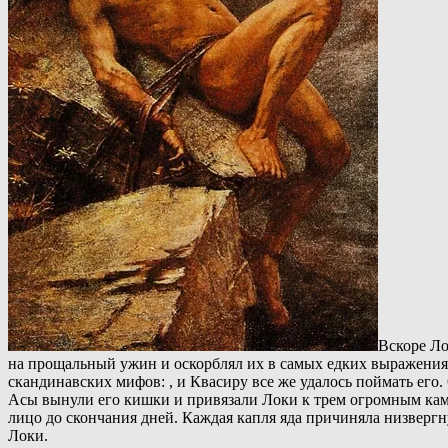
Вскоре Ло
на прощальный ужин и оскорблял их в самых едких выражениях. 
скандинавских мифов: , и Квасиру все же удалось поймать его.
Асы вынули его кишки и привязали Локи к трем огромным кам
лицо до скончания дней. Каждая капля яда причиняла низвергн
Локи.