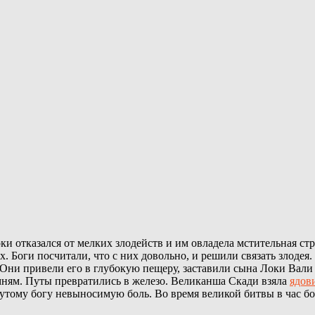
ки отказался от мелких злодейств и им овладела мстительная стр
Боги посчитали, что с них довольно, и решили связать злодея. 
 Они привели его в глубокую пещеру, заставили сына Локи Вали 
ням. Путы превратились в железо. Великанша Скади взяла
ядов
утому богу невыносимую боль. Во время великой битвы в час бог