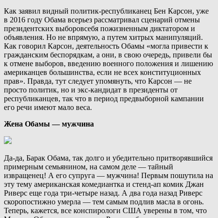
Как заявил видный политик-республиканец Бен Карсон, уже
в 2016 году Обама всерьез рассматривал сценарий отмены
президентских выборовсебя пожизненным диктатором и
объявления. Но не впрямую, а путем хитрых манипуляций.
Как говорил Карсон, деятельность Обамы «могла привести к
гражданским беспорядкам, а они, в свою очередь, привели бы
к отмене выборов, введению военного положения и лишению
американцев большинства, если не всех конституционных
прав». Правда, тут следует упомянуть, что Карсон — не
просто политик, но и экс-кандидат в президенты от
республиканцев, так что в период предвыборной кампании
его речи имеют мало веса.
Жена Обамы — мужчина
Да-да, Барак Обама, так долго и убедительно притворявшийся
примерным семьянином, на самом деле — тайный
извращенец! А его супруга — мужчина! Первым пошутила на
эту тему американская комедиантка и стенд-ап комик Джан
Риверс еще года три-четыре назад. А два года назад Риверс
скоропостижно умерла — тем самым подлив масла в огонь.
Теперь, кажется, все конспирологи США уверены в том, что