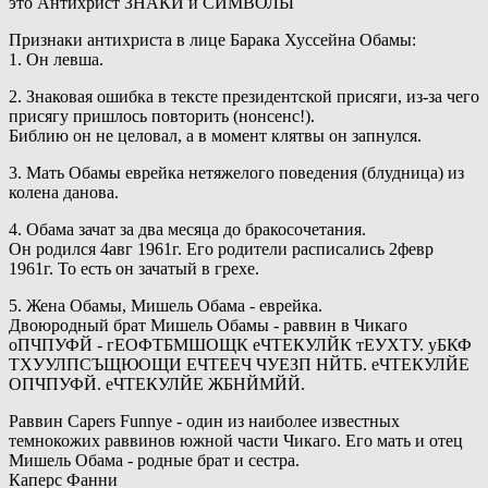
это Антихрист ЗНАКИ и СИМВОЛЫ
Признаки антихриста в лице Барака Хуссейна Обамы:
1. Он левша.
2. Знаковая ошибка в тексте президентской присяги, из-за чего
присягу пришлось повторить (нонсенс!).
Библию он не целовал, а в момент клятвы он запнулся.
3. Мать Обамы еврейка нетяжелого поведения (блудница) из
колена данова.
4. Обама зачат за два месяца до бракосочетания.
Он родился 4авг 1961г. Его родители расписались 2февр
1961г. То есть он зачатый в грехе.
5. Жена Обамы, Мишель Обама - еврейка.
Двоюродный брат Мишель Обамы - раввин в Чикаго
оПЧПУФЙ - гЕОФТБМШОЩК еЧТЕКУЛЙК тЕУХТУ. уБКФ
ТХУУЛПСЪЩЮОЩИ ЕЧТЕЕЧ ЧУЕЗП НЙТБ. еЧТЕКУЛЙЕ
ОПЧПУФЙ. еЧТЕКУЛЙЕ ЖБНЙМЙЙ.
Раввин Capers Funnye - один из наиболее известных
темнокожих раввинов южной части Чикаго. Его мать и отец
Мишель Обама - родные брат и сестра.
Каперс Фанни