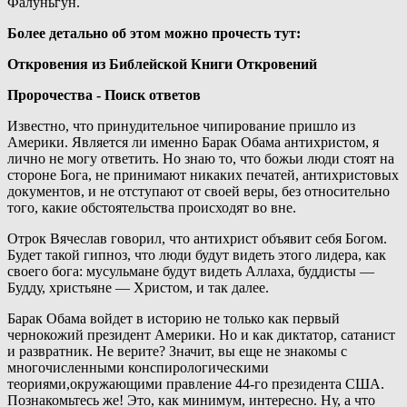
Фалуньгун.
Более детально об этом можно прочесть тут:
Откровения из Библейской Книги Откровений
Пророчества - Поиск ответов
Известно, что принудительное чипирование пришло из
Америки. Является ли именно Барак Обама антихристом, я
лично не могу ответить. Но знаю то, что божьи люди стоят на
стороне Бога, не принимают никаких печатей, антихристовых
документов, и не отступают от своей веры, без относительно
того, какие обстоятельства происходят во вне.
Отрок Вячеслав говорил, что антихрист объявит себя Богом.
Будет такой гипноз, что люди будут видеть этого лидера, как
своего бога: мусульмане будут видеть Аллаха, буддисты —
Будду, христьяне — Христом, и так далее.
Барак Обама войдет в историю не только как первый
чернокожий президент Америки. Но и как диктатор, сатанист
и развратник. Не верите? Значит, вы еще не знакомы с
многочисленными конспирологическими
теориями,окружающими правление 44-го президента США.
Познакомьтесь же! Это, как минимум, интересно. Ну, а что