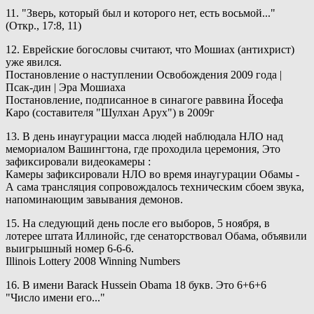
11. "Зверь, который был и которого нет, есть восьмой..."
(Откр., 17:8, 11)
12. Еврейские богословы считают, что Мошиах (антихрист)
уже явился.
Постановление о наступлении Освобождения 2009 года |
Псак-дин | Эра Мошиаха
Постановление, подписанное в синагоге раввина Йосефа
Каро (составителя "Шулхан Арух") в 2009г
13. В день инаугурации масса людей наблюдала НЛО над
мемориалом Вашингтона, где проходила церемония, Это
зафиксировали видеокамеры :
Камеры зафиксировали НЛО во время инаугурации Обамы -
А сама трансляция сопровождалось техническим сбоем звука,
напоминающим завывания демонов.
15. На следующий день после его выборов, 5 ноября, в
лотерее штата Иллинойс, где сенаторствовал Обама, объявили
выигрышный номер 6-6-6.
Illinois Lottery 2008 Winning Numbers
16. В имени Barack Hussein Obama 18 букв. Это 6+6+6
"Число имени его..."