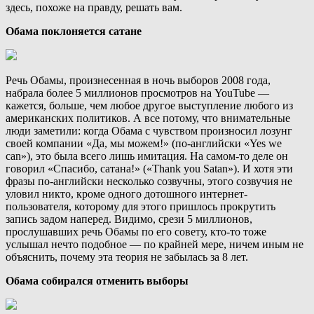
здесь, похоже на правду, решать вам.
Обама поклоняется сатане
Речь Обамы, произнесенная в ночь выборов 2008 года,
набрала более 5 миллионов просмотров на YouTube —
кажется, больше, чем любое другое выступление любого из
американских политиков. А все потому, что внимательные
люди заметили: когда Обама с чувством произносил лозунг
своей компании «Да, мы можем!» (по-английски «Yes we
can»), это была всего лишь имитация. На самом-то деле он
говорил «Спасибо, сатана!» («Thank you Satan»). И хотя эти
фразы по-английски несколько созвучны, этого созвучия не
уловил никто, кроме одного дотошного интернет-
пользователя, которому для этого пришлось прокрутить
запись задом наперед. Видимо, срези 5 миллионов,
прослушавших речь Обамы по его совету, кто-то тоже
услышал нечто подобное — по крайней мере, ничем иным не
объяснить, почему эта теория не забылась за 8 лет.
Обама собирался отменить выборы