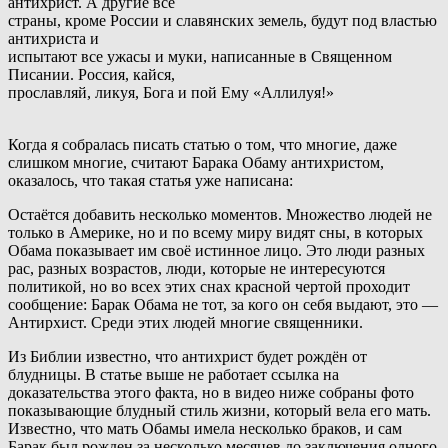
антихрист. А другие все
страны, кроме России и славянских земель, будут под властью
антихриста и
испытают все ужасы и муки, написанные в Священном
Писании. Россия, кайся,
прославляй, ликуя, Бога и пой Ему «Аллилуя!»
Когда я собралась писать статью о том, что многие, даже
слишком многие, считают Барака Обаму антихристом,
оказалось, что такая статья уже написана:
Остаётся добавить несколько моментов. Множество людей не
только в Америке, но и по всему миру видят сны, в которых
Обама показывает им своё истинное лицо. Это люди разных
рас, разных возрастов, люди, которые не интересуются
политикой, но во всех этих снах красной чертой проходит
сообщение: Барак Обама не тот, за кого он себя выдают, это —
Антирхист. Среди этих людей многие священники.
Из Библии известно, что антихрист будет рождён от
блудницы. В статье выше не работает ссылка на
доказательства этого факта, но в видео ниже собраны фото
показывающие блудный стиль жизни, который вела его мать.
Известно, что мать Обамы имела несколько браков, и сам
Барак был рожден за несколько месяцев до заключения одного