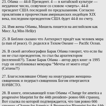
23. Обама — 44-й Президент. 4 — в китайской культуре —
неудачное число, созвучное со словом «смерть». 44-й
президент США последний по предсказаниям. Согласно
проклятиям и пророчествам американских индейцев XIX
века, последним президентом США будет 44-й по счету.
24. Имя жены Обамы, Мишель пишется на английском как
Мисс Ад Miss Hell(e)
25. В Библии сказано что Антихрист придёт как человек мира
(a man of peace). О. родился в Тихом Океане — Pacific Ocean.
26. В своей автобиографии Барак Обама говорит, что если бы
он не стал президентом, то стал бы архитектором
(вселенной?!). Также Барак Обама – автор двух книг: в 1995
году он опубликовал мемуары “Мечты от моего отца”
(Сатаны?!)
27. Благословлявшие Обаму на инаугурации женщина-
священник и педераст-священник Богом отвергаются
НАЧИСТО.
28. В книге, опиcывающей план Обамы «Сhange for america a
progressive blueprint for the 44th president» ровно 666 страниц.
Вот ссылка по которой подтверждается, что там ровно 666
страниц «Change for America: A Progressive Blueprint for the 44th