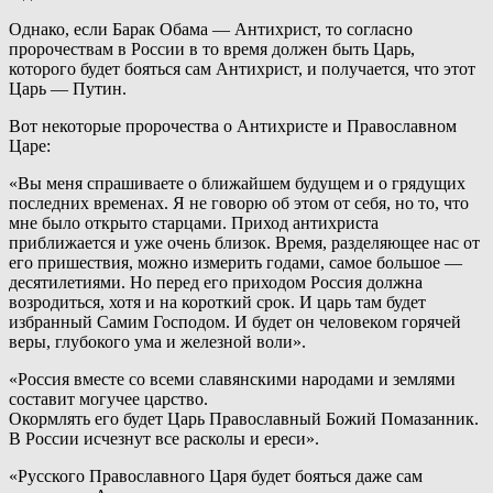
Однако, если Барак Обама — Антихрист, то согласно
пророчествам в России в то время должен быть Царь,
которого будет бояться сам Антихрист, и получается, что этот
Царь — Путин.
Вот некоторые пророчества о Антихристе и Православном
Царе:
«Вы меня спрашиваете о ближайшем будущем и о грядущих
последних временах. Я не говорю об этом от себя, но то, что
мне было открыто старцами. Приход антихриста
приближается и уже очень близок. Время, разделяющее нас от
его пришествия, можно измерить годами, самое большое —
десятилетиями. Но перед его приходом Россия должна
возродиться, хотя и на короткий срок. И царь там будет
избранный Самим Господом. И будет он человеком горячей
веры, глубокого ума и железной воли».
«Россия вместе со всеми славянскими народами и землями
составит могучее царство.
Окормлять его будет Царь Православный Божий Помазанник.
В России исчезнут все расколы и ереси».
«Русского Православного Царя будет бояться даже сам