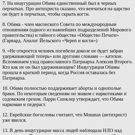
7. На инаугурации Обама единственный был в черных
перчатках. Про антихриста сказано, что венчаться на царство
он будет в перчатках, чтобы скрыть когти.
8. Обама - член масонского Совета по международным
отношениям (одного из важнейших подразделений Мирового
правительства) и тайного общества «Общество Печати»
(Гарвард. Аналог Йельского «Череп и кости»)
9. «Не откроется человек погибели доколе не будет забран
удерживающий теперь» или другими словами — катехон.
Вспоминаем уход православного Патриарха Алексия Второго.
Кто как не он был удерживающим? Инаугурация Обамы
прошла в краткий период, когда Россия оставалась без
Патриарха.
10. Обама полностью поддерживает аборты и однополые
браки. По некоторым сведениям он знаком с наркотиками и
содомским грехом. Ларри Синклер утверждает, что Обама
наркоман и педераст.
12. Еврейские богословы считают, что Мошиах (антихрист)
уже явился.
13. В день инаугурации масса людей наблюдала НЛО над