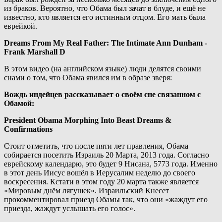
из браков. Вероятно, что Обама был зачат в блуде, и ещё не
известно, кто является его истинным отцом. Его мать была
еврейкой.
Dreams From My Real Father: The Intimate Ann Dunham -
Frank Marshall D
В этом видео (на английском языке) люди делятся своими
снами о том, что Обама явился им в образе зверя:
Вождь индейцев рассказывает о своём сне связанном с
Обамой:
President Obama Morphing Into Beast Dreams &
Confirmations
Стоит отметить, что после пяти лет правления, Обама
собирается посетить Израиль 20 Марта, 2013 года. Согласно
еврейскому календарю, это будет 9 Нисана, 5773 года. Именно
в этот день Иисус вошёл в Иерусалим неделю до своего
воскресения. Кстати в этом году 20 марта также является
«Мировым днём лягушек». Израильский Кнесет
прокомментировал приезд Обамы так, что они «жаждут его
приезда, жаждут услышать его голос».