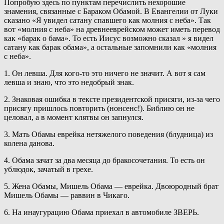
Попробую здесь по пунктам перечислить нехорошие
знамения, связанные с Бараком Обамой. В Евангелии от Луки
сказано «Я увидел сатану спавшего как молния с неба». Так
вот «молния с неба» на древнееврейском может иметь перевод
как «барак о бама». То есть Иисус возможно сказал » я видел
сатану как барак обама», а остальные запомнили как «молния
с неба».
1. Он левша. Для кого-то это ничего не значит. А вот я сам
левша и знаю, что это недобрый знак.
2. Знаковая ошибка в тексте президентской присяги, из-за чего
присягу пришлось повторить (нонсенс!). Библию он не
целовал, а в момент клятвы он запнулся.
3. Мать Обамы еврейка нетяжелого поведения (блудница) из
колена данова.
4. Обама зачат за два месяца до бракосочетания. То есть он
ублюдок, зачатый в грехе.
5. Жена Обамы, Мишель Обама — еврейка. Двоюродный брат
Мишель Обамы — раввин в Чикаго.
6. На инаугурацию Обама приехал в автомобиле ЗВЕРЬ.