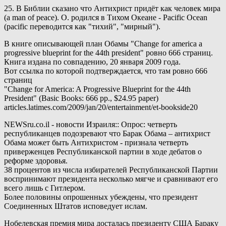
25. В Библии сказано что Антихрист придёт как человек мира
(a man of peace). О. родился в Тихом Океане - Pacific Ocean
(pacific переводится как "тихий", "мирный").
В книге опиcывающей план Обамы "Сhange for america a
progressive blueprint for the 44th president" ровно 666 страниц.
Книга издана по совпадению, 20 января 2009 года.
Вот ссылка по которой подтверждается, что там ровно 666
страниц
"Change for America: A Progressive Blueprint for the 44th
President" (Basic Books: 666 pp., $24.95 paper)
articles.latimes.com/2009/jan/20/entertainment/et-bookside20
NEWSru.co.il - новости Израиля:: Опрос: четверть
республиканцев подозревают что Барак Обама – антихрист
Обама может быть Антихристом - признала четверть
приверженцев Республиканской партии в ходе дебатов о
реформе здоровья.
38 процентов из числа избирателей Республиканской Партии
воспринимают президента несколько мягче и сравнивают его
всего лишь с Гитлером.
Более половины опрошенных убеждены, что президент
Соединенных Штатов исповедует ислам.
Нобелевская премия мира досталась президенту США Бараку