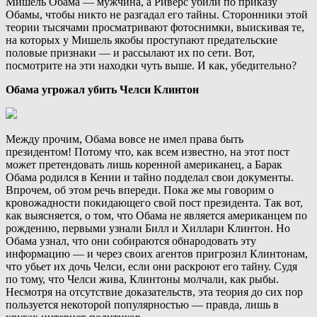
Мишель Обама — мужчина, а Риверс убили по приказу
Обамы, чтобы никто не разгадал его тайны. Сторонники этой
теории тысячами просматривают фотоснимки, выискивая те,
на которых у Мишель якобы проступают предательские
половые признаки — и рассылают их по сети. Вот,
посмотрите на эти находки чуть выше. И как, убедительно?
Обама угрожал убить Челси Клинтон
Между прочим, Обама вовсе не имел права быть
президентом! Потому что, как всем известно, на этот пост
может претендовать лишь коренной американец, а Барак
Обама родился в Кении и тайно подделал свои документы.
Впрочем, об этом речь впереди. Пока же мы говорим о
кровожадности покидающего свой пост президента. Так вот,
как выясняется, о том, что Обама не является американцем по
рождению, первыми узнали Билл и Хиллари Клинтон. Но
Обама узнал, что они собираются обнародовать эту
информацию — и через своих агентов пригрозил Клинтонам,
что убьет их дочь Челси, если они раскроют его тайну. Судя
по тому, что Челси жива, Клинтоны молчали, как рыбы.
Несмотря на отсутствие доказательств, эта теория до сих пор
пользуется некоторой популярностью — правда, лишь в