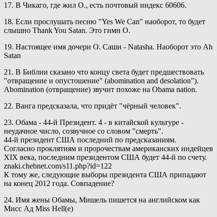
17. В Чикаго, где жил О., есть почтовый индекс 60606.
18. Если прослушать песню "Yes We Can" наоборот, то будет
слышно Thank You Satan. Это гимн О.
19. Настоящее имя дочери О. Саши - Natasha. Наоборот это Ah
Satan
21. В Библии сказано что концу света будет предшествовать
"отвращение и опустошение" (abomination and desolation").
Abomination (отвращение) звучит похоже на Obama nation.
22. Ванга предсказала, что придёт "чёрный человек".
23. Обама - 44-й Президент. 4 - в китайской культуре -
неудачное число, созвучное со словом "смерть".
44-й президент США последний по предсказаниям.
Согласно проклятиям и пророчествам американских индейцев
XIX века, последним президентом США будет 44-й по счету.
znaki.chebnet.com/s11.php?id=122
К тому же, следующие выборы президента США припадают
на конец 2012 года. Совпадение?
24. Имя жены Обамы, Мишель пишется на английском как
Мисс Ад Miss Hell(e)