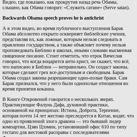
Видео, где показано, как прокрутив назад речь Обамы,
слышно, как Обама говорит: «Служить сатане» (Serve satan).
Backwards Obama speech proves he is antichrist
А в этом видео, во время публичного выступления Барак
Обама абсолютно открыто оскверняет библейские учения,
представляя их, как ложные, которым нельзя следовать в
правлении государством, а также объясняет почему нельзя
проповедовать Библию в школах, иными словами высмеивая
священное писание. Стоит отметить, что отрок Вячеслав
говорил, что когда воцарится анти-христ, он скажет, что всё,
что написано в Библии — неправильно. Он создаст законы,
которые сделают грех все-доступным и свободным. Барак
Обама создал законы разрешающие одно-полые браки. Сам
Барак признался, что у него были однополые отношения во
время принятия кокаина.
В Книге Откровений говорится о нескольких зверях.
Практикующие Фалунь Дафа, духовной практики,
основанной на принципах: Истина, Доброта, Терпение,
которая почти 14 лет жестоко преследуется в Китае, видят, что
одно из проявлений злого дракона — это бывший лидер
компартии, Цзян Цзэмин, установивший офис 610 по типу
гестапо для жестокой расправы с последователями