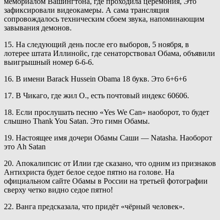
мемориалом Вашингтона, где проходила церемония, Это
зафиксировали видеокамеры. А сама трансляция
сопровождалось техническим сбоем звука, напоминающим
завывания демонов.
15. На следующий день после его выборов, 5 ноября, в
лотерее штата Иллинойс, где сенаторствовал Обама, объявили
выигрышный номер 6-6-6.
16. В имени Barack Hussein Obama 18 букв. Это 6+6+6
17. В Чикаго, где жил О., есть почтовый индекс 60606.
18. Если прослушать песню «Yes We Can» наоборот, то будет
слышно Thank You Satan. Это гимн Обамы.
19. Настоящее имя дочери Обамы Саши — Natasha. Наоборот
это Ah Satan
20. Апокалипсис от Илии где сказано, что одним из признаков
Антихриста будет белое седое пятно на голове. На
официальном сайте Обамы в России на третьей фотографии
сверху четко видно седое пятно!
22. Ванга предсказала, что придёт «чёрный человек».