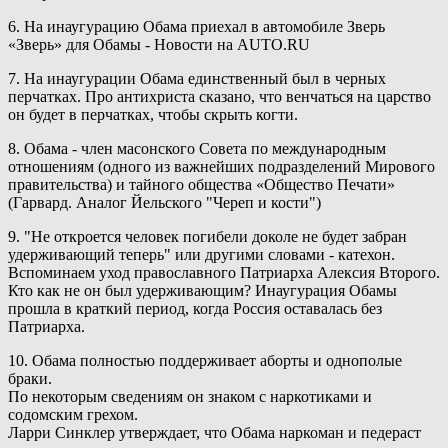
6. На инаугурацию Обама приехал в автомобиле Зверь
«Зверь» для Обамы - Новости на AUTO.RU
7. На инаугурации Обама единственный был в черных
перчатках. Про антихриста сказано, что венчаться на царство
он будет в перчатках, чтобы скрыть когти.
8. Обама - член масонского Совета по международным
отношениям (одного из важнейших подразделений Мирового
правительства) и тайного общества «Общество Печати»
(Гарвард. Аналог Йельского "Череп и кости")
9. "Не откроется человек погибели доколе не будет забран
удерживающий теперь" или другими словами - катехон.
Вспоминаем уход православного Патриарха Алексия Второго.
Кто как не он был удерживающим? Инаугурация Обамы
прошла в краткий период, когда Россия оставалась без
Патриарха.
10. Обама полностью поддерживает аборты и однополые
браки.
По некоторым сведениям он знаком с наркотиками и
содомским грехом.
Ларри Синклер утверждает, что Обама наркоман и педераст