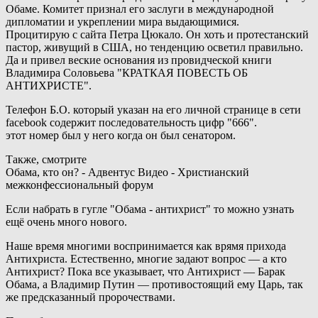
Обаме. Комитет признал его заслуги в международной
дипломатии и укреплении мира выдающимися.
Процитирую с сайта Петра Цюкало. Он хоть и протестанский
пастор, живущий в США, но тенденцию осветил правильно.
Да и привел веские основания из провидческой книги
Владимира Соловьева "КРАТКАЯ ПОВЕСТЬ ОБ
АНТИХРИСТЕ".
Телефон Б.О. который указан на его личной странице в сети
facebook содержит последовательность цифр "666".
этот номер был у него когда он был сенатором.
Также, смотрите
Обама, кто он? - Адвентус Видео - Христианский
межконфессиональный форум
Если набрать в гугле "Обама - антихрист" то можно узнать
ещё очень много нового.
Наше время многими воспринимается как врямя прихода
Антихриста. Естественно, многие задают вопрос — а кто
Антихрист? Пока все указывает, что Антихрист — Барак
Обама, а Владимир Путин — противостоящий ему Царь, так
же предсказанный пророчествами.