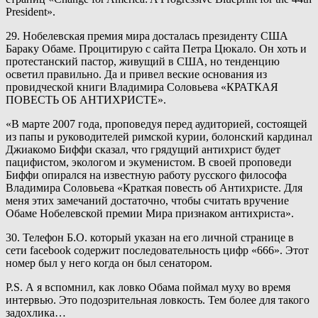
President».
29. Нобелевская премия мира досталась президенту США
Бараку Обаме. Процитирую с сайта Петра Цюкало. Он хоть и
протестанский пастор, живущий в США, но тенденцию
осветил правильно. Да и привел веские основания из
провидческой книги Владимира Соловьева «КРАТКАЯ
ПОВЕСТЬ ОБ АНТИХРИСТЕ».
«В марте 2007 года, проповедуя перед аудиторией, состоящей
из папы и руководителей римской курии, болонский кардинал
Джиакомо Биффи сказал, что грядущий антихрист будет
пацифистом, экологом и экуменистом. В своей проповеди
Биффи опирался на известную работу русского философа
Владимира Соловьева «Краткая повесть об Антихристе. Для
меня этих замечаний достаточно, чтобы считать вручение
Обаме Нобелевской премии Мира признаком антихриста».
30. Телефон Б.О. который указан на его личной странице в
сети facebook содержит последовательность цифр «666». Этот
номер был у него когда он был сенатором.
P.S. А я вспомнил, как ловко Обама поймал муху во время
интервью. Это подозрительная ловкость. Тем более для такого
задохлика…