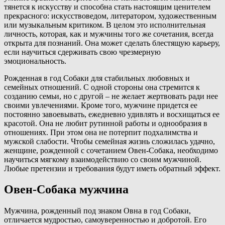
тянется к искусству и способна стать настоящим ценителем
прекрасного: искусствоведом, литератором, художественным
или музыкальным критиком. В целом это исполнительная
личность, которая, как и мужчины того же сочетания, всегда
открыта для познаний. Она может сделать блестящую карьеру,
если научиться сдерживать свою чрезмерную
эмоциональность.
Рожденная в год Собаки для стабильных любовных и
семейных отношений. С одной стороны она стремится к
созданию семьи, но с другой – не желает жертвовать ради нее
своими увлечениями. Кроме того, мужчине придется ее
постоянно завоевывать, ежедневно удивлять и восхищаться ее
красотой. Она не любит рутинной работы и однообразия в
отношениях. При этом она не потерпит подхалимства и
мужской слабости. Чтобы семейная жизнь сложилась удачно,
женщине, рожденной с сочетанием Овен-Собака, необходимо
научиться мягкому взаимодействию со своим мужчиной.
Любые претензии и требования будут иметь обратный эффект.
Овен-Собака мужчина
Мужчина, рожденный под знаком Овна в год Собаки,
отличается мудростью, самоуверенностью и добротой. Его