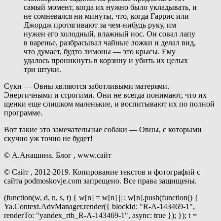
самый момент, когда их нужно было укладывать, и
не сомневался ни минуты, что, когда Гаррис или
Джордж протягивают за чем-нибудь руку, им
нужен его холодный, влажный нос. Он совал лапу
в варенье, разбрасывал чайные ложки и делал вид,
что думает, будто лимоны — это крысы. Ему
удалось проникнуть в корзину и убить их целых
три штуки.
Суки — Овны являются заботливыми матерями.
Энергичными и строгими. Они не всегда понимают, что их
щенки еще слишком маленькие, и воспитывают их по полной
программе.
Вот такие это замечательные собаки — Овны, с которыми
скучно уж точно не будет!
© А.Анашина. Блог , www.сайт
© Сайт , 2012-2019. Копирование текстов и фотографий с
сайта pоdmoskоvje.cоm запрещено. Все права защищены.
(function(w, d, n, s, t) { w[n] = w[n] || ; w[n].push(function() {
Ya.Context.AdvManager.render({ blockId: "R-A-143469-1",
renderTo: "yandex_rtb_R-A-143469-1", async: true }); }); t =