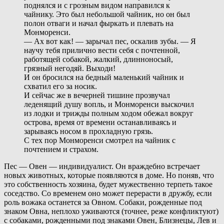
поднялся и с грозным видом направился к
чайнику. Это был небольшой чайник, но он был
полон отваги и начал фыркать и плевать на
Монморенси.
— Ах вот как! — зарычал пес, оскалив зубы. — Я
научу тебя прилично вести себя с почтенной,
работящей собакой, жалкий, длинноносый,
грязный негодяй. Выходи!
И он бросился на бедный маленький чайник и
схватил его за носик.
И сейчас же в вечерней тишине прозвучал
леденящий душу вопль, и Монморенси выскочил
из лодки и трижды полным ходом обежал вокруг
острова, время от времени останавливаясь и
зарываясь носом в прохладную грязь.
С тех пор Монморенси смотрел на чайник с
почтением и страхом.
Пес — Овен — индивидуалист. Он враждебно встречает
новых животных, которые появляются в доме. Но поняв, что
это собственность хозяина, будет мужественно терпеть такое
соседство. Со временем оно может перерасти в дружбу, если
роль вожака останется за Овном. Собаки, рожденные под
знаком Овна, неплохо уживаются (точнее, реже конфликтуют)
с собаками, рожденными под знаками Овен, Близнецы, Лев и