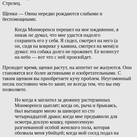
Стрелец.
Щенки — Овны нередко рождаются слабыми и
беспомощными.
Когда Монморенси перешел на мое иждивение, я
никак не думал, что мне удастся надолго
сохранить его у себя. Я сидел, смотрел на него (а
он, сидя на коврике у камина, смотрел на меня) и
думал: эта собака долго не проживет. Ее вознесут
на небо — вот что с ней произойдет.
Проходит время, щенки растут, на аппетит не жалуются. Они
становятся все более активными и изобретательными. С
таким щенком вы приобретаете кучу проблем. Неугомонный
песик постоянно чем-то занят, не всегда тем, что вы ему
позволяете.
Но когда я заплатил за дюжину растерзанных
Монморенси цыплят; когда он, рыча и брыкаясь,
был вытащен мною за шиворот из сто
четырнадцатой драки; когда мне предъявили для
осмотра дохлую кошку, принесенную
разгневанной особой женского пола, которая
обозвала меня убийцей; когда мой сосед подал на