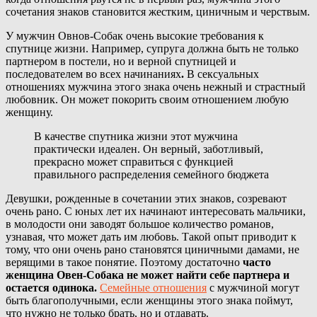
сочетания знаков становится жестким, циничным и черствым.
У мужчин Овнов-Собак очень высокие требования к
спутнице жизни. Например, супруга должна быть не только
партнером в постели, но и верной спутницей и
последователем во всех начинаниях
.
В сексуальных
отношениях мужчина этого знака очень нежный и страстный
любовник. Он может покорить своим отношением любую
женщину.
В качестве спутника жизни этот мужчина
практически идеален. Он верный, заботливый,
прекрасно может справиться с функцией
правильного распределения семейного бюджета
Девушки, рожденные в сочетании этих знаков, созревают
очень рано. С юных лет их начинают интересовать мальчики,
в молодости они заводят большое количество романов,
узнавая, что может дать им любовь. Такой опыт приводит к
тому, что они очень рано становятся циничными дамами, не
верящими в такое понятие. Поэтому достаточно
часто
женщина Овен-Собака не может найти себе партнера и
остается одинока.
Семейные отношения
с мужчиной могут
быть благополучными, если женщины этого знака поймут,
что нужно не только брать, но и отдавать.