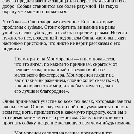
своего предназначения: защищать и оберегать хозяина и его
добро. Собака становится все более разумной. На такую
охрану уже можно положиться.
У собаки — Овна здоровье отменное. Есть некоторые
проблемы с зубами. Стоит обратить внимание на раны,
ушибы, следы зубов других собак и прочие травмы. Но если
нужно, то пес, рожденный под знаком Овна, часто выглядят
настолько пристойно, что никто не верит рассказам о его
подвигах.
Посмотрите на Монморенси — и вам покажется,
что это ангел, по каким-то причинам, скрытым от
человечества, посланный на землю в образе
маленького фокстерьера. Монморенси глядит на
вас с таким выражением, словно хочет сказать: «О,
как испорчен этот мир, и как бы я желал сделать
его лучше и благороднее».
Овны принимают участие во всех тех делах, которыми заняты
члены семьи. Они всюду суют свой нос, умудряются попасть
всем под ноги, приклеиться к какому-то предмету, если вы в
это время занимаетесь его ремонтом. Совесть не позволяет
прогнать собаку, искренне желающую вам чем-нибудь помочь.
Монморенси садился на разные предметы в тот