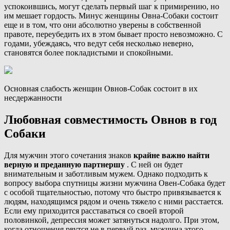
успокоившись, могут сделать первый шаг к примирению, но
им мешает гордость. Минус женщины Овна-Собаки состоит
еще и в том, что они абсолютно уверены в собственной
правоте, переубедить их в этом бывает просто невозможно. С
годами, убеждаясь, что ведут себя несколько неверно,
становятся более покладистыми и спокойными.
Основная слабость женщин Овнов-Собак состоит в их
несдержанности
Любовная совместимость Овнов в год
Собаки
Для мужчин этого сочетания знаков
крайне важно найти
верную и преданную партнершу
. С ней он будет
внимательным и заботливым мужем. Однако подходить к
вопросу выбора спутницы жизни мужчина Овен-Собака будет
с особой тщательностью, потому что быстро привязывается к
людям, находящимся рядом и очень тяжело с ними расстается.
Если ему приходится расставаться со своей второй
половинкой, депрессия может затянуться надолго. При этом,
когда отношения рвутся не в первый раз, мужчина этого