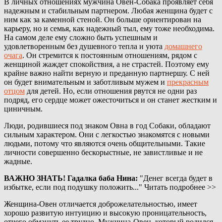
В личных отношениях мужчина Овен-Собака проявляет себя
надежным и стабильным партнером. Любая женщина будет с
ним как за каменной стеной. Он больше ориентирован на
карьеру, но и семья, как надежный тыл, ему тоже необходима.
На самом деле ему сложно быть успешным и
удовлетворенным без душевного тепла и уюта
домашнего
очага
. Он стремится к постоянным отношениям, рядом с
женщиной жаждет спокойствия, а не страстей. Поэтому ему
крайне важно найти верную и преданную партнершу. С ней
он будет внимательным и заботливым мужем и
прекрасным
отцом
для детей. Но, если отношения рвутся не одни раз
подряд, его сердце может ожесточиться и он станет жестким и
циничным.
Люди, родившиеся под знаком Овна в год Собаки, обладают
сильным характером. Они с легкостью знакомятся с новыми
людьми, потому что являются очень общительными. Такие
личности совершенно бескорыстные, не завистливые и не
жадные.
ВАЖНО ЗНАТЬ! Гадалка баба Нина:
"Денег всегда будет в
избытке, если под подушку положить..." Читать подробнее >>
Женщина-Овен отличается доброжелательностью, имеет
хорошо развитую интуицию и высокую проницательность,
отчего обмануть ее трудно. Мужчина-Овен, который родился