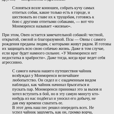
Слоняться возле конюшен, собрать кучу самых
отпетых собак, какие только есть в городе, и
шествовать во главе их к трущобам, готовясь к
бою с другими отпетыми собаками, — вот что
Монморенси называет «жизнью».
При этом, Овен остается замечательной собакой: честной,
открытой, смелой и благоразумной. Псы — Овны с самого
рождения преданы людям, с которыми живут рядом. И готовы
их защищать всю свою собачью жизнь. Даже в том случае,
если враг будет намного сильнее. «У Монморенси нет
недостатка в храбрости». Даже тогда, когда враг ведет себя
агрессивно.
С самого начала нашего путешествия чайник
возбуждал у Монморенси величайшее
любопытство. Он сидел и с озадаченным видом
наблюдал, как чайник начинал брызгаться и
пускать пар. Монморенси принимал это за вызов и
хотел вступить в бой, но в эту самую минуту кто-
нибудь из нас подбегал и уносил его добычу, не
дав ему времени схватить ее.
В этот день наш пес решил опередить всех. Не
успел чайник зашуметь, как он, громко ворча,