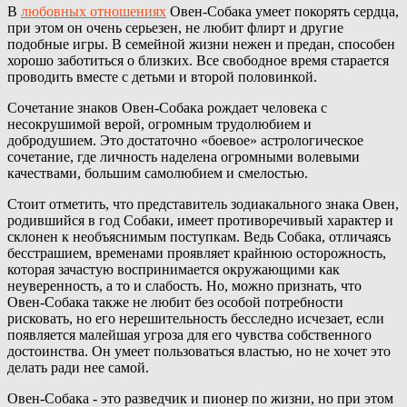
В
любовных отношениях
Овен-Собака умеет покорять сердца,
при этом он очень серьезен, не любит флирт и другие
подобные игры. В семейной жизни нежен и предан, способен
хорошо заботиться о близких. Все свободное время старается
проводить вместе с детьми и второй половинкой.
Сочетание знаков Овен-Собака рождает человека с
несокрушимой верой, огромным трудолюбием и
добродушием. Это достаточно «боевое» астрологическое
сочетание, где личность наделена огромными волевыми
качествами, большим самолюбием и смелостью.
Стоит отметить, что представитель зодиакального знака Овен,
родившийся в год Собаки, имеет противоречивый характер и
склонен к необъяснимым поступкам. Ведь Собака, отличаясь
бесстрашием, временами проявляет крайнюю осторожность,
которая зачастую воспринимается окружающими как
неуверенность, а то и слабость. Но, можно признать, что
Овен-Собака также не любит без особой потребности
рисковать, но его нерешительность бесследно исчезает, если
появляется малейшая угроза для его чувства собственного
достоинства. Он умеет пользоваться властью, но не хочет это
делать ради нее самой.
Овен-Собака - это разведчик и пионер по жизни, но при этом