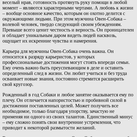
веселый нрав, готовность протянуть руку помощи в любой
момент – являются характерными чертами. А любовь к жизни
– вообще основное качество, которым он охотно делится с
окружающими людьми. При этом мужчина Овен-Собака –
волевой человек, твердо следующий своим убеждениям.
Превыше всего ценит честность и верность. Он проницателен
и обладает уникальным даром видеть людей насквозь,
ощущает их искренние чувства и намерения.
Карьера для мужчины Овен-Собака очень важна. Он
относится к разряду карьеристов, у которых
профессиональные достижения могут стоять впереди семьи.
Ему очень важно быть преуспевающим в деле и оставить
определенный след в жизни. Он любит учиться и без труда
осваивает новые знания, постоянно стремится расширить
свой кругозор.
Рожденный в год Собаки и любое занятие оказывается ему по
плечу. Он отличается напористостью и пробивной силой в
достижении поставленных целей. Может получить все
необходимое, только благодаря упорству, зачастую не
применяя ни одного из своих талантов. Единственный минус
– ему сложно понять свои внутренние устремления, что
приводит к некоторой размытости желаний.