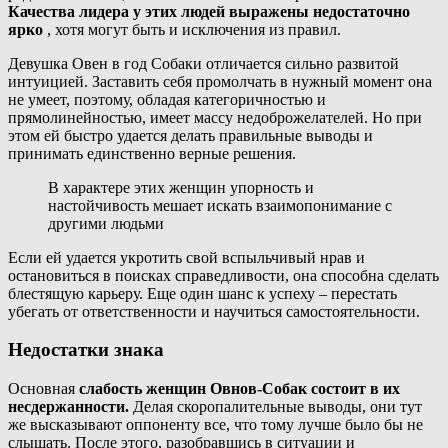
Качества лидера у этих людей выражены недостаточно
ярко
, хотя могут быть и исключения из правил.
Девушка Овен в год Собаки отличается сильно развитой
интуицией. Заставить себя промолчать в нужный момент она
не умеет, поэтому, обладая категоричностью и
прямолинейностью, имеет массу недоброжелателей. Но при
этом ей быстро удается делать правильные выводы и
принимать единственно верные решения.
В характере этих женщин упорность и
настойчивость мешает искать взаимопонимание с
другими людьми
Если ей удается укротить свой вспыльчивый нрав и
остановиться в поисках справедливости, она способна сделать
блестящую карьеру. Еще один шанс к успеху – перестать
убегать от ответственности и научиться самостоятельности.
Недостатки знака
Основная
слабость женщин Овнов-Собак состоит в их
несдержанности.
Делая скоропалительные выводы, они тут
же высказывают оппоненту все, что тому лучше было бы не
слышать. После этого, разобравшись в ситуации и