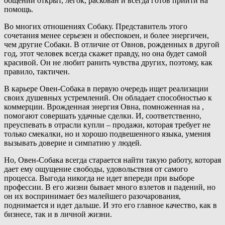
общении открыт, лёгок, раскован и всегда готов прийти на
помощь.
Во многих отношениях Собаку. Представитель этого
сочетания менее серьезен и обеспокоен, и более энергичен,
чем другие Собаки. В отличие от Овнов, рожденных в другой
год, этот человек всегда скажет правду, но она будет самой
красивой. Он не любит ранить чувства других, поэтому, как
правило, тактичен.
В карьере Овен-Собака в первую очередь ищет реализации
своих душевных устремлений. Он обладает способностью к
коммерции. Врожденная энергия Овна, помноженная на ,
помогают совершать удачные сделки. И, соответственно,
преуспевать в отрасли купли – продажи, которая требует не
только смекалки, но и хорошо подвешенного языка, умения
вызывать доверие и симпатию у людей.
Но, Овен-Собака всегда старается найти такую работу, которая
дает ему ощущение свободы, удовольствия от самого
процесса. Выгода никогда не идет впереди при выборе
профессии. В его жизни бывает много взлетов и падений, но
он их воспринимает без малейшего разочарования,
поднимается и идет дальше. И это его главное качество, как в
бизнесе, так и в личной жизни.