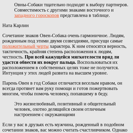
Овны-Собаки тщательно подходят к выбору партнеров.
Совместимость с другими знаками восточного и
западного гороскопов
представлена в таблице.
Ната Карлин
Сочетание знаков Овен-Собака очень гармоничное. Людям,
рожденным под этими двумя созвездиями, присущи самые
положительный черты
характера. К ним относятся верность,
тактичность, крайняя степень расположения к людям,
честность.
При всей кажущейся мягкотелости вряд ли
удастся обвести их вокруг пальца.
Воспользоваться их
расположением в собственных целях тоже не получится.
Интуиция у этих людей развита на высшем уровне.
Парень Овен в год Собаки отличается веселым нравом, он
всегда протянет вам руку помощи и готов пожертвовать
многим, чтобы помочь человеку, попавшему в беду.
Это жизнелюбивый, позитивный и общительный
человек, охотно делящийся своим отличным
настроением с окружающими
Если у вас в друзьях есть мужчина, рожденный в подобном
сочетании знаков, вас можно считать счастливчиком. Однако