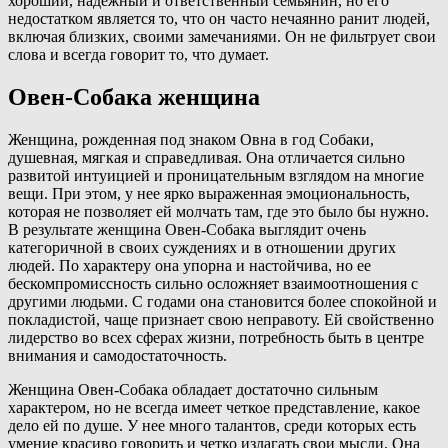
хороший, надежный и ответственный семьянин, но его
недостатком является то, что он часто нечаянно ранит людей,
включая близких, своими замечаниями. Он не фильтрует свои
слова и всегда говорит то, что думает.
Овен-Собака женщина
Женщина, рожденная под знаком Овна в год Собаки,
душевная, мягкая и справедливая. Она отличается сильно
развитой интуицией и проницательным взглядом на многие
вещи. При этом, у нее ярко выраженная эмоциональность,
которая не позволяет ей молчать там, где это было бы нужно.
В результате женщина Овен-Собака выглядит очень
категоричной в своих суждениях и в отношении других
людей. По характеру она упорна и настойчива, но ее
бескомпромиссность сильно осложняет взаимоотношения с
другими людьми. С годами она становится более спокойной и
покладистой, чаще признает свою неправоту. Ей свойственно
лидерство во всех сферах жизни, потребность быть в центре
внимания и самодостаточность.
Женщина Овен-Собака обладает достаточно сильным
характером, но не всегда имеет четкое представление, какое
дело ей по душе. У нее много талантов, среди которых есть
умение красиво говорить и четко излагать свои мысли. Она