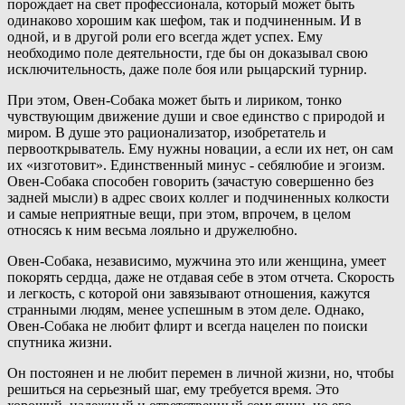
порождает на свет профессионала, который может быть
одинаково хорошим как шефом, так и подчиненным. И в
одной, и в другой роли его всегда ждет успех. Ему
необходимо поле деятельности, где бы он доказывал свою
исключительность, даже поле боя или рыцарский турнир.
При этом, Овен-Собака может быть и лириком, тонко
чувствующим движение души и свое единство с природой и
миром. В душе это рационализатор, изобретатель и
первооткрыватель. Ему нужны новации, а если их нет, он сам
их «изготовит». Единственный минус - себялюбие и эгоизм.
Овен-Собака способен говорить (зачастую совершенно без
задней мысли) в адрес своих коллег и подчиненных колкости
и самые неприятные вещи, при этом, впрочем, в целом
относясь к ним весьма лояльно и дружелюбно.
Овен-Собака, независимо, мужчина это или женщина, умеет
покорять сердца, даже не отдавая себе в этом отчета. Скорость
и легкость, с которой они завязывают отношения, кажутся
странными людям, менее успешным в этом деле. Однако,
Овен-Собака не любит флирт и всегда нацелен по поиски
спутника жизни.
Он постоянен и не любит перемен в личной жизни, но, чтобы
решиться на серьезный шаг, ему требуется время. Это