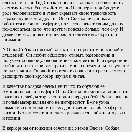
очень наивный. Год Собаки вносит в характер нервозность,
скептичность и беспокойство, но Овен верит в добродетель
рода человеческого и умеет скрывать свою тревожность
гораздо лучше, чем другие. Овен-Собака не слишком
заботится о своем комфорте, но часто считает своим долгом
пожаловаться на то, что другим повезло больше, чем ему. И
делает он это лишь с той целью, чтобы на него обратили
внимание.
У Овна-Собаки сильный характер, но при этом он милый и
душевный. Он любит общество, открыт, разговорчив и
получает большое удовольствие от контактов. Его природное
любопытство заставляет тратить много времени на получение
новых знаний. Он любит посещать новые интересные места,
расширять свой кругозор изучая и читая.
В качестве подарка очень ценит что-то обучающее.
Эмоциональный комфорт Овна-Собаки во многом зависит от
высоких целей, которые он ставит перед собой. Рутина жизни
и голый материализм его не интересуют. Ему нужна
романтика и личный интерес, достижения в любых сферах
жизни. В этом сочетании часто рождаются любители музыки
и поэзии.
В карьерном отношении сочетание знаков Овен и Собака