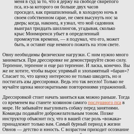
меня в суд за то, что я держу на свободе свирепого
пса, из-за которого он больше двух часов
просидел, как пришпиленный, в холодную ночь в
своем собственном сарае, не смея высунуть нос за
дверь; когда, наконец, я узнал, что мой садовник
выиграл тридцать шиллингов, угадывая, сколько
крыс Монморенси убьет в определенный
промежуток времени, — я подумал, что его, может
быть, и оставят еще немного пожить на этом свете.
Овну необходимы физические нагрузки. С ним нужно много
заниматься. При дрессировке не демонстрируйте свою силу.
Терпение, терпение и еще раз терпение. И ласка, конечно. Вы
же не хотите, чтобы вырос упрямый и злопамятный «баран»?
Спасает то, что щенку интересно не только шкодить, но и
постигать азы дрессировки. Ведь это так весело! Только не
мучайте щенка многократными повторениями упражнений.
Дрессировкой стоит начать заняться как можно раньше. Тогда
со временем вы станете хозяином самого
послушного пса
в
мире. Не забывайте выгуливать собаку перед занятиями.
Команды подавайте доброжелательным тоном. Позже
инструктор объяснит псу, что в вашей стае роль «вожака»
принадлежит только вам. Самый бурный период в жизни
Овнов — детство и юность. С возрастом приходит осознание