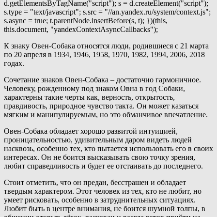
d.getElementsByTagName("script"); s = d.createElement("script");
s.type = "text/javascript"; s.src = "//an.yandex.ru/system/context.js";
s.async = true; t.parentNode.insertBefore(s, t); })(this,
this.document, "yandexContextAsyncCallbacks");
К знаку Овен-Собака относятся люди, родившиеся с 21 марта
по 20 апреля в 1934, 1946, 1958, 1970, 1982, 1994, 2006, 2018
годах.
Сочетание знаков Овен-Собака – достаточно гармоничное.
Человеку, рожденному под знаком Овна в год Собаки,
характерны такие черты как, верность, открытость,
правдивость, природное чувство такта. Он может казаться
мягким и манипулируемым, но это обманчивое впечатление.
Овен-Собака обладает хорошо развитой интуицией,
проницательностью, удивительным даром видеть людей
насквозь, особенно тех, кто пытается использовать его в своих
интересах. Он не боится высказывать свою точку зрения,
любит справедливость и будет ее отстаивать до последнего.
Стоит отметить, что он предан, бесстрашен и обладает
твердым характером. Этот человек из тех, кто не любит, но
умеет рисковать, особенно в затруднительных ситуациях.
Любит быть в центре внимания, не боится шумной толпы, в