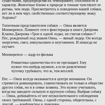
существами, предопределяя их темперамент, способности и
характер. Животные ближе к природе и тоньше чувствуют ее
ритмы, чем люди. Присмотритесь к поведению вашей собаки,
нет ли в нем черт, свойственных соответствующему знаку
Зодиака?
Типичным представителем собаки — Овна является
Монморенси. Помните этого фокстерьера в книге Джерома
Клапка Джерома «Трое в одной лодке, не считая собаки»?
Пес, рожденный под знаком Овна, — явный лидер. Он всегда
энергичен, смел, импульсивен и неугомонен. И никогда не
скучает.
Монморенси — кадр из фильма
Романтика одиночества его не прельщает. Ему
нужно что-нибудь шумное, а если развлечение
чуточку грубовато, что ж, тем веселей.
Пес — Овен всегда оказывается в центре внимания. Он
стремится доминировать, главенствовать не только в обществе
других собак, но и в семье хозяина. Это нужно учитывать,
когда вы заводите сильную и крупную собаку. Выбрав собаку
— Овна, добивайтесь от нее неукоснительного соблюдения
своих требований. Овны, с одной стороны, общительны, с
другой, — конфликтны и драчливы.