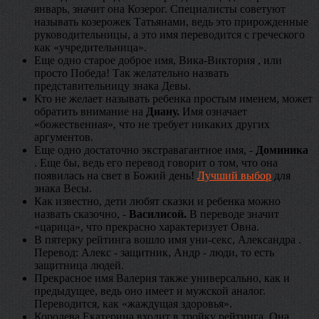
январь, значит она Козерог. Специалисты советуют
называть козерожек Татьянами, ведь это прирожденные
руководительницы, а это имя переводится с греческого
как «учредительница».
Еще одно старое доброе имя, Вика-Виктория , или
просто Победа! Так желательно назвать
представительницу знака Девы.
Кто не желает называть ребенка простым именем, может
обратить внимание на
Диану.
Имя означает
«божественная», что не требует никаких других
аргументов.
Еще одно достаточно экстравагантное имя, -
Доминика
. Еще бы, ведь его перевод говорит о том, что она
появилась на свет в Божий день!
Лучший выбор
для
знака Весы.
Как известно, дети любят сказки и ребенка можно
назвать сказочно, -
Василисой.
В переводе значит
«царица», что прекрасно характеризует Овна.
В пятерку рейтинга вошло имя уни-секс, Александра .
Перевод: Алекс - защитник, Андр - люди, то есть
защитница людей.
Прекрасное имя Валерия также универсально, как и
предыдущее, ведь оно имеет и мужской аналог.
Переводится, как «жаждущая здоровья».
Королева Екатерина входит в тройку рейтинга. Она