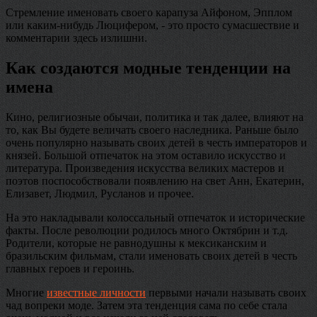
Стремление именовать своего карапуза Айфоном, Эпплом
или каким-нибудь Люцифером, - это просто сумасшествие и
комментарии здесь излишни.
Как создаются модные тенденции на
имена
Кино, религиозные обычаи, политика и так далее, влияют на
то, как Вы будете величать своего наследника. Раньше было
очень популярно называть своих детей в честь императоров и
князей. Большой отпечаток на этом оставило искусство и
литература. Произведения искусства великих мастеров и
поэтов поспособствовали появлению на свет Анн, Екатерин,
Елизавет, Людмил, Русланов и прочее.
На это накладывали колоссальный отпечаток и исторические
факты. После революции родилось много Октябрин и т.д.
Родители, которые не равнодушны к мексиканским и
бразильским фильмам, стали именовать своих детей в честь
главных героев и героинь.
Многие
известные личности
первыми начали называть своих
чад вопреки моде. Затем эта тенденция сама по себе стала