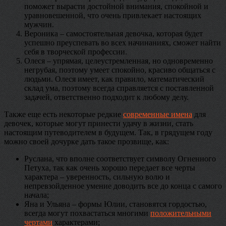
поможет вырасти достойной внимания, спокойной и
уравновешенной, что очень привлекает настоящих
мужчин.
Вероника – самостоятельная девочка, которая будет
успешно преуспевать во всех начинаниях, сможет найти
себя в творческой профессии.
Олеся – упрямая, целеустремленная, но одновременно
негрубая, поэтому умеет спокойно, красиво общаться с
людьми. Олеся имеет, как правило, математический
склад ума, поэтому всегда справляется с поставленной
задачей, ответственно подходит к любому делу.
Также еще есть некоторые редкие
современные имена
для
девочек, которые могут принести удачу в жизни, стать
настоящим путеводителем в будущем. Так, в грядущем году
можно своей дочурке дать такое прозвище, как:
Руслана, что вполне соответствует символу Огненного
Петуха, так как очень хорошо передает все черты
характера – уверенность, сильную волю и
непревзойденное умение доводить все до конца с самого
начала;
Яна и Ульяна – формы Юлии, становятся гордостью,
всегда могут похвастаться многими
положительными
чертами
характерами;