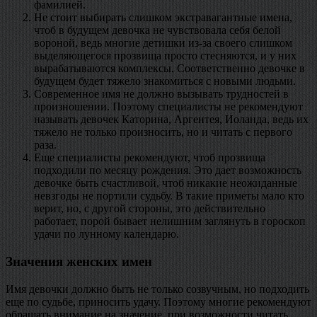
фамилией.
Не стоит выбирать слишком экстравагантные имена,
чтоб в будущем девочка не чувствовала себя белой
вороной, ведь многие детишки из-за своего слишком
выделяющегося прозвища просто стесняются, и у них
вырабатываются комплексы. Соответственно девочке в
будущем будет тяжело знакомиться с новыми людьми.
Современное имя не должно вызывать трудностей в
произношении. Поэтому специалисты не рекомендуют
называть девочек Каторина, Аргентея, Иоланда, ведь их
тяжело не только произносить, но и читать с первого
раза.
Еще специалисты рекомендуют, чтоб прозвища
подходили по месяцу рождения. Это дает возможность
девочке быть счастливой, чтоб никакие неожиданные
невзгоды не портили судьбу. В такие приметы мало кто
верит, но, с другой стороны, это действительно
работает, порой бывает нелишним заглянуть в гороскоп
удачи по лунному календарю.
Значения женских имен
Имя девочки должно быть не только созвучным, но подходить
еще по судьбе, приносить удачу. Поэтому многие рекомендуют
обращать внимание на значение, при возможности читать