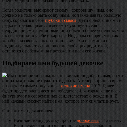
очень модной и все начали за ней следовать.
Когда родители выбирают своему «сокровищу» имя, оно
должно не только быть созвучным, но также давать большую
силу, скрывать в себе
глубокий смысл
. Дети с необычными и
редко встречающимися именами чувствуют себя
неординарными личностями, они обычно более успешны, чем
их сверстники в учебе и карьере. Не даром говорят, что как
корабль назовешь, так он и поплывет. Эта изюминка и
индивидуальность - воплощение любящих родителей,
останется с ребенком на протяжении всей его жизни.
Подбираем имя будущей девочке
Мы поговорили о том, как правильно подобрать имя, на что
опираться, и как не нужно это делать. А теперь пришло время
назвать те самые популярные
женские имена
2017. Далее
будет представлена десятка победителей, которые чаще всего
фигурируют в современных свидетельствах о рождении. В
ней каждый сможет найти имя, которое ему симпатизирует.
Список имен для девочек:
Начинает нашу десятку простое
доброе имя
, - Татьяна .
Если девочка родится в период с конца декабря по