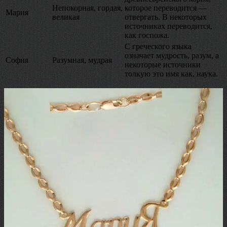
Непокорная, гордая,
которое переводится —
Мария
великая
отвергать. В некоторых
источниках переводится,
как госпожа.
С греческого языка
означает мудрость, разум, а
София
Разумная, мудрая
некоторые источники
толкую это имя как, наука.