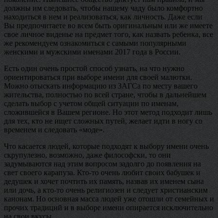
должны им следовать, чтобы нашему чаду было комфортно
находиться в нем и реализоваться, как личность. Даже если
Вы предпочитаете во всем быть оригинальным или же имеете
свое личное виденье на предмет того, как назвать ребенка, все
же рекомендуем ознакомиться с самыми популярными
женскими и мужскими именами 2017 года в России.
Есть один очень простой способ узнать, на что нужно
ориентироваться при выборе имени для своей малютки.
Можно отыскать информацию из ЗАГСа по месту вашего
жительства, полностью по всей стране, чтобы в дальнейшем
сделать выбор с учетом общей ситуации по именам,
сложившейся в Вашем регионе. Но этот метод подходит лишь
для тех, кто не ищет сложных путей, желает идти в ногу со
временем и следовать «моде».
Что касается людей, которые подходят к выбору имени очень
скрупулезно, возможно, даже философски, то они
задумываются над этим вопросом задолго до появления на
свет своего карапуза. Кто-то очень любит своих бабушек и
дедушек и хочет почтить их память, назвав их именем сына
или дочь, а кто-то очень религиозен и следует христианским
канонам. Но основная масса людей уже отошли от семейных и
прочих традиций и в выборе имени опирается исключительно
на свои вкусы.