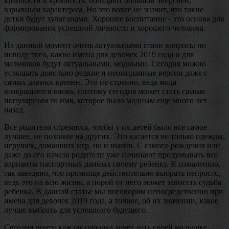
крайности в крайность, обладают большой энергией,
взрывным характером. Но это вовсе не значит, что такие
детки будут хулиганами. Хорошее воспитание - это основа для
формирования успешной личности и хорошего человека.
На данный момент очень актуальными стали вопросы по
поводу того, какие имена для девочек 2019 года и для
мальчиков будут актуальными, модными. Сегодня можно
услышать довольно редкие и неожиданные версии даже с
самых давних времен. Это не странно, ведь мода
возвращается вновь, поэтому сегодня может стать самым
популярным то имя, которое было модным еще много лет
назад.
Все родители стремятся, чтобы у их детей было все самое
лучшее, не похожее на других. Это касается не только одежды,
игрушек, домашних игр, но и имени. С самого рождения или
даже до его начала родители уже начинают продумывать все
варианты паспортных данных своему ребенку. К сожалению,
так заведено, что прозвище действительно выбрать непросто,
ведь это на всю жизнь, а порой от него может зависеть судьба
ребенка. В данной статье мы поговорим непосредственно про
имена для девочек 2019 года, а точнее, об их значении, какое
лучше выбрать для успешного будущего.
Сегодня почти каждая парочка хочет дать своей малышке