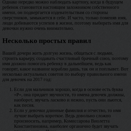
Однако нередко можно наблюдать картину, когда в будущем
ребенок становится настоящим заложником собственного
имени, он подвергается издевательствам со стороны
сверстников, замыкается в себе. И часто, только поменяв имя,
люди добиваются успехов в жизни, поэтому выбирать имя для
девочки нужно очень внимательно.
Несколько простых правил
Вашей дочери жить долгую жизнь, общаться с людьми,
строить карьеру, создавать счастливый брачный союз, поэтому
имя должно помогать ребенку в дальнейшем, ведь как
говорят, какое название кораблю дашь, так он и поплывет. Вот
несколько актуальных советов по выбору правильного имени
для девочек на 2017 год:
Если для мальчиков хорошо, когда в основе есть буква
«Р», она придает звучности, то имена девочек должны,
наоборот, звучать ласково и нежно, пусть они льются,
как песня.
Если у девочки длинные фамилия и отчество, то имя
лучше выбрать короткое. Ведь довольно сложно
произносить, например, Комиссарова Виолетта
Константиновна, наиболее органично будет звучать