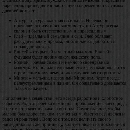
В список популярных мужских имен 2019 входят и красивые
наречения, пришедшие в настоящую современность с самых
древнейших лет:
Артур – натура властная и сильная. Нередко он
проявляет эгоизм и вспыльчивость, но Артур всегда
склонен быть ответственным и справедливым.
Глеб – идеальный семьянин и сын. Глеб обладает
рассудительным нравом, он отличается добротой и
справедливостью.
Елисей – открытый и честный мальчик. Елисей в
будущем будет любимчиком женского пола.
Родион – независимый и немного своенравный
мальчик. Но положительными его качествами являются
стремление к лучшему, а также душевная открытость.
Мирон – мальчик, названный Мироном, будет всегда
целеустремленным в жизни. Он обязательно добивается
того, что желает.
Пополнение в семействе - это всегда радостное и хлопотное
событие. Родить ребенка важно для продолжения своего рода,
и не имеет значения, какого он пола. Самое главное, чтобы
малыш был здоровеньким и умненьким, быстро развивался и
радовал родителей. Вопрос о том, как величать своего
наследника или же принцессу, волнует людей из поколения в
поколение. Нынешнее общество диктует нам правила, и мы