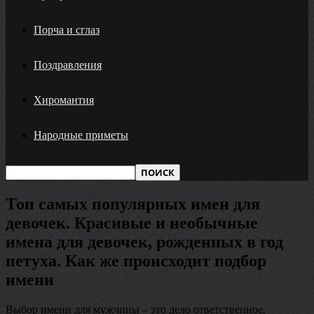
Порча и сглаз
Поздравления
Хиромантия
Народные приметы
Топ самых популярных имен для
девочек. Красивые и необычные
имена для девочек, рожденных в год
петуха. Как же происходит подбор
имени
Выбор имени для мужчины – это дело ответственное.