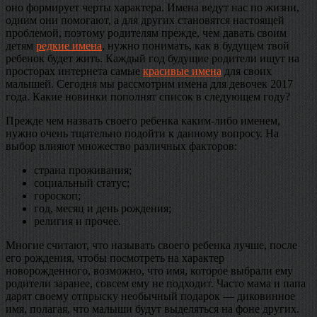
оно формирует черты характера. Имена ведут нас по жизни,
одним они помогают, а для других становятся настоящей
проблемой, поэтому родителям прежде, чем давать своим
детям
редкие имена
, нужно понимать, как в будущем твой
ребенок будет жить. Каждый год будущие родители ищут на
просторах интернета самые
красивые имена
для своих
малышей. Сегодня мы рассмотрим имена для девочек 2017
года. Какие новинки пополнят список в следующем году?
Прежде чем назвать своего ребенка каким-либо именем,
нужно очень тщательно подойти к данному вопросу. На
выбор влияют множество различных факторов:
страна проживания;
социальный статус;
гороскоп;
год, месяц и день рождения;
религия и прочее.
Многие считают, что называть своего ребенка лучше, после
его рождения, чтобы посмотреть на характер
новорожденного, возможно, что имя, которое выбрали ему
родители заранее, совсем ему не подходит. Часто мама и папа
дарят своему отпрыску необычный подарок — диковинное
имя, полагая, что малыши будут выделяться на фоне других.