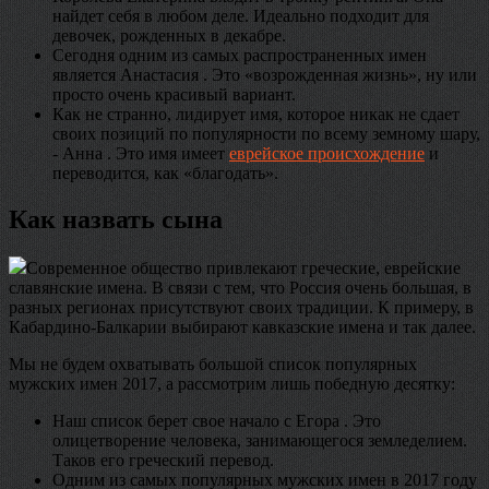
найдет себя в любом деле. Идеально подходит для
девочек, рожденных в декабре.
Сегодня одним из самых распространенных имен
является Анастасия . Это «возрожденная жизнь», ну или
просто очень красивый вариант.
Как не странно, лидирует имя, которое никак не сдает
своих позиций по популярности по всему земному шару,
- Анна . Это имя имеет
еврейское происхождение
и
переводится, как «благодать».
Как назвать сына
Современное общество привлекают греческие, еврейские
славянские имена. В связи с тем, что Россия очень большая, в
разных регионах присутствуют своих традиции. К примеру, в
Кабардино-Балкарии выбирают кавказские имена и так далее.
Мы не будем охватывать большой список популярных
мужских имен 2017, а рассмотрим лишь победную десятку:
Наш список берет свое начало с Егора . Это
олицетворение человека, занимающегося земледелием.
Таков его греческий перевод.
Одним из самых популярных мужских имен в 2017 году