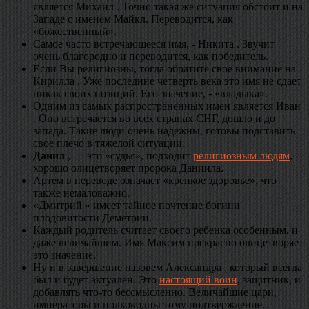
является Михаил . Точно такая же ситуация обстоит и на
Западе с именем Майкл. Переводится, как
«божественный».
Самое часто встречающееся имя, - Никита . Звучит
очень благородно и переводится, как победитель.
Если Вы религиозны, тогда обратите свое внимание на
Кирилла . Уже последние четверть века это имя не сдает
никак своих позиций. Его значение, - «владыка».
Одним из самых распространенных имен является Иван
. Оно встречается во всех странах СНГ, дошло и до
запада. Такие люди очень надежны, готовы подставить
свое плечо в тяжелой ситуации.
Данил
, ― это «судья», подходит
религиозным людям
,
хорошо олицетворяет пророка Даниила.
Артем в переводе означает «крепкое здоровье», что
также немаловажно.
«Дмитрий » имеет тайное почтение богини
плодовитости Деметрии.
Каждый родитель считает своего ребенка особенным, и
даже величайшим. Имя Максим прекрасно олицетворяет
это значение.
Ну и в завершение назовем Александра , который всегда
был и будет актуален. Это
настоящий воин
, защитник, и
добавлять что-то бессмысленно. Величайшие цари,
императоры и полководцы тому подтверждение.