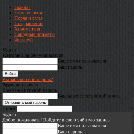
Главная
Нумерология
Порча и сглаз
Поздравления
Хиромантия
Народные приметы
Фен шуй
Sign in
Welcome!
Log into your account
Ваше имя пользователя
Ваш пароль
Вы забыли свой пароль?
Password recovery
Восстановите свой пароль
Ваш адрес электронной почты
Поиск
Sign in
Добро пожаловать! Войдите в свою учётную запись
Ваше имя пользователя
Ваш пароль