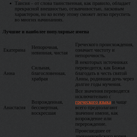
Таисия – от слова таинственная, как правило, обладает
прекрасной внешностью, отзывчивостью, ласковым
характером, но ко всему этому сможет легко преуспеть
во многих начинаниях.
Лучшие и наиболее популярные имена
Греческого происхождения,
Непорочная,
Екатерина
означает чистоту и
невинная, чистая
непорочность.
В некоторых источниках
Сильная,
переводится, как Божья
Анна
благословенная,
благодать в честь святой
храбрая
Анны, родившая дочь через
долгие годы мучения.
Все значения переводятся
исключительно с
Возрожденная,
греческого языка
и чаще
Анастасия
бессмертная,
всего предполагают
воскресшая
значение имени, как
возрождение или
перерождение.
Происшедшее от
древнееврейского корня,