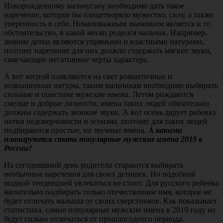
Новорожденному мальчугану необходимо дать такое
наречение, которое бы олицетворяло мужество, силу, а также
уверенность в себе. Немаловажным значением является и то
обстоятельство, в какой месяц родился мальчик. Например,
зимние детки являются упрямыми и властными натурами,
поэтому наречение для них должно содержать мягкие звуки,
смягчающие негативные черты характера.
А вот весной появляются на свет романтичные и
возвышенные натуры, таким мальчикам необходимо выбирать
сильные и поистине мужские имена. Летом рождаются
смелые и добрые личности, имена таких людей обязательно
должны содержать звонкие звуки. А вот осень дарует ребенку
нотки недоверчивости и эгоизма, поэтому для таких людей
подбираются простые, но звучные имена.
А какими
планируются стать популярные мужские имена 2019 в
России?
На сегодняшний день родители стараются выбирать
необычные наречения для своих детишек. Но подобной
модной тенденцией увлекаться не стоит. Для русского ребенка
желательно подбирать только отечественное имя, которое не
будет отличать малыша от своих сверстников. Как показывает
статистика, самые популярные мужские имена в 2019 году не
будут сильно отличаться от прошлогоднего периода.