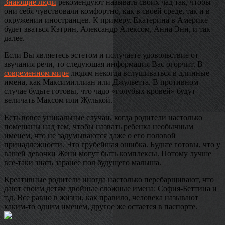
Знающие люди
рекомендуют называть своих чад так, чтобы
они себя чувствовали комфортно, как в своей среде, так и в
окружении иностранцев. К примеру, Екатерина в Америке
будет зваться Кэтрин, Александр Алексом, Анна Энн, и так
далее.
Если Вы являетесь эстетом и получаете удовольствие от
звучания речи, то следующая информация Вас огорчит. В
современном мире
людям некогда вслушиваться в длинные
имена, как Максимиллиан или Джульетта. В противном
случае будьте готовы, что чадо «голубых кровей» будут
величать Максом или Жулькой.
Есть вовсе уникальные случаи, когда родители настолько
помешаны над тем, чтобы назвать ребенка необычным
именем, что не задумываются даже о его половой
принадлежности. Это грубейшая ошибка. Будьте готовы, что у
вашей девочки Жени могут быть комплексы. Потому лучше
все-таки знать заранее пол будущего малыша.
Креативные родители иногда настолько перебарщивают, что
дают своим детям двойные сложные имена: София-Беттина и
т.д. Все равно в жизни, как правило, человека называют
каким-то одним именем, другое же остается в паспорте.