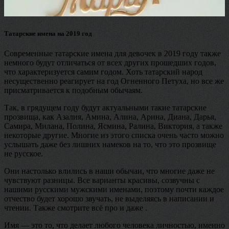
Татарские имена на 2019 год
Современные татарские имена для девочек в 2019 году также
немного будут отличаться от всех других прошедших годов,
что характеризуется самим годом. Хоть татарский народ
несущественно реагирует на год Огненного Петуха, но все же
присматривается к подобным обычаям.
Так, в грядущем году будут актуальными такие татарские
прозвища, как Азалия, Амина, Алина, Арина, Диана, Дарья,
Самира, Милана, Полина, Ясмина, Ралина, Виктория, а также
некоторые другие. Многие из этого списка очень часто можно
услышать даже без лишних намеков на то, что это прозвище
не русское.
Они настолько влились в наши обычаи, что многие даже не
чувствуют разницы. Все варианты красивы, созвучны с
нашими русскими мужскими именами, поэтому почти каждое
отчество будет хорошо звучать, не выделяясь в написании и
чтении. Также смотрите всё про и даже .
Имя — это то, что делает любого человека личностью, именно