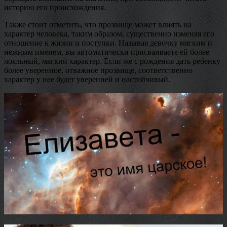
историю его происхождения.
Также стоит отметить, что прозвище может влиять на
характер человека, таким образом, существенно изменяя его
отношение к жизни и поступки. Называя девочку мягким и
нежным именем, вы автоматически присваиваете ей более
лояльный, мягкий характер. Если же с рождения дать ребенку
более уверенное, отважное прозвище, соответственно
характер у нее будет уверенней и настойчивый.