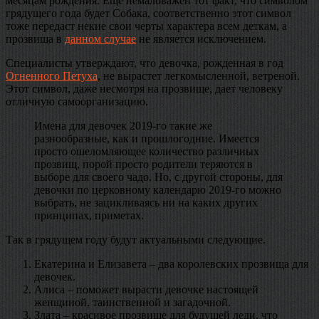
месяцам рождения. Еще немаловажен тот факт, что символом
грядущего года будет Собака, соответственно этот символ
тоже передаст некие свои черты характера всем деткам, а
прозвища в
данном случае
не является исключением.
Специалисты утверждают, что девочка, рожденная в год
Огненного Петуха
, не вырастет легкомысленной, ветреной.
Этот символ, даже несмотря на прозвище, дает человеку
отличную самоорганизацию.
Имена для девочек 2019-го такие же
разнообразные, как и прошлогодние. Имеется
просто ошеломляющее количество различных
прозвищ, порой просто родители теряются в
выборе для своего чадо. Но, с другой стороны, для
девочки по церковному календарю 2019-го можно
выбрать, не зацикливаясь ни на каких других
принципах, приметах.
Так в грядущем году будут актуальными следующие.
Екатерина и Елизавета – два королевских прозвища для
девочек.
Алиса – поможет вырасти девочке настоящей
женщиной, таинственной и загадочной.
Злата – красивое прозвище для будущей леди, что