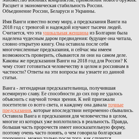
Расцвет и экономическая стабильность России.
Объединение России, Беларуси и Украины.
Имя Ванги известно всему миру, а предсказания Ванги на
2018 год с тревогой и надеждой изучают тысячи людей.
Считается, что эта
уникальная женщина
из Болгарии была
наделена чудесным даром предвидения: будущее она читала,
словно открытую книгу. Она оставила после себя
многочисленные предсказания, и сейчас мы имеем
возможность проверить, сбываются ли они на самом деле.
Каковы же предсказания Ванги на 2018 год для России? К
чему стоит готовиться человечеству в целом и россиянам в
частности? Ответы на эти вопросы вы узнаете из данной
статьи.
Ванга - легендарная предсказательница, получившая
всемирную славу. Ее способности до сих пор не удалось
объяснить с научной точки зрения. К ней приезжали
посетители со всего света, и каждому она давала
точные
предсказания
, которые впоследствии непременно сбывались.
Оставила Ванга и предсказания для человечества в целом,
многие из которых уже воплотились в реальность. Правда,
большая часть пророчеств имеет иносказательную форму,
поэтому очень часто понять, о чем говорила болгарская
пророчица, можно только после того, как случится