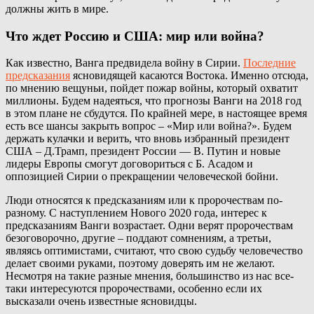
должны жить в мире.
Что ждет Россию и США: мир или война?
Как известно, Ванга предвидела войну в Сирии.
Последние
предсказания
ясновидящей касаются Востока. Именно отсюда,
по мнению вещуньи, пойдет пожар войны, который охватит
миллионы. Будем надеяться, что прогнозы Ванги на 2018 год
в этом плане не сбудутся. По крайней мере, в настоящее время
есть все шансы закрыть вопрос – «Мир или война?». Будем
держать кулачки и верить, что вновь избранный президент
США – Д.Трамп, президент России — В. Путин и новые
лидеры Европы смогут договориться с Б. Асадом и
оппозицией Сирии о прекращении человеческой бойни.
Люди относятся к предсказаниям или к пророчествам по-
разному. С наступлением Нового 2020 года, интерес к
предсказаниям Ванги возрастает. Одни верят пророчествам
безоговорочно, другие – поддают сомнениям, а третьи,
являясь оптимистами, считают, что свою судьбу человечество
делает своими руками, поэтому доверять им не желают.
Несмотря на такие разные мнения, большинство из нас все-
таки интересуются пророчествами, особенно если их
высказали очень известные ясновидцы.