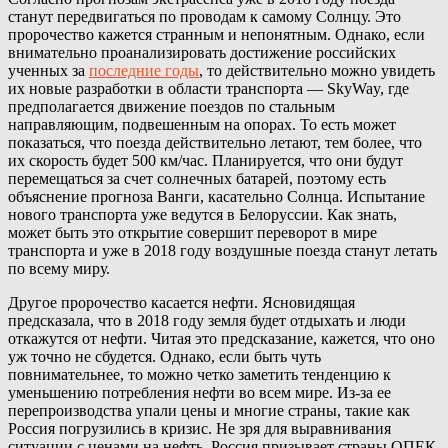
станут передвигаться по проводам к самому Солнцу. Это
пророчество кажется странным и непонятным. Однако, если
внимательно проанализировать достижение российских
ученных за
последние годы
, то действительно можно увидеть
их новые разработки в области транспорта — SkyWay, где
предполагается движение поездов по стальным
направляющим, подвешенным на опорах. То есть может
показаться, что поезда действительно летают, тем более, что
их скорость будет 500 км/час. Планируется, что они будут
перемещаться за счет солнечных батарей, поэтому есть
объяснение прогноза Ванги, касательно Солнца. Испытание
нового транспорта уже ведутся в Белоруссии. Как знать,
может быть это открытие совершит переворот в мире
транспорта и уже в 2018 году воздушные поезда станут летать
по всему миру.
Другое пророчество касается нефти. Ясновидящая
предсказала, что в 2018 году земля будет отдыхать и люди
откажутся от нефти. Читая это предсказание, кажется, что оно
уж точно не сбудется. Однако, если быть чуть
повнимательнее, то можно четко заметить тенденцию к
уменьшению потребления нефти во всем мире. Из-за ее
перепроизводства упали цены и многие страны, такие как
Россия погрузились в кризис. Не зря для выравнивания
ситуации с ценами на нефть, Россия призывает страны ОПЕК