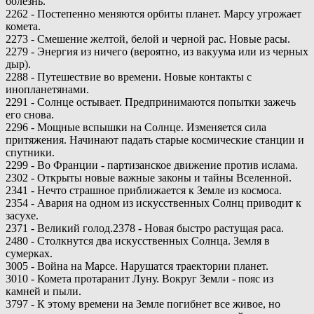
болезнь.
2262 - Постепенно меняются орбиты планет. Марсу угрожает
комета.
2273 - Смешение желтой, белой и черной рас. Новые расы.
2279 - Энергия из ничего (вероятно, из вакуума или из черных
дыр).
2288 - Путешествие во времени. Новые контакты с
инопланетянами.
2291 - Солнце остывает. Предпринимаются попытки зажечь
его снова.
2296 - Мощные вспышки на Солнце. Изменяется сила
притяжения. Начинают падать старые космические станции и
спутники.
2299 - Во Франции - партизанское движение против ислама.
2302 - Открыты новые важные законы и тайны Вселенной.
2341 - Нечто страшное приближается к Земле из космоса.
2354 - Авария на одном из искусственных Солнц приводит к
засухе.
2371 - Великий голод.2378 - Новая быстро растущая раса.
2480 - Столкнутся два искусственных Солнца. Земля в
сумерках.
3005 - Война на Марсе. Нарушатся траектории планет.
3010 - Комета протаранит Луну. Вокруг Земли - пояс из
камней и пыли.
3797 - К этому времени на Земле погибнет все живое, но