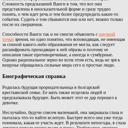
Сложность предсказаний Ванги в том, что все они
представлены в иносказательной форме и сразу трудно
понять, о чем идет речь и тем более предупредить какие-то
события. Судить о том сбываются они или нет, можно только
после их свершения.
Способности Ванги так и не смогли объяснить с
научной
точки
зрения, но одно понятно, что ясновидящая, не имеющая
за спиной какого-либо образования не могла, как следует
расшифровать приходящие к ней образы и поэтому ее
описания такие противоречивые, а иногда и сумбурные.
Однако рациональное зерно во всем этом есть, ведь не зря к
вещунье обращались сильные мира сего и простые люди.
Биографическая справка
Родилась будущая прорицательница в болгарской
крестьянской семье. Ее мать также исцеляла людей и
предсказывала будущее. Быть может этот ее дар перешел к
девочке.
Неслучайно, будучи совсем маленькой, она закрывала глаза и
пыталась что-то найти вслепую. Быстрее всего она уже тогда
понимала, какая ее участь ждет. В результате непогоды, в глаза
девочки попало много пыли и песка. Требовалось срочное