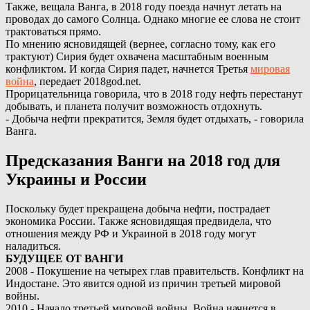
Также, вещала Ванга, в 2018 году поезда начнут летать на
проводах до самого Солнца. Однако многие ее слова не стоит
трактоваться прямо.
По мнению ясновидящей (вернее, согласно тому, как его
трактуют) Сирия будет охвачена масштабным военным
конфликтом. И когда Сирия падет, начнется Третья
мировая
война
, передает 2018god.net.
Прорицательница говорила, что в 2018 году нефть перестанут
добывать, и планета получит возможность отдохнуть.
- Добыча нефти прекратится, Земля будет отдыхать, - говорила
Ванга.
Предсказания Ванги на 2018 год для
Украины и России
Поскольку будет прекращена добыча нефти, пострадает
экономика России. Также ясновидящая предвидела, что
отношения между РФ и Украиной в 2018 году могут
наладиться.
БУДУЩЕЕ ОТ ВАНГИ
2008 - Покушение на четырех глав правительств. Конфликт на
Индостане. Это явится одной из причин третьей мировой
войны.
2010 - Начало третьей мировой войны. Война начнется в