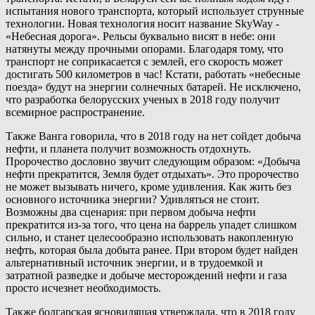
испытания нового транспорта, который использует струнные
технологии. Новая технология носит название SkyWay -
«Небесная дорога». Рельсы буквально висят в небе: они
натянуты между прочными опорами. Благодаря тому, что
транспорт не соприкасается с землей, его скорость может
достигать 500 километров в час! Кстати, работать «небесные
поезда» будут на энергии солнечных батарей. Не исключено,
что разработка белорусских ученых в 2018 году получит
всемирное распространение.
Также Ванга говорила, что в 2018 году на нет сойдет добыча
нефти, и планета получит возможность отдохнуть.
Пророчество дословно звучит следующим образом: «Добыча
нефти прекратится, Земля будет отдыхать». Это пророчество
не может вызывать ничего, кроме удивления. Как жить без
основного источника энергии? Удивляться не стоит.
Возможны два сценария: при первом добыча нефти
прекратится из-за того, что цена на баррель упадет слишком
сильно, и станет целесообразно использовать накопленную
нефть, которая была добыта ранее. При втором будет найден
альтернативный источник энергии, и в трудоемкой и
затратной разведке и добыче месторождений нефти и газа
просто исчезнет необходимость.
Также болгарская ясновидящая утверждала, что в 2018 году