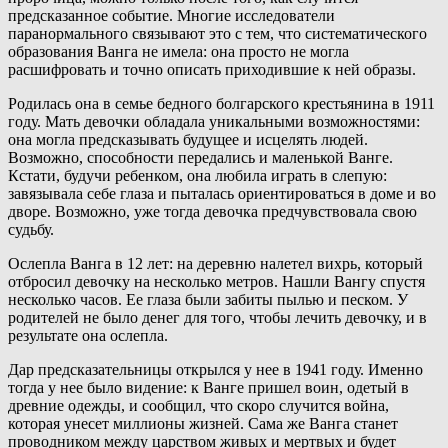
предсказанное событие. Многие исследователи
паранормального связывают это с тем, что систематического
образования Ванга не имела: она просто не могла
расшифровать и точно описать приходившие к ней образы.
Родилась она в семье бедного болгарского крестьянина в 1911
году. Мать девочки обладала уникальными возможностями:
она могла предсказывать будущее и исцелять людей.
Возможно, способности передались и маленькой Ванге.
Кстати, будучи ребенком, она любила играть в слепую:
завязывала себе глаза и пыталась ориентироваться в доме и во
дворе. Возможно, уже тогда девочка предчувствовала свою
судьбу.
Ослепла Ванга в 12 лет: на деревню налетел вихрь, который
отбросил девочку на несколько метров. Нашли Вангу спустя
несколько часов. Ее глаза были забиты пылью и песком. У
родителей не было денег для того, чтобы лечить девочку, и в
результате она ослепла.
Дар предсказательницы открылся у нее в 1941 году. Именно
тогда у нее было видение: к Ванге пришел воин, одетый в
древние одежды, и сообщил, что скоро случится война,
которая унесет миллионы жизней. Сама же Ванга станет
проводником между царством живых и мертвых и будет