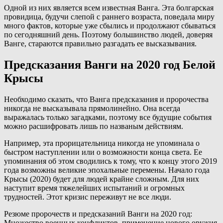
Одной из них является всем известная Ванга. Эта болгарская
провидица, будучи слепой с раннего возраста, поведала миру
много фактов, которые уже сбылись и продолжают сбываться
по сегодняшний день. Поэтому большинство людей, доверяя
Ванге, стараются правильно разгадать ее высказывания.
Предсказания Ванги на 2020 год Белой
Крысы
Необходимо сказать, что Ванга предсказания и пророчества
никогда не высказывала прямолинейно. Она всегда
выражалась только загадками, поэтому все будущие события
можно расшифровать лишь по названым действиям.
Например, эта прорицательница никогда не упоминала о
быстром наступлении или о возможности конца света. Ее
упоминания об этом сводились к тому, что к концу этого 2019
года возможны великие эпохальные перемены. Начало года
Крысы (2020) будет для людей крайне сложным. Для них
наступит время тяжелейших испытаний и огромных
трудностей. Этот кризис переживут не все люди.
Резюме пророчеств и предсказаний Ванги на 2020 год:
Множество военных конфликтов, применение нового оружия.