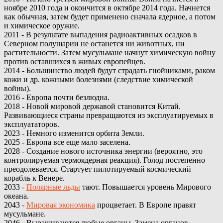
ноябре 2010 года и окончится в октябре 2014 года. Начнется
как обычная, затем будет применено сначала ядерное, а потом
и химическое оружие.
2011 - В результате выпадения радиоактивных осадков в
Северном полушарии не останется ни животных, ни
растительности. Затем мусульмане начнут химическую войну
против оставшихся в живых европейцев.
2014 - Большинство людей будут страдать гнойниками, раком
кожи и др. кожными болезнями (следствие химической
войны).
2016 - Европа почти безлюдна.
2018 - Новой мировой державой становится Китай.
Развивающиеся страны превращаются из эксплуатируемых в
эксплуататоров.
2023 - Немного изменится орбита Земли.
2025 - Европа все еще мало заселена.
2028 - Создание нового источника энергии (вероятно, это
контролируемая термоядерная реакция). Голод постепенно
преодолевается. Стартует пилотируемый космический
корабль к Венере.
2033 -
Полярные льды
тают. Повышается уровень Мирового
океана.
2043 -
Мировая экономика
процветает. В Европе правят
мусульмане.
2046 - Выращиваются любые органы. Замена органов