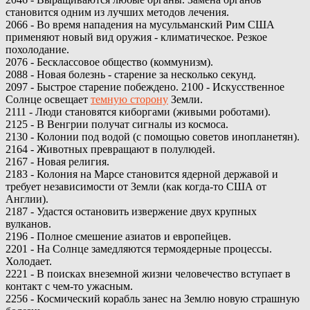
становится одним из лучших методов лечения.
2066 - Во время нападения на мусульманский Рим США
применяют новый вид оружия - климатическое. Резкое
похолодание.
2076 - Бесклассовое общество (коммунизм).
2088 - Новая болезнь - старение за несколько секунд.
2097 - Быстрое старение побеждено. 2100 - Искусственное
Солнце освещает
темную сторону
Земли.
2111 - Люди становятся киборгами (живыми роботами).
2125 - В Венгрии получат сигналы из космоса.
2130 - Колонии под водой (с помощью советов инопланетян).
2164 - Животных превращают в полулюдей.
2167 - Новая религия.
2183 - Колония на Марсе становится ядерной державой и
требует независимости от Земли (как когда-то США от
Англии).
2187 - Удастся остановить извержение двух крупных
вулканов.
2196 - Полное смешение азиатов и европейцев.
2201 - На Солнце замедляются термоядерные процессы.
Холодает.
2221 - В поисках внеземной жизни человечество вступает в
контакт с чем-то ужасным.
2256 - Космический корабль занес на Землю новую страшную