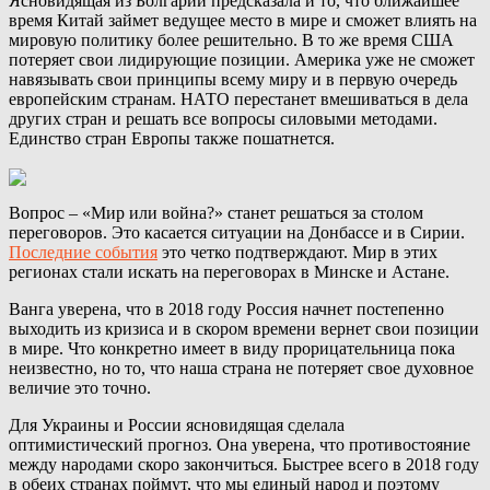
Ясновидящая из Болгарии предсказала и то, что ближайшее
время Китай займет ведущее место в мире и сможет влиять на
мировую политику более решительно. В то же время США
потеряет свои лидирующие позиции. Америка уже не сможет
навязывать свои принципы всему миру и в первую очередь
европейским странам. НАТО перестанет вмешиваться в дела
других стран и решать все вопросы силовыми методами.
Единство стран Европы также пошатнется.
Вопрос – «Мир или война?» станет решаться за столом
переговоров. Это касается ситуации на Донбассе и в Сирии.
Последние события
это четко подтверждают. Мир в этих
регионах стали искать на переговорах в Минске и Астане.
Ванга уверена, что в 2018 году Россия начнет постепенно
выходить из кризиса и в скором времени вернет свои позиции
в мире. Что конкретно имеет в виду прорицательница пока
неизвестно, но то, что наша страна не потеряет свое духовное
величие это точно.
Для Украины и России ясновидящая сделала
оптимистический прогноз. Она уверена, что противостояние
между народами скоро закончиться. Быстрее всего в 2018 году
в обеих странах поймут, что мы единый народ и поэтому