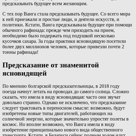
предсказывать будущее всем желающим.
С тех пор Ванга стала предсказывать будущее. Со всего мира
к ней приезжали и простые люди, и деятели искусств, и
политики. Кстати, Ванга предсказывала будущее при помощи
обычного рафинада: прежде чем приходить на прием,
необходимо было подержать под подушкой несколько
кусочков сахара. За годы практики ясновидящую посетили
более двух миллионов человек, которые привезли почти 2
тонны рафинада!
Предсказание от знаменитой
ясновидящей
По мнению болгарской предсказательницы, в 2018 году
поезда начнут летать на проводах до самого солнца. Сложно
сказать, что имела в виду ясновидящая: часто они звучат
довольно странно. Однако не исключено, что предсказание
следует трактовать в переносном смысле: возможно, будут
изобретены новые типы двигателей, работающих на
солнечной энергии, которые значительно упростят полеты в
космос. Но вполне возможно, что Ванга имела в виду
изобретение принципиально нового вида общественного
транспорта. Кстати, в Беларуси сейчас полным ходом идут