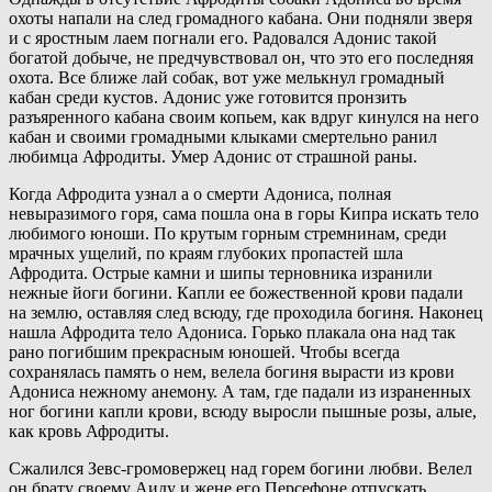
охоты напали на след громадного кабана. Они подняли зверя
и с яростным лаем погнали его. Радовался Адонис такой
богатой добыче, не предчувствовал он, что это его последняя
охота. Все ближе лай собак, вот уже мелькнул громадный
кабан среди кустов. Адонис уже готовится пронзить
разъяренного кабана своим копьем, как вдруг кинулся на него
кабан и своими громадными клыками смертельно ранил
любимца Афродиты. Умер Адонис от страшной раны.
Когда Афродита узнал а о смерти Адониса, полная
невыразимого горя, сама пошла она в горы Кипра искать тело
любимого юноши. По крутым горным стремнинам, среди
мрачных ущелий, по краям глубоких пропастей шла
Афродита. Острые камни и шипы терновника изранили
нежные йоги богини. Капли ее божественной крови падали
на землю, оставляя след всюду, где проходила богиня. Наконец
нашла Афродита тело Адониса. Горько плакала она над так
рано погибшим прекрасным юношей. Чтобы всегда
сохранялась память о нем, велела богиня вырасти из крови
Адониса нежному анемону. А там, где падали из израненных
ног богини капли крови, всюду выросли пышные розы, алые,
как кровь Афродиты.
Сжалился Зевс-громовержец над горем богини любви. Велел
он брату своему Аиду и жене его Персефоне отпускать