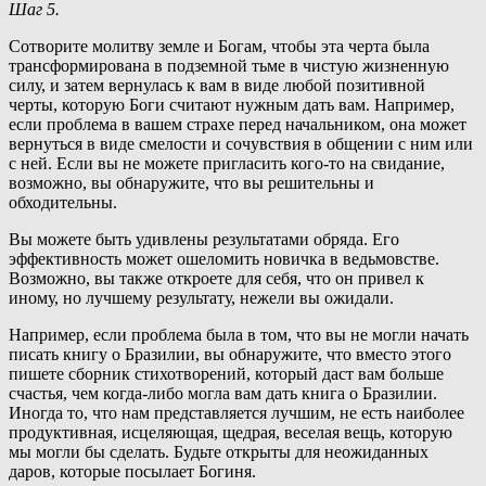
Шаг 5.
Сотворите молитву земле и Богам, чтобы эта черта была
трансформирована в подземной тьме в чистую жизненную
силу, и затем вернулась к вам в виде любой позитивной
черты, которую Боги считают нужным дать вам. Например,
если проблема в вашем страхе перед начальником, она может
вернуться в виде смелости и сочувствия в общении с ним или
с ней. Если вы не можете пригласить кого-то на свидание,
возможно, вы обнаружите, что вы решительны и
обходительны.
Вы можете быть удивлены результатами обряда. Его
эффективность может ошеломить новичка в ведьмовстве.
Возможно, вы также откроете для себя, что он привел к
иному, но лучшему результату, нежели вы ожидали.
Например, если проблема была в том, что вы не могли начать
писать книгу о Бразилии, вы обнаружите, что вместо этого
пишете сборник стихотворений, который даст вам больше
счастья, чем когда-либо могла вам дать книга о Бразилии.
Иногда то, что нам представляется лучшим, не есть наиболее
продуктивная, исцеляющая, щедрая, веселая вещь, которую
мы могли бы сделать. Будьте открыты для неожиданных
даров, которые посылает Богиня.