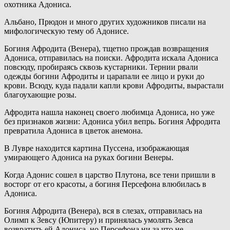
охотника Адониса.
Альбано, Прюдон и много других художников писали на
мифологическую тему об Адонисе.
Богиня Афродита (Венера), тщетно прождав возвращения
Адониса, отправилась на поиски. Афродита искала Адониса
повсюду, пробираясь сквозь кустарники. Тернии рвали
одежды богини Афродиты и царапали ее лицо и руки до
крови. Всюду, куда падали капли крови Афродиты, вырастали
благоухающие розы.
Афродита нашла наконец своего любимца Адониса, но уже
без признаков жизни: Адониса убил вепрь. Богиня Афродита
превратила Адониса в цветок анемона.
В Лувре находится картина Пуссена, изображающая
умирающего Адониса на руках богини Венеры.
Когда Адонис сошел в царство Плутона, все тени пришли в
восторг от его красоты, а богиня Персефона влюбилась в
Адониса.
Богиня Афродита (Венера), вся в слезах, отправилась на
Олимп к Зевсу (Юпитеру) и принялась умолять Зевса
возвратить ей Адониса, но Персефона ни за что не