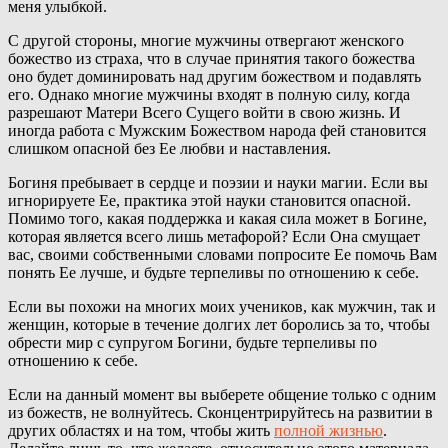
меня улыбкой.
С другой стороны, многие мужчины отвергают женского
божество из страха, что в случае принятия такого божества
оно будет доминировать над другим божеством и подавлять
его. Однако многие мужчины входят в полную силу, когда
разрешают Матери Всего Сущего войти в свою жизнь. И
иногда работа с Мужским Божеством народа фей становится
слишком опасной без Ее любви и наставления.
Богиня пребывает в сердце и поэзии и науки магии. Если вы
игнорируете Ее, практика этой науки становится опасной.
Помимо того, какая поддержка и какая сила может в Богине,
которая является всего лишь метафорой? Если Она смущает
вас, своими собственными словами попросите Ее помочь Вам
понять Ее лучше, и будьте терпеливы по отношению к себе.
Если вы похожи на многих моих учеников, как мужчин, так и
женщин, которые в течение долгих лет боролись за то, чтобы
обрести мир с супругом Богини, будьте терпеливы по
отношению к себе.
Если на данный момент вы выберете общение только с одним
из божеств, не волнуйтесь. Сконцентрируйтесь на развитии в
других областях и на том, чтобы жить
полной жизнью
.