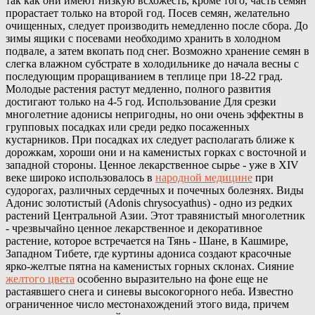
так как они имеют низкую всхожесть, кроме того, часть семян
прорастает только на второй год. Посев семян, желательно
очищенных, следует производить немедленно после сбора. До
зимы ящики с посевами необходимо хранить в холодном
подвале, а затем вкопать под снег. Возможно хранение семян в
слегка влажном субстрате в холодильнике до начала весны с
последующим проращиванием в теплице при 18-22 град.
Молодые растения растут медленно, полного развития
достигают только на 4-5 год. Использование Для срезки
многолетние адонисы непригодны, но они очень эффектны в
групповых посадках или среди редко посаженных
кустарников. При посадках их следует располагать ближе к
дорожкам, хороши они и на каменистых горках с восточной и
западной стороны. Ценное лекарственное сырье - уже в XIV
веке широко использовалось в
народной медицине
при
судорогах, различных сердечных и почечных болезнях. Виды
Адонис золотистый (Adonis chrysocyathus) - одно из редких
растений Центральной Азии. Этот травянистый многолетник
- чрезвычайно ценное лекарственное и декоративное
растение, которое встречается на Тянь - Шане, в Кашмире,
Западном Тибете, где куртины адониса создают красочные
ярко-желтые пятна на каменистых горных склонах. Сияние
желтого цвета
особенно выразительно на фоне еще не
растаявшего снега и синевы высокогорного неба. Известно
ограниченное число местонахождений этого вида, причем