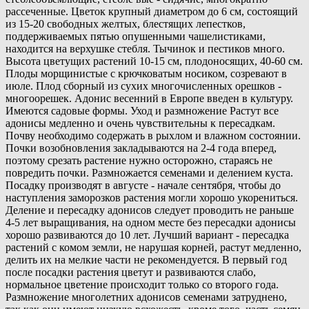
рассеченные. Цветок крупный диаметром до 6 см, состоящий
из 15-20 свободных желтых, блестящих лепестков,
поддерживаемых пятью опушенными чашелистиками,
находится на верхушке стебля. Тычинок и пестиков много.
Высота цветущих растений 10-15 см, плодоносящих, 40-60 см.
Плоды морщинистые с крючковатым носиком, созревают в
июле. Плод сборный из сухих многочисленных орешков -
многоорешек. Адонис весенний в Европе введен в культуру.
Имеются садовые формы. Уход и размножение Растут все
адонисы медленно и очень чувствительны к пересадкам.
Почву необходимо содержать в рыхлом и влажном состоянии.
Почки возобновления закладываются на 2-4 года вперед,
поэтому срезать растение нужно осторожно, стараясь не
повредить почки. Размножается семенами и делением куста.
Посадку производят в августе - начале сентября, чтобы до
наступления заморозков растения могли хорошо укорениться.
Деление и пересадку адонисов следует проводить не раньше
4-5 лет выращивания, на одном месте без пересадки адонисы
хорошо развиваются до 10 лет. Лучший вариант - пересадка
растений с комом земли, не нарушая корней, растут медленно,
делить их на мелкие части не рекомендуется. В первый год
после посадки растения цветут и развиваются слабо,
нормальное цветение происходит только со второго года.
Размножение многолетних адонисов семенами затруднено,