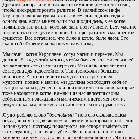
Древних изобразили в них жестокими или демоническими,
чтобы дискредитировать религию. В валлийском мифе
Керридвен варила травы в котле в течение одного года и
одного дня. Когда минул один год и один день, в ее котле
появились три капли, которые дали поэту Гвиону Баху умение
прорицать и все другие знания. Он превратился в магическое
существо. Все остальное, что было в котле, было ядом. Это
сказка об обучении кельтскому шаманизму.
Мы сами - котел Керридвен, сосуд магии и перемен. Мы
должны быть достойны того, чтобы быть ее котлом, ее чашей
наслаждений, ее сосудом перемен. Магия Богини не будет
сотворена для недостойного. Так происходит большое
очищение. А чтобы очиститься для этих трех капель
мудрости, поэзии и магии, мы должны освободить себя от
эмоциональных, душевных и психологических ядов, которые
тоже находятся в котле. Каждый из нас является своим
собственным изначальным магическим инструментом, и,
будучи таковым, должен стать достойным инструментом.
Я употребляю слово "
достойный
" не в его сковывающем,
осуждающем, подавляющем значении, в котором оно обычно
используется, поэтому, пожалуйста, не отворачивайтесь от
этих страниц, и не чувствуйте себя неполноценным или
виновным в чем-то. Это религия любящей доброты. Частично