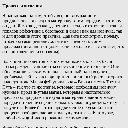
Процесс изменения
Я настаиваю на том, чтобы вы, по возможности,
продвигались вперед по материалу в том порядке, в котором
он дан. Я также делала ударение на том, что этот пошаговый
порядок эффективен, безопасен и силен как для новичка, так
и для продвинутого практика. Давайте посмотрим, почему,
чтобы вы сами решили, хотите вы следовать моим
предложениям или нет (даже если
каждый
из вас считает, что
он – исключение из правила).
Большинство адептов в моих новичковых классах были
вознаграждены с лихвой за свое смирение и терпение. Они
обнаружили залежи материала, который надо выучить,
проблемы, чей вызов надо принять, и личный рост, которого
надо достичь. Магия фей уникальна – Викка не есть Третий
Путь – так что те же этапы, которые необходимы новичку,
нужны и продвинутым магам, которым я настоятельно
предлагаю продолжить изучать материал в данном мною
порядке в течение еще нескольких уроков и увидеть, что у вас
получится. Более быстрое продвижение не ускорит этот
процесс; наоборот, заставит вас упустить его. К тому же,
любой стоящий мастер начинал с самых азов.
Волшебная Традиция также требует больших техник