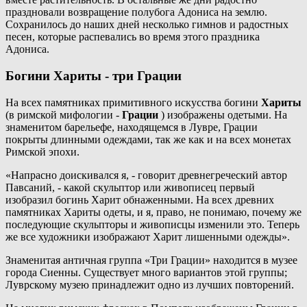
праздновали возвращение полубога Адониса на землю.
Сохранилось до наших дней несколько гимнов и радостных
песен, которые распевались во время этого праздника
Адониса.
Богини Хариты - три Грации
На всех памятниках примитивного искусства богини
Хариты
(в римской мифологии -
Грации
) изображены одетыми. На
знаменитом барельефе, находящемся в Лувре, Грации
покрыты длинными одеждами, так же как и на всех монетах
Римской эпохи.
«Напрасно доискивался я, - говорит древнегреческий автор
Павсаний, - какой скульптор или живописец первый
изобразил богинь Харит обнаженными. На всех древних
памятниках Хариты одеты, и я, право, не понимаю, почему же
последующие скульпторы и живописцы изменили это. Теперь
же все художники изображают Харит лишенными одежды».
Знаменитая античная группа «Три Грации» находится в музее
города Сиенны. Существует много вариантов этой группы;
Луврскому музею принадлежит одно из лучших повторений.