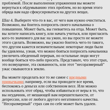
проблемой. После выполнения упражнения вы можете
вернуться к обдумыванию этих проблем, но во время этого
обряда вам надо сфокусироваться на других вещах.
Шаг
4. Выберите что-то в вас, от чего вам нужно очиститься.
Возможно, вы боитесь попросить своего начальника о
повышении. Может быть, вы гневаетесь на отца. Может быть,
вы хотите написать книгу, или начать учиться, или пригласить
кого-то значимого для вас на ужин, но вы просто не можете
этого сделать. Возможно, вы ужасно боитесь чего-то такого,
что другим кажется незначительным: некоторые люди были
бы удивлены, узнав, что можно бояться попросить начальника
увеличить обеденный перерыв, но остальные люди могут
вообще бояться что-либо просить. Представьте, что этот страх,
это возмущение, эта скованность, или этот "несоразмерный"
ужас смываются в землю.
Вы можете проделать все то же самое с
вредными
привычками
; например, если вы проводите все время,
беспокоясь о деньгах или собственном весе. Или можно
использовать этот обряд, чтобы избавиться от веры в то, что
вы неудачник, от мешающей вам нерешительности, от
депрессии, или от любого другого негативного качества.
"Несоразмерный" страх сам по себе может быть удален.