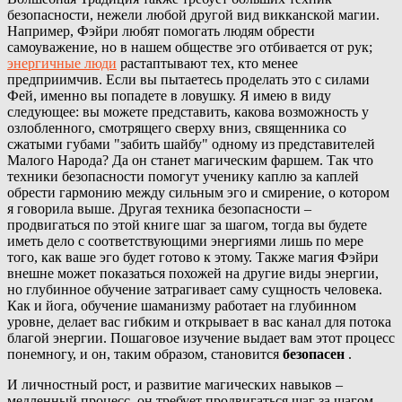
безопасности, нежели любой другой вид викканской магии.
Например, Фэйри любят помогать людям обрести
самоуважение, но в нашем обществе эго отбивается от рук;
энергичные люди
растаптывают тех, кто менее
предприимчив. Если вы пытаетесь проделать это с силами
Фей, именно вы попадете в ловушку. Я имею в виду
следующее: вы можете представить, какова возможность у
озлобленного, смотрящего сверху вниз, священника со
сжатыми губами "забить шайбу" одному из представителей
Малого Народа? Да он станет магическим фаршем. Так что
техники безопасности помогут ученику каплю за каплей
обрести гармонию между сильным эго и смирение, о котором
я говорила выше. Другая техника безопасности –
продвигаться по этой книге шаг за шагом, тогда вы будете
иметь дело с соответствующими энергиями лишь по мере
того, как ваше эго будет готово к этому. Также магия Фэйри
внешне может показаться похожей на другие виды энергии,
но глубинное обучение затрагивает саму сущность человека.
Как и йога, обучение шаманизму работает на глубинном
уровне, делает вас гибким и открывает в вас канал для потока
благой энергии. Пошаговое изучение выдает вам этот процесс
понемногу, и он, таким образом, становится
безопасен
.
И личностный рост, и развитие магических навыков –
медленный процесс, он требует продвигаться шаг за шагом.