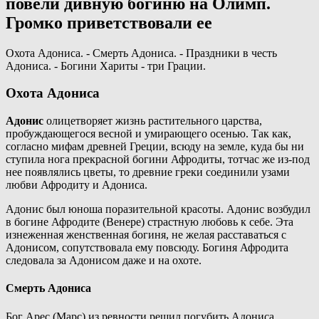
повели дивную богиню на Олимп.
Громко приветствовали ее
Охота Адониса. - Смерть Адониса. - Праздники в честь
Адониса. - Богини Хариты - три Грации.
Охота Адониса
Адонис
олицетворяет жизнь растительного царства,
пробуждающегося весной и умирающего осенью. Так как,
согласно мифам древней Греции, всюду на земле, куда бы ни
ступила нога прекрасной богини Афродиты, тотчас же из-под
нее появлялись цветы, то древние греки соединили узами
любви Афродиту и Адониса.
Адонис был юноша поразительной красоты. Адонис возбудил
в богине Афродите (Венере) страстную любовь к себе. Эта
изнеженная женственная богиня, не желая расставаться с
Адонисом, сопутствовала ему повсюду. Богиня Афродита
следовала за Адонисом даже и на охоте.
Смерть Адониса
Бог Арес (Марс) из ревности решил погубить Адониса.