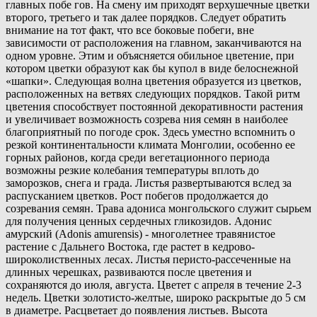
главных побе гов. На смену им приходят верхушечные цветки
второго, третьего и так далее порядков. Следует обратить
внимание на тот факт, что все боковые побеги, вне
зависимости от расположения на главном, заканчиваются на
одном уровне. Этим и объясняется обильное цветение, при
котором цветки образуют как бы купол в виде белоснежной
«шапки». Следующая волна цветения образуется из цветков,
расположенных на ветвях следующих порядков. Такой ритм
цветения способствует постоянной декоративности растения
и увеличивает возможность созрева ния семян в наиболее
благоприятный по погоде срок. Здесь уместно вспомнить о
резкой континентальности климата Монголии, особенно ее
горных районов, когда среди вегетационного периода
возможны резкие колебания температуры вплоть до
заморозков, снега и града. Листья развертываются вслед за
распусканием цветков. Рост побегов продолжается до
созревания семян. Трава адониса монгольского служит сырьем
для получения ценных сердечных гликозидов. Адонис
амурский (Adonis amurensis) - многолетнее травянистое
растение с Дальнего Востока, где растет в кедрово-
широколиственных лесах. Листья перисто-рассеченные на
длинных черешках, развиваются после цветения и
сохраняются до июля, августа. Цветет с апреля в течение 2-3
недель. Цветки золотисто-желтые, широко раскрытые до 5 см
в диаметре. Расцветает до появления листьев. Высота