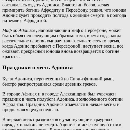
соглашалась отдать Адониса. Властелин богов, желая
примирить богинь Афродиту и Персефону, решил, что юноша
Адонис будет проводить полгода в жилище смерти, а полгода
на земле с Афродитой.
Миф об Адонисе
, напоминающий миф о Персефоне, может
быть объяснен следующим образом: зима, время года, когда
растительное царство умирает или засыпает, есть то время,
когда Адонис пребывает с Персефоной; наступает весна, все
оживает, прекрасный юноша вновь возвращается к богине
красоты.
Праздники в честь Адониса
Культ Адониса, перенесенный из Сирии финикийцами,
быстро распространился среди древних греков.
В городе Афинах и в городе Александрии был учрежден
праздник в честь полубога Адониса, возлюбленного богини
Афродиты. Праздник Адониса отмечался в начале весны и
продолжался целую неделю.
В первый день праздника все участвующие в траурных
одеждах оплакивали смерть Адониса и исчезнувшую с ним
вместе растительность. В остальные же дни радостно