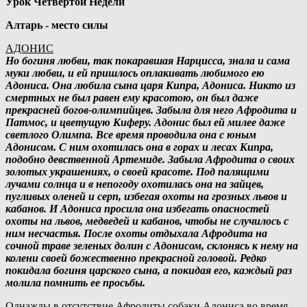
Урок Четвертой Недели
Алтарь - место силы
АДОНИС
Но богиня любви, так покаравшая Нарцисса, знала и сама
муки любви, и ей пришлось оплакивать любимого ею
Адониса. Она любила сына царя Кипра, Адониса. Никто из
смертных не был равен ему красотою, он был даже
прекрасней богов-олимпийцев. Забыла для него Афродита и
Патмос, и цветущую Киферу. Адонис был ей милее даже
светлого Олимпа. Все время проводила она с юным
Адонисом. С ним охотилась она в горах и лесах Кипра,
подобно девственной Артемиде. Забыла Афродита о своих
золотых украшениях, о своей красоте. Под палящими
лучами солнца и в непогоду охотилась она на зайцев,
пугливых оленей и серп, избегая охоты на грозных львов и
кабанов. И Адониса просила она избегать опасностей
охоты на львов, медведей и кабанов, чтобы не случилось с
ним несчастья. После охоты отдыхала Афродита на
сочной траве зеленых долин с Адонисом, склонясь к нему на
колени своей божественно прекрасной головой. Редко
покидала богиня царского сына, а покидая его, каждый раз
молила помнить ее просьбы.
Однажды в отсутствие Афродиты собаки Адониса во время