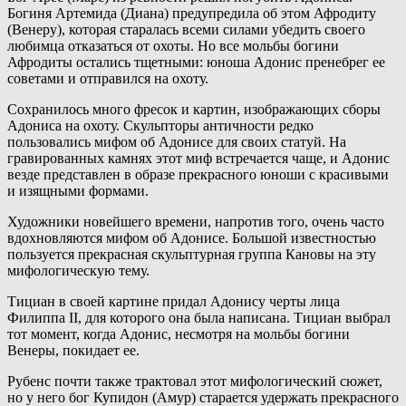
Богиня Артемида (Диана) предупредила об этом Афродиту
(Венеру), которая старалась всеми силами убедить своего
любимца отказаться от охоты. Но все мольбы богини
Афродиты остались тщетными: юноша Адонис пренебрег ее
советами и отправился на охоту.
Сохранилось много фресок и картин, изображающих сборы
Адониса на охоту. Скульпторы античности редко
пользовались мифом об Адонисе для своих статуй. На
гравированных камнях этот миф встречается чаще, и Адонис
везде представлен в образе прекрасного юноши с красивыми
и изящными формами.
Художники новейшего времени, напротив того, очень часто
вдохновляются мифом об Адонисе. Большой известностью
пользуется прекрасная скульптурная группа Кановы на эту
мифологическую тему.
Тициан в своей картине придал Адонису черты лица
Филиппа II, для которого она была написана. Тициан выбрал
тот момент, когда Адонис, несмотря на мольбы богини
Венеры, покидает ее.
Рубенс почти также трактовал этот мифологический сюжет,
но у него бог Купидон (Амур) старается удержать прекрасного