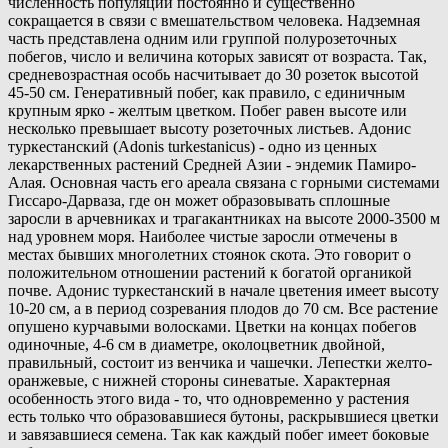
численность популяций постоянно и существенно
сокращается в связи с вмешательством человека. Надземная
часть представлена одним или группой полурозеточных
побегов, число и величина которых зависят от возраста. Так,
средневозрастная особь насчитывает до 30 розеток высотой
45-50 см. Генеративный побег, как правило, с единичным
крупным ярко - желтым цветком. Побег равен высоте или
несколько превышает высоту розеточных листьев. Адонис
туркестанский (Adonis turkestanicus) - одно из ценных
лекарственных растений Средней Азии - эндемик Памиро-
Алая. Основная часть его ареала связана с горными системами
Гиссаро-Дарваза, где он может образовывать сплошные
заросли в арчевниках и трагакантниках на высоте 2000-3500 м
над уровнем моря. Наиболее чистые заросли отмечены в
местах бывших многолетних стоянок скота. Это говорит о
положительном отношении растений к богатой органикой
почве. Адонис туркестанский в начале цветения имеет высоту
10-20 см, а в период созревания плодов до 70 см. Все растение
опушено курчавыми волосками. Цветки на концах побегов
одиночные, 4-6 см в диаметре, околоцветник двойной,
правильный, состоит из венчика и чашечки. Лепестки желто-
оранжевые, с нижней стороны синеватые. Характерная
особенность этого вида - то, что одновременно у растения
есть только что образовавшиеся бутоны, раскрывшиеся цветки
и завязавшиеся семена. Так как каждый побег имеет боковые