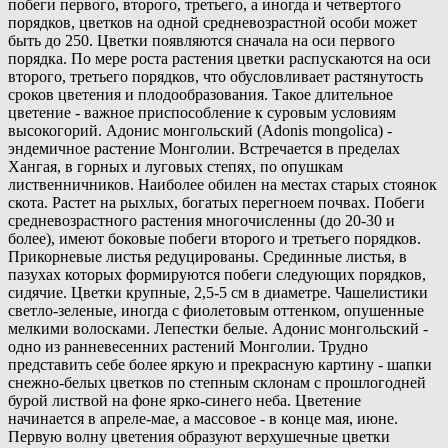
побеги первого, второго, третьего, а иногда и четвертого
порядков, цветков на одной средневозрастной особи может
быть до 250. Цветки появляются сначала на оси первого
порядка. По мере роста растения цветки распускаются на оси
второго, третьего порядков, что обусловливает растянутость
сроков цветения и плодообразования. Такое длительное
цветение - важное приспособление к суровым условиям
высокогорий. Адонис монгольский (Adonis mongolica) -
эндемичное растение Монголии. Встречается в пределах
Хангая, в горных и луговых степях, по опушкам
лиственничников. Наиболее обилен на местах старых стоянок
скота. Растет на рыхлых, богатых перегноем почвах. Побеги
средневозрастного растения многочисленны (до 20-30 и
более), имеют боковые побеги второго и третьего порядков.
Прикорневые листья редуцированы. Срединные листья, в
пазухах которых формируются побеги следующих порядков,
сидячие. Цветки крупные, 2,5-5 см в диаметре. Чашелистики
светло-зеленые, иногда с фиолетовым оттенком, опушенные
мелкими волосками. Лепестки белые. Адонис монгольский -
одно из ранневесенних растений Монголии. Трудно
представить себе более яркую и прекрасную картину - шапки
снежно-белых цветков по степным склонам с прошлогодней
бурой листвой на фоне ярко-синего неба. Цветение
начинается в апреле-мае, а массовое - в конце мая, июне.
Первую волну цветения образуют верхушечные цветки