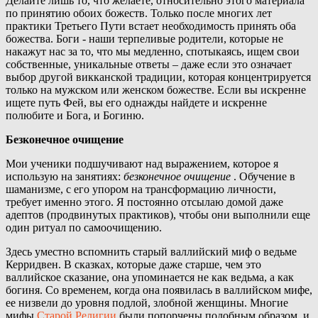
Делайте лишь то, что желаете, относительно этого материала
по принятию обоих божеств. Только после многих лет
практики Третьего Пути встает необходимость принять оба
божества. Боги - наши терпеливые родители, которые не
накажут нас за то, что мы медленно, спотыкаясь, ищем свои
собственные, уникальные ответы – даже если это означает
выбор другой викканской традиции, которая концентрируется
только на мужском или женском божестве. Если вы искренне
ищете путь Фей, вы его однажды найдете и искренне
полюбите и Бога, и Богиню.
Безконечное очищение
Мои ученики подшучивают над выражением, которое я
использую на занятиях:
безконечное очищение
. Обучение в
шаманизме, с его упором на трансформацию личности,
требует именно этого. Я постоянно отсылаю домой даже
адептов (продвинутых практиков), чтобы они выполнили еще
один ритуал по самоочищению.
Здесь уместно вспомнить старый валлийский миф о ведьме
Керридвен. В сказках, которые даже старше, чем это
валлийское сказание, она упоминается не как ведьма, а как
богиня. Со временем, когда она появилась в валлийском мифе,
ее низвели до уровня подлой, злобной женщины. Многие
мифы
Старой Религии
были попорчены подобным образом, и