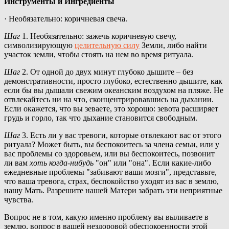
Инструменты и Ингредиенты
· Необязательно: коричневая свеча.
Шаг
1. Необязательно: зажечь коричневую свечу,
символизирующую
целительную силу
Земли, либо найти
участок земли, чтобы стоять на нем во время ритуала.
Шаг
2. От одной до двух минут глубоко дышите – без
демонстративности, просто глубоко, естественно дышите, как
если бы вы дышали свежим океанским воздухом на пляже. Не
отвлекайтесь ни на что, сконцентрировавшись на дыхании.
Если окажется, что вы зеваете, это хорошо: зевота расширяет
грудь и горло, так что дыхание становится свободным.
Шаг
3. Есть ли у вас тревоги, которые отвлекают вас от этого
ритуала? Может быть, вы беспокоитесь за члена семьи, или у
вас проблемы со здоровьем, или вы беспокоитесь, позвонит
ли вам
хоть когда-нибудь
"он" или "она". Если какие-либо
ежедневные проблемы "забивают ваши мозги", представьте,
что ваша тревога, страх, беспокойство уходят из вас в землю,
нашу Мать. Разрешите нашей Матери забрать эти неприятные
чувства.
Вопрос не в том, какую именно проблему вы выливаете в
землю, вопрос в вашей нездоровой обеспокоенности этой