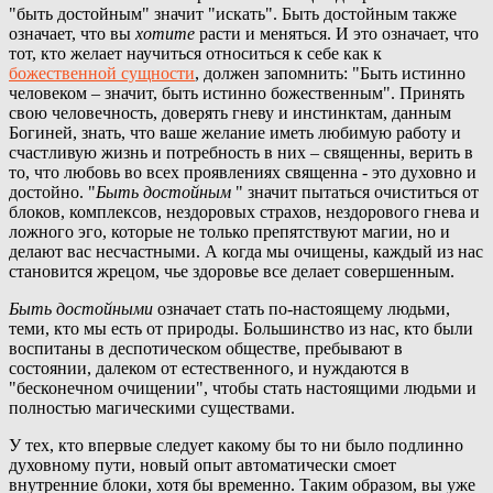
"быть достойным" значит "искать". Быть достойным также
означает, что вы
хотите
расти и меняться. И это означает, что
тот, кто желает научиться относиться к себе как к
божественной сущности
, должен запомнить: "Быть истинно
человеком – значит, быть истинно божественным". Принять
свою человечность, доверять гневу и инстинктам, данным
Богиней, знать, что ваше желание иметь любимую работу и
счастливую жизнь и потребность в них – священны, верить в
то, что любовь во всех проявлениях священна - это духовно и
достойно. "
Быть достойным
" значит пытаться очиститься от
блоков, комплексов, нездоровых страхов, нездорового гнева и
ложного эго, которые не только препятствуют магии, но и
делают вас несчастными. А когда мы очищены, каждый из нас
становится жрецом, чье здоровье все делает совершенным.
Быть достойными
означает стать по-настоящему людьми,
теми, кто мы есть от природы. Большинство из нас, кто были
воспитаны в деспотическом обществе, пребывают в
состоянии, далеком от естественного, и нуждаются в
"бесконечном очищении", чтобы стать настоящими людьми и
полностью магическими существами.
У тех, кто впервые следует какому бы то ни было подлинно
духовному пути, новый опыт автоматически смоет
внутренние блоки, хотя бы временно. Таким образом, вы уже