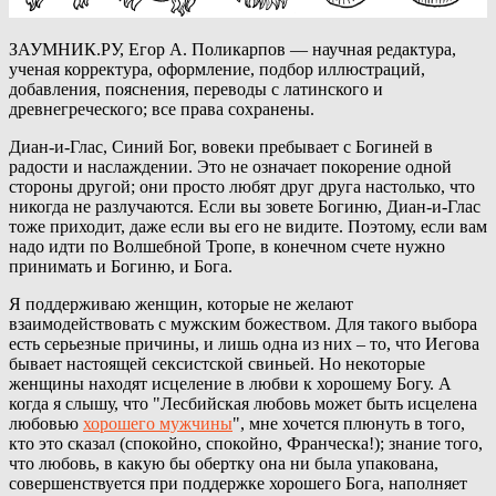
ЗАУМНИК.РУ, Егор А. Поликарпов — научная редактура,
ученая корректура, оформление, подбор иллюстраций,
добавления, пояснения, переводы с латинского и
древнегреческого; все права сохранены.
Диан-и-Глас, Синий Бог, вовеки пребывает с Богиней в
радости и наслаждении. Это не означает покорение одной
стороны другой; они просто любят друг друга настолько, что
никогда не разлучаются. Если вы зовете Богиню, Диан-и-Глас
тоже приходит, даже если вы его не видите. Поэтому, если вам
надо идти по Волшебной Тропе, в конечном счете нужно
принимать и Богиню, и Бога.
Я поддерживаю женщин, которые не желают
взаимодействовать с мужским божеством. Для такого выбора
есть серьезные причины, и лишь одна из них – то, что Иегова
бывает настоящей сексистской свиньей. Но некоторые
женщины находят исцеление в любви к хорошему Богу. А
когда я слышу, что "Лесбийская любовь может быть исцелена
любовью
хорошего мужчины
", мне хочется плюнуть в того,
кто это сказал (спокойно, спокойно, Франческа!); знание того,
что любовь, в какую бы обертку она ни была упакована,
совершенствуется при поддержке хорошего Бога, наполняет