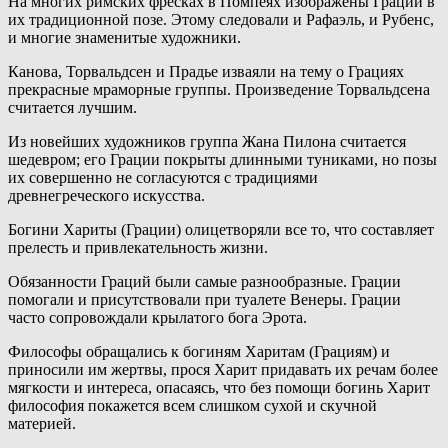
На многих римских фресках в Помпеях изображены Грации в
их традиционной позе. Этому следовали и Рафаэль, и Рубенс,
и многие знаменитые художники.
Канова, Торвальдсен и Прадье изваяли на тему о Грациях
прекрасные мраморные группы. Произведение Торвальдсена
считается лучшим.
Из новейших художников группа Жана Пилона считается
шедевром; его Грации покрыты длинными туниками, но позы
их совершенно не согласуются с традициями
древнегреческого искусства.
Богини Хариты (Грации) олицетворяли все то, что составляет
прелесть и привлекательность жизни.
Обязанности Граций были самые разнообразные. Грации
помогали и присутствовали при туалете Венеры. Грации
часто сопровождали крылатого бога Эрота.
Философы обращались к богиням Харитам (Грациям) и
приносили им жертвы, прося Харит придавать их речам более
мягкости и интереса, опасаясь, что без помощи богинь Харит
философия покажется всем слишком сухой и скучной
материей.