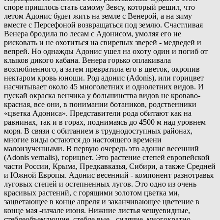
споре пришлось стать самому Зевсу, который решил, что
летом Адонис будет жить на земле с Венерой, а на зиму
вместе с Персефоной возвращаться под землю. Счастливая
Венера бродила по лесам с Адонисом, умоляя его не
рисковать и не охотиться на свирепых зверей - медведей и
вепрей. Но однажды Адонис ушел на охоту один и погиб от
клыков дикого кабана. Венера горько оплакивала
возлюбленного, а затем превратила его в цветок, окропив
нектаром кровь юноши. Род адонис (Adonis), или горицвет
насчитывает около 45 многолетних и однолетних видов. И
пускай окраска венчика у большинства видов не кроваво-
красная, все они, в понимании ботаников, родственники
«цветка Адониса». Представители рода обитают как на
равнинах, так и в горах, поднимаясь до 4500 м над уровнем
моря. В связи с обитанием в труднодоступных районах,
многие виды остаются до настоящего времени
малоизученными. В первую очередь это адонис весенний
(Adonis vernalis), горицвет. Это растение степей европейской
части России, Крыма, Предкавказья, Сибири, а также Средней
и Южной Европы. Адонис весенний - компонент разнотравья
луговых степей и остепненных лугов. Это одно из очень
красивых растений, с горящими золотом цветка ми,
зацветающее в конце апреля и заканчивающее цветение в
конце мая -начале июня. Нижние листья чешуевидные,
стеблеобъемлющие, стебле вые - сидячие, многократно