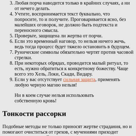
Любая порча наводится только в крайних случаях, а ни
от нечего делать.
Учтите, воспринимается текст буквально, что
попросите, то и получите. Проговаривается ясно, без
малейших оговорок, не должно быть подтекста и
переносного смысла.
Проверьте, защищена ли жертва от порчи.
Если это временный наговор, то нельзя ничего жечь,
ведь тогда процесс будет тяжело остановить в будущем.
Рунические символы обязательно чертят против часовой
стрелки.
При некоторых обрядах, проводится малый ритуал, то
есть, нужно обратиться к конкретному божеству. Чаще
всего это Хель, Локи, Скади, Видару.
Если у вас отсутствует
сильная защита
, применять
любую черную магию нельзя!
Ни в коем случае нельзя использовать
собственную кровь!
Тонкости рассорки
Подобные методы не только приносят жертве страдания, но и
помогают очиститься от грехов, с мучениями приходит