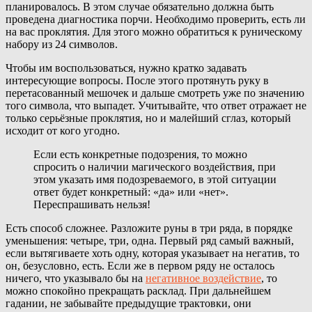
планировалось. В этом случае обязательно должна быть
проведена диагностика порчи. Необходимо проверить, есть ли
на вас проклятия. Для этого можно обратиться к руническому
набору из 24 символов.
Чтобы им воспользоваться, нужно кратко задавать
интересующие вопросы. После этого протянуть руку в
перетасованный мешочек и дальше смотреть уже по значению
того символа, что выпадет. Учитывайте, что ответ отражает не
только серьёзные проклятия, но и малейший сглаз, который
исходит от кого угодно.
Если есть конкретные подозрения, то можно
спросить о наличии магического воздействия, при
этом указать имя подозреваемого, в этой ситуации
ответ будет конкретный: «да» или «нет».
Переспрашивать нельзя!
Есть способ сложнее. Разложите руны в три ряда, в порядке
уменьшения: четыре, три, одна. Первый ряд самый важный,
если вытягиваете хоть одну, которая указывает на негатив, то
он, безусловно, есть. Если же в первом ряду не осталось
ничего, что указывало бы на
негативное воздействие
, то
можно спокойно прекращать расклад. При дальнейшем
гадании, не забывайте предыдущие трактовки, они