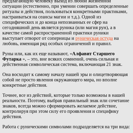
предлагающую человеку выход из любой жизненной
ситуации (естественно, при умении совершать определенные
ритуалы и действия, пользоваться конкретными практиками,
настраиваться на сеансы магии и т.д.). Одной из
специфических и до конца непознанных ее сфер на
сегодняшний день является руника (или магия рун), а в
качестве самой распространенной практики руники
выступает отворот от соперницы и
руническая остуда
на
любовь, имеющая ряд особых ограничений и правил.
Руны или, как их еще называют, «
Алфавит Старшего
Футарка
», – это, вне всяких сомнений, очень сильная и
действенная символическая система, включающая 21 знак.
Она восходит к самому началу нашей эры и олицетворяющая
собой не просто явления окружающего мира, но вполне
конкретные действия.
Точнее, все из действий, которые только возможны в нашей
реальности. Поэтому, выбрав правильный знак или сочетание
знаков, всегда можно сформировать желаемое действие,
контролируя при этом силу его проявления и специфику
действия.
Работа с руническими символами подразделяется на три вида: