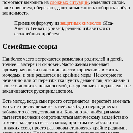
помогают выходить из
сложных ситуаций
, наделяют силой,
вдохновением, оберегают, дают возможность побороть любую
зависимость.
Применяя формулу из
защитных символов
(Иса-
Альгиз-Тейваз-Туризас), реально избавиться от
сложнейших проблем.
Семейные ссоры
Наиболее часто встречаются размолвки родителей и детей,
точнее – матерей и сыновей. Часто жёнам надоедает
чрезмерная опека и желание внести коррективы в жизнь
молодых, и они решаются на крайние меры. Некоторые по
незнанию или от переизбытка чувств делают так, что жизнь и
вовсе становится невыносимой, ежедневные скандалы едва не
заканчиваются рукоприкладством.
Есть метод, когда сын просто отстраняется, перестаёт замечать
мать, не прислушивается к ней, как будто периодически
забывает о её существовании. Конечно же, любящая мама
пытается всячески сопротивляться магическому воздействию
и хочет наладить связь с сыном, при этом нет абсолютно
никаких ссор, просто разговоры становятся крайне редкими,