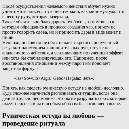
После осуществления желаемого действия амулет нужно
уничтожить или, если это невозможно, как минимум удалить
с него ту руну, которая начертана.
Также обязательно благодарить тех богов, за помощью к
которым обращались в процессе создания чар, причем не
просто говорить слова, но и приносить дары в виде монет и
пищи.
Неплохо, но совсем не обязательно закрепить полученный
результат нанесением дополнительных рун, но уже не
аналогичного действия, а усиливающих полученный эффект
или хотя бы стабилизирующих его. Например, после
восстановления отношений между парой им подойдет
защитная формула
«Isa+Sowulo+Algiz+Gebo+Hagalaz+Jera».
Понять, как сделать руническую остуду на любовь несложно.
Куда сложнее научиться распознавать ситуации, когда она
действительно необходима, чтобы не разрушать союз, который
имеет перспективы и особым образом благословлен свыше.
Руническая остуда на любовь —
проведение ритуала