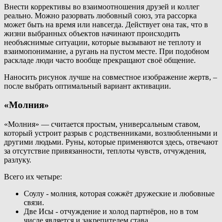
Внести коррективы во взаимоотношения друзей и коллег
реально. Можно разорвать любовный союз, эта рассорка
может быть на время или навсегда. Действует она так, что в
жизни выбранных объектов начинают происходить
необъяснимые ситуации, которые вызывают не теплоту и
взаимопонимание, а ругань на пустом месте. При подобном
раскладе люди часто вообще прекращают своё общение.
Наносить рисунок лучше на совместное изображение жертв, –
после выбрать оптимальный вариант активации.
«Молния»
«Молния» — считается простым, универсальным ставом,
который устроит разрыв с родственниками, возлюбленными и
другими людьми. Руны, которые применяются здесь, отвечают
за отсутствие привязанности, теплоты чувств, отчуждения,
разлуку.
Всего их четыре:
Соулу - молния, которая сожжёт дружеские и любовные
связи.
Две Исы - отчуждение и холод партнёров, но в том
числе является и закрепителем става.