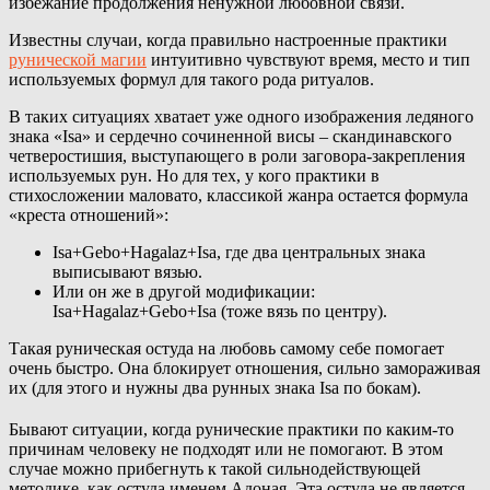
избежание продолжения ненужной любовной связи.
Известны случаи, когда правильно настроенные практики
рунической магии
интуитивно чувствуют время, место и тип
используемых формул для такого рода ритуалов.
В таких ситуациях хватает уже одного изображения ледяного
знака «Isa» и сердечно сочиненной висы – скандинавского
четверостишия, выступающего в роли заговора-закрепления
используемых рун. Но для тех, у кого практики в
стихосложении маловато, классикой жанра остается формула
«креста отношений»:
Isa+Gebo+Hagalaz+Isa, где два центральных знака
выписывают вязью.
Или он же в другой модификации:
Isa+Hagalaz+Gebo+Isa (тоже вязь по центру).
Такая руническая остуда на любовь самому себе помогает
очень быстро. Она блокирует отношения, сильно замораживая
их (для этого и нужны два рунных знака Isa по бокам).
Бывают ситуации, когда рунические практики по каким-то
причинам человеку не подходят или не помогают. В этом
случае можно прибегнуть к такой сильнодействующей
методике, как остуда именем Адоная. Эта остуда не является