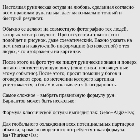
Настоящая руническая остуда на любовь, сделанная согласно
всем правилам рунагальда, дает максимально точный и
быстрый результат.
Обычно ее делают на совместную фотографию тех людей,
которых хотят разлучить. При отсутствии такого фото
подойдет и рисунок, даже схематический. Важно указать на
нем имена и какую-либо информацию (из известной) о тех
людях, что изображены на картинке.
После этого на фото тут же пишут рунические знаки и поверх
читают соответствующую вису (свои стихи, посвященные
этому событию).После этого, просят помощи у богов и
оговаривают срок, по истечении которого картинка
уничтожается, а богам высказывается благодарность.
Самое сложное – выбрать правильную формулу рун.
Вариантов может быть несколько:
Формула классической остуды выглядит так: Gebo+Algiz+Isa;
Для глобального охлаждения всех потенциальных партнеров
объекта, кроме оговоренного потребуется такая формула:
Isa+Thurisaz+Isa;