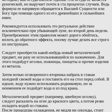
рунической, но выручает почти в ста процентах случаев. Ведь
формула ее напрямую обращается к Высшей Сущности или
Богу при помощи одного из его древнейших и сильнейших
имен.
Рекомендуется использовать это ритуальное действие
исключительно при убывающей луне, во второй день недели.
Пренебрежение этим правилом может дорого обойтись,
вплоть до обратного эффекта, посему лучше делать все строго
по инструкции.
Следует приобрести какой-нибудь новый металлический
предмет, ни разу не использовавшийся по назначению. Для
этого подойдут иголки, ножницы, пинцеты и прочие изделия
из металла.
Затем ночью оговоренного вторника набрать в стакан
холодной свежей воды и поставить его на стол перед собой. В
идеале, воду нужно использовать родниковую, но за
неимением ее подойдет вода и из под крана.
Металлический предмет (например, швейную иголку),
следует раскалить на огне до красного цвета, а потом резко
охладить водой из стакана.
После процедуры охлаждения, не медля ни секунды, стоит