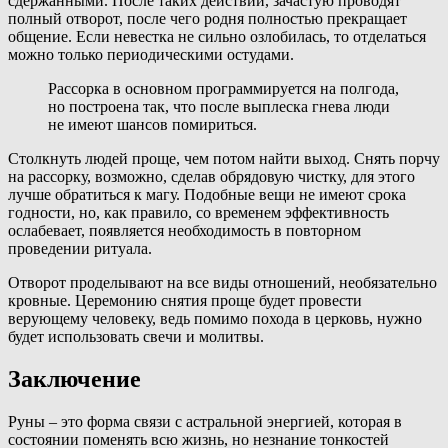
сдержанными. После таких действий, зачастую проводят
полный отворот, после чего родня полностью прекращает
общение. Если невестка не сильно озлобилась, то отделаться
можно только периодическими остудами.
Рассорка в основном программируется на полгода,
но построена так, что после выплеска гнева люди
не имеют шансов помириться.
Столкнуть людей проще, чем потом найти выход. Снять порчу
на рассорку, возможно, сделав обрядовую чистку, для этого
лучше обратиться к магу. Подобные вещи не имеют срока
годности, но, как правило, со временем эффективность
ослабевает, появляется необходимость в повторном
проведении ритуала.
Отворот проделывают на все виды отношений, необязательно
кровные. Церемонию снятия проще будет провести
верующему человеку, ведь помимо похода в церковь, нужно
будет использовать свечи и молитвы.
Заключение
Руны – это форма связи с астральной энергией, которая в
состоянии поменять всю жизнь, но незнание тонкостей