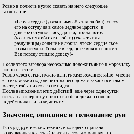
Ровно в полночь нужно сказать на него следующее
заклинание:
«Беру я сердце (указать имя объекта любви), снесу
его на остуду да в самое ледяное царство, в
далекое остудное государство, чтобы потом
(указать имя объекта любви) (указать имя
разлучницы) больше не любил, чтобы сердце свое
разом остудил, больше в сердце ее вовек не носил.
Век повеку отныне довеку!».
После этого заговора необходимо положить яйцо в морозилку
ровно на сутки.
Ровно через сутки, нужно вынуть замороженное яйцо, унести
его как можно подальше от вашего дома и закопать в таком
месте, чтобы никто его не видел.
После выполнения этих действий, еще через одни сутки
остуда на соперницу и объект любви должна сильно
подействовать и разлучить их.
Значение, описание и толкование рун
Есть ряд рунических техник, в которых спрятана
разрушающая власть. Энергия настолько мощная, что