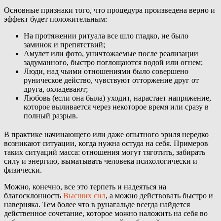
Основные признаки того, что процедура произведена верно и
эффект будет положительным:
На протяжении ритуала все шло гладко, не было
заминок и препятствий;
Амулет или фото, уничтожаемые после реализации
задуманного, быстро поглощаются водой или огнем;
Люди, над чьими отношениями было совершено
руническое действо, чувствуют отторжение друг от
друга, охладевают;
Любовь (если она была) уходит, нарастает напряжение,
которое выливается через некоторое время или сразу в
полный разрыв.
В практике начинающего или даже опытного эриля нередко
возникают ситуации, когда нужна остуда на себя. Примеров
таких ситуаций масса: отношения могут тяготить, забирать
силу и энергию, выматывать человека психологически и
физически.
Можно, конечно, все это терпеть и надеяться на
благосклонность
Высших сил
, а можно действовать быстро и
наверняка. Тем более что в рунагальде всегда найдется
действенное сочетание, которое можно наложить на себя во