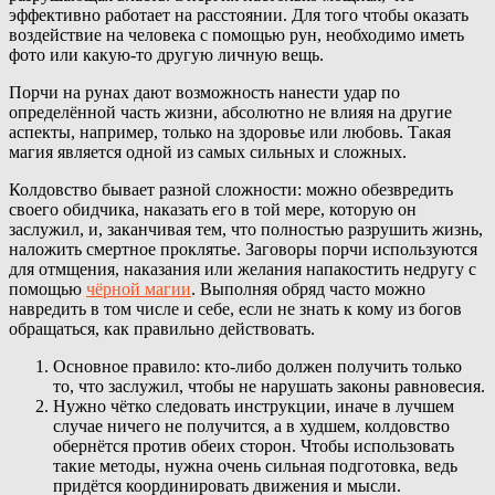
эффективно работает на расстоянии. Для того чтобы оказать
воздействие на человека с помощью рун, необходимо иметь
фото или какую-то другую личную вещь.
Порчи на рунах дают возможность нанести удар по
определённой часть жизни, абсолютно не влияя на другие
аспекты, например, только на здоровье или любовь. Такая
магия является одной из самых сильных и сложных.
Колдовство бывает разной сложности: можно обезвредить
своего обидчика, наказать его в той мере, которую он
заслужил, и, заканчивая тем, что полностью разрушить жизнь,
наложить смертное проклятье. Заговоры порчи используются
для отмщения, наказания или желания напакостить недругу с
помощью
чёрной магии
. Выполняя обряд часто можно
навредить в том числе и себе, если не знать к кому из богов
обращаться, как правильно действовать.
Основное правило: кто-либо должен получить только
то, что заслужил, чтобы не нарушать законы равновесия.
Нужно чётко следовать инструкции, иначе в лучшем
случае ничего не получится, а в худшем, колдовство
обернётся против обеих сторон. Чтобы использовать
такие методы, нужна очень сильная подготовка, ведь
придётся координировать движения и мысли.