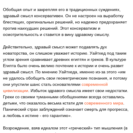
Обобщая опыт и закрепляя его в традиционных суждениях,
здравый смысл консервативен. Он не настроен на выработку
блестящих, оригинальных решений, но надежно предохраняет
против наихудших решений. Этот консерватизм и
осмотрительность и ставится в вину здравому смыслу.
Действительно, здравый смысл может подавлять дух
новаторства, он слишком уважает историю. Уайтхед под таким
углом зрения сравнивает древних египтян и греков. В культуре
Египта было очень велико почтение к истории и очень развит
здравый смысл. По мнению Уайтхеда, именно из-за этого «им
не удалось обобщить свои геометрические познания, и потому
они упустили шанс стать основателями
современной
цивилизации
. Избыток здравого смысла имеет свои недостатки.
Греки со своими туманными обобщениями всегда оставались
детьми, что оказалось весьма кстати для
современного мира
.
Панический страх заблуждений означает смерть для прогресса,
а любовь к истине - его гарантию».
Возрождение, взяв идеалом этот «греческий» тип мышления (в