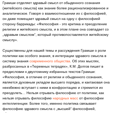
Грамши отделяет здравый смысл от обыденного сознания
(житейского смысла) как знание более рационализированное и
аналитическое. Говоря о взаимоотношении их с философией,
он даже помещает здравый смысл на одну с философией
сторону баррикады: «Философия - это критика и преодоление
религии и житейского смысла, и в этом плане она совпадает со
„здравым смыслом“, который противопоставляется житейскому
смыслу».
Существенны для нашей темы и рассуждения Грамши о роли
политики как особого знания, в интеграции здравого смысла в
систему знания
современного общества
. Об этих мыслях,
разбросанных в «Тюремных тетрадях», К.М. Долгов пишет в
предисловии к двухтомнику избранных текстов Грамши:
«Философия, в отличие от религии и обыденного сознания,
является духовным укладом высшего порядка, и кактаковая она
неизбежно вступает с ними в конфронтацию и стремится их
преодолеть… Нельзя отрывать философию от политики, как
нельзя отрывать философию
народных масс
от философии
интеллигенции. Более того, именно политика связывает
философию здравого смысла с „высшей“ философией,