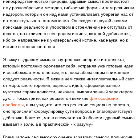
непосредственностью природы, здравый смысл противостоит
ему разнообразием методов, гибкостью формы и тем ревнивым
надзором, который он над нами устанавливает, уберегая нас от
интеллектуального автоматизма. Он сходен с наукой своими
поисками реального и упорством в стремлении не отступать от
фактов, но отличен от нее родом истины, которой добивается;
ибо он направлен не к универсальной истине, как наука, но к
истине сегодняшнего дня...
Я вижу в здравом смысле внутреннюю энергию интеллекта,
который постоянно одолевает себя, устраняя уже готовые идеи
и освобождая место новым, и с неослабевающим вниманием
следует реальности. Я вижу в нем также интеллектуальный свет
от морального горения, верность идей, сформированных
чувством справедливости, наконец, выпрямленный характером
дух… Посмотрите, как решает он великие
философские
проблемы
, и вы увидите, что его решение социально полезно,
оно проясняет формулировку сути вопроса и благоприятствует
действию. Кажется, что в спекулятивной области здравый смысл
взывает к воле, а в практической - к разуму».
Грамши тоже дал высокую оценку здравому смыслу, причислив