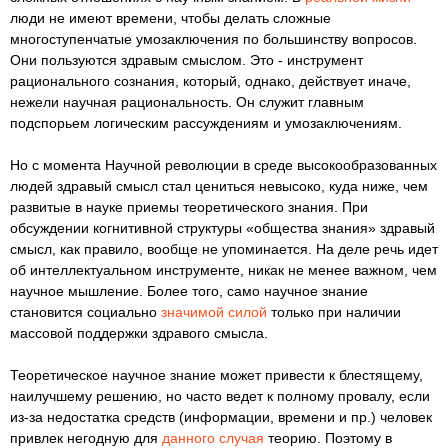
люди не имеют времени, чтобы делать сложные
многоступенчатые умозаключения по большинству вопросов.
Они пользуются здравым смыслом. Это - инструмент
рационального сознания, который, однако, действует иначе,
нежели научная рациональность. Он служит главным
подспорьем логическим рассуждениям и умозаключениям.
Но с момента Научной революции в среде высокообразованных
людей здравый смысл стал цениться невысоко, куда ниже, чем
развитые в науке приемы теоретического знания. При
обсуждении когнитивной структуры «общества знания» здравый
смысл, как правило, вообще не упоминается. На деле речь идет
об интеллектуальном инструменте, никак не менее важном, чем
научное мышление. Более того, само научное знание
становится социально
значимой силой
только при наличии
массовой поддержки здравого смысла.
Теоретическое научное знание может привести к блестящему,
наилучшему решению, но часто ведет к полному провалу, если
из-за недостатка средств (информации, времени и пр.) человек
привлек негодную для
данного случая
теорию. Поэтому в