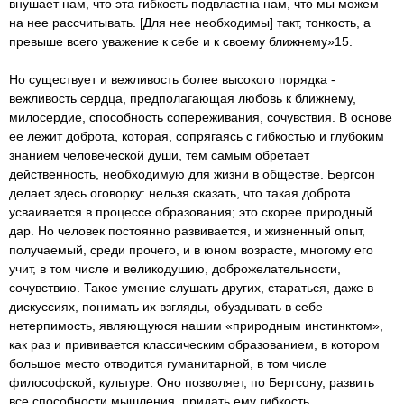
внушает нам, что эта гибкость подвластна нам, что мы можем
на нее рассчитывать. [Для нее необходимы] такт, тонкость, а
превыше всего уважение к себе и к своему ближнему»15.
Но существует и вежливость более высокого порядка -
вежливость сердца, предполагающая любовь к ближнему,
милосердие, способность сопереживания, сочувствия. В основе
ее лежит доброта, которая, сопрягаясь с гибкостью и глубоким
знанием человеческой души, тем самым обретает
действенность, необходимую для жизни в обществе. Бергсон
делает здесь оговорку: нельзя сказать, что такая доброта
усваивается в процессе образования; это скорее природный
дар. Но человек постоянно развивается, и жизненный опыт,
получаемый, среди прочего, и в юном возрасте, многому его
учит, в том числе и великодушию, доброжелательности,
сочувствию. Такое умение слушать других, стараться, даже в
дискуссиях, понимать их взгляды, обуздывать в себе
нетерпимость, являющуюся нашим «природным инстинктом»,
как раз и прививается классическим образованием, в котором
большое место отводится гуманитарной, в том числе
философской, культуре. Оно позволяет, по Бергсону, развить
все способности мышления, придать ему гибкость,