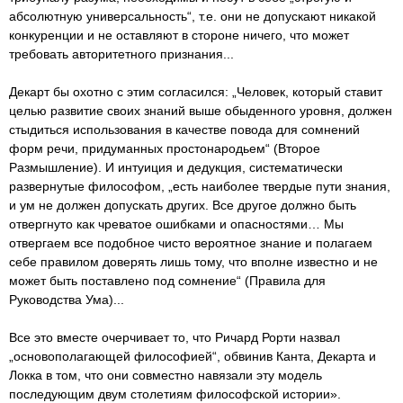
абсолютную универсальность“, т.е. они не допускают никакой
конкуренции и не оставляют в стороне ничего, что может
требовать авторитетного признания...
Декарт бы охотно с этим согласился: „Человек, который ставит
целью развитие своих знаний выше обыденного уровня, должен
стыдиться использования в качестве повода для сомнений
форм речи, придуманных простонародьем“ (Второе
Размышление). И интуиция и дедукция, систематически
развернутые философом, „есть наиболее твердые пути знания,
и ум не должен допускать других. Все другое должно быть
отвергнуто как чреватое ошибками и опасностями… Мы
отвергаем все подобное чисто вероятное знание и полагаем
себе правилом доверять лишь тому, что вполне известно и не
может быть поставлено под сомнение“ (Правила для
Руководства Ума)...
Все это вместе очерчивает то, что Ричард Рорти назвал
„основополагающей философией“, обвинив Канта, Декарта и
Локка в том, что они совместно навязали эту модель
последующим двум столетиям философской истории».