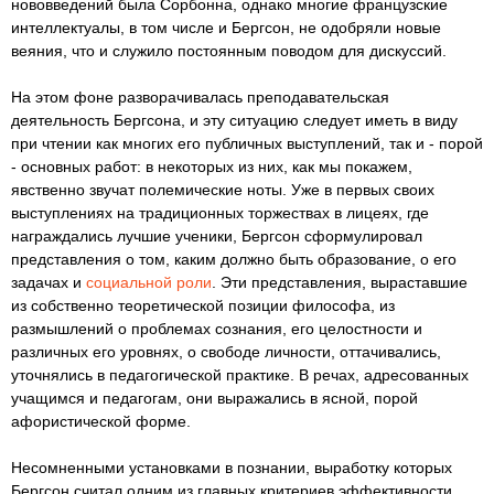
нововведений была Сорбонна, однако многие французские
интеллектуалы, в том числе и Бергсон, не одобряли новые
веяния, что и служило постоянным поводом для дискуссий.
На этом фоне разворачивалась преподавательская
деятельность Бергсона, и эту ситуацию следует иметь в виду
при чтении как многих его публичных выступлений, так и - порой
- основных работ: в некоторых из них, как мы покажем,
явственно звучат полемические ноты. Уже в первых своих
выступлениях на традиционных торжествах в лицеях, где
награждались лучшие ученики, Бергсон сформулировал
представления о том, каким должно быть образование, о его
задачах и
социальной роли
. Эти представления, выраставшие
из собственно теоретической позиции философа, из
размышлений о проблемах сознания, его целостности и
различных его уровнях, о свободе личности, оттачивались,
уточнялись в педагогической практике. В речах, адресованных
учащимся и педагогам, они выражались в ясной, порой
афористической форме.
Несомненными установками в познании, выработку которых
Бергсон считал одним из главных критериев эффективности