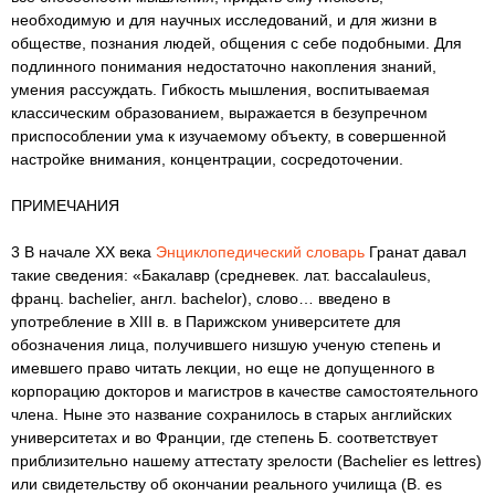
необходимую и для научных исследований, и для жизни в
обществе, познания людей, общения с себе подобными. Для
подлинного понимания недостаточно накопления знаний,
умения рассуждать. Гибкость мышления, воспитываемая
классическим образованием, выражается в безупречном
приспособлении ума к изучаемому объекту, в совершенной
настройке внимания, концентрации, сосредоточении.
ПРИМЕЧАНИЯ
3 В начале XX века
Энциклопедический словарь
Гранат давал
такие сведения: «Бакалавр (средневек. лат. baccalauleus,
франц. bachelier, англ. bachelor), слово… введено в
употребление в XIII в. в Парижском университете для
обозначения лица, получившего низшую ученую степень и
имевшего право читать лекции, но еще не допущенного в
корпорацию докторов и магистров в качестве самостоятельного
члена. Ныне это название сохранилось в старых английских
университетах и во Франции, где степень Б. соответствует
приблизительно нашему аттестату зрелости (Bachelier es lettres)
или свидетельству об окончании реального училища (В. es