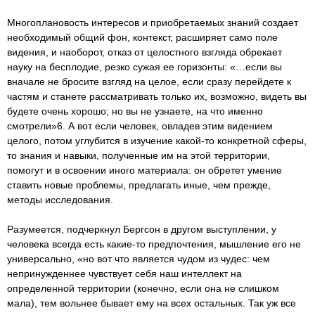
Многоплановость интересов и приобретаемых знаний создает
необходимый общий фон, контекст, расширяет само поле
видения, и наоборот, отказ от целостного взгляда обрекает
науку на бесплодие, резко сужая ее горизонты: «…если вы
вначале не бросите взгляд на целое, если сразу перейдете к
частям и станете рассматривать только их, возможно, видеть вы
будете очень хорошо; но вы не узнаете, на что именно
смотрели»6. А вот если человек, овладев этим видением
целого, потом углубится в изучение какой-то конкретной сферы,
то знания и навыки, полученные им на этой территории,
помогут и в освоении иного материала: он обретет умение
ставить новые проблемы, предлагать иные, чем прежде,
методы исследования.
Разумеется, подчеркнул Бергсон в другом выступлении, у
человека всегда есть какие-то предпочтения, мышление его не
универсально, «но вот что является чудом из чудес: чем
непринужденнее чувствует себя наш интеллект на
определенной территории (конечно, если она не слишком
мала), тем вольнее бывает ему на всех остальных. Так уж все