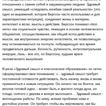
отношениях с самим собой и окружающими людьми. Здравый
смысл, умеющий «следовать изгибам самой реальности» (это
одно из выражений, которое Бергсон часто использовал и для
характеристики интуиции), соединяет жизнь и материю,
интеллект и волю, мысль и действие. Бергсон понимал «bon
sens» как социальное чувство, лежащее в основе человеческого
общежития, сосуществования, как общий исток действия и
мысли, как внутреннюю энергию интеллекта, не позволяющую
ему останавливаться на полпути, побуждающую все время
продвигаться дальше. Косность, рутинность, интеллектуальная
инерция, лень - все это, по Бергсону, худшие враги
человеческого мышления.
В речи «Здравый смысл и классическое образование» он четко
сформулировал свое понимание: «…здравый смысл требует
постоянной готовности действовать, быть начеку, вновь и вновь
применяться к новым ситуациям. Он ничего так не боится, как
вполне готовой идеи, - может быть и зрелого плода духа, но
плода, снятого с дерева и вскоре высохшего… Здравый смысл -
воплощение работы. По нему, всякая проблема нова и
достойна усилия. Он требует, чтобы мы жертвовали, как бы