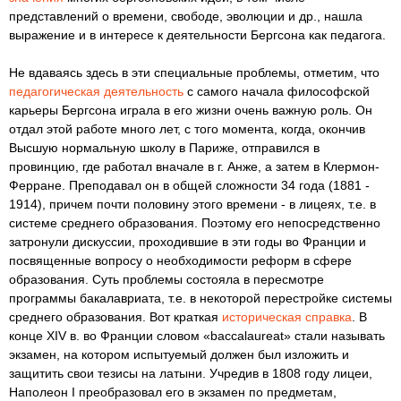
представлений о времени, свободе, эволюции и др., нашла
выражение и в интересе к деятельности Бергсона как педагога.
Не вдаваясь здесь в эти специальные проблемы, отметим, что
педагогическая деятельность
с самого начала философской
карьеры Бергсона играла в его жизни очень важную роль. Он
отдал этой работе много лет, с того момента, когда, окончив
Высшую нормальную школу в Париже, отправился в
провинцию, где работал вначале в г. Анже, а затем в Клермон-
Ферране. Преподавал он в общей сложности 34 года (1881 -
1914), причем почти половину этого времени - в лицеях, т.е. в
системе среднего образования. Поэтому его непосредственно
затронули дискуссии, проходившие в эти годы во Франции и
посвященные вопросу о необходимости реформ в сфере
образования. Суть проблемы состояла в пересмотре
программы бакалавриата, т.е. в некоторой перестройке системы
среднего образования. Вот краткая
историческая справка
. В
конце XIV в. во Франции словом «baccalaureat» стали называть
экзамен, на котором испытуемый должен был изложить и
защитить свои тезисы на латыни. Учредив в 1808 году лицеи,
Наполеон I преобразовал его в экзамен по предметам,