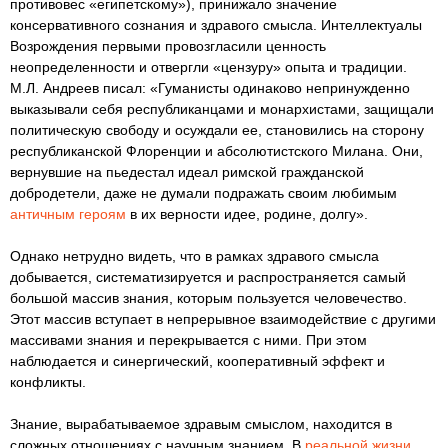
противовес «египетскому»), принижало значение
консервативного сознания и здравого смысла. Интеллектуалы
Возрождения первыми провозгласили ценность
неопределенности и отвергли «цензуру» опыта и традиции.
М.Л. Андреев писал: «Гуманисты одинаково непринужденно
выказывали себя республиканцами и монархистами, защищали
политическую свободу и осуждали ее, становились на сторону
республиканской Флоренции и абсолютистского Милана. Они,
вернувшие на пьедестал идеал римской гражданской
добродетели, даже не думали подражать своим любимым
античным героям
в их верности идее, родине, долгу».
Однако нетрудно видеть, что в рамках здравого смысла
добывается, систематизируется и распространяется самый
большой массив знания, которым пользуется человечество.
Этот массив вступает в непрерывное взаимодействие с другими
массивами знания и перекрывается с ними. При этом
наблюдается и синергический, кооперативный эффект и
конфликты.
Знание, вырабатываемое здравым смыслом, находится в
сложных отношениях с научным знанием. В
реальной жизни