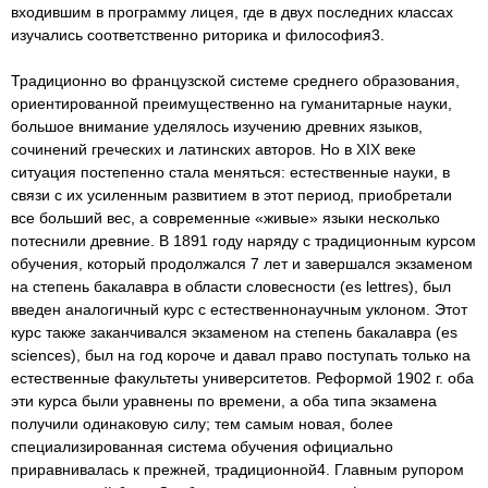
входившим в программу лицея, где в двух последних классах
изучались соответственно риторика и философия3.
Традиционно во французской системе среднего образования,
ориентированной преимущественно на гуманитарные науки,
большое внимание уделялось изучению древних языков,
сочинений греческих и латинских авторов. Но в XIX веке
ситуация постепенно стала меняться: естественные науки, в
связи с их усиленным развитием в этот период, приобретали
все больший вес, а современные «живые» языки несколько
потеснили древние. В 1891 году наряду с традиционным курсом
обучения, который продолжался 7 лет и завершался экзаменом
на степень бакалавра в области словесности (es lettres), был
введен аналогичный курс с естественнонаучным уклоном. Этот
курс также заканчивался экзаменом на степень бакалавра (es
sciences), был на год короче и давал право поступать только на
естественные факультеты университетов. Реформой 1902 г. оба
эти курса были уравнены по времени, а оба типа экзамена
получили одинаковую силу; тем самым новая, более
специализированная система обучения официально
приравнивалась к прежней, традиционной4. Главным рупором