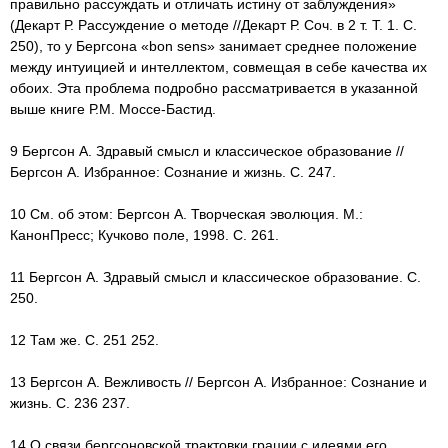
правильно рассуждать и отличать истину от заблуждения»
(Декарт Р. Рассуждение о методе //Декарт Р. Соч. в 2 т. Т. 1. С.
250), то у Бергсона «bon sens» занимает среднее положение
между интуицией и интеллектом, совмещая в себе качества их
обоих. Эта проблема подробно рассматривается в указанной
выше книге Р.М. Моссе-Бастид.
9 Бергсон А. Здравый смысл и классическое образование //
Бергсон А. Избранное: Сознание и жизнь. С. 247.
10 См. об этом: Бергсон А. Творческая эволюция. М.:
КанонПресс; Кучково поле, 1998. С. 261.
11 Бергсон А. Здравый смысл и классическое образование. С.
250.
12 Там же. С. 251 252.
13 Бергсон А. Вежливость // Бергсон А. Избранное: Сознание и
жизнь. С. 236 237.
14 О связи бергсоновской трактовки грации с идеями его