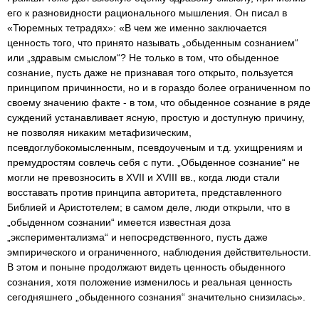
его к разновидности рационального мышления. Он писал в
«Тюремных тетрадях»: «В чем же именно заключается
ценность того, что принято называть „обыденным сознанием“
или „здравым смыслом“? Не только в том, что обыденное
сознание, пусть даже не признавая того открыто, пользуется
принципом причинности, но и в гораздо более ограниченном по
своему значению факте - в том, что обыденное сознание в ряде
суждений устанавливает ясную, простую и доступную причину,
не позволяя никаким метафизическим,
псевдоглубокомысленным, псевдоученым и т.д. ухищрениям и
премудростям совлечь себя с пути. „Обыденное сознание“ не
могли не превозносить в XVII и XVIII вв., когда люди стали
восставать против принципа авторитета, представленного
Библией и Аристотелем; в самом деле, люди открыли, что в
„обыденном сознании“ имеется известная доза
„экспериментализма“ и непосредственного, пусть даже
эмпирического и ограниченного, наблюдения действительности.
В этом и поныне продолжают видеть ценность обыденного
сознания, хотя положение изменилось и реальная ценность
сегодняшнего „обыденного сознания“ значительно снизилась».