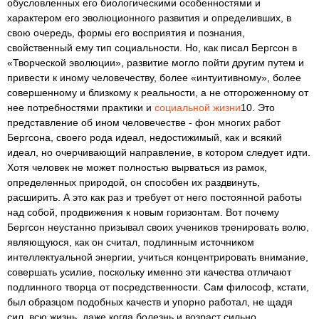
обусловленных его биологическими особенностями и
характером его эволюционного развития и определивших, в
свою очередь, формы его восприятия и познания,
свойственный ему тип социальности. Но, как писал Бергсон в
«Творческой эволюции», развитие могло пойти другим путем и
привести к иному человечеству, более «интуитивному», более
совершенному и близкому к реальности, а не отгороженному от
нее потребностями практики и
социальной жизни
10. Это
представление об ином человечестве - фон многих работ
Бергсона, своего рода идеал, недостижимый, как и всякий
идеал, но очерчивающий направление, в котором следует идти.
Хотя человек не может полностью вырваться из рамок,
определенных природой, он способен их раздвинуть,
расширить. А это как раз и требует от него постоянной работы
над собой, продвижения к новым горизонтам. Вот почему
Бергсон неустанно призывал своих учеников тренировать волю,
являющуюся, как он считал, подлинным источником
интеллектуальной энергии, учиться концентрировать внимание,
совершать усилие, поскольку именно эти качества отличают
подлинного творца от посредственности. Сам философ, кстати,
был образцом подобных качеств и упорно работал, не щадя
сил, всю жизнь, даже когда болезнь и возраст сильно