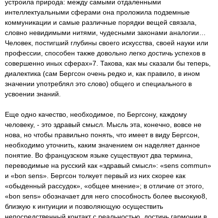
устроила природа: между самыми отдаленными
интеллектуальными сферами она проложила подземные
коммуникации и самые различные порядки вещей связала,
словно невидимыми нитями, чудесными законами аналогии…
Человек, постигший глубины своего искусства, своей науки или
профессии, способен также довольно легко достичь успехов в
совершенно иных сферах»7. Такова, как мы сказали бы теперь,
диалектика (сам Бергсон очень редко и, как правило, в ином
значении употреблял это слово) общего и специального в
усвоении знаний.
Еще одно качество, необходимое, по Бергсону, каждому
человеку, - это здравый смысл. Мысль эта, конечно, вовсе не
нова, но чтобы правильно понять, что имеет в виду Бергсон,
необходимо уточнить, каким значением он наделяет данное
понятие. Во французском языке существуют два термина,
переводимые на русский как «здравый смысл»: «sens commun»
и «bon sens». Бергсон толкует первый из них скорее как
«обыденный рассудок», «общее мнение»; в отличие от этого,
«bon sens» обозначает для него способность более высокую8,
близкую к интуиции и позволяющую осуществить
непосредственный контакт с реальностью, достичь гармонии в