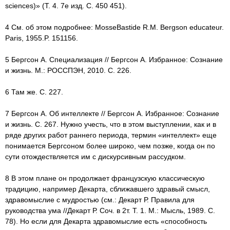
sciences)» (Т. 4. 7е изд. С. 450 451).
4 См. об этом подробнее: MosseBastide R.M. Bergson educateur.
Paris, 1955.P. 151156.
5 Бергсон А. Специализация // Бергсон А. Избранное: Сознание
и жизнь. М.: РОССПЭН, 2010. С. 226.
6 Там же. С. 227.
7 Бергсон А. Об интеллекте // Бергсон А. Избранное: Сознание
и жизнь. С. 267. Нужно учесть, что в этом выступлении, как и в
ряде других работ раннего периода, термин «интеллект» еще
понимается Бергсоном более широко, чем позже, когда он по
сути отождествляется им с дискурсивным рассудком.
8 В этом плане он продолжает французскую классическую
традицию, например Декарта, сближавшего здравый смысл,
здравомыслие с мудростью (см.: Декарт Р. Правила для
руководства ума //Декарт Р. Соч. в 2т. Т. 1. М.: Мысль, 1989. С.
78). Но если для Декарта здравомыслие есть «способность