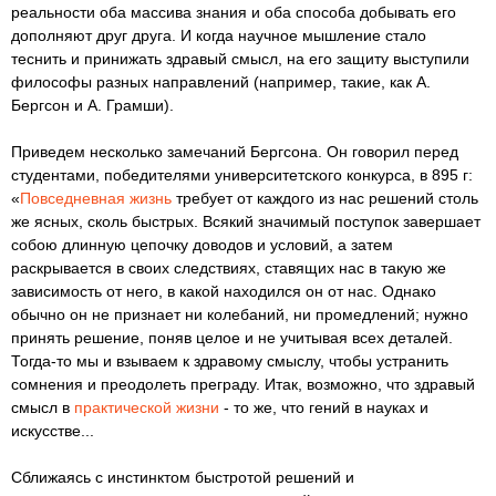
реальности оба массива знания и оба способа добывать его
дополняют друг друга. И когда научное мышление стало
теснить и принижать здравый смысл, на его защиту выступили
философы разных направлений (например, такие, как А.
Бергсон и А. Грамши).
Приведем несколько замечаний Бергсона. Он говорил перед
студентами, победителями университетского конкурса, в 895 г:
«
Повседневная жизнь
требует от каждого из нас решений столь
же ясных, сколь быстрых. Всякий значимый поступок завершает
собою длинную цепочку доводов и условий, а затем
раскрывается в своих следствиях, ставящих нас в такую же
зависимость от него, в какой находился он от нас. Однако
обычно он не признает ни колебаний, ни промедлений; нужно
принять решение, поняв целое и не учитывая всех деталей.
Тогда-то мы и взываем к здравому смыслу, чтобы устранить
сомнения и преодолеть преграду. Итак, возможно, что здравый
смысл в
практической жизни
- то же, что гений в науках и
искусстве...
Сближаясь с инстинктом быстротой решений и