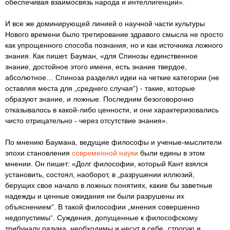
обеспечивая взаимосвязь народа и интеллигенции».
И все же доминирующей линией о научной части культуры
Нового времени было третирование здравого смысла не просто
как упрощенного способа познания, но и как источника ложного
знания. Как пишет. Бауман, «для Спинозы единственное
знание, достойное этого имени, есть знание твердое,
абсолютное… Спиноза разделял идеи на четкие категории (не
оставляя места для „среднего случая“) - такие, которые
образуют знание, и ложные. Последним безоговорочно
отказывалось в какой-либо ценности, и они характеризовались
чисто отрицательно - через отсутствие знания».
По мнению Баумана, ведущие философы и ученые-мыслители
эпохи становления
современной науки
были едины в этом
мнении. Он пишет: «Долг философии, который Кант взялся
установить, состоял, наоборот, в „разрушении иллюзий,
берущих свое начало в ложных понятиях, какие бы заветные
надежды и ценные ожидания ни были разрушены их
объяснением“. В такой философии „мнения совершенно
недопустимы“. Суждения, допущенные к философскому
трибуналу разума, необходимы и несут в себе „строгую и