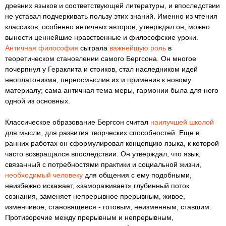
древних языков и соответствующей литературы, и впоследствии
не уставал подчеркивать пользу этих знаний. Именно из чтения
классиков, особенно античных авторов, утверждал он, можно
вынести ценнейшие нравственные и философские уроки.
Античная философия
сыграла
важнейшую роль
в
теоретическом становлении самого Бергсона. Он многое
почерпнул у Гераклита и стоиков, стал наследником идей
неоплатонизма, переосмыслив их и применив к новому
материалу; сама античная тема меры, гармонии была для него
одной из основных.
Классическое образование Бергсон считал
наилучшей школой
для мысли, для развития творческих способностей. Еще в
ранних работах он сформулировал концепцию языка, к которой
часто возвращался впоследствии. Он утверждал, что язык,
связанный с потребностями практики и социальной жизни,
необходимый человеку
для общения с ему подобными,
неизбежно искажает, «замораживает» глубинный поток
сознания, заменяет непрерывное прерывным, живое,
изменчивое, становящееся - готовым, неизменным, ставшим.
Противоречие между прерывным и непрерывным,