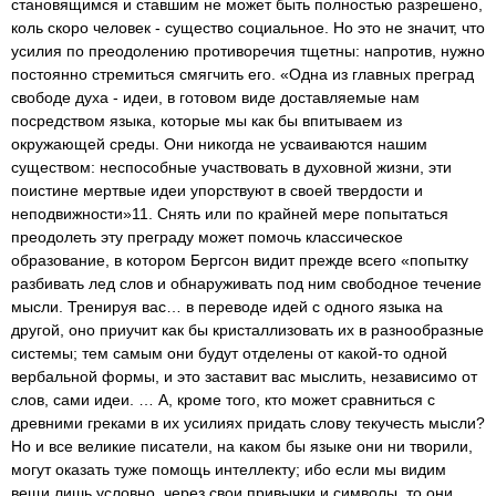
становящимся и ставшим не может быть полностью разрешено,
коль скоро человек - существо социальное. Но это не значит, что
усилия по преодолению противоречия тщетны: напротив, нужно
постоянно стремиться смягчить его. «Одна из главных преград
свободе духа - идеи, в готовом виде доставляемые нам
посредством языка, которые мы как бы впитываем из
окружающей среды. Они никогда не усваиваются нашим
существом: неспособные участвовать в духовной жизни, эти
поистине мертвые идеи упорствуют в своей твердости и
неподвижности»11. Снять или по крайней мере попытаться
преодолеть эту преграду может помочь классическое
образование, в котором Бергсон видит прежде всего «попытку
разбивать лед слов и обнаруживать под ним свободное течение
мысли. Тренируя вас… в переводе идей с одного языка на
другой, оно приучит как бы кристаллизовать их в разнообразные
системы; тем самым они будут отделены от какой-то одной
вербальной формы, и это заставит вас мыслить, независимо от
слов, сами идеи. … А, кроме того, кто может сравниться с
древними греками в их усилиях придать слову текучесть мысли?
Но и все великие писатели, на каком бы языке они ни творили,
могут оказать туже помощь интеллекту; ибо если мы видим
вещи лишь условно, через свои привычки и символы, то они