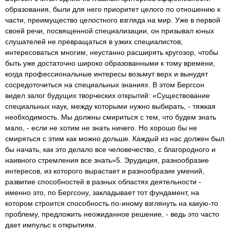
образования, были для него приоритет целого по отношению к
части, преимущество целостного взгляда на мир. Уже в первой
своей речи, посвященной специализации, он призывал юных
слушателей не превращаться в узких специалистов,
интересоваться многим, неустанно расширять кругозор, чтобы
быть уже достаточно широко образованными к тому времени,
когда профессиональные интересы возьмут верх и вынудят
сосредоточиться на специальных знаниях. В этом Бергсон
видел залог будущих творческих открытий: «Существование
специальных наук, между которыми нужно выбирать, - тяжкая
необходимость. Мы должны смириться с тем, что будем знать
мало, - если не хотим не знать ничего. Но хорошо бы не
смиряться с этим как можно дольше. Каждый из нас должен был
бы начать, как это делало все человечество, с благородного и
наивного стремления все знать»5. Эрудиция, разнообразие
интересов, из которого вырастает и разнообразие умений,
развитие способностей в разных областях деятельности -
именно это, по Бергсону, закладывает тот фундамент, на
котором строится способность по-иному взглянуть на какую-то
проблему, предложить неожиданное решение, - ведь это часто
дает импульс к открытиям.