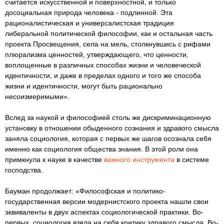
считается искусственной и поверхностной, и только
досоциальная природа человека - подлинной. Эта
рационалистическая и универсалистская традиция
либеральной политической философии, как и остальная часть
проекта Просвещения, села на мель, столкнувшись с рифами
плюрализма ценностей, утверждающего, что ценности,
воплощенные в различных способах жизни и человеческой
идентичности, и даже в пределах одного и того же способа
жизни и идентичности, могут быть рационально
несоизмеримыми».
Вслед за наукой и философией столь же дискриминационную
установку в отношении обыденного сознания и здравого смысла
заняла социология, которая с первых же шагов осознала себя
именно как социология общества знания. В этой роли она
примкнула к науке в качестве
важного инструмента
в системе
господства.
Бауман продолжает: «Философская и политико-
государственная версии модернистского проекта нашли свои
эквиваленты в двух аспектах социологической практики. Во-
первых, социология взяла на себя критику здравого смысла. Во-