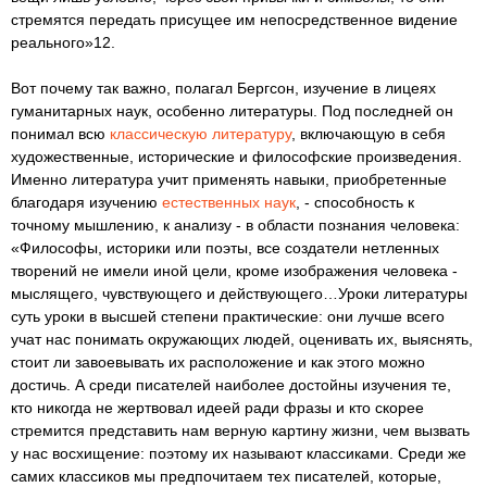
стремятся передать присущее им непосредственное видение
реального»12.
Вот почему так важно, полагал Бергсон, изучение в лицеях
гуманитарных наук, особенно литературы. Под последней он
понимал всю
классическую литературу
, включающую в себя
художественные, исторические и философские произведения.
Именно литература учит применять навыки, приобретенные
благодаря изучению
естественных наук
, - способность к
точному мышлению, к анализу - в области познания человека:
«Философы, историки или поэты, все создатели нетленных
творений не имели иной цели, кроме изображения человека -
мыслящего, чувствующего и действующего…Уроки литературы
суть уроки в высшей степени практические: они лучше всего
учат нас понимать окружающих людей, оценивать их, выяснять,
стоит ли завоевывать их расположение и как этого можно
достичь. А среди писателей наиболее достойны изучения те,
кто никогда не жертвовал идеей ради фразы и кто скорее
стремится представить нам верную картину жизни, чем вызвать
у нас восхищение: поэтому их называют классиками. Среди же
самих классиков мы предпочитаем тех писателей, которые,