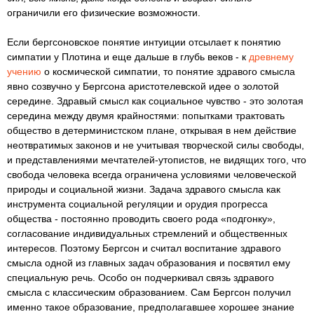
ограничили его физические возможности.
Если бергсоновское понятие интуиции отсылает к понятию
симпатии у Плотина и еще дальше в глубь веков - к
древнему
учению
о космической симпатии, то понятие здравого смысла
явно созвучно у Бергсона аристотелевской идее о золотой
середине. Здравый смысл как социальное чувство - это золотая
середина между двумя крайностями: попытками трактовать
общество в детерминистском плане, открывая в нем действие
неотвратимых законов и не учитывая творческой силы свободы,
и представлениями мечтателей-утопистов, не видящих того, что
свобода человека всегда ограничена условиями человеческой
природы и социальной жизни. Задача здравого смысла как
инструмента социальной регуляции и орудия прогресса
общества - постоянно проводить своего рода «подгонку»,
согласование индивидуальных стремлений и общественных
интересов. Поэтому Бергсон и считал воспитание здравого
смысла одной из главных задач образования и посвятил ему
специальную речь. Особо он подчеркивал связь здравого
смысла с классическим образованием. Сам Бергсон получил
именно такое образование, предполагавшее хорошее знание