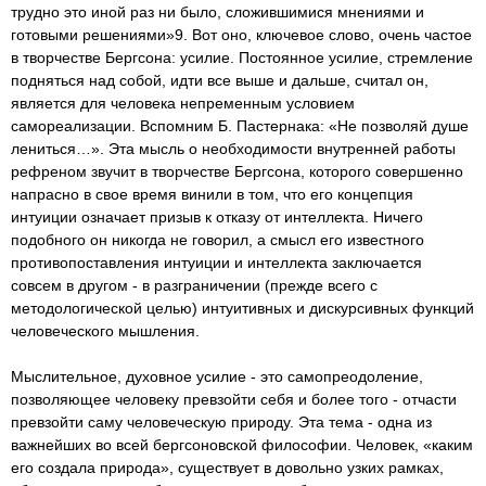
трудно это иной раз ни было, сложившимися мнениями и
готовыми решениями»9. Вот оно, ключевое слово, очень частое
в творчестве Бергсона: усилие. Постоянное усилие, стремление
подняться над собой, идти все выше и дальше, считал он,
является для человека непременным условием
самореализации. Вспомним Б. Пастернака: «Не позволяй душе
лениться…». Эта мысль о необходимости внутренней работы
рефреном звучит в творчестве Бергсона, которого совершенно
напрасно в свое время винили в том, что его концепция
интуиции означает призыв к отказу от интеллекта. Ничего
подобного он никогда не говорил, а смысл его известного
противопоставления интуиции и интеллекта заключается
совсем в другом - в разграничении (прежде всего с
методологической целью) интуитивных и дискурсивных функций
человеческого мышления.
Мыслительное, духовное усилие - это самопреодоление,
позволяющее человеку превзойти себя и более того - отчасти
превзойти саму человеческую природу. Эта тема - одна из
важнейших во всей бергсоновской философии. Человек, «каким
его создала природа», существует в довольно узких рамках,