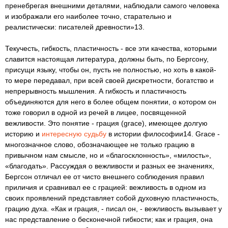
пренебрегая внешними деталями, наблюдали самого человека
и изображали его наиболее точно, старательно и
реалистически: писателей древности»13.
Текучесть, гибкость, пластичность - все эти качества, которыми
славится настоящая литература, должны быть, по Бергсону,
присущи языку, чтобы он, пусть не полностью, но хоть в какой-
то мере передавал, при всей своей дискретности, богатство и
непрерывность мышления. А гибкость и пластичность
объединяются для него в более общем понятии, о котором он
тоже говорил в одной из речей в лицее, посвященной
вежливости. Это понятие - грация (grace), имеющее долгую
историю и
интересную судьбу
в истории философии14. Grace -
многозначное слово, обозначающее не только грацию в
привычном нам смысле, но и «благосклонность», «милость»,
«благодать». Рассуждая о вежливости и разных ее значениях,
Бергсон отличал ее от чисто внешнего соблюдения правил
приличия и сравнивал ее с грацией: вежливость в одном из
своих проявлений представляет собой духовную пластичность,
грацию духа. «Как и грация, - писал он, - вежливость вызывает у
нас представление о бесконечной гибкости; как и грация, она