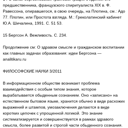
предшественника, французского спиритуалиста XIX в. Ф.
Равессона, опиравшегося, в свою очередь, на Плотина, см.: Адо
77. Плотин, или Простота взгляда. М.: Греколатинский кабинет
Ю.А. Шичалина, 1991. С. 51 53.
15 Бергсон А. Вежливость. С. 234.
Продолжение см: О здравом смысле и гражданском воспитании
как главных задачах образования: идеи Бергсона —
analitikaru.ru
ФИЛОСОФСКИЕ НАУКИ 3/2011
В информационном обществе возникает проблема
взаимодействия с особым типом знания, которое
вырабатывается обыденным сознанием. Оно «записано» на
естественном бытовом языке, хранится обычно в виде расхожих
выражений и штампов, умозаключения делаются в виде
коротких цепочек с упрощенной логикой. Это знание
систематизируется и совершенствуется в рамках здравого
смысла, более развитой и строгой части обыденного сознания.