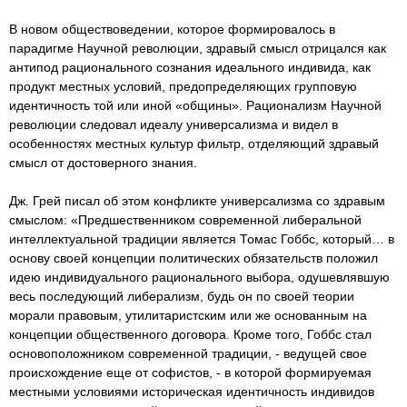
В новом обществоведении, которое формировалось в
парадигме Научной революции, здравый смысл отрицался как
антипод рационального сознания идеального индивида, как
продукт местных условий, предопределяющих групповую
идентичность той или иной «общины». Рационализм Научной
революции следовал идеалу универсализма и видел в
особенностях местных культур фильтр, отделяющий здравый
смысл от достоверного знания.
Дж. Грей писал об этом конфликте универсализма со здравым
смыслом: «Предшественником современной либеральной
интеллектуальной традиции является Томас Гоббс, который… в
основу своей концепции политических обязательств положил
идею индивидуального рационального выбора, одушевлявшую
весь последующий либерализм, будь он по своей теории
морали правовым, утилитаристским или же основанным на
концепции общественного договора. Кроме того, Гоббс стал
основоположником современной традиции, - ведущей свое
происхождение еще от софистов, - в которой формируемая
местными условиями историческая идентичность индивидов