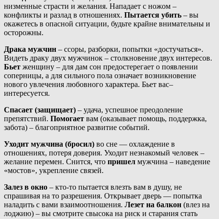
низменные страсти и желания. Нападает с ножом –
конфликты и разлад в отношениях.
Пытается убить
– вы
окажетесь в опасной ситуации, будьте крайне внимательны и
осторожны.
Драка мужчин
– ссоры, разборки, попытки «достучаться».
Видеть драку двух мужчинок – столкновение двух интересов.
Бьет
женщину – для дам сон предостерегает о появлении
соперницы, а для сильного пола означает возникновение
нового увлечения любовного характера. Бьет вас–
интересуется.
Спасает (защищает)
– удача, успешное преодоление
препятствий.
Помогает
вам (оказывает помощь, поддержка,
забота) – благоприятное развитие событий.
Уходит мужчина (бросил)
во сне — охлаждение в
отношениях, потеря доверия. Уходит незнакомый человек –
желание перемен. Снится, что
пришел
мужчина – наведение
«мостов», укрепление связей.
Залез в окно
– кто-то пытается влезть вам в душу, не
спрашивая на то разрешения. Открывает дверь — попытка
наладить с вами взаимоотношения.
Лезет на балкон
(влез на
лоджию) – вы смотрите свысока на риск и старания стать