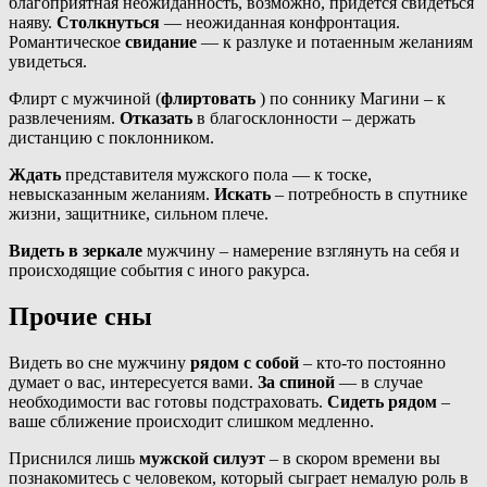
благоприятная неожиданность, возможно, придется свидеться
наяву.
Столкнуться
— неожиданная конфронтация.
Романтическое
свидание
— к разлуке и потаенным желаниям
увидеться.
Флирт с мужчиной (
флиртовать
) по соннику Магини – к
развлечениям.
Отказать
в благосклонности – держать
дистанцию с поклонником.
Ждать
представителя мужского пола — к тоске,
невысказанным желаниям.
Искать
– потребность в спутнике
жизни, защитнике, сильном плече.
Видеть в зеркале
мужчину – намерение взглянуть на себя и
происходящие события с иного ракурса.
Прочие сны
Видеть во сне мужчину
рядом с собой
– кто-то постоянно
думает о вас, интересуется вами.
За спиной
— в случае
необходимости вас готовы подстраховать.
Сидеть рядом
–
ваше сближение происходит слишком медленно.
Приснился лишь
мужской силуэт
– в скором времени вы
познакомитесь с человеком, который сыграет немалую роль в