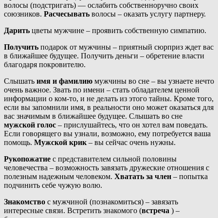
волосы (подстригать) — ослабить собственноручно своих
союзников.
Расчесывать
волосы – оказать услугу партнеру.
Дарить
цветы мужчине – проявить собственную симпатию.
Получить
подарок от мужчины – приятный сюрприз ждет вас
в ближайшее будущее. Получить деньги – обретение власти
благодаря покровителю.
Слышать
имя и фамилию
мужчины во сне – вы узнаете нечто
очень важное. Звать по имени – стать обладателем ценной
информации о ком-то, и не делать из этого тайны. Кроме того,
если вы запомнили имя, в реальности оно может оказаться для
вас значимым в ближайшее будущее. Слышать во сне
мужской голос
– прислушайтесь, что он хотел вам поведать.
Если говорящего вы узнали, возможно, ему потребуется ваша
помощь.
Мужской крик
– вы сейчас очень нужны.
Рукопожатие
с представителем сильной половины
человечества – возможность завязать дружеские отношения с
полезным надежным человеком.
Хватать за член
– попытка
подчинить себе чужую волю.
Знакомство
с мужчиной (познакомиться) – завязать
интересные связи. Встретить знакомого (
встреча
) –