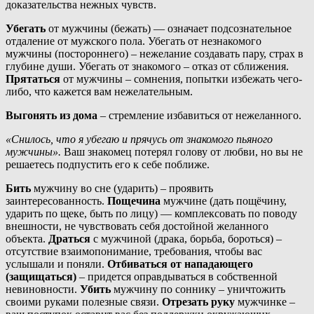
доказательства нежных чувств.
Убегать
от мужчины (бежать) — означает подсознательное
отдаление от мужского пола. Убегать от незнакомого
мужчины (постороннего) – нежелание создавать пару, страх в
глубине души. Убегать от знакомого – отказ от сближения.
Прятаться
от мужчины – сомнения, попытки избежать чего-
либо, что кажется вам нежелательным.
Выгонять из дома
– стремление избавиться от нежеланного.
«Снилось, что я убегаю и прячусь от знакомого пьяного
мужчины».
Ваш знакомец потерял голову от любви, но вы не
решаетесь подпустить его к себе поближе.
Бить
мужчину во сне (ударить) – проявить
заинтересованность.
Пощечина
мужчине (дать пощёчину,
ударить по щеке, быть по лицу) — комплексовать по поводу
внешности, не чувствовать себя достойной желанного
объекта.
Драться
с мужчиной (драка, борьба, бороться) –
отсутствие взаимопонимание, требования, чтобы вас
услышали и поняли.
Отбиваться от нападающего
(защищаться)
– придется оправдываться в собственной
невиновности.
Убить
мужчину по соннику – уничтожить
своими руками полезные связи.
Отрезать руку
мужчинке –