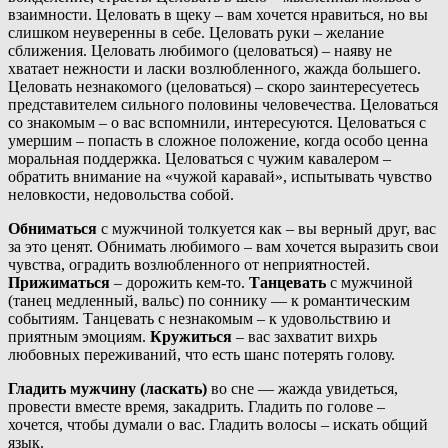
взаимности. Целовать в щеку – вам хочется нравиться, но вы
слишком неуверенны в себе. Целовать руки – желание
сближения. Целовать любимого (целоваться) – наяву не
хватает нежности и ласки возлюбленного, жажда большего.
Целовать незнакомого (целоваться) – скоро заинтересуетесь
представителем сильного половины человечества. Целоваться
со знакомым – о вас вспомнили, интересуются. Целоваться с
умершим – попасть в сложное положение, когда особо ценна
моральная поддержка. Целоваться с чужим кавалером –
обратить внимание на «чужой каравай», испытывать чувство
неловкости, недовольства собой.
Обниматься
с мужчиной толкуется как – вы верный друг, вас
за это ценят. Обнимать любимого – вам хочется выразить свои
чувства, оградить возлюбленного от неприятностей.
Прижиматься
– дорожить кем-то.
Танцевать
с мужчиной
(танец медленный, вальс) по соннику — к романтическим
событиям. Танцевать с незнакомым – к удовольствию и
приятным эмоциям.
Кружиться
– вас захватит вихрь
любовных переживаний, что есть шанс потерять голову.
Гладить мужчину (ласкать)
во сне — жажда увидеться,
провести вместе время, закадрить. Гладить по голове –
хочется, чтобы думали о вас. Гладить волосы – искать общий
язык.