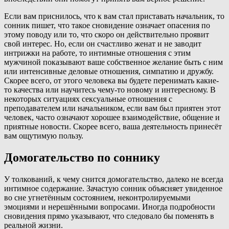
Если вам приснилось, что к вам стал приставать начальник, то
сонник пишет, что такое сновидение означает опасения по
этому поводу или то, что скоро он действительно проявит
свой интерес. Но, если он счастливо женат и не заводит
интрижки на работе, то интимные отношения с этим
мужчиной показывают ваше собственное желание быть с ним
или интенсивные деловые отношения, симпатию и дружбу.
Скорее всего, от этого человека вы будете перенимать какие-
то качества или научитесь чему-то новому и интересному. В
некоторых ситуациях сексуальные отношения с
преподавателем или начальником, если вам был приятен этот
человек, часто означают хорошее взаимодействие, общение и
приятные новости. Скорее всего, ваша деятельность принесёт
вам ощутимую пользу.
Домогательство по соннику
У толкований, к чему снится домогательство, далеко не всегда
интимное содержание. Зачастую сонник объясняет увиденное
во сне угнетённым состоянием, неконтролируемыми
эмоциями и нерешёнными вопросами. Иногда подробности
сновидения прямо указывают, что следовало бы поменять в
реальной жизни.