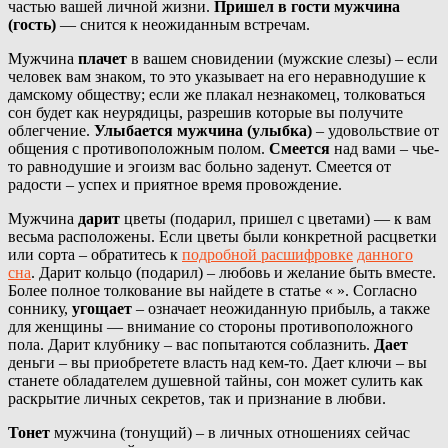
частью вашей личной жизни.
Пришел в гости мужчина
(гость)
— снится к неожиданным встречам.
Мужчина
плачет
в вашем сновидении (мужские слезы) – если
человек вам знаком, то это указывает на его неравнодушие к
дамскому обществу; если же плакал незнакомец, толковаться
сон будет как неурядицы, разрешив которые вы получите
облегчение.
Улыбается мужчина (улыбка)
– удовольствие от
общения с противоположным полом.
Смеется
над вами – чье-
то равнодушие и эгоизм вас больно заденут. Смеется от
радости – успех и приятное время провождение.
Мужчина
дарит
цветы (подарил, пришел с цветами) — к вам
весьма расположены. Если цветы были конкретной расцветки
или сорта – обратитесь к
подробной расшифровке
данного
сна
. Дарит кольцо (подарил) – любовь и желание быть вместе.
Более полное толкование вы найдете в статье « ». Согласно
соннику,
угощает
– означает неожиданную прибыль, а также
для женщины — внимание со стороны противоположного
пола. Дарит клубнику – вас попытаются соблазнить.
Дает
деньги – вы приобретете власть над кем-то. Дает ключи – вы
станете обладателем душевной тайны, сон может сулить как
раскрытие личных секретов, так и признание в любви.
Тонет
мужчина (тонущий) – в личных отношениях сейчас