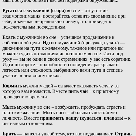
ваш поступок оставит вас без поддержки окружающих.
Ругаться с мужчиной (ссора)
во сне – отсутствие
взаимопонимания, постарайтесь оставить свое мнение при
себе, иначе вас неправильно поймут, что приведет к
нежелательным последствиям.
Ехать
с мужчиной во сне – успешное продвижение к
собственной цели.
Идти
с мужчиной (прогулка, гулять) —
движение на пути к желаемому, тяжелое или приятное вы
можете судить по эмоциям испытанным во сне. Идти под
руку — вы не одни в своих стремлениях, у вас есть соратник.
Идти по дороге – подробности сновидения раскрывают
легкость или сложность выбранного вами пути и степень
участия в нем «попутчика».
Кормить
мужчину едой – означает оказывать услугу, за
которую вам воздастся. Вместе
пить чай
– к приятному
проведению времени.
Мыть
мужчину во сне – возбуждать, пробуждать страсть и
плотские желания. Мыть ноги – обольщать достойную
личность. Вместе
принимать ванну (купаться, плавать)
– к
интимным отношениям.
Брить
— нанести ущерб тему, кто вас поддерживает.
Стричь