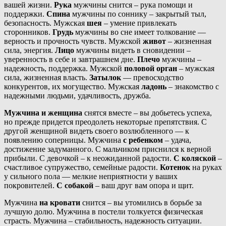
вашей жизни.
Рука
мужчины снится – рука помощи и
поддержки.
Спина
мужчины по соннику – закрытый тыл,
безопасность. Мужская
шея
– умение привлекать
сторонников.
Грудь
мужчины во сне имеет толкование —
верность и прочность чувств. Мужской
живот
– жизненная
сила, энергия.
Лицо
мужчины видеть в сновидении –
уверенность в себе и завтрашнем дне.
Плечо
мужчины –
надежность, поддержка. Мужской
половой орган
– мужская
сила, жизненная власть.
Затылок
— превосходство
конкурентов, их могущество. Мужская
ладонь
– знакомство с
надежными людьми, удачливость, дружба.
Мужчина и женщина
снятся вместе – вы добьетесь успеха,
но прежде придется преодолеть некоторые препятствия. С
другой женщиной видеть своего возлюбленного — к
появлению соперницы. Мужчина
с ребенком
– удача,
достижение задуманного. С мальчиком приснился к верной
прибыли. С девочкой – к неожиданной радости.
С коляской
–
счастливое супружество, семейные радости.
Котенок
на руках
у сильного пола — мелкие неприятности у ваших
покровителей.
С собакой
– ваш друг вам опора и щит.
Мужчина
на кровати
снится – вы утомились в борьбе за
лучшую долю. Мужчина в постели толкуется физическая
страсть. Мужчина – стабильность, надежность ситуации.