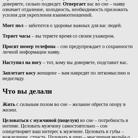
доверяете, сильно подведет.
Отвергает
вас во сне – наяву
означает отдаление, холодность, необходимость приложить
усилия для укрепления взаимоотношений.
Моет пол
– заботится о здоровье важных для вас людей.
Теряет часы
– вы теряете время со своим ухажером.
Просит номер телефона
– сон предупреждает о сохранности
личной информации наяву.
Наступил на ногу
– тот, кому вы доверяете, подставит вас.
Заплетает косу
женщине – вам навредят по легкомыслию и
недогляду.
Что вы делали
Жить
с сильным полом во сне – желание обрести опору в
жизни.
Целоваться с мужчиной (поцелуи)
во сне – потребность в
интиме. Целовать мужчину самостоятельно – сон
олицетворяет ваш интерес к мужчине. Целовать в губы –
вожделение, страсть. Целовать в шею – мысленная мольба о