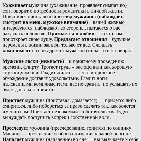
Ухаживает
мужчина (ухаживание, проявляет симпатию) —
сон говорит о потребности романтики в личной жизни.
Приснился пристальный
взгляд мужчины (наблюдает,
смотрит на меня, мужское внимание)
– вашей жизнью
интересуются, наблюдают со стороны, пытаются о вас
разузнать побольше.
Признается в любви
– кто-то вам
приоткроет свою душу.
Предлагает отношения
– будущие
перемены в жизни зависят только от вас. Слышать
комплимент
в свой адрес от мужского пола – о вас говорят.
Мужские ласки (нежность)
– к приятному проведению
времени, флирту. Трогает грудь – вас оценили как хорошую
спутницу жизни. Гладит живот — лесть и приятное
обхождение доставят удовольствие. Гладит ноги –
изысканными комплиментами вас не сразить, но услышать их
будет довольно приятно.
Пристает
мужчина (приставал, домагается) — придется либо
смириться, либо побороться за право сделать так, как хочется
именно вам. Пристает незнакомый – обстоятельства будут
вынуждать поступить вопреки собственной воли.
Преследует
мужчина (преследование, гонится) по соннику
Магини — проявление особого внимания к вашей персоне.
Нападает
мужчина (нападение) во сне — вы вызываете к себе