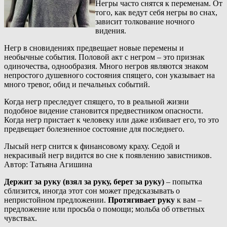
Негры часто снятся к переменам. От
того, как ведут себя негры во снах,
зависит толкование ночного
видения.
Негр в сновидениях предвещает новые перемены и
необычные события. Половой акт с негром – это признак
одиночества, однообразия. Много негров являются знаком
непростого душевного состояния спящего, сон указывает на
много тревог, обид и печальных событий.
Когда негр преследует спящего, то в реальной жизни
подобное видение становится предвестником опасности.
Когда негр пристает к человеку или даже избивает его, то это
предвещает болезненное состояние для последнего.
Лысый негр снится к финансовому краху. Седой и
некрасивый негр видится во сне к появлению завистников.
Автор: Татьяна Агишина
Держит за руку (взял за руку, берет за руку)
– попытка
сблизится, иногда этот сон может предсказывать о
непристойном предложении.
Протягивает руку
к вам –
предложение или просьба о помощи; мольба об ответных
чувствах.