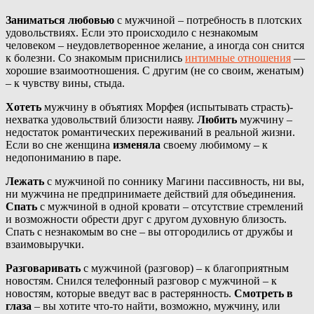
Заниматься любовью
с мужчиной – потребность в плотских
удовольствиях. Если это происходило с незнакомым
человеком – неудовлетворенное желание, а иногда сон снится
к болезни. Со знакомым приснились
интимные отношения
—
хорошие взаимоотношения. С другим (не со своим, женатым)
– к чувству вины, стыда.
Хотеть
мужчину в объятиях Морфея (испытывать страсть)-
нехватка удовольствий близости наяву.
Любить
мужчину –
недостаток романтических переживаний в реальной жизни.
Если во сне женщина
изменяла
своему любимому – к
недопониманию в паре.
Лежать
с мужчиной по соннику Магини пассивность, ни вы,
ни мужчина не предпринимаете действий для объединения.
Спать
с мужчиной в одной кровати – отсутствие стремлений
и возможности обрести друг с другом духовную близость.
Спать с незнакомым во сне – вы отгородились от дружбы и
взаимовыручки.
Разговаривать
с мужчиной (разговор) – к благоприятным
новостям. Снился телефонный разговор с мужчиной – к
новостям, которые введут вас в растерянность.
Смотреть в
глаза
– вы хотите что-то найти, возможно, мужчину, или