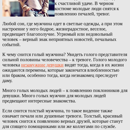
к счастливой удаче. В черном
костюме молодые люди снятся к
появлению печалей, тревог.
Любой сон, где мужчина одет в светлые одежды, а при этом
настроение у него бодрое, жизнерадостное, веселое,
предвещает благополучие. Угрюмый или недовольный
человек – верный знак неприятных новостей, печальных
событий.
К чему снится голый мужчина? Увидеть голого представителя
сильной половины человечества – к тревоге. Голого молодого
человека
незамужние девушки
видят тогда, когда в их жизни
ожидаются перемены, которые закончатся влюбленностью
или браком, особенно тогда, когда незнакомец преследует
даму.
Много голых молодых людей – к появлению поклонников для
девушки. Много голых мужчин для молодых людей
предвещают интересные знакомства.
Если снится толстый мужчина, то такое видение также
означает печали или душевные тревоги. Толстый, красивый
человек снится к появлению верных друзей, которые станут
для спящего помощниками или же коллегами по службе.