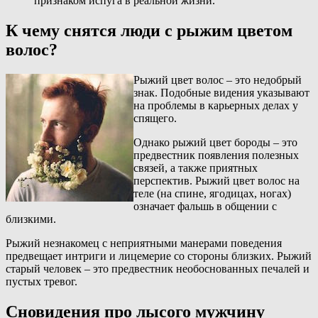
признаком испуга в реальной жизни.
К чему снятся люди с рыжим цветом
волос?
Рыжий цвет волос – это недобрый
знак. Подобные видения указывают
на проблемы в карьерных делах у
спящего.
Однако рыжий цвет бороды – это
предвестник появления полезных
связей, а также приятных
перспектив. Рыжий цвет волос на
теле (на спине, ягодицах, ногах)
означает фальшь в общении с
близкими.
Рыжий незнакомец с неприятными манерами поведения
предвещает интриги и лицемерие со стороны близких. Рыжий
старый человек – это предвестник необоснованных печалей и
пустых тревог.
Сновидения про лысого мужчину