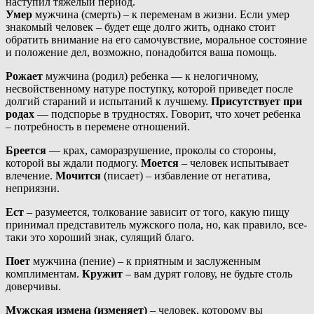
наступил тяжелый период.
Умер
мужчина (смерть) – к переменам в жизни. Если умер
знакомый человек – будет еще долго жить, однако стоит
обратить внимание на его самочувствие, моральное состояние
и положение дел, возможно, понадобится ваша помощь.
Рожает
мужчина (родил) ребенка — к нелогичному,
несвойственному натуре поступку, которой приведет после
долгий стараний и испытаний к лучшему.
Присутствует при
родах
— подспорье в трудностях. Говорит, что хочет ребенка
– потребность в перемене отношений.
Бреется
— крах, саморазрушение, проколы со стороны,
которой вы ждали подмогу.
Моется
– человек испытывает
влечение.
Мочится
(писает) – избавление от негатива,
неприязни.
Ест
– разумеется, толкование зависит от того, какую пищу
принимал представитель мужского пола, но, как правило, все-
таки это хороший знак, сулящий благо.
Поет
мужчина (пение) – к приятным и заслуженным
комплиментам.
Кружит
– вам дурят голову, не будьте столь
доверчивы.
Мужская измена (изменяет)
– человек, которому вы