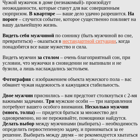
Чужой мужичок в доме (незнакомый)- произойдут
неожиданности, которые станут для вас совершенным
сюрпризом.
В квартире
— ваше дело удачно разрешится.
На
пороге
– случится событие, которое существенно повлияет на
вашу дальнейшую жизнь.
Видеть себя мужчиной
по соннику (быть мужчиной во сне,
превратиться) – оказаться в
нестандартной ситуации
, когда
понадобятся все ваше мужество и сила.
Видеть мужчин
за столом
– очень благоприятный сон, при
условии, что мужички в сновидении не выпивали и не
бузили, а лишь наслаждались застольем.
Фотография
с изображением объекта мужеского пола – вас
обманет чужая надежность и кажущаяся стабильность.
Двое мужчин
приснились – вам предстоит столкнуться с 2-мя
важными задачами.
Три
мужские особи — три направления
потребуют вашего особого внимания.
Несколько мужчин
(много, толпа)
— придется браться за множество дел
одновременно, но не переживайте, помощники найдутся.
Делать выбор
между мужчинами (выбирать) – необходимость
определить первостепенную задачу, и приниматься за ее
решение. Выбирать между двумя – не рекомендуется хвататься