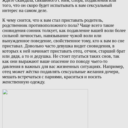
ждите скандала, связанного с ним, спора, подавления или
того, что он скоро будет испытывать к вам сексуальный
интерес на самом деле.
К чему снится, что к вам стал приставать родитель,
родственник противоположного пола? Чаще всего такие
сновидения сонник толкует, как подавление вашей воли более
сильной личностью, навязывание чужой воли или
вынужденное поведение, свойственное тому, кто к вам во сне
приставал. Довольно часто девушка видит сновидения, в
которых к ней начинает приставать отец, отчим, старший брат
или дядя, а то и дедушка. Не стоит пугаться таких снов, так
как они выражают ваше опасение по поводу чьего-то
давления в важных для вас жизненных ситуациях. Например,
отец может жёстко подавлять сексуальные желания дочери,
мешать встречаться с парнями, краситься и носить
женственную одежду.