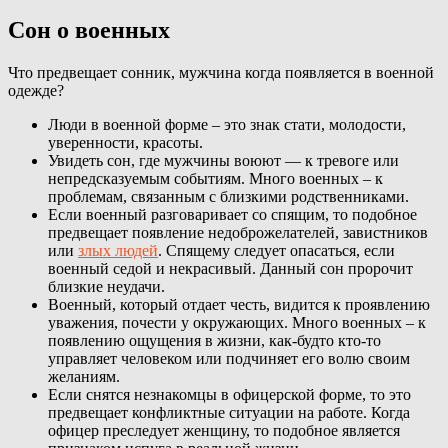
Сон о военных
Что предвещает сонник, мужчина когда появляется в военной
одежде?
Люди в военной форме – это знак стати, молодости,
уверенности, красоты.
Увидеть сон, где мужчины воюют — к тревоге или
непредсказуемым событиям. Много военных – к
проблемам, связанным с близкими родственниками.
Если военный разговаривает со спящим, то подобное
предвещает появление недоброжелателей, завистников
или
злых людей
. Спящему следует опасаться, если
военный седой и некрасивый. Данный сон пророчит
близкие неудачи.
Военный, который отдает честь, видится к проявлению
уважения, почести у окружающих. Много военных – к
появлению ощущения в жизни, как-будто кто-то
управляет человеком или подчиняет его волю своим
желаниям.
Если снятся незнакомцы в офицерской форме, то это
предвещает конфликтные ситуации на работе. Когда
офицер преследует женщину, то подобное является