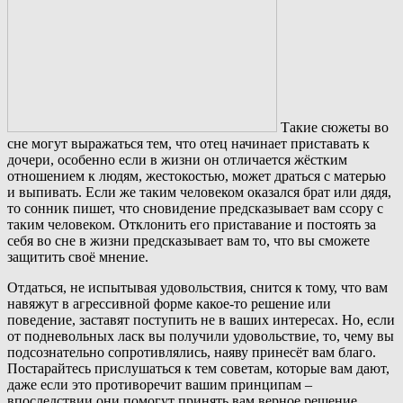
Такие сюжеты во
сне могут выражаться тем, что отец начинает приставать к
дочери, особенно если в жизни он отличается жёстким
отношением к людям, жестокостью, может драться с матерью
и выпивать. Если же таким человеком оказался брат или дядя,
то сонник пишет, что сновидение предсказывает вам ссору с
таким человеком. Отклонить его приставание и постоять за
себя во сне в жизни предсказывает вам то, что вы сможете
защитить своё мнение.
Отдаться, не испытывая удовольствия, снится к тому, что вам
навяжут в агрессивной форме какое-то решение или
поведение, заставят поступить не в ваших интересах. Но, если
от подневольных ласк вы получили удовольствие, то, чему вы
подсознательно сопротивлялись, наяву принесёт вам благо.
Постарайтесь прислушаться к тем советам, которые вам дают,
даже если это противоречит вашим принципам –
впоследствии они помогут принять вам верное решение.