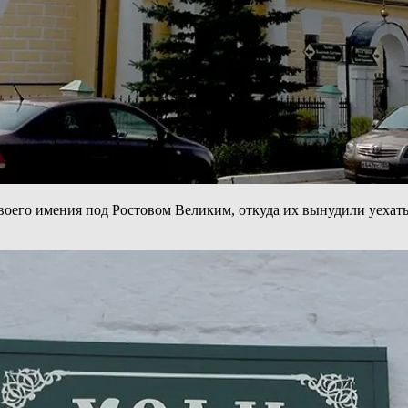
воего имения под Ростовом Великим, откуда их вынудили уехат