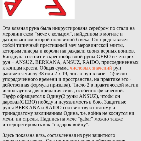
Эта вязаная руна была инкрустирована серебром по стали на
меровингском "мече с кольцом", найденном в могиле и
датированном второй половиной 6 века. Он представляет
собой типичный престижный меч меровингской элиты,
которым лидеры и короли награждали своих верных воинов.
Биндруна состоит из крестообразной руны GEBO и четырех
рун – ANSUZ, BERKANA, ANSUZ, RAIDO, присоединенных
к концам креста. Общая сумма
числовых значений
рун
равняется числу 38 или 2 x 19, число рун в вязе – 5(число
упорядоченного времени и пространства, на практике это -
действенная формула призыва). Число 2 в практической магии
используется для придания силы, особенно физической.
Тауфр обращается к Одину(2 руны ANSUZ), чтобы он
даровал(GEBO) победу и неуязвимость в бою. Защитные
руны BERKANA и RAIDO соответствуют пятому и
тринадцатому заклинаниям Одина, т.е. война не коснутся ни
мечи, ни стрелы. Надпись на мече "gabar" можно также
интерпретировать как "подарок войну".
Здесь показана вязь, составленная из рун защитного
сакрального слова . Она приносит успех и обеспечивает