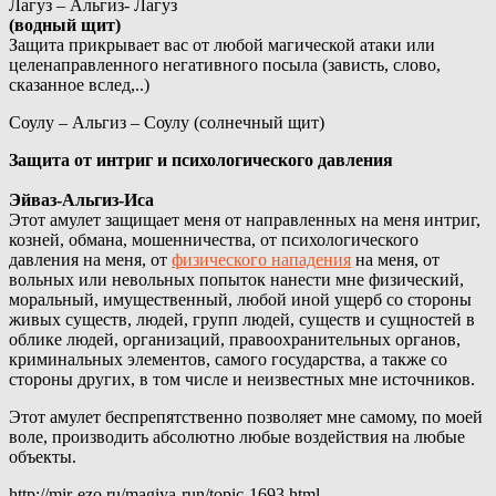
Лагуз – Альгиз- Лагуз
(водный щит)
Защита прикрывает вас от любой магической атаки или
целенаправленного негативного посыла (зависть, слово,
сказанное вслед,..)
Соулу – Альгиз – Соулу (солнечный щит)
Защита от интриг и психологического давления
Эйваз-Альгиз-Иса
Этот амулет защищает меня от направленных на меня интриг,
козней, обмана, мошенничества, от психологического
давления на меня, от
физического нападения
на меня, от
вольных или невольных попыток нанести мне физический,
моральный, имущественный, любой иной ущерб со стороны
живых существ, людей, групп людей, существ и сущностей в
облике людей, организаций, правоохранительных органов,
криминальных элементов, самого государства, а также со
стороны других, в том числе и неизвестных мне источников.
Этот амулет беспрепятственно позволяет мне самому, по моей
воле, производить абсолютно любые воздействия на любые
объекты.
http://mir-ezo.ru/magiya-run/topic-1693.html