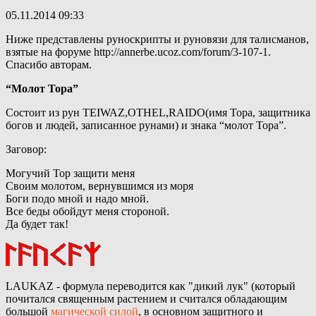
05.11.2014 09:33
Ниже представлены руноскрипты и руновязи для талисманов,
взятые на форуме http://annerbe.ucoz.com/forum/3-107-1.
Спасибо авторам.
“Молот Тора”
Состоит из рун TEIWAZ,OTHEL,RAIDO(имя Тора, защитника
богов и людей, записанное рунами) и знака “молот Тора”.
Заговор:
Могучий Тор защити меня
Своим молотом, вернувшимся из моря
Боги подо мной и надо мной.
Все беды обойдут меня стороной.
Да будет так!
LAUKAZ - формула переводится как "дикий лук" (который
почитался священным растением и считался обладающим
большой
магической силой
, в основном защитного и