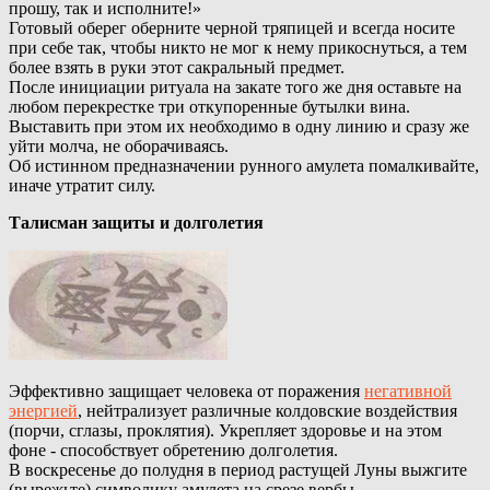
прошу, так и исполните!»
Готовый оберег оберните черной тряпицей и всегда носите
при себе так, чтобы никто не мог к нему прикоснуться, а тем
более взять в руки этот сакральный предмет.
После инициации ритуала на закате того же дня оставьте на
любом перекрестке три откупоренные бутылки вина.
Выставить при этом их необходимо в одну линию и сразу же
уйти молча, не оборачиваясь.
Об истинном предназначении рунного амулета помалкивайте,
иначе утратит силу.
Талисман защиты и долголетия
Эффективно защищает человека от поражения
негативной
энергией
, нейтрализует различные колдовские воздействия
(порчи, сглазы, проклятия). Укрепляет здоровье и на этом
фоне - способствует обретению долголетия.
В воскресенье до полудня в период растущей Луны выжгите
(вырежьте) символику амулета на срезе вербы.