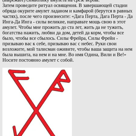
Затем проведите ритуал освящения. В завершающей стадии
обряда окурите амулет ладаном и камфарой (берутся в равных
частях), после чего произнесите: «Дага Перта, Дага Перта - Да
Инга-Да Инга - силы великие, направьте мощь свою в этот
амулет. Чтобы мне прожить до ста лет, жить да не тужить,
богатства нажить, любви да дом, детей да корм, чтобы все
было, чтобы все сбылось. Силы Фрейра, Силы Фрейи -
призываю вас к себе, призываю вас с небес. Руки свои
возложите, мой талисман оживите, чтобы ваша защита на нем
была вышита, на нем и на мне. Во имя Одина, Вили и Ве!»
Носите постоянно амулет с собой.