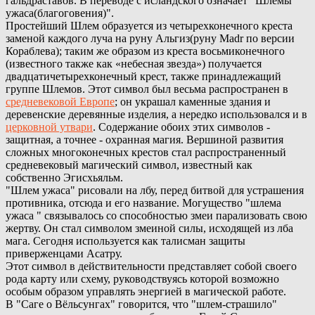
гальдраставов. В переводе с исландского означает "Шлемы
ужаса(благоговения)".
Простейший Шлем образуется из четырехконечного креста
заменой каждого луча на руну Альгиз(руну Madr по версии
Кораблева); таким же образом из креста восьмиконечного
(известного также как «небесная звезда») получается
двадцатичетырехконечный крест, также принадлежащий
группе Шлемов. Этот символ был весьма распространен в
средневековой Европе
; он украшал каменные здания и
деревенские деревянные изделия, а нередко использовался и в
церковной утвари
. Содержание обоих этих символов -
защитная, а точнее - охранная магия. Вершиной развития
сложных многоконечных крестов стал распространенный
средневековый магический символ, известный как
собственно Эгисхьяльм.
"Шлем ужаса" рисовали на лбу, перед битвой для устрашения
противника, отсюда и его название. Могущество "шлема
ужаса " связывалось со способностью змеи парализовать свою
жертву. Он стал символом змеиной силы, исходящей из лба
мага. Сегодня используется как талисман защиты
приверженцами Асатру.
Этот символ в действительности представляет собой своего
рода карту или схему, руководствуясь которой возможно
особым образом управлять энергией в магической работе.
В "Саге о Вёльсунгах" говорится, что "шлем-страшило"