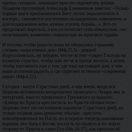
кричал «осанна», начинают яростно скрежетать зубами.
Недаром протоиерей Александр Ельчанинов заметил: «Только
первые шаги приближения к Богу легки; окрыленность и
восторг... сменяются постепенно охлаждением, сомнением, и
для поддержания веры нужны усилия, борьба...». Кто-то
продолжает бороться, а кто-то почитает себя обманутым, «не
получившим знамения», покинутым на произвол судьбы.
И потому, чтобы радость наша не обернулась горькими
слезами «неразумных дев» (Мф.25.3) - дщерей
Иерусалимских, не забудем, что не за тем «грядет Господь на
вольную страсть», чтобы нам легче и проще жилось, а затем,
чтобы напомнить нам о том, где наш настоящий дом, в чем
наша истинная радость и где спрятано истинное «сокровище
наше» (Мф.6.21).
Сегодня - канун Страстных дней, а еще вчера, когда вся
Церковь вспоминала воскрешение праведного Лазаря, мы за
литургией, вместо привычного Трисвятого услышали:
«Елицы во Христа крестистеся, во Христа облекостеся».
Церковь поет это песнопение накануне Страстных дней, не
только отдавая дань древнему обычаю - крестить
новообращенных на Пасху, но в первую очередь напоминая
верным, что быть с Богом, воссесть по правую и по левую
сторону от Христа в славе Его (Мк.10.37), как просили об