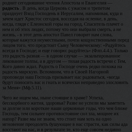
роднит сегодняшние чтения Апостола и Евангелия —
радость
. В день, когда Церковь с ужасом и трепетом
празднует Вход Господень в Иерусалим, напоминая, куда и
зачем идет Христос сегодня, восседая на осленке, в день,
когда, глядя с Елеонской горы на город, Спаситель плачет о
нем и об этих людях, потому что они выбрали смерть, а не
жизнь, - в этот день апостол Павел говорит нам слова,
которые кажутся неуместными, почти кощунственными перед
лицом того, что предстоит Сыну Человеческому: «Радуйтесь
всегда в Господе; и еще говорю: радуйтесь» (Флп.4.4.). Только
это радость разная — в одном случае — экзальтированное
ликование толпы, а в другом — тихая радость встречи с Тем,
Кого давно ждал. Радость о Господе очень редко похожа на
радость мирскую. Вспомним, что в Своей Нагорной
проповеди наш Господь призывает нас радоваться, «когда
будут поносить вас и гнать и всячески неправедно злословить
за Меня» (Мф.5.11).
Чего же ищем мы, ныне стоящие в храме? Успеха,
бесскорбного жития, здоровья? Разве не успели мы заметить
за долгие или короткие наши церковные годы, что чем ближе
Господь, тем сильнее противостояние сил зла, мощнее их
напор? Разве мы не знаем, что стоит нам хоть на одно
мгновение преодолеть бушующие в нас страсти, как силы ада
восстают на нас, и в результате те, кто еще совсем недавно