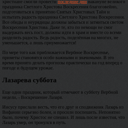
христиане смогли провести
последние дни
накануне великого
праздника Светлого Христова Воскресения благоговейно,
подготовиться к принятию Святых Христовых Тайн и
испытать радость праздника Светлого Христова Воскресения.
Все обиды и неурядицы должны забыться и затмиться светом
Воскресения Христова. Даже те, кто по немощи не смог
выдержать весь пост, должны идти в храм и вместе со всеми
разделить радость. Ведь радость, поделённая на многих, не
уменьшается, а лишь приумножается!
По мере того как приближается Вербное Воскресенье,
приметы становятся особо важными и значимыми. В это
время принято делать прогнозы практически на год вперед о
погоде и будущем урожае.
Лазарева суббота
Еще один праздник, который отмечают в субботу Вербной
недели, - Воскрешение Лазаря.
Иисусу прислали весть, что его друг и сподвижник Лазарь из
Вифании серьезно болен, и просили поспешить. Непонятно
было, почему Христос не спешил. И лишь после известия, что
Лазарь умер, он тронулся в путь.