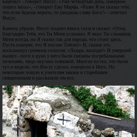
камень!» - говорит Иисус. «Уже четвертый день, наверное,
пошел запах», - говорит Ему Марфа. «Разве Я не сказал тебе,
что если будешь верить, то увидишь славу Бога?» - ответил
Иисус.
Камень убрали. Иисус поднял ввысь глаза и сказал: «Отец,
благодарю Тебя, что Ты Меня услышал. Я знал: Ты слышишь
Меня всегда, но Я сказал так для народа, что стоит здесь.
Пусть поверят, что Я послан Тобою!» И, сказав это,
воскликнул громким голосом: «Лазарь, выходи!» И умерший
вышел - ноги и руки у него были связаны погребальными
пеленами, лицо окутано повязкой. Многие из тех, что были
тут и видели, что Иисус сделал, поверили в Него. Но
некоторые пошли к учителям закона и старейшим
священникам и рассказали им все.