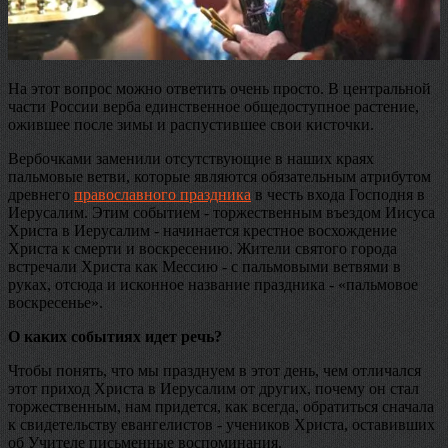
На этот вопрос можно ответить очень просто. В центральной
части России верба единственное общедоступное растение,
ожившее после зимы и распустившее свои кисточки.
Вербочками заменили отсутствующие в наших краях
пальмовые ветви, которые являются обязательным атрибутом
древнего
православного праздника
в честь входа Господня в
Иерусалим. Этим событием - торжественным въездом Иисуса
Христа в Иерусалим - начинается крестное восхождение
Христа к смерти и воскресению. Жители святого города
встречали Христа как Мессию - с пальмовыми ветвями в
руках, отсюда и исконное название праздника - «пальмовое
воскресенье».
О каких событиях идет речь?
Чтобы понять, что мы празднуем в этот день, чем отличался
этот приход Христа в Иерусалим от других, почему он стал
торжественным, нам придется, как всегда, обратиться сначала
к свидетельству евангелистов - учеников Христа, оставивших
об Учителе письменные воспоминания.