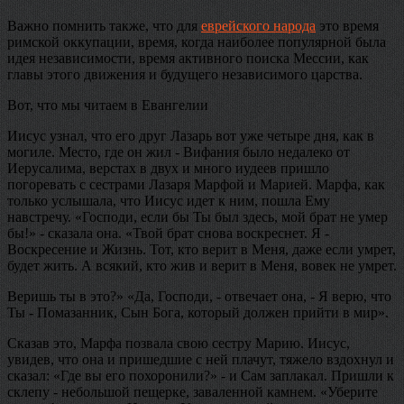
Важно помнить также, что для
еврейского народа
это время
римской оккупации, время, когда наиболее популярной была
идея независимости, время активного поиска Мессии, как
главы этого движения и будущего независимого царства.
Вот, что мы читаем в Евангелии
Иисус узнал, что его друг Лазарь вот уже четыре дня, как в
могиле. Место, где он жил - Вифания было недалеко от
Иерусалима, верстах в двух и много иудеев пришло
погоревать с сестрами Лазаря Марфой и Марией. Марфа, как
только услышала, что Иисус идет к ним, пошла Ему
навстречу. «Господи, если бы Ты был здесь, мой брат не умер
бы!» - сказала она. «Твой брат снова воскреснет. Я -
Воскресение и Жизнь. Тот, кто верит в Меня, даже если умрет,
будет жить. А всякий, кто жив и верит в Меня, вовек не умрет.
Веришь ты в это?» «Да, Господи, - отвечает она, - Я верю, что
Ты - Помазанник, Сын Бога, который должен прийти в мир».
Сказав это, Марфа позвала свою сестру Марию. Иисус,
увидев, что она и пришедшие с ней плачут, тяжело вздохнул и
сказал: «Где вы его похоронили?» - и Сам заплакал. Пришли к
склепу - небольшой пещерке, заваленной камнем. «Уберите