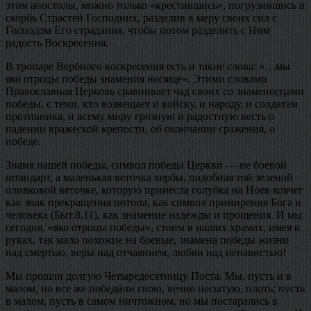
этом апостолы, можно только «крестившись», погрузившись в
скорбь Страстей Господних, разделив в меру своих сил с
Господом Его страдания, чтобы потом разделить с Ним
радость Воскресения.
В тропаре Вербного воскресения есть и такие слова: «…мы
яко отроцы победы знамения носяще». Этими словами
Православная Церковь сравнивает чад своих со знаменосцами
победы, с теми, кто возвещает и войску, и народу, и солдатам
противника, и всему миру грозную и радостную весть о
падении вражеской крепости, об окончании сражения, о
победе.
Знамя нашей победы, символ победы Церкви — не боевой
штандарт, а маленькая веточка вербы, подобная той зеленой
оливковой веточке, которую принесла голубка на Ноев ковчег
как знак прекращения потопа, как символ примирения Бога и
человека (Быт.8.11), как знамение надежды и прощения. И мы
сегодня, «яко отроцы победы», стоим в наших храмах, имея в
руках, так мало похожие на боевые, знамена победы жизни
над смертью, веры над отчаянием, любви над ненавистью!
Мы прошли долгую Четыредесятницу Поста. Мы, пусть и в
малом, но все же победили свою, вечно несытую, плоть; пусть
в малом, пусть в самом ничтожном, но мы постарались в