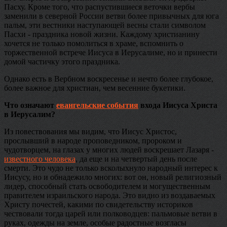
Пасху. Кроме того, что распустившиеся веточки вербы
заменили в северной России ветви более привычных для юга
пальм, эти вестники наступающей весны стали символом
Пасхи - праздника новой жизни. Каждому христианину
хочется не только помолиться в храме, вспомнить о
торжественной встрече Иисуса в Иерусалиме, но и принести
домой частичку этого праздника.
Однако есть в Вербном воскресенье и нечто более глубокое,
более важное для христиан, чем весенние букетики.
Что означают
евангельские события
входа Иисуса Христа
в Иерусалим?
Из повествования мы видим, что Иисус Христос,
прослывший в народе проповедником, пророком и
чудотворцем, на глазах у многих людей воскрешает Лазаря -
известного человека
, да еще и на четвертый день после
смерти. Это чудо не только всколыхнуло народный интерес к
Иисусу, но и обнадежило многих: вот он, новый религиозный
лидер, способный стать освободителем и могущественным
правителем израильского народа. Это видно из воздаваемых
Христу почестей, какими по свидетельству историков
чествовали тогда царей или полководцев: пальмовые ветви в
руках, одежды на земле, особые радостные возгласы