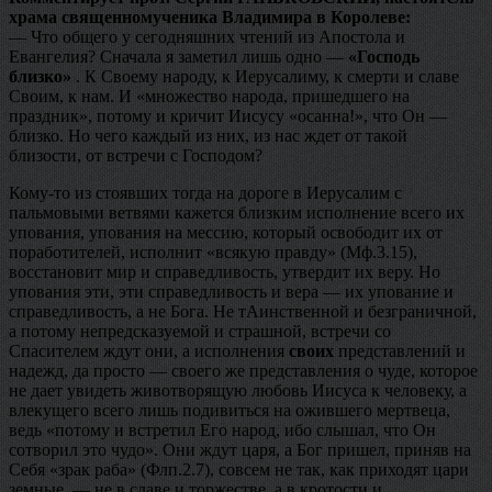
храма священномученика Владимира в Королеве:
— Что общего у сегодняшних чтений из Апостола и
Евангелия? Сначала я заметил лишь одно —
«Господь
близко»
. К Своему народу, к Иерусалиму, к смерти и славе
Своим, к нам. И «множество народа, пришедшего на
праздник», потому и кричит Иисусу «осанна!», что Он —
близко. Но чего каждый из них, из нас ждет от такой
близости, от встречи с Господом?
Кому-то из стоявших тогда на дороге в Иерусалим с
пальмовыми ветвями кажется близким исполнение всего их
упования, упования на мессию, который освободит их от
поработителей, исполнит «всякую правду» (Мф.3.15),
восстановит мир и справедливость, утвердит их веру. Но
упования эти, эти справедливость и вера — их упование и
справедливость, а не Бога. Не тАинственной и безграничной,
а потому непредсказуемой и страшной, встречи со
Спасителем ждут они, а исполнения
своих
представлений и
надежд, да просто — своего же представления о чуде, которое
не дает увидеть животворящую любовь Иисуса к человеку, а
влекущего всего лишь подивиться на ожившего мертвеца,
ведь «потому и встретил Его народ, ибо слышал, что Он
сотворил это чудо». Они ждут царя, а Бог пришел, приняв на
Себя «зрак раба» (Флп.2.7), совсем не так, как приходят цари
земные, — не в славе и торжестве, а в кротости и