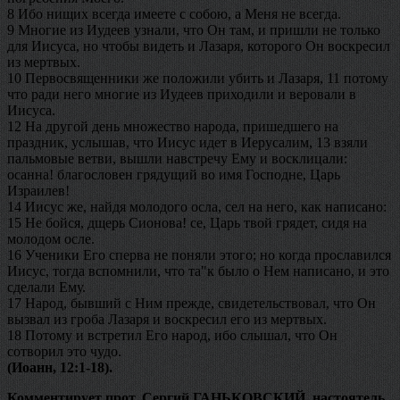
8 Ибо нищих всегда имеете с собою, а Меня не всегда.
9 Многие из Иудеев узнали, что Он там, и пришли не только
для Иисуса, но чтобы видеть и Лазаря, которого Он воскресил
из мертвых.
10 Первосвященники же положили убить и Лазаря, 11 потому
что ради него многие из Иудеев приходили и веровали в
Иисуса.
12 На другой день множество народа, пришедшего на
праздник, услышав, что Иисус идет в Иерусалим, 13 взяли
пальмовые ветви, вышли навстречу Ему и восклицали:
осанна! благословен грядущий во имя Господне, Царь
Израилев!
14 Иисус же, найдя молодого осла, сел на него, как написано:
15 Не бойся, дщерь Сионова! се, Царь твой грядет, сидя на
молодом осле.
16 Ученики Его сперва не поняли этого; но когда прославился
Иисус, тогда вспомнили, что та"к было о Нем написано, и это
сделали Ему.
17 Народ, бывший с Ним прежде, свидетельствовал, что Он
вызвал из гроба Лазаря и воскресил его из мертвых.
18 Потому и встретил Его народ, ибо слышал, что Он
сотворил это чудо.
(Иоанн, 12:1-18).
Комментирует прот. Сергий ГАНЬКОВСКИЙ, настоятель