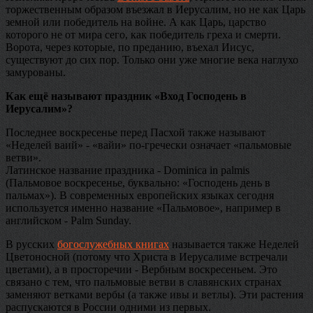
торжественным образом въезжал в Иерусалим, но не как Царь
земной или победитель на войне. А как Царь, царство
которого не от мира сего, как победитель греха и смерти.
Ворота, через которые, по преданию, въехал Иисус,
существуют до сих пор. Только они уже многие века наглухо
замурованы.
Как ещё называют праздник «Вход Господень в
Иерусалим»?
Последнее воскресенье перед Пасхой также называют
«Неделей ваий» - «вайи» по-гречески означает «пальмовые
ветви».
Латинское название праздника - Dominica in palmis
(Пальмовое воскресенье, буквально: «Господень день в
пальмах»). В современных европейских языках сегодня
используется именно название «Пальмовое», например в
английском - Palm Sunday.
В русских
богослужебных книгах
называется также Неделей
Цветоносной (потому что Христа в Иерусалиме встречали
цветами), а в просторечии - Вербным воскресеньем. Это
связано с тем, что пальмовые ветви в славянских странах
заменяют ветками вербы (а также ивы и ветлы). Эти растения
распускаются в России одними из первых.