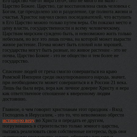
Его царство «не от мира сего», оно не много ни мало -
Царство Божие. Царство, где восстановлена связь человека с
Богом, где преодолено зло и разделение, где полнота жизни и
счастья. Христос научил своих последователей, что вступить
в Его Царство можно только путем веры. Он показал место и
цену власти, государственности и всему человеческому.
Царствам мирским суждено быть, и невозможно жить только
небесным, но все это лишь почва, на которой может вырасти
живое растение. Почва может быть плохой или хорошей,
государства могут быть разные, но живое растение - это не
почва, Царство Божие - это не общество и тем более не
государство.
Спасение людей от греха смогло совершиться на краю
Римской Империи среди оккупированного народа, значит,
при необходимости может совершиться и в России 21 века.
Лишь бы была вера, вера как личное доверие Христу и вера
как ответственное отношение к вверенному людям
достоянию.
Главное, о чем говорит христианам этот праздник - Вход
Господень в Иерусалим, - это то, что невозможно обрести
истинную веру
во Христа и передать ее другим,
погрузившись в строительство только земного царства,
пытаясь реализовать свои собственные интересы, будь они
интересами государства, нации, общества или семьи.