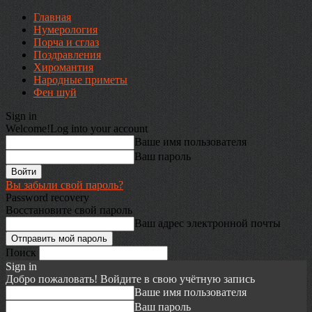
Главная
Нумерология
Порча и сглаз
Поздравления
Хиромантия
Народные приметы
Фен шуй
Sign in
Welcome!
Log into your account
Ваше имя пользователя
Ваш пароль
Вы забыли свой пароль?
Password recovery
Восстановите свой пароль
Ваш адрес электронной почты
Поиск
Sign in
Добро пожаловать! Войдите в свою учётную запись
Ваше имя пользователя
Ваш пароль