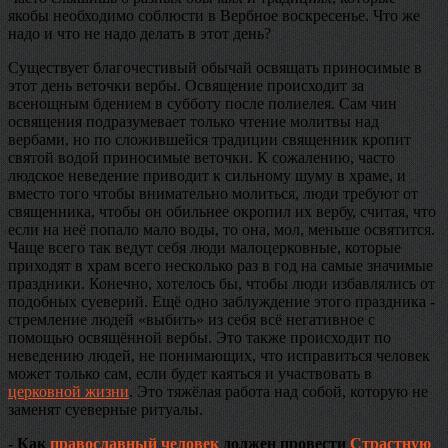
якобы необходимо соблюсти в Вербное воскресенье. Что же
надо и что не надо делать в этот день?
Существует благочестивый обычай освящать приносимые в
этот день веточки вербы. Освящение происходит за
всенощным бдением в субботу после полиелея. Сам чин
освящения подразумевает только чтение молитвы над
вербами, но по сложившейся традиции священник кропит
святой водой приносимые веточки. К сожалению, часто
людское неведение приводит к сильному шуму в храме, и
вместо того чтобы внимательно молиться, люди требуют от
священника, чтобы он обильнее окропил их вербу, считая, что
если на неё попало мало воды, то она, мол, меньше освятится.
Чаще всего так ведут себя люди малоцерковные, которые
приходят в храм всего несколько раз в год на самые значимые
праздники. Конечно, хотелось бы, чтобы люди избавлялись от
подобных суеверий. Ещё одно заблуждение этого праздника -
стремление людей «выбить» из себя всё негативное с
помощью освящённой вербы. Это также происходит по
неведению людей, не понимающих, что исправиться человек
может только сам, если будет каяться и участвовать в
церковной жизни
. Это тяжёлая работа над собой, которую не
заменят суеверные ритуалы.
- Как
православный человек
должен провести
Страстную