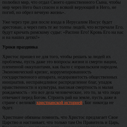
полюбил мир, что отдал Своего единственного Сына, чтобы
мир через Него был спасен и всякий верующий в Него, не
погиб, но обрел вечную жизнь».
Уже через три дня после входа в Иерусалим Иисус будет
арестован, а через пять те же толпы людей, что встречали Его,
будут кричать римскому судье: «Распни Его! Кровь Его на нас
и на наших детях!»
Уроки праздника
Христос пришел не для того, чтобы решать за людей их
проблемы, пусть даже это вопросы жизни и смерти нации,
плененной оккупантами, как было с израильским народом.
Экономический кризис, коррумпированность
государственного аппарата, недоразвитость общественных
инициатив, несправедливое распределение благ, упадок
нравственности и культуры, высокая смертность и малая
рождаемость - это все дела человеческие, это то, за что люди
отвечают перед Богом. Строить рай на земле, пусть даже в
стране с великой
христианской историей
, Бог никогда не
будет.
Христиане обязаны помнить, что Христос предлагает Свое
Царство и настаивает, что только там Он Правитель и Царь,