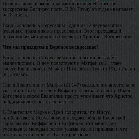
Православная церковь отмечает в последнее - шестое -
воскресенье Великого поста. В 2017 году этот день выпадает
на 9 апреля.
Вход Господень в Иерусалим - один из 12 двунадесятых
(главных) праздников в православии. Этот преходящий
праздник бывает ровно за неделю до Христова Воскресения.
Что мы празднуем в Вербное воскресенье?
Вход Господень в Иерусалим описан всеми четырьмя
евангелистами. О нём повествуют и Матфей (в 21 главе
своего Евангелия), и Марк (в 11 главе), и Лука (в 19), и Иоанн
(в 12 главе).
Так, в Евангелии от Матфея (21:1–7) сказано, что апостолы по
указанию Иисуса взяли в Вифании ослёнка и ослицу. Иоанн
Богослов в своём Евангелии просто упоминает, что Христос,
найдя молодого осла, сел на него.
В Евангелиях Марка и Луки говорится, что Иисус,
приближаясь к Иерусалиму и находясь вблизи Елеонской
горы рядом с Виффагией и Вифанией, отправил двух
учеников за молодым ослом, указав, где он привязан и что
ответить, если спросят. Так и произошло.