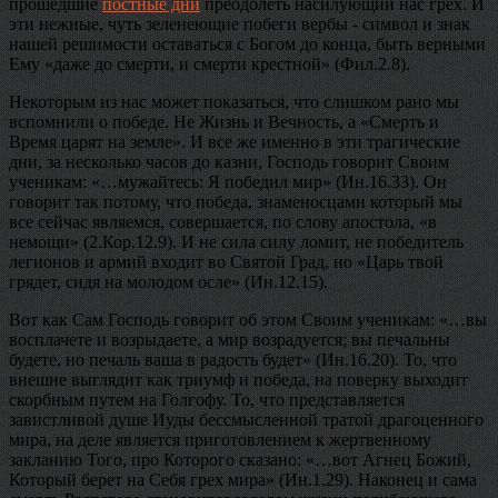
прошедшие
постные дни
преодолеть насилующий нас грех. И
эти нежные, чуть зеленеющие побеги вербы - символ и знак
нашей решимости оставаться с Богом до конца, быть верными
Ему «даже до смерти, и смерти крестной» (Фил.2.8).
Некоторым из нас может показаться, что слишком рано мы
вспомнили о победе. Не Жизнь и Вечность, а «Смерть и
Время царят на земле». И все же именно в эти трагические
дни, за несколько часов до казни, Господь говорит Своим
ученикам: «…мужайтесь: Я победил мир» (Ин.16.33). Он
говорит так потому, что победа, знаменосцами который мы
все сейчас являемся, совершается, по слову апостола, «в
немощи» (2.Кор.12.9). И не сила силу ломит, не победитель
легионов и армий входит во Святой Град, но «Царь твой
грядет, сидя на молодом осле» (Ин.12.15).
Вот как Сам Господь говорит об этом Своим ученикам: «…вы
восплачете и возрыдаете, а мир возрадуется; вы печальны
будете, но печаль ваша в радость будет» (Ин.16.20). То, что
внешне выглядит как триумф и победа, на поверку выходит
скорбным путем на Голгофу. То, что представляется
завистливой душе Иуды бессмысленной тратой драгоценного
мира, на деле является приготовлением к жертвенному
закланию Того, про Которого сказано: «…вот Агнец Божий,
Который берет на Себя грех мира» (Ин.1.29). Наконец и сама