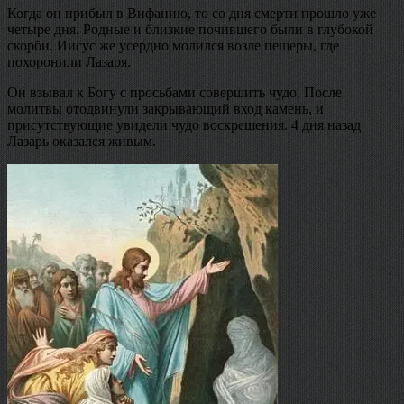
Когда он прибыл в Вифанию, то со дня смерти прошло уже
четыре дня. Родные и близкие почившего были в глубокой
скорби. Иисус же усердно молился возле пещеры, где
похоронили Лазаря.
Он взывал к Богу с просьбами совершить чудо. После
молитвы отодвинули закрывающий вход камень, и
присутствующие увидели чудо воскрешения. 4 дня назад
Лазарь оказался живым.