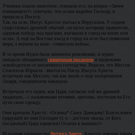
Ученики нашли животное, отвязали его, на вопрос «Зачем
отвязываете?» отвечали, что ослик надобен Господу, и
привели к Иисусу.
Так, на осле, Иисус Христос въехал в Иерусалим. У иудеев
существовал древний обычай, согласно которому правители,
одержав победу над врагами, въезжали в город на конях или
ослах. А ещё на Востоке въезд в город на осле был символом
мира, а верхом на коне - символом войны.
В то время Иудея была захвачена римлянами, и иудеи
ожидали обещанного
священным писанием
и пророками
освободителя от иноземного господства. Верили, что Мессия -
Спаситель Израиля - явится на Пасху. Иисуса Христа
встречали как Мессию, так как знали о чуде воскрешения
Лазаря, совершённом накануне.
Встречали его иудеи, как Царя, согласно той же древней
традиции, - с пальмовыми ветвями, цветами, постилая на Его
пути свою одежду.
Они кричали Христу: «Осанна* Сыну Давидову! Благословен
грядущий во имя Господне (т. е. - достоин хвалы, от Бога
посланный) Царь израилев! Осанна в вышних!»
Исполняя пророчества
Ветхого Завета
, Христос именно таким