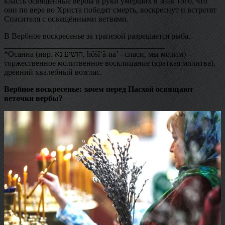
класть освящённые вербы в руки умерших в знак того, что
они по вере во Христа победят смерть, воскреснут и встретят
Спасителя с освящёнными ветвями.
В Вербное воскресенье за трапезой разрешается рыба.
________________________________________
*Осанна (ивр. הושיע נא‎, hôšî‘â-nā’ - спаси, мы молим) -
торжественное молитвенное восклицание (краткая молитва),
древний хвалебный возглас.
Вербное воскресенье: зачем перед Пасхой освящают
веточки вербы?