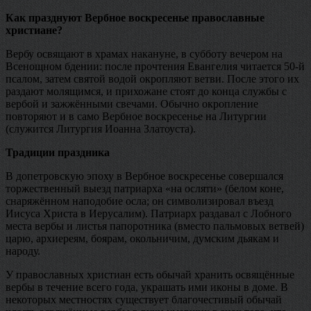
Как празднуют Вербное воскресенье православные
христиане?
Вербу освящают в храмах накануне, в субботу вечером на
Всенощном бдении: после прочтения Евангелия читается 50-й
псалом, затем святой водой окропляют ветви. После этого их
раздают молящимся, и прихожане стоят до конца службы с
вербой и зажжёнными свечами. Обычно окропление
повторяют и в само Вербное воскресенье на Литургии
(служится Литургия Иоанна Златоуста).
Традиции праздника
В допетровскую эпоху в Вербное воскресенье совершался
торжественный выезд патриарха «на осляти» (белом коне,
снаряжённом наподобие осла; он символизировал въезд
Иисуса Христа в Иерусалим). Патриарх раздавал с Лобного
места вербы и листья папоротника (вместо пальмовых ветвей)
царю, архиереям, боярам, окольничим, думским дьякам и
народу.
У православных христиан есть обычай хранить освящённые
вербы в течение всего года, украшать ими иконы в доме. В
некоторых местностях существует благочестивый обычай