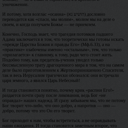
уничижении.
И потому, хотя возглас «осанна» (הושיע נא‎) дословно
переводится как «спаси, мы молим», молим мы на деле о
своем, и когда получаем Божье — не приемлем.
Конечно, Господь знает, что трагедия потомков падшего
Адама заключается в том, что теоретически мы готовы искать
«прежде Царства Божия и правды Его» (Мф.6.33), а на
«практике» озабочены именно «остальным», тем, что только
«прилагается» к главному, к тому, ради чего стоит жить.
Подобно тому, как предатель-ученик увидел только
бессмысленную трату драгоценного мира в том, что на самом
деле было приготовлением к Жертвоприношению Спасителя,
так и весь Иерусалим трагически обознался: они встречали
царя земного, а явился Царь Небесный!
И тогда становится понятно, почему крик «распни Его!»
раздается почти сразу после ликования, ведь Бог «не
оправдал» наших надежд. И сразу забываем мы, что не потому
Бог творит что-либо, что оно добро, а напротив — оно —
добро, потому что это Он его творит.
Бог приходит к нам, чтобы встретиться, а не оправдывать
наши ожидания. И тогда становится заметным второе, что