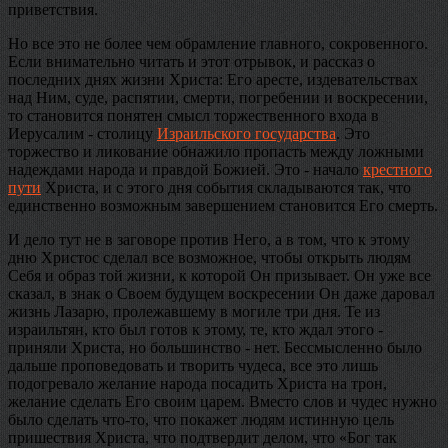
приветствия.
Но все это не более чем обрамление главного, сокровенного.
Если внимательно читать и этот отрывок, и рассказ о
последних днях жизни Христа: Его аресте, издевательствах
над Ним, суде, распятии, смерти, погребении и воскресении,
то становится понятен смысл торжественного входа в
Иерусалим - столицу
Израильского государства
. Это
торжество и ликование обнажило пропасть между ложными
надеждами народа и правдой Божией. Это - начало
крестного
пути
Христа, и с этого дня события складываются так, что
единственно возможным завершением становится Его смерть.
И дело тут не в заговоре против Него, а в том, что к этому
дню Христос сделал все возможное, чтобы открыть людям
Себя и образ той жизни, к которой Он призывает. Он уже все
сказал, в знак о Своем будущем воскресении Он даже даровал
жизнь Лазарю, пролежавшему в могиле три дня. Те из
израильтян, кто был готов к этому, те, кто ждал этого -
приняли Христа, но большинство - нет. Бессмысленно было
дальше проповедовать и творить чудеса, все это лишь
подогревало желание народа посадить Христа на трон,
желание сделать Его своим царем. Вместо слов и чудес нужно
было сделать что-то, что покажет людям истинную цель
пришествия Христа, что подтвердит делом, что «Бог так