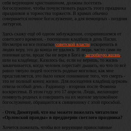
себя верующим христианином, должны посетить
богослужение, чтобы почувствовать радость этого праздника
праздников и торжества торжеств. В храмах обычно
совершается ночное богослужение, а для немощных - поздняя
литургия.
Здесь скажу ещё об одном заблуждении, сохранившемся от
советского времени, - посещении кладбищ в день Пасхи.
Несмотря на все попытки
советской власти
искоренить в
людях веру, это до конца не удалось. И люди, часто сами не
понимая цели, вроде бы не веря в Бога и
загробную жизнь
,
шли на кладбище. Казалось бы, если не веришь, то жизнь
заканчивается, когда человек перестаёт дышать, но что-то всё
равно тянуло людей посетить родные могилки; как мне
представляется, это было некое понимание того, что смерть -
это не полный конец жизни. Для посещения кладбищ церковь
отвела особый день - Радоницу - вторник после Фомина
воскресенья. В этом году это 17 апреля. Люди, желающие
помянуть родных и совершить на их могиле заупокойное
богослужение, обращаются к священнику с этой просьбой.
- Отец Димитрий, что вы можете пожелать читателям
«Орловской правды» в преддверии светлого праздника?
Хочется пожелать, чтобы все верующие православные