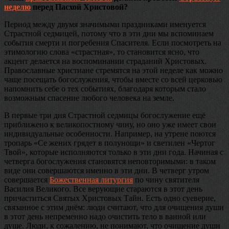
неделю
перед Пасхой Христовой?
Период между двумя значимыми праздниками именуется
Страстной седмицей, потому что в эти дни мы вспоминаем
события смерти и погребения Спасителя. Если посмотреть на
этимологию слова «страстная», то становится ясно, что
акцент делается на воспоминании страданий Христовых.
Православные христиане стремятся на этой неделе как можно
чаще посещать богослужения, чтобы вместе со всей церковью
напомнить себе о тех событиях, благодаря которым стало
возможным спасение любого человека на земле.
В первые три дня Страстной седмицы богослужение ещё
приближено к великопостному чину, но оно уже имеет свои
индивидуальные особенности. Например, на утрене поются
тропарь «Се жених грядет в полунощи» и светилен «Чертог
Твой», которые исполняются только в эти дни года. Начиная с
четверга богослужения становятся неповторимыми: в таком
виде они совершаются именно в эти дни. В четверг утром
совершается
Божественная литургия
по чину святителя
Василия Великого. Все верующие стараются в этот день
причаститься Святых Христовых Тайн. Есть одно суеверие,
связанное с этим днём: люди считают, что для очищения души
в этот день непременно надо очистить тело в ванной или
душе. Люди, к сожалению, не понимают, что очищение души