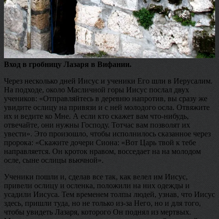
Вход в гробницу Лазаря в Вифании.
Через несколько дней Иисус и ученики Его шли в Иерусалим.
На подходе, около Масличной горы Иисус послал двух
учеников: «Отправляйтесь в деревню напротив, вы сразу же
увидите ослицу на привязи и с ней молодого осла. Отвяжите
их и ведите ко Мне. А если кто скажет вам что-нибудь,
отвечайте, они нужны Господу. Тотчас вам позволят их
увести». Это произошло, чтобы исполнилось сказанное через
пророка: «Скажите дочери Сиона: «Вот Царь твой к тебе
направляется. Он кроток нравом, восседает на на молодом
осле, сыне ослицы вьючной».
Ученики пошли и, сделав все так, как велел им Иисус,
привели ослицу и осленка, положили на них одежды и
усадили Иисуса. Тем временем толпы людей, узнав, что Иисус
здесь, пришли туда, но не только из-за Него, но и для того,
чтобы увидеть Лазаря, которого Он поднял из мертвых.