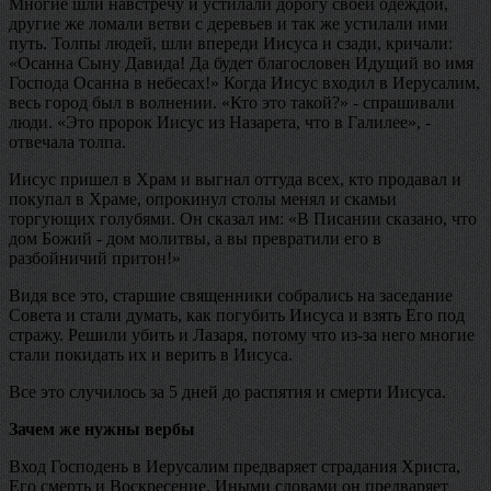
Многие шли навстречу и устилали дорогу своей одеждой,
другие же ломали ветви с деревьев и так же устилали ими
путь. Толпы людей, шли впереди Иисуса и сзади, кричали:
«Осанна Сыну Давида! Да будет благословен Идущий во имя
Господа Осанна в небесах!» Когда Иисус входил в Иерусалим,
весь город был в волнении. «Кто это такой?» - спрашивали
люди. «Это пророк Иисус из Назарета, что в Галилее», -
отвечала толпа.
Иисус пришел в Храм и выгнал оттуда всех, кто продавал и
покупал в Храме, опрокинул столы менял и скамьи
торгующих голубями. Он сказал им: «В Писании сказано, что
дом Божий - дом молитвы, а вы превратили его в
разбойничий притон!»
Видя все это, старшие священники собрались на заседание
Совета и стали думать, как погубить Иисуса и взять Его под
стражу. Решили убить и Лазаря, потому что из-за него многие
стали покидать их и верить в Иисуса.
Все это случилось за 5 дней до распятия и смерти Иисуса.
Зачем же нужны вербы
Вход Господень в Иерусалим предваряет страдания Христа,
Его смерть и Воскресение. Иными словами он предваряет