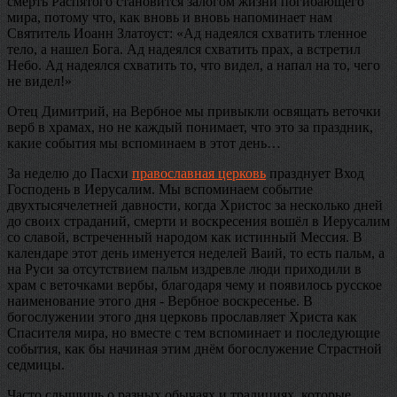
смерть Распятого становится залогом жизни погибающего
мира, потому что, как вновь и вновь напоминает нам
Святитель Иоанн Златоуст: «Ад надеялся схватить тленное
тело, а нашел Бога. Ад надеялся схватить прах, а встретил
Небо. Ад надеялся схватить то, что видел, а напал на то, чего
не видел!»
Отец Димитрий, на Вербное мы привыкли освящать веточки
верб в храмах, но не каждый понимает, что это за праздник,
какие события мы вспоминаем в этот день…
За неделю до Пасхи
православная церковь
празднует Вход
Господень в Иерусалим. Мы вспоминаем событие
двухтысячелетней давности, когда Христос за несколько дней
до своих страданий, смерти и воскресения вошёл в Иерусалим
со славой, встреченный народом как истинный Мессия. В
календаре этот день именуется неделей Ваий, то есть пальм, а
на Руси за отсутствием пальм издревле люди приходили в
храм с веточками вербы, благодаря чему и появилось русское
наименование этого дня - Вербное воскресенье. В
богослужении этого дня церковь прославляет Христа как
Спасителя мира, но вместе с тем вспоминает и последующие
события, как бы начиная этим днём богослужение Страстной
седмицы.
Часто слышишь о разных обычаях и традициях, которые