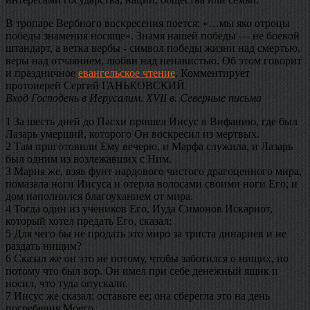
В тропаре Вербного воскресения поется: «…мы яко отроцы
победы знамения носяще». Знамя нашей победы — не боевой
штандарт, а ветка вербы - символ победы жизни над смертью,
веры над отчаянием, любви над ненавистью. Об этом говорит
и праздничное
евангельское чтение
. Комментирует
протоиерей Сергий ГАНЬКОВСКИЙ
Вход Господень в Иерусалим. XVII в. Северные письма
1 За шесть дней до Пасхи пришел Иисус в Вифанию, где был
Лазарь умерший, которого Он воскресил из мертвых.
2 Там приготовили Ему вечерю, и Марфа служила, и Лазарь
был одним из возлежавших с Ним.
3 Мария же, взяв фунт нардового чистого драгоценного мира,
помазала ноги Иисуса и отерла волосами своими ноги Его; и
дом наполнился благоуханием от мира.
4 Тогда один из учеников Его, Иуда Симонов Искариот,
который хотел предать Его, сказал:
5 Для чего бы не продать это миро за триста динариев и не
раздать нищим?
6 Сказал же он это не потому, чтобы заботился о нищих, но
потому что был вор. Он имел при себе денежный ящик и
носил, что туда опускали.
7 Иисус же сказал: оставьте ее; она сберегла это на день
погребения Моего.