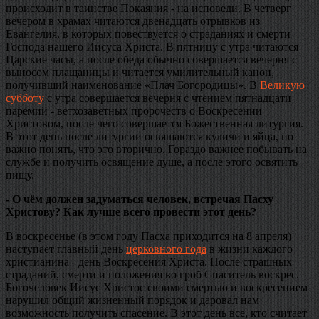
происходит в таинстве Покаяния - на исповеди. В четверг
вечером в храмах читаются двенадцать отрывков из
Евангелия, в которых повествуется о страданиях и смерти
Господа нашего Иисуса Христа. В пятницу с утра читаются
Царские часы, а после обеда обычно совершается вечерня с
выносом плащаницы и читается умилительный канон,
получивший наименование «Плач Богородицы». В
Великую
субботу
с утра совершается вечерня с чтением пятнадцати
паремий - ветхозаветных пророчеств о Воскресении
Христовом, после чего совершается Божественная литургия.
В этот день после литургии освящаются куличи и яйца, но
важно понять, что это вторично. Гораздо важнее побывать на
службе и получить освящение душе, а после этого освятить
пищу.
- О чём должен задуматься человек, встречая Пасху
Христову? Как лучше всего провести этот день?
В воскресенье (в этом году Пасха приходится на 8 апреля)
наступает главный день
церковного года
в жизни каждого
христианина - день Воскресения Христа. После страшных
страданий, смерти и положения во гроб Спаситель воскрес.
Богочеловек Иисус Христос своими смертью и воскресением
нарушил общий жизненный порядок и даровал нам
возможность получить спасение. В этот день все, кто считает