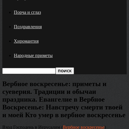
Порча и сглаз
Поздравления
Хиромантия
Народные приметы
Вербное воскресенье: приметы и
суеверия. Традиции и обычаи
праздника. Евангелие в Вербное
Воскресенье: Навстречу смерти твоей
и моей Кто умер в вербное воскресенье
Вход Господень в Иерусалим (
Вербное воскресенье
)