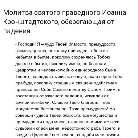
Молитва святого праведного Иоанна
Кронштадтского, оберегающая от
падения
«Господи! Я – чудо Твоей благости, премудрости,
всемогущества, поколику приведен Тобою из
небытия в бытие, поколику сохраняюсь Тобою
доселе в бытии, поколику имею, по благости,
щедротам и человеколюбию единородного Сына
Твоего, наследовать жизнь вечную, если верен Тебе
пребуду, поколику страшным священнодействием
принесения Себя Самого в жертву Сыном Твоим, я
восставлен от ужасного падения, искуплен от
вечной погибели. Славлю Твою благость, Твое
могущество бесконечное. Твою премудрость! Но
соверши чудеса Твоей благости, всемогущества и
премудрости надо мною, окаянным, и ими же веси
судьбами спаси меня, недостойного раба Твоего, и
введи в Царство Твое вечное, сподоби меня жизни