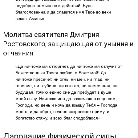
недобрых помыслов и действий. Будь
благословенна и да славится имя Твое во веки
веков. Аминь».
Молитва святителя Дмитрия
Ростовского, защищающая от уныния и
отчаяния
«Да ничтоже мя отторгнет, да ничтоже мя отлучит от
Божественныя Твоея любве, о Боже мой! Да
ничтоже пресечет, ни огнь, ни меч, ни глад, ни
гонение, ни глубина, ни высота, ни настоящая, ни
будущая, точию едино сие да пребудет в душе
моей выну. Ничтоже ино да возжелаю в веце сем,
Господи, но день и ночь да взыщу Тебя – Господа
моего: и да обрет, вечное сокровище приму, и
богатство стяжу, и всех благ сподоблюся».
Дарование физической силы