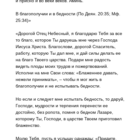
и присно и во веки веков. Аминь.
В благополучии и в бедности (По Деян. 20:35; Мф.
25:34)»
«Дорогой Отец Небесный, я благодарю Тебя за все
то благо, которое Ты даруешь мне через Господа
Иисуса Христа. Благослови, дорогой Спаситель,
работу, которую Ты дал мне, и дай силы делать ее
на благо Твоего царства. Подари мне радость
видеть плоды моих трудов и пожертвований.
Исполни на мне Свои слова: «Блаженнее давать,
нежели принимать», – чтобы я мог жить в
благополучии и не испытывать бедности.
Но если и следует мне испытать бедность, то даруй,
Господи, мудрости и терпения перенести ее
достойно, без ропота, помня о бедном Лазаре,
которому Ты, Господи, в царстве Твоем приготовил
блаженство.
Молю Тебя, пусть я услышу однажды: «Придите,