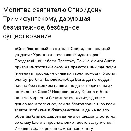
Молитва святителю Спиридону
Тримифунтскому, дарующая
безмятежное, безбедное
существование
«Овсеблаженный святителю Спиридоне, великий
угодниче Христов и преславный чудотворче!
Предстояй на небеси Престолу Божию с лики Ангел,
призри милостивым оком на предстоящии зде люди
(имена) и просящия сильныя твоея помощи. Умоли
благоутро-бие Человеколюбца Бога, да не осудит
нас по беззаконием нашим, но да сотворит с нами
по милости Своей! Испроси нам у Христа и Бога
нашего мирное и безмятежное житие, здравие
душевное и телесное, земли благоплодие и во всем
всякое изобилие и благоденствие, и да не во зло
обратим благая, даруемая нам от щедраго Бога, но
во славу Его и в прославление твоего заступления!
Избави всех, верою несумненною к Богу