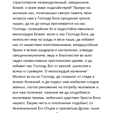
страстотерпче непреодоленный, священниче
Божий, о всем мире ходатайствуяй! Призри на
моление нас, почитающих святую память твою:
испроси нам у Господа Бога прощение грехов
наших, да не до конца прогневается на нас
Господь: согрешйхом бо и недостойни явихомся
милосердия Божия: моли о нас Господа Бога, да
низпослет мир на грады и веси наша, да избавит
нас от нашествия иноплеменников, междоусобныя
брани и всяких раздоров и нестроении: утверди,
священномучениче, веру и благочестие во всех
чадех православныя христианския церкве, и да
избавит нас Господь Бог от ересей, расколов и
всяка-го суеверия. О милосердый мучениче!
Молися за ны ко Господу, да сохранит от глада и
всяких болезней, и да подаст нам изобилие плодов
земных, скотов умножение на потребу человеком и
вся нам полезная: наипаче же да сподобимся,
молитвами твоими, небеснаго царствия Христа Бога
нашего, Емуже честь и поклонение подобает, со
безначальным Его Отцем и пресвятым Духом, ныне