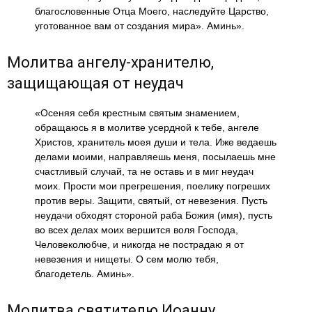
благословенные Отца Моего, наследуйте Царство,
уготованное вам от создания мира». Аминь».
Молитва ангелу-хранителю,
защищающая от неудач
«Осеняя себя крестным святым знамением,
обращаюсь я в молитве усердной к тебе, ангеле
Христов, хранитель моея души и тела. Иже ведаешь
делами моими, направляешь меня, посылаешь мне
счастливый случай, та не оставь и в миг неудач
моих. Прости мои прегрешения, поелику погреших
против веры. Защити, святый, от невезения. Пусть
неудачи обходят стороной раба Божия (имя), пусть
во всех делах моих вершится воля Господа,
Человеколюбче, и никогда не пострадаю я от
невезения и нищеты. О сем молю тебя,
благодетель. Аминь».
Молитва святителю Иоанну