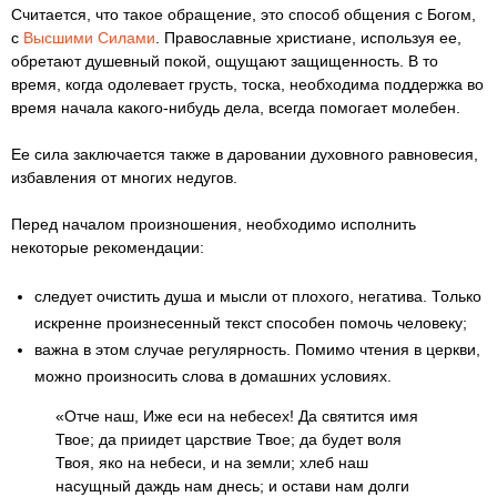
Считается, что такое обращение, это способ общения с Богом,
с
Высшими Силами
. Православные христиане, используя ее,
обретают душевный покой, ощущают защищенность. В то
время, когда одолевает грусть, тоска, необходима поддержка во
время начала какого-нибудь дела, всегда помогает молебен.
Ее сила заключается также в даровании духовного равновесия,
избавления от многих недугов.
Перед началом произношения, необходимо исполнить
некоторые рекомендации:
следует очистить душа и мысли от плохого, негатива. Только
искренне произнесенный текст способен помочь человеку;
важна в этом случае регулярность. Помимо чтения в церкви,
можно произносить слова в домашних условиях.
«Отче наш, Иже еси на небесех! Да святится имя
Твое; да приидет царствие Твое; да будет воля
Твоя, яко на небеси, и на земли; хлеб наш
насущный даждь нам днесь; и остави нам долги