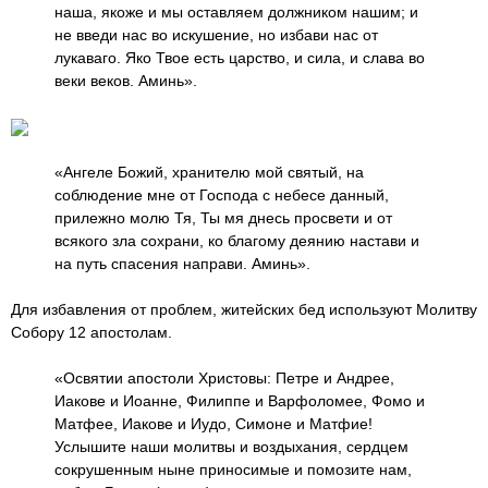
наша, якоже и мы оставляем должником нашим; и
не введи нас во искушение, но избави нас от
лукаваго. Яко Твое есть царство, и сила, и слава во
веки веков. Аминь».
«Ангеле Божий, хранителю мой святый, на
соблюдение мне от Господа с небесе данный,
прилежно молю Тя, Ты мя днесь просвети и от
всякого зла сохрани, ко благому деянию настави и
на путь спасения направи. Аминь».
Для избавления от проблем, житейских бед используют Молитву
Собору 12 апостолам.
«Освятии апостоли Христовы: Петре и Андрее,
Иакове и Иоанне, Филиппе и Варфоломее, Фомо и
Матфее, Иакове и Иудо, Симоне и Матфие!
Услышите наши молитвы и воздыхания, сердцем
сокрушенным ныне приносимые и помозите нам,