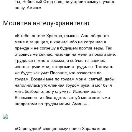
Ты, Небесный Отец наш, ни устроил земную участь
нашу. Аминь».
Молитва ангелу-хранителю
«К тебе, ангеле Христов, взываю. Аще оберегал
меня и защищал, и хранил, ибо не согрешил я
прежде и не согрешу в будущем против веры. Так
отзовись же сейчас, низойди на меня и помоги мне.
Трудился я много весьма, и сейчас ты видишь
честные руки мои, которыми я трудился. Так пусть
же будет, как учит Писание, что воздастся по
трудам. Воздай мне по трудам моим, святый, дабы
наполнилась утомленная трудом рука, и мог бы я
жить безбедно, Богу служить. Исполни волю
Всевышнего и облагодетельствуй меня земными
щедротами по трудам моим. Аминь».
«Опречудный священномучениче Харалампие,