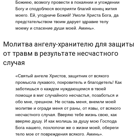
Божиею, возмогу провести в покаянии и угождении
Богу и сподоблюся восприяти благий конец жития
моего. Ей, угодниче Божий! Умоли Христа Бога, да
предстательством твоим дарует здравие телу
моему и спасение души моей. Аминь».
Молитва ангелу-хранителю для защиты
от травм в результате несчастного
случая
«Святый ангеле Христов, защитник от всякого
промысла лукавого, покровитель и благодетель! Как
заботишься о каждом нуждающемся в твоей
помощи в миг случайного несчастья, позаботься и
обо мне, грешном. Не оставь меня, внемли моей
молитве и огради меня от раны, от язвы, от всякого
несчастного случая. Вверяю тебе жизнь свою, как
вверяю душу. И как молишь за душу мою Господа
Бога нашего, похлопочи же о жизни моей, обереги
тело мое от повреждения всякого. Аминь».