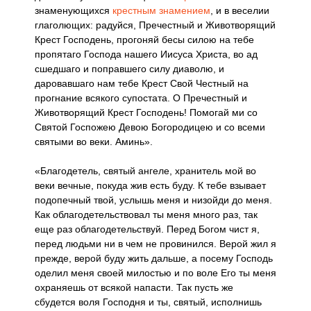
знаменующихся
крестным знамением
, и в веселии
глаголющих: радуйся, Пречестный и Животворящий
Крест Господень, прогоняй бесы силою на тебе
пропятаго Господа нашего Иисуса Христа, во ад
сшедшаго и поправшего силу диаволю, и
даровавшаго нам тебе Крест Свой Честный на
прогнание всякого супостата. О Пречестный и
Животворящий Крест Господень! Помогай ми со
Святой Госпожею Девою Богородицею и со всеми
святыми во веки. Аминь».
«Благодетель, святый ангеле, хранитель мой во
веки вечные, покуда жив есть буду. К тебе взывает
подопечный твой, услышь меня и низойди до меня.
Как облагодетельствовал ты меня много раз, так
еще раз облагодетельствуй. Перед Богом чист я,
перед людьми ни в чем не провинился. Верой жил я
прежде, верой буду жить дальше, а посему Господь
оделил меня своей милостью и по воле Его ты меня
охраняешь от всякой напасти. Так пусть же
сбудется воля Господня и ты, святый, исполнишь