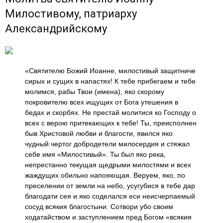
Милостивому, патриарху
Александрийскому
«Святителю Божий Иоанне, милостивый защитниче
сирых и сущих в напастях! К тебе прибегаем и тебе
молимся, рабы Твои (имена), яко скорому
покровителю всех ищущих от Бога утешения в
бедах и скорбях. Не престай молитися ко Господу о
всех с верою притекающих к тебе! Ты, преисполнен
быв Христовой любви и благости, явился яко
чудный чертог добродетели милосердия и стяжал
себе имя «Милостивый». Ты был яко река,
непрестанно текущая щедрыми милостями и всех
жаждущих обильно напояющая. Веруем, яко, по
преселении от земли на небо, усугубися в тебе дар
благодати сея и яко соделался еси неисчерпаемый
сосуд всякия благостыни. Сотвори убо своим
ходатайством и заступлением пред Богом «всякия