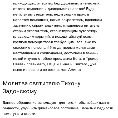
приходящих, от всяких бед душевных и телесных,
от всех томлений и диавольских наветов! Буди
печальным утешитель, недугующим врач, в
напастех помощник, нагим покровитель, вдовицам
заступник, сирым защитник, младенцем питатель,
старым укрепи-тель, странствующим путевождь,
плавающим кормчий, и исходатайствуй всем,
крепкия помощи твоея требующим, вся, яже ко
спасению полезная! Яко да твоими молитвами
наставляеми и соблюдаеми, достигнем в вечный
покой и купно с тобою прославим Бога, в Троице
Святей славимаго, Отца и Сына и Святаго Духа,
ныне и присно и во веки веков. Аминь».
Молитва святителю Тихону
Задонскому
Данное обращение используют для того, чтобы избавиться от
бедности, улучшить финансовое состояние. Забыть о бедности
помогут эти строки: