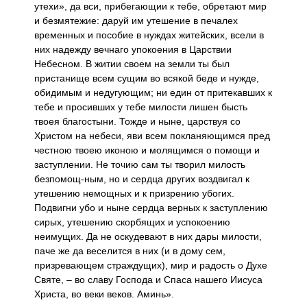
утехи», да вси, прибегающии к тебе, обретают мир
и безмятежие: даруй им утешение в печалех
временных и пособие в нуждах житейских, всели в
них надежду вечнаго упокоения в Царствии
Небесном. В житии своем на земли ты был
пристанище всем сущим во всякой беде и нужде,
обидимым и недугующим; ни един от притекавших к
тебе и просивших у тебе милости лишен бысть
твоея благостыни. Тожде и ныне, царствуя со
Христом на небеси, яви всем покланяющимся пред
честною твоею иконою и молящимся о помощи и
заступлении. Не точию сам ты творил милость
безпомощ-ным, но и сердца других воздвигал к
утешению немощных и к призрению убогих.
Подвигни убо и ныне сердца верных к заступлению
сирых, утешению скорбящих и успокоению
неимущих. Да не оскудевают в них дары милости,
паче же да веселится в них (и в дому сем,
призревающем страждущих), мир и радость о Духе
Святе, – во славу Господа и Спаса нашего Иисуса
Христа, во веки веков. Аминь».