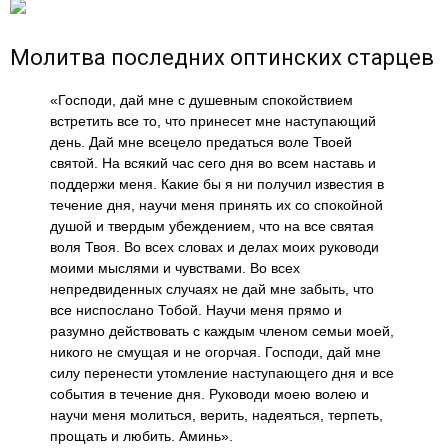
Молитва последних оптинских старцев
«Господи, дай мне с душевным спокойствием
встретить все то, что принесет мне наступающий
день. Дай мне всецело предаться воле Твоей
святой. На всякий час сего дня во всем наставь и
поддержи меня. Какие бы я ни получил известия в
течение дня, научи меня принять их со спокойной
душой и твердым убеждением, что на все святая
воля Твоя. Во всех словах и делах моих руководи
моими мыслями и чувствами. Во всех
непредвиденных случаях не дай мне забыть, что
все ниспослано Тобой. Научи меня прямо и
разумно действовать с каждым членом семьи моей,
никого не смущая и не огорчая. Господи, дай мне
силу перенести утомление наступающего дня и все
события в течение дня. Руководи моею волею и
научи меня молиться, верить, надеяться, терпеть,
прощать и любить. Аминь».