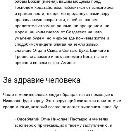
рабам Божии (имена), вашим мощным пред
Господем ходатайством, избавитися от всякаго зла
и вражия лести, твердо же преданную вами веру
православную сохра-няти, в ней же вашим
предстательством ни ранами, ни прещением, ни
мором, ни коим гневом от Создателя нашего
умалени будем, но мирное зде поживем житие и
сподобимся видети благая на земли живых,
славяще Отца и Сына и Святаго Духа, Единаго в
Троице славимаго и покланяемаго Бога, ныне и
присно и во веки веков. Аминь».
За здравие человека
Часто в молитвословах люди обращаются за помощью к
Николаю Чудотворцу. Этот верующий считается почитаемым
среди многих, который всегда помогает выполнить просьбу.
«Овсеблагий Отче Николае! Пастырю и учителю
всех верою притекающих к твоему заступлению, и