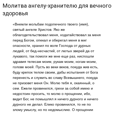
Молитва ангелу-хранителю для вечного
здоровья
«Внемли мольбам подопечного твоего (имя),
святый ангеле Христов. Яко же
облагодетельствовал меня, ходатайствовал за меня
перед Богом, опекал и оберегал меня в миг
опасности, хранил по воле Господа от дурных
людей, от бед-несчастий, от лютых зверей да от
лукавого, так помоги же мне еще раз, ниспошли
здравия телесам моим, рукам моим, ногам моим,
голове моей. Пусть во веки веков, покуда жив есть,
буду крепок телом своим, дабы испытания от Бога
перенесть и служить во славу Всевышнего, покуда
не призовет меня Он. Молю тебя я, окаянный, о
сем. Ежели провинился, грехи за собой имею и
недостоин просить, то молю о прощении, ибо,
видит Бог, не помышлял я ничего дурного и ничего
дурного не делал. Елико провинился, то не по
злому умыслу, но по недомыслию. О прощении