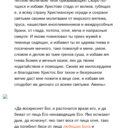
теплою молитвою тебя призывающих! Скоро по-
тщися и избави Христово стадо от волков, губящих
е, и всяку страну Христианскую огради и сохрани
святыми своими молитвами от мирского мятежа,
труса, нашествия иноплеменников и междоусобныя
брани, от глада, потопа, огня, меча и напрасныя
смерти. И якоже помиловал ты триех мужей в
темнице сидящих, и избавил ты их царева гнева и
посечения мечного, тако помилуй и мене, умом,
словом и делом во тьме грехов суша, и избави мя
гнева Божия и вечныя казни; яко да твоим
ходатайством и помощию, Своим же милосердием
и благодатию Христос Бог тихое и безгрешное
житие даст мне пожити в веце сем, и избави мя
сподобит же деснаго со всеми святыми. Аминь».
«Да воскреснет Бог, и расточатся врази его, и да
бежат от лица Его ненавидящие Его. Яко исчезает
дым, да исчезнут; яко тает воск от лица огня, тако
да погибнут беси от лица
любящих Бога
и