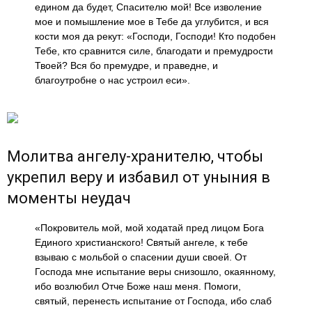
едином да будет, Спасителю мой! Все изволение
мое и помышление мое в Тебе да углубится, и вся
кости моя да рекут: «Господи, Господи! Кто подобен
Тебе, кто сравнится силе, благодати и премудрости
Твоей? Вся бо премудре, и праведне, и
благоутробне о нас устроил еси».
Молитва ангелу-хранителю, чтобы
укрепил веру и избавил от уныния в
моменты неудач
«Покровитель мой, мой ходатай пред лицом Бога
Единого христианского! Святый ангеле, к тебе
взываю с мольбой о спасении души своей. От
Господа мне испытание веры снизошло, окаянному,
ибо возлюбил Отче Боже наш меня. Помоги,
святый, перенесть испытание от Господа, ибо слаб