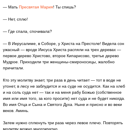
— Мать
Пресвятая Мария
! Ты спишь?
— Нет, сплю!
— Где спала, спочивала?
— В Иерусалиме, в Соборе, у Христа на Престоле! Видела сон
ужасный — вроде Иисуса Христа распяли на трех деревах —
первое дерево Христово, второе Кипарисово, третье дерево
Мудрое. Приходили три женщины-смироносицы, жалобно
причитали.
Кто эту молитву знает, три раза в день читает — тот в воде не
утонет, в лесу не заблудится и на суде не осудится. Как на хлеб
и на соль суда нет — так и на меня рабу Божью (собственное
имя или имя того, за кого просите) нет суда и не будет никогда.
Во имя Отца и Сына и Святого Духа. Ныне и присно и во веки
веков. Аминь.
Затем нужно сплюнуть три раза через левое плечо. Повторять
молитву можно многократно.