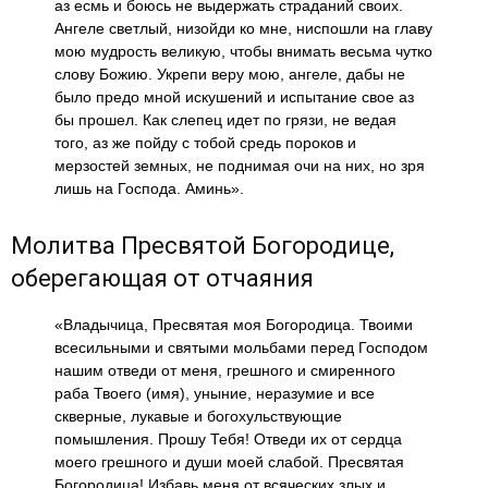
аз есмь и боюсь не выдержать страданий своих.
Ангеле светлый, низойди ко мне, ниспошли на главу
мою мудрость великую, чтобы внимать весьма чутко
слову Божию. Укрепи веру мою, ангеле, дабы не
было предо мной искушений и испытание свое аз
бы прошел. Как слепец идет по грязи, не ведая
того, аз же пойду с тобой средь пороков и
мерзостей земных, не поднимая очи на них, но зря
лишь на Господа. Аминь».
Молитва Пресвятой Богородице,
оберегающая от отчаяния
«Владычица, Пресвятая моя Богородица. Твоими
всесильными и святыми мольбами перед Господом
нашим отведи от меня, грешного и смиренного
раба Твоего (имя), уныние, неразумие и все
скверные, лукавые и богохульствующие
помышления. Прошу Тебя! Отведи их от сердца
моего грешного и души моей слабой. Пресвятая
Богородица! Избавь меня от всяческих злых и