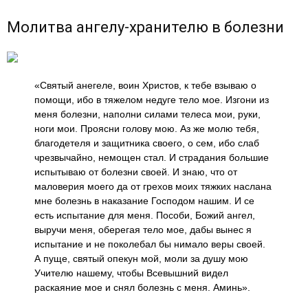
Молитва ангелу-хранителю в болезни
«Святый анегеле, воин Христов, к тебе взываю о
помощи, ибо в тяжелом недуге тело мое. Изгони из
меня болезни, наполни силами телеса мои, руки,
ноги мои. Проясни голову мою. Аз же молю тебя,
благодетеля и защитника своего, о сем, ибо слаб
чрезвычайно, немощен стал. И страдания большие
испытываю от болезни своей. И знаю, что от
маловерия моего да от грехов моих тяжких наслана
мне болезнь в наказание Господом нашим. И се
есть испытание для меня. Пособи, Божий ангел,
выручи меня, оберегая тело мое, дабы вынес я
испытание и не поколебал бы нимало веры своей.
А пуще, святый опекун мой, моли за душу мою
Учителю нашему, чтобы Всевышний видел
раскаяние мое и снял болезнь с меня. Аминь».