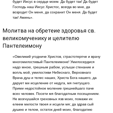
будет Иисус в сердце моем. Да будет так! Да будет
Господь наш Иисус Христос, всегда во мне, да
возродит Он меня, да сохранит Он меня. Да будет
так! Аминь».
Молитва на обретеие здоровья св.
великомученику и целителю
Пантелеимону
«Овеликий угодниче Христов, страстотерпче и врачу
многомилостивый Пантелеимоне! Умилосердися
надо мною, грешным рабом, услыши стенание и
вопль мой, умилостиви Небеснаго, Верховнаго
Врача душ и телес наших, Христа Бога нашего, да
дарует ми исцеление от недуга, мя гнетущаго.
Прими недостойное моление грешнейшаго паче
всех человек. Посети мя благодатным посещением.
Не возгнушайся греховных язв моих, помажи их
елеем милости твоея и исцели мя; да здрав сый
душею и телом, остаток дней моих, благодатию